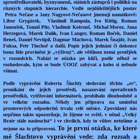
zprostředkovatelů, byznysmenů, státních zástupců i politiků na
různých stupních hierarchie. Vedle nejdůležitějších postav
Petra Nečase a Jany Nagyové-Nečasové jmenuji namátkově:
Libor Grygárek,
Vlastimil Rampula, Ivo Rittig, Roman
Janoušek, Tomáš Pitr, Vladimír Kotrouš,
Michal Moroz, Jana
Herzegová, Marek Dalík, Ivan Langer, Roman Boček, Daniel
Beneš, Daniel Nevtípil, Dagmar Máchová, Marek Šnajdr, Ivan
Fuksa, Petr Tluchoř a další. Popis jejich jednání či dokonce
bona fide provinění je „výživný“, ale většinou nemá protějšek
v rozsudcích. Nabízí se otázka po klíči, podle něhož se
rozhodovalo, kým se bude ÚOOZ zabývat a koho si nebude
všímat.
Podle vyprávění Roberta Šlachty sledování těchto „es“,
pronikání do jejich prostředí, nasazování operativních
prostředků, vytěžování informátorů, probíhalo dlouhodobě a
ve velkém rozsahu. Někdy jen příprava na umístění
prostorových odposlechů trvala celé měsíce. Zpovídaný nás
nepřímo takto upozorňuje, že žijeme ve světě, v němž „Velký
Bratr stále naslouchá“ i ve chvílích, kdy to vůbec netušíme a
To je první otázka, ke které
nejsme na to připraveni.
mě Šlachtovo vyprávění vede: zda rozsah a