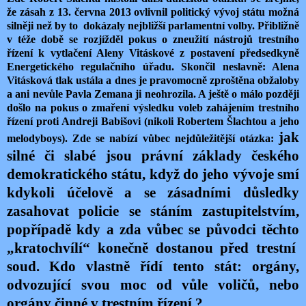
že zásah z 13. června 2013 ovlivnil politický vývoj státu možná
silněji než by to
dokázaly nejbližší parlamentní volby. Přibližně
v téže době se rozjížděl pokus o zneužití nástrojů trestního
řízení k vytlačení Aleny Vitáskové z postavení předsedkyně
Energetického regulačního úřadu. Skončil neslavně: Alena
Vitásková tlak ustála a dnes je pravomocně zproštěna obžaloby
a ani nevůle Pavla Zemana ji neohrozila. A ještě o málo později
došlo na pokus o zmaření výsledku voleb zahájením trestního
řízení proti Andreji Babišovi (nikoli Robertem Šlachtou a jeho
jak
melodyboys). Zde se nabízí vůbec nejdůležitější otázka:
silné či slabé jsou právní základy českého
demokratického státu, když do jeho vývoje smí
kdykoli účelově a se zásadními důsledky
zasahovat policie se stáním zastupitelstvím,
popřípadě kdy a zda vůbec se původci těchto
„kratochvílí“ konečně dostanou před trestní
soud.
Kdo vlastně řídí tento stát: orgány,
odvozující svou moc od vůle voličů, nebo
orgány činné v trestním řízení ?