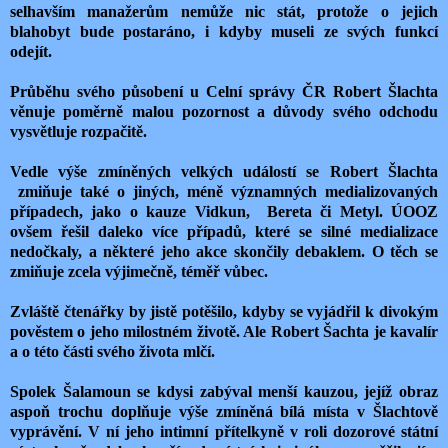
selhavším manažerům nemůže nic stát, protože o jejich
blahobyt bude postaráno, i kdyby museli ze svých funkcí
odejít.
Průběhu svého působení u Celní správy ČR Robert Šlachta
věnuje poměrně malou pozornost a důvody svého odchodu
vysvětluje rozpačitě.
Vedle výše zmíněných velkých událostí se Robert Šlachta
zmiňuje také o jiných, méně významných medializovaných
případech, jako o kauze Vidkun,
Bereta či Metyl. ÚOOZ
ovšem řešil daleko více případů, které se silné medializace
nedočkaly, a některé jeho akce skončily debaklem. O těch se
zmiňuje zcela výjimečně, téměř vůbec.
Zvláště čtenářky by jistě potěšilo, kdyby se vyjádřil k divokým
pověstem o jeho milostném životě. Ale Robert Šachta je kavalír
a o této části svého života mlčí.
Spolek Šalamoun se kdysi zabýval menší kauzou, jejíž obraz
aspoň trochu doplňuje výše zmíněná bílá místa v Šlachtově
vyprávění. V ní jeho intimní přítelkyně v roli dozorové státní