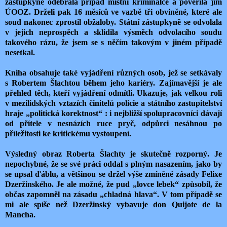
zástupkyně odebrala případ místní kriminálce a pověřila jím
ÚOOZ. Drželi pak 16 měsíců ve vazbě tři obviněné, které ale
soud nakonec zprostil obžaloby. Státní zástupkyně se odvolala
v jejich neprospěch a sklidila výsměch odvolacího soudu
takového rázu, že jsem se s něčím takovým v jiném případě
nesetkal.
Kniha obsahuje také vyjádření různých osob, jež se setkávaly
s Robertem Šlachtou během jeho kariéry. Zajímavější je ale
přehled těch, kteří vyjádření odmítli. Ukazuje, jak velkou roli
v mezilidských vztazích činitelů policie a státního zastupitelství
hraje „politická korektnost“ : i nejbližší spolupracovníci dávají
od přítele v nesnázích ruce pryč, odpůrci nesáhnou po
příležitosti ke kritickému vystoupení.
Výsledný obraz Roberta Šlachty je skutečně rozporný. Je
nepochybné, že se své práci oddal s plným nasazením, jako by
se upsal ďáblu, a většinou se držel výše zmíněné zásady Felixe
Dzeržinského. Je ale možné, že pud „lovce lebek“ způsobil, že
občas zapomněl na zásadu „chladná hlava“. V tom případě se
mi ale spíše než Dzeržinský vybavuje don Quijote de la
Mancha.