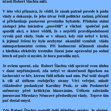
účasti Robert Šlachta mlčí.
V této věci přiznává, že věděl, že zásah patrně povede k pádu
vlády a dokazuje, že jeho útvar řešil politické zadání, přičemž
si přivlastňuje postavení prvotního hybatele. Příslušní státní
zástupci jeho iniciativu „posvětili“ a všichni
společně pak
spustili akci, o které věděli, že s největší pravděpodobností
vyvolá pád vlády. Stalo se v situaci, kdy stát nebyl v krizi,
k jejímuž řešení by bylo nezbytné
okamžitě vyměnit
vládu
mimoparlamentní cestou. Při hodnocení účinnosti zásahu
z hlediska efektivity trestního řízení jsme oprávněni po sedmi
letech od puče si myslet, že hora porodila myš.
Je ovšem sporné, zda
Robert Šlachta vidí správně svou úlohu
v dané nepřístojnosti, zda nebyl ve skutečnosti figurkou na
šachovnici ve hře, kterou řídil někdo nad ním. Puč totiž dospěl
k cíli až útěkem rozbíječky strany Věci veřejné, mladé
ctižádostivé poslankyně Karoliny Peak, ze sálu Poslanecké
sněmovny před kritickým hlasováním. Útěkem zabránila
jmenování Miroslavy Němcové předsedkyní vlády.
Teprve tím
puč dostal smysl.
Zde Robert Šlachta nastolil další důležitou otázku. Je zřejmé,