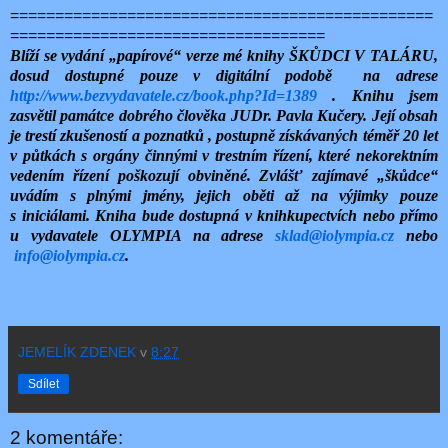
===============================================
===================================
Blíží se vydání „papírové“ verze mé knihy ŠK
Ů
DCI V TALÁRU,
dosud dostupné pouze v digitální podobě
na adrese
http://www.bezvydavatele.cz/book.php?Id=1389
. Knihu jsem
zasvětil památce dobrého člověka JUDr. Pavla Kučery. Její obsah
je trestí zkušeností a poznatků , postupně získávaných téměř 20 let
v půtkách s orgány činnými v trestním řízení, které nekorektním
vedením řízení poškozují obviněné. Zvlášť zajímavé „škůdce“
uvádím s plnými jmény, jejich oběti až na výjimky pouze
s iniciálami. Kniha bude dostupná v knihkupectvích nebo přímo
u vydavatele OLYMPIA na adrese
sklad@iolympia.cz
nebo
info@iolympia.cz
.
JEMELÍK ZDENEK
v
8:27
Sdílet
2 komentáře: