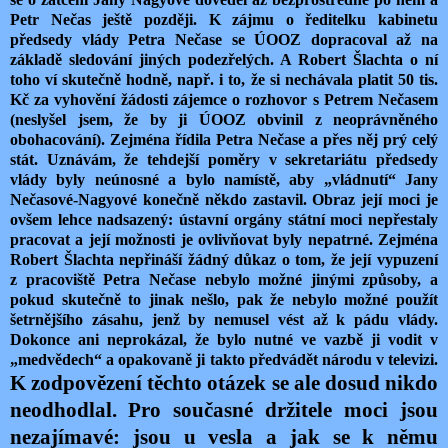
Petr Nečas ještě později. K zájmu o ředitelku kabinetu
předsedy vlády Petra Nečase se ÚOOZ dopracoval až na
základě sledování jiných podezřelých. A Robert Šlachta o ní
toho ví skutečně hodně, např. i to, že si nechávala platit 50 tis.
Kč za vyhovění žádosti zájemce o rozhovor s Petrem Nečasem
(neslyšel jsem, že by ji ÚOOZ obvinil z neoprávněného
obohacování). Zejména řídila Petra Nečase a přes něj prý celý
stát. Uznávám, že tehdejší poměry v sekretariátu předsedy
vlády byly neúnosné a bylo namístě, aby „vládnutí“ Jany
Nečasové-Nagyové konečně někdo zastavil. Obraz její moci je
ovšem lehce nadsazený: ústavní orgány státní moci nepřestaly
pracovat a její možnosti je ovlivňovat byly nepatrné. Zejména
Robert Šlachta nepřináší žádný důkaz o tom, že její vypuzení
z pracoviště Petra Nečase nebylo možné jinými způsoby, a
pokud skutečně to jinak nešlo, pak že nebylo možné použít
šetrnějšího zásahu, jenž by nemusel vést až k pádu vlády.
Dokonce ani neprokázal, že bylo nutné ve vazbě ji vodit v
„medvědech“ a opakovaně ji takto předvádět národu v televizi.
K zodpovězení těchto otázek se ale dosud nikdo
neodhodlal.
Pro současné držitele moci jsou
nezajímavé: jsou u vesla a jak se k němu