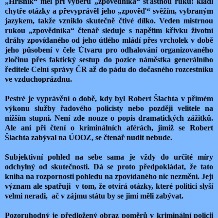
„Hříšník“ měl při výběru „zpovědníka“ šťastnou ruku: kladl
chytře otázky a převyprávěl jeho „zpověď“ svěžím, vybraným
jazykem, takže vzniklo skutečně čtivé dílko. Veden mistrnou
rukou „zpovědníka“ čtenář sleduje s napětím křivku životní
dráhy zpovídaného od jeho útlého mládí přes vrcholek v době
jeho působení v čele Útvaru pro odhalování organizovaného
zločinu přes faktický sestup do pozice náměstka generálního
ředitele Celní správy ČR až do pádu do dočasného rozcestníku
ve vzduchoprázdnu.
Pestré je vyprávění o době, kdy byl Robert Šlachta v přímém
výkonu služby řadového policisty nebo později velitele na
nižším stupni. Není zde nouze o popis dramatických zážitků.
Ale ani při čtení o kriminálních aférách, jimiž se Robert
Šlachta zabýval na ÚOOZ, se čtenář nudit nebude.
Subjektivní pohled na sebe sama je vždy do určité míry
odchylný od skutečnosti. Dá se proto předpokládat, že tato
kniha na rozpornosti pohledu na zpovídaného nic nezmění. Její
význam ale spatřuji
v tom, že otvírá otázky, které politici slyší
velmi neradi,
ač v zájmu státu by se jimi měli zabývat.
Pozoruhodný je předložený obraz poměrů v kriminální policii