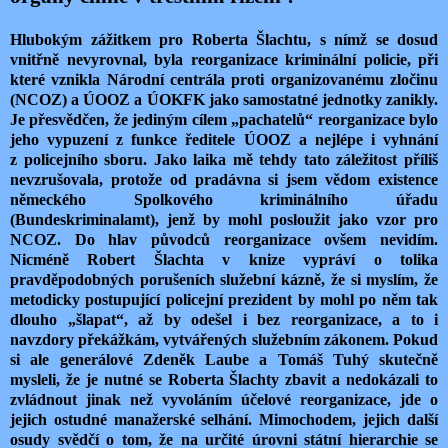
Hlubokým zážitkem pro Roberta Šlachtu, s nímž se dosud
vnitřně nevyrovnal, byla reorganizace kriminální policie, při
které vznikla Národní centrála proti organizovanému zločinu
(NCOZ) a ÚOOZ a ÚOKFK jako samostatné jednotky zanikly.
Je přesvědčen, že jediným cílem „pachatelů“ reorganizace bylo
jeho vypuzení z funkce ředitele ÚOOZ a nejlépe i vyhnání
z policejního sboru. Jako laika mě tehdy tato záležitost příliš
nevzrušovala, protože od pradávna si jsem vědom existence
německého Spolkového kriminálního úřadu
(Bundeskriminalamt), jenž by mohl posloužit jako vzor pro
NCOZ. Do hlav původců reorganizace ovšem nevidím.
Nicméně Robert Šlachta v knize vypráví o tolika
pravděpodobných porušeních služební kázně, že si myslím, že
metodicky postupující policejní prezident by mohl po něm tak
dlouho „šlapat“, až by odešel i bez reorganizace, a to i
navzdory překážkám, vytvářených služebním zákonem. Pokud
si ale generálové Zdeněk Laube a Tomáš Tuhý skutečně
mysleli, že je nutné se Roberta Šlachty zbavit a nedokázali to
zvládnout jinak než vyvoláním účelové reorganizace, jde o
jejich ostudné manažerské selhání. Mimochodem, jejich další
osudy svědčí o tom, že na určité úrovni státní hierarchie se