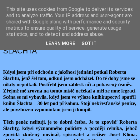
This site uses cookies from Google to deliver its services
JEMELIK ZDENĚK
and to analyze traffic. Your IP address and user-agent are
shared with Google along with performance and security
metrics to ensure quality of service, generate usage
statistics, and to detect and address abuse.
neděle 17. května 2020
VARIACE NA TÉMA ROBERT
LEARN MORE
GOT IT
ŠLACHTA
Kdysi jsem při odchodu z jakéhosi jednání potkal Roberta
Šlachtu, jenž šel tam, odkud jsem odcházel. Do té doby jsme se
nikdy nepotkali. Postřehl jsem záblesk očí a pobavený úsměv.
Zřejmě mě zrovna na tomto místě nečekal a měl ze mne legraci.
Scéna se mi vybavila, když jsem ve výloze knihkupectví spatřil
knihu Šlachta – 30 let pod přísahou. Stojí nekřesťanské peníze,
ale povzbuzen vzpomínkou jsem ji koupil.
Těch peněz nelituji, je to dobrá četba. Je to zpověď Roberta
Šlachty, kdysi významného policisty a později celníka, jehož
zpovídá zkušený novinář, spisovatel a režisér Josef Klíma.