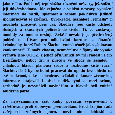
jako celku. Podle něj trpí služba různými nešvary, jež snižují
její důvěryhodnost. Jde zejména o vnitřní nesváry, vynášení
informací do médií, úplatnost a ochotu pokleslých jedinců
spolupracovat se zločinci,
byrokracie, neznalost „řemesla“ či
neochota pracovat přes čas. Škodlivé jsou časté odchody
slušných a zkušených policistů do civilu. Ti, co zůstávají,
mnohdy za mnoho nestojí. Zvlášť nevábný je předestřený
pohled na Útvar pro odhalování korupce a finanční
kriminality, který Robert Šlachta
vnímá téměř jako „špinavou
konkurenci“. Z moře chaosu, neumětelství a špíny ale vysoko
vyčnívá jeho ÚOOZ, z jehož příslušníků by měl radost i Felix
Dzeržinský, neboť žijí a pracují ve shodě se zásadou „
chladnou hlavu, planoucí srdce a rozhodně čisté ruce.“
Šlachtovi lidé byli ochotni pracovat do úpadu bez ohledu na
své soukromí, také o dovolené, ovládali dokonale „řemeslo“,
informace utajovali i před nadřízenými a mezi sebou,
rozhodně je nevynášeli novinářům a hlavně byli vnitřně
soudržná parta.
Za nejvýznamnější část knihy považuji vypravování o
vyšetřování proti dobovým pseudoelitám. Prochází jím řada
veřejnosti známých jmen, mezi nimi lobbistů a