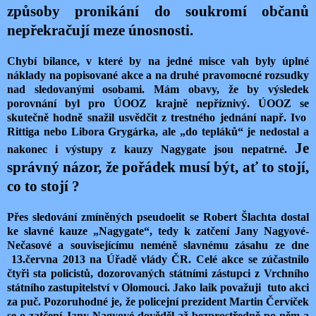
způsoby pronikání do soukromí občanů
nepřekračují meze únosnosti.
Chybí bilance, v které by na jedné misce vah byly úplné
náklady na popisované akce a na druhé pravomocné rozsudky
nad sledovanými osobami. Mám obavy, že by výsledek
porovnání byl pro ÚOOZ krajně nepříznivý. ÚOOZ se
skutečně hodně snažil usvědčit z trestného jednání např. Ivo
Rittiga nebo Libora Grygárka, ale „do tepláků“ je nedostal a
Je
nakonec i výstupy z kauzy Nagygate jsou nepatrné.
správný názor, že pořádek musí být, ať to stojí,
co to stojí ?
Přes sledování zmíněných pseudoelit se Robert Šlachta dostal
ke slavné kauze „Nagygate“, tedy k zatčení Jany Nagyové-
Nečasové a souvisejícímu neméně slavnému zásahu ze dne
13.června 2013 na Úřadě vlády ČR. Celé akce se zúčastnilo
čtyři sta policistů, dozorovaných státními zástupci z Vrchního
státního zastupitelství v Olomouci. Jako laik považuji
tuto akci
za puč. Pozoruhodné je, že policejní prezident Martin Červíček
se o zatčení Jany Nagyové dověděl až bezprostředně po něm a