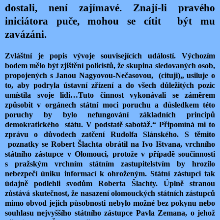
dostali, není zajímavé. Znají-li pravého
iniciátora puče, mohou se cítit
být mu
zavázáni.
Zvláštní je popis vývoje souvisejících událostí. Výchozím
bodem mělo být zjištění policistů, že skupina sledovaných osob,
propojených s Janou Nagyovou-Nečasovou,
(cituji)„ usiluje o
to, aby podryla ústavní zřízení a do všech důležitých pozic
umístila svoje lidi…Tuto činnost vykonávali se záměrem
způsobit v orgánech státní moci poruchu a důsledkem této
poruchy by bylo nefungování základních principů
demokratického
státu. V podstatě sabotáž.“ Připomíná mi to
zprávu o důvodech zatčení Rudolfa Slánského. S těmito
poznatky se Robert Šlachta obrátil na Ivo Ištvana, vrchního
státního zástupce v Olomouci, protože v případě součinnosti
s pražským vrchním státním zastupitelstvím by hrozilo
nebezpečí úniku informací k ohroženým. Státní zástupci tak
údajně podlehli svodům Roberta Šlachty. Úplně stranou
zůstává skutečnost, že nasazení olomouckých státních zástupců
mimo obvod jejich působnosti nebylo možné bez pokynu nebo
souhlasu nejvyššího státního zástupce Pavla Zemana, o jehož