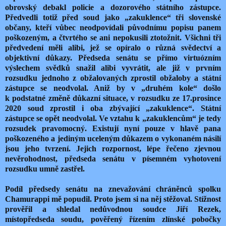
obrovský debakl policie a dozorového státního zástupce.
Předvedli totiž před soud jako „zakuklence“ tři slovenské
občany, kteří vůbec neodpovídali původnímu popisu panem
poškozeným, a čtvrtého se ani nepokusili ztotožnit. Všichni tři
předvedení měli alibi, jež se opíralo o různá svědectví a
objektivní důkazy. Předseda senátu se přímo virtuózním
výslechem svědků snažil alibi vyvrátit, ale již v prvním
rozsudku jednoho z obžalovaných zprostil obžaloby a státní
zástupce se neodvolal. Aniž by v „druhém kole“ došlo
k podstatné změně důkazní situace, v rozsudku ze 17.prosince
2020 soud zprostil i oba zbývající „zakuklence“. Státní
zástupce se opět neodvolal. Ve vztahu k „zakuklencům“ je tedy
rozsudek pravomocný. Existují nyní pouze v hlavě pana
poškozeného a jediným uceleným důkazem o vykonaném násilí
jsou jeho tvrzení. Jejich rozpornost, lépe řečeno zjevnou
nevěrohodnost, předseda senátu v písemném vyhotovení
rozsudku umně zastřel.
Podíl předsedy senátu na znevažování chráněnců spolku
Chamurappi mě popudil. Proto jsem si na něj stěžoval. Stížnost
prověřil a shledal nedůvodnou soudce Jiří Rezek,
místopředseda soudu, pověřený řízením zlínské pobočky