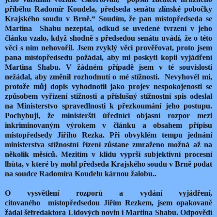
příběhu Radomír Koudela, předseda senátu zlínské pobočky
Krajského soudu v Brně.“ Soudím, že pan místopředseda se
Martina
Shabu nezeptal, odkud se uvedené tvrzení v jeho
článku vzalo, když shodně s předsedou senátu uvádí, že o této
věci s ním nehovořil. Jsem zvyklý věci prověřovat, proto jsem
pana místopředsedu požádal, aby mi poskytl kopii vyjádření
Martina Shabu. V žádném případě jsem v té souvislosti
nežádal, aby změnil rozhodnutí o mé stížnosti.
Nevyhověl mi,
protože můj dopis vyhodnotil jako projev nespokojenosti se
způsobem vyřízení stížnosti a příslušný stížnostní spis odeslal
na Ministerstvo spravedlnosti k přezkoumání jeho postupu.
Pochybuji, že ministerští úředníci objasní rozpor mezi
inkriminovaným výrokem v článku a obsahem přípisu
místopředsedy Jiřího Rezka. Při obvyklém tempu jednání
ministerstva stížnostní řízení zůstane zmraženo možná až na
několik měsíců. Mezitím v klidu vyprší subjektivní procesní
lhůta, v které by mohl předseda Krajského soudu v Brně podat
na soudce Radomíra Koudelu kárnou žalobu..
O vysvětlení rozporů a vydání vyjádření,
citovaného
místopředsedou Jiřím Rezkem, jsem opakovaně
žádal šéfredaktora Lidových novin i Martina Shabu. Odpovědí