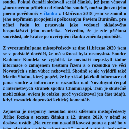
soudu. Pokud čtenáři sledovali seriál článků, jež jsem věnoval
„hororovému příběhu od zlínského soudu“, možná jim zní jeho
jméno povědomě: v
článku
z 13.března 2018 jsem se zmínil o
jeho nepřímém propojení s poškozeným Pavlem Buráněm, pro
něhož řadu let pracovala jako vedoucí skladového
hospodářství jeho manželka. Netvrdím, že je zde příčinná
souvislost, ale krátce po uveřejnění článku změnila působiště.
Z vyrozumění pana místopředsedy ze dne 11.března 2020 jsem
se v podstatě dověděl, že má stížnost byla nesmyslná. Soudce
Radomír Koudela se vyjádřil, že novináři neposkytl žádné
informace o zahájeném trestním řízení a o rozsudku ve věci
Novotných s ním vůbec nehovořil. Shodně se ale vyjádřil také
Martin Shabu, který popřel, že by získal jakékoli informace od
pana soudce a informace o rozsudku nad Novotnými čerpal
z internetových stránek spolku Chamurappi. Tam je skutečně
mohl získat, ovšem je otázka, proč vyselektoval jen část údajů,
když rozsudek doprovází kritický komentář.
Zejména je nesporný nesoulad mezi sdělením místopředsedy
Jiřího Rezka a textem článku z 12. února 2020, v němž se
doslova uvádí: „Na ruce mu nasadili kovová pouta a poté ho v
jeho vlastním vozidle eskortovali,“ popsal začátek hrůzného