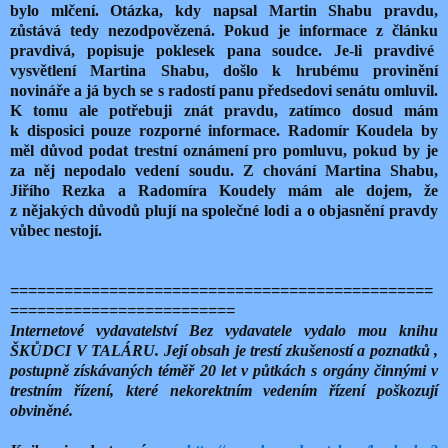
bylo mlčení. Otázka, kdy napsal Martin Shabu pravdu,
zůstává tedy nezodpovězená. Pokud je informace z článku
pravdivá, popisuje poklesek pana soudce. Je-li pravdivé
vysvětlení Martina Shabu, došlo k hrubému provinění
novináře a já bych se s radostí panu předsedovi senátu omluvil.
K tomu ale potřebuji znát pravdu, zatímco dosud mám
k disposici pouze rozporné informace. Radomír Koudela by
měl důvod podat trestní oznámení pro pomluvu, pokud by je
za něj nepodalo vedení soudu. Z chování Martina Shabu,
Jiřího Rezka a Radomíra Koudely mám ale dojem, že
z nějakých důvodů plují na společné lodi a o objasnění pravdy
vůbec nestojí.
===============================================
=========================
Internetové vydavatelství Bez vydavatele vydalo mou knihu
ŠKŮDCI V TALÁRU. Její obsah je trestí zkušeností a poznatků ,
postupně získávaných téměř 20 let v půtkách s orgány činnými v
trestním řízení, které nekorektním vedením řízení poškozují
obviněné.