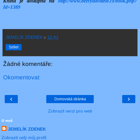
Kniha je dostupná na
http://www.bezvydavatele.cz/book.php?
Id=1389
JEMELÍK ZDENEK
v
12:41
Sdílet
Žádné komentáře:
Okomentovat
‹
›
Domovská stránka
Zobrazit verzi pro web
O mně
JEMELÍK ZDENEK
Zobrazit celý můj profil