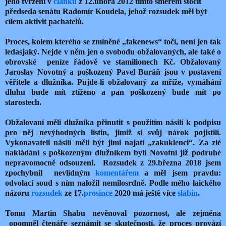
jeho tvrzení v
článku
z 12.února 2012 tímto směrem stočit
předseda senátu Radomír Koudela, jehož rozsudek měl být
cílem aktivit pachatelů.
Proces, kolem kterého se zmíněné „fakenews“ točí, není jen tak
ledasjaký. Nejde v něm jen o svobodu obžalovaných, ale také o
obrovské
peníze řádově ve stamilionech Kč. Obžalovaný
Jaroslav Novotný a poškozený Pavel Buráň jsou v postavení
věřitele a dlužníka. Půjde-li obžalovaný za mříže, vymáhání
dluhu bude mít ztíženo a pan poškozený bude mít po
starostech.
Obžalovaní měli dlužníka přinutit s použitím násilí k podpisu
pro něj nevýhodných listin, jimiž si svůj nárok pojistili.
Vykonavateli násilí měli být jimi najatí „zakuklenci“. Za zlé
nakládání s poškozeným dlužníkem byli Novotní již podruhé
nepravomocně odsouzeni.
Rozsudek z 29.března 2018 jsem
zpochybnil
nevlídným
komentářem
a měl jsem pravdu:
odvolací soud s ním naložil nemilosrdně. Podle mého laického
názoru
rozsudek
ze 17.
prosince
2020 má ještě více
slabin
.
Tomu Martin Shabu nevěnoval pozornost, ale zejména
opomněl čtenáře seznámit se skutečností, že proces provází