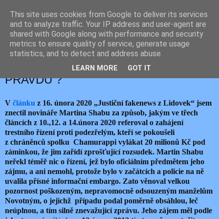
This site uses cookies from Google to deliver its services
JEMELIK ZDENĚK
and to analyze traffic. Your IP address and user-agent are
shared with Google along with performance and security
metrics to ensure quality of service, generate usage
statistics, and to detect and address abuse.
neděle 5. dubna 2020
KDY NAPSAL MARTIN SHABU
LEARN MORE
GOT IT
PRAVDU ?
V
článku
z 16. února 2020 „Justiční fakenews z Lidovek“ jsem
znectil novináře Martina Shabu za způsob, jakým ve třech
článcích z 10.,12. a 14.února 2020 referoval o zahájení
trestního řízení proti podezřelým, kteří se pokoušeli
z chráněnců spolku
Chamurappi vylákat 20 milionů Kč pod
záminkou, že jim zařídí zprošťující rozsudek. Martin Shabu
neřekl téměř nic o řízení, jež bylo oficiálním předmětem jeho
zájmu, a ani nemohl, protože bylo v začátcích a policie na ně
uvalila přísné informační embargo. Zato věnoval velkou
pozornost poškozeným, nepravomocně odsouzeným manželům
Novotným, o jejichž
případu podal poměrně obsáhlou, leč
neúplnou, a tím silně znevažující zprávu. Jeho zájem měl podle