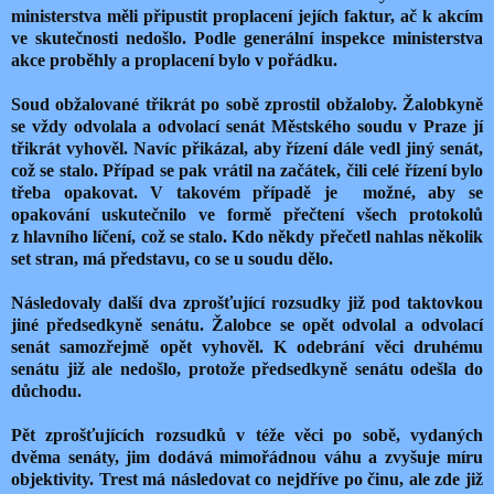
ministerstva měli připustit proplacení jejích faktur, ač k akcím
ve skutečnosti nedošlo. Podle generální inspekce ministerstva
akce proběhly a proplacení bylo v pořádku.
Soud obžalované třikrát po sobě zprostil obžaloby. Žalobkyně
se vždy odvolala a odvolací senát Městského soudu v Praze jí
třikrát vyhověl. Navíc přikázal, aby řízení dále vedl jiný senát,
což se stalo. Případ se pak vrátil na začátek, čili celé řízení bylo
třeba opakovat. V takovém případě je
možné, aby se
opakování uskutečnilo ve formě přečtení všech protokolů
z hlavního líčení, což se stalo. Kdo někdy přečetl nahlas několik
set stran, má představu, co se u soudu dělo.
Následovaly další dva zprošťující rozsudky již pod taktovkou
jiné předsedkyně senátu. Žalobce se opět odvolal a odvolací
senát samozřejmě opět vyhověl. K odebrání věci druhému
senátu již ale nedošlo, protože předsedkyně senátu odešla do
důchodu.
Pět zprošťujících rozsudků v téže věci po sobě, vydaných
dvěma senáty, jim dodává mimořádnou váhu a zvyšuje míru
objektivity. Trest má následovat co nejdříve po činu, ale zde již