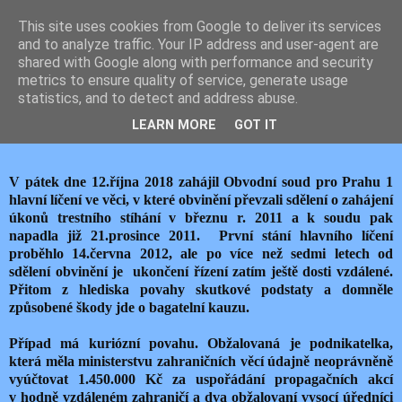
This site uses cookies from Google to deliver its services
JEMELIK ZDENĚK
and to analyze traffic. Your IP address and user-agent are
shared with Google along with performance and security
metrics to ensure quality of service, generate usage
statistics, and to detect and address abuse.
sobota 13. října 2018
SOUDCI HRAJÍ PINGPONG
LEARN MORE
GOT IT
V pátek dne 12.října 2018 zahájil Obvodní soud pro Prahu 1
hlavní líčení ve věci, v které obvinění převzali sdělení o zahájení
úkonů trestního stíhání v březnu r. 2011 a k soudu pak
napadla již 21.prosince 2011. První stání hlavního líčení
proběhlo 14.června 2012, ale po více než sedmi letech od
sdělení obvinění je ukončení řízení zatím ještě dosti vzdálené.
Přitom z hlediska povahy skutkové podstaty a domněle
způsobené škody jde o bagatelní kauzu.
Případ má kuriózní povahu. Obžalovaná je podnikatelka,
která měla ministerstvu zahraničních věcí údajně neoprávněně
vyúčtovat 1.450.000 Kč za uspořádání propagačních akcí
v hodně vzdáleném zahraničí a dva obžalovaní vysocí úředníci