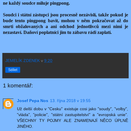
ne každý soudce miluje pingpong.
Soudci i státní zástupci jsou procesně nezávislí, takže pokud je
bude tento pingpong bavit, mohou v něm pokračovat až do
smrti obžalovaných a ani odchod jednotlivců mezi nimi je
nezastaví. Daňoví poplatníci jim tu zábavu rádi zaplatí.
JEMELÍK ZDENEK
v
9:20
Sdílet
1 komentář:
Josef Pepa Nos
13. října 2018 v 19:55
Už delší dobu v "Cesku" existuje cosi jako "soudy", "volby",
"vláda", "policie", "státní zastupitelství" a "evropská unie".
VŠECHNY TY POJMY ALE ZNAMENAJÍ NĚCO ÚPLNĚ
JINÉHO.