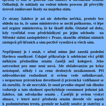
Odhaduji, že náklady na vedení tohoto procesu již převýšily
úroveň zmiňované škody na majetku státu.
Ze strany žalobce je asi nic dobrého nečeká, protože bez
ohledu na to, že samo ministerstvo se necítí poškozeno, ví lépe
než orgány ministerstva, že ke škodě došlo. Ostatně od doby,
kdy vystřídal svou předchůdkyni po jejím odchodu
na
Městské státní zastupitelství v Praze, skončilo střídání státních
zástupců při líčeních a sám poctivě vysedává u všech sám.
Nepříjemný je i senát, v němž mimo jiné zasedá poslední
Havlova soudkyně. Údajně přikračuje k odebírání věci příliš
měkkým předsedům senátu častěji než kolegové. Jeho
zatvrzelost pro mne není nová. Jde obžalovaným po krku
neústupně, někdy i za cenu drobných nezákonností. Při
odůvodňování rozhodnutí si ovšem vede sofistikovaně,
s nespornou právnickou dovedností (i právnická vzdělanost se
dá zneužít). Je ale nezvyklé, že soud prvního stupně tak dlouho
vzdoruje a tato okolnost zpochybňuje rozumnost jednání jak
žalobce, tak odvolacího senátu . Častější je ovšem výskyt
situace, v které nový předseda senátu dovede věc aspoň
k podmíněnému trestu, protože ne každý soudce je statečný a