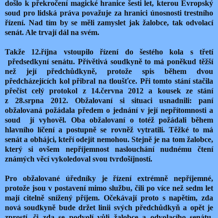
došlo k překročení magické hranice šesti let, kterou Evropský
soud pro lidská práva považuje za hranici únosnosti trestního
řízení. Nad tím by se měli zamyslet jak žalobce, tak odvolací
senát. Ale trvají dál na svém.
Takže 12.října vstoupilo řízení do šestého kola s třetí
předsedkyní senátu. Přívětivá soudkyně to má poněkud těžší
než její předchůdkyně, protože spis během dvou
předcházejících kol přibral na tloušťce. Při tomto stání stačila
přečíst celý protokol z 14.června 2012 a kousek ze stání
z 28.srpna 2012. Obžalovaní si situaci usnadnili: paní
obžalovaná požádala předem o jednání v její nepřítomnosti a
soud
jí vyhověl. Oba obžalovaní o totéž požádali během
hlavního líčení a postupně se rovněž vytratili. Těžké to má
senát a obhájci, kteří odejít nemohou. Stejně je na tom žalobce,
který si ovšem nepříjemnost naslouchání nudnému čtení
známých věcí vykoledoval svou tvrdošíjností.
Pro obžalované úředníky je řízení extrémně nepříjemné,
protože jsou v postavení mimo službu, čili po více než sedm let
mají citelně snížený příjem. Očekávají proto s napětím, zda
nová soudkyně bude držet linii svých předchůdkyň a opět je
zprostí, či zda se podvolí vůli žalobce a odvolacího senátu.