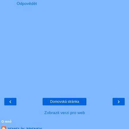
Odpovědět
‹
›
Domovská stránka
Zobrazit verzi pro web
O mně