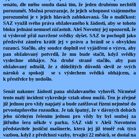
senátu, dle mého soudu daná tím, že jeden druhému nechtěli
porozumět. Možná prozrazuje, že jejich schopnost vzájemného
porozumění je v jejich hlavách zablokovaná. Šlo o maličkost:
SAZ využil svého práva obžalovaného k žádosti, aby se tohoto
bloku jednání nemusel zúčastnit. Aleš Novotný jej upozornil, že
si výslovně přál navržené svědky slyšet. SAZ to pochopil jako
předzvěst záměru krátit jej v právu a bránil se s obvyklou
razancí. Stačilo, aby soudce doplnil své vyjádření o výzvu, aby
pan obžalovaný potvrdil, že mu bude stačit, když svědky
vyslechne obhájce. Na druhé straně stačilo, aby pan
obžalovaný odtušil, že z důležitých důvodů slevil ze svých
nároků a spokojí se s výslechem svědků obhájcem, a
k přestřelce by nedošlo.
Senát nakonec žádosti pana obžalovaného vyhověl. Nicméně
tento malý incident vykresluje vztah obou mužů. Ten je zřejmě
již jednou pro vždy napjatý a bude zatěžovat řízení nejméně do
prvostupňového rozsudku. Je tak špatný, že v dávných dobách
jeho účelným řešením jednou pro vždy by byl souboj za
jitřního šera někde v parku. SAZ vidí v Aleši Novotném
představitele justiční mašinerie, která jej již téměř rok týrá
vazbou, když z předchozí vazby, trvající 22 měsíců, se dostal na