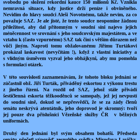
svobodu po složení rekordní kauce 150 milionů Kč. Vznikla
nemravná situace, kdy justice drží peníze i obviněného.
Nevidím do hlavy soudci Aleši Novotnému, takže nevím, za co
považuje SAZ. Je ale jisté, že tento soudce neopomine žádnou
příležitost, aby dal přítomným v soudní síni najevo jejich
méněcennost ve srovnání s jeho soudcovským majestátem, a ve
vztahu k (často vzpurnému) SAZ tak činí s větším důrazem než
vůči jiným. Naproti tomu obžalovanému Jiřímu Turtákovi
prokázal laskavost (nevyčítám !), když z vlastní iniciativy a
s vlídným úsměvem vyzval jeho obhájkyni, aby mu pomohla
s formulací otázek.
V této souvislosti zaznamenávám, že tohoto bloku jednání se
zúčastnil obž. Jiří Turták, přiváděný eskortou z výkonu trestu
z jiného řízení. Na rozdíl od SAZ, jehož stále přivádí
šestičlenná eskorta těžkooděnců se samopaly, jež jej nevpustí
do soudní síně, dokud se nepřesvědčí, že se za zády členů
senátu neskrývá atentátník, jeho doprovod je skromný: tvoří
jej pouze dva příslušníci Vězeňské služby ČR v běžných
uniformách.
Druhý den jednání byl svým obsahem bohatší. Předseda
senátu přečetl výpověď zesnulého svědka Miroslava Lavičky,