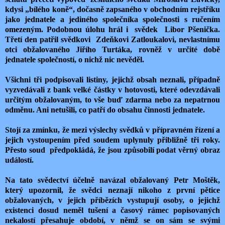
kdysi „bílého koně“, dočasně zapsaného v obchodním rejstříku
jako jednatele a jediného společníka společnosti s ručením
omezeným. Podobnou úlohu hrál i svědek Libor Pšenička.
Třetí den patřil svědkovi Zdeňkovi Zatloukalovi, nevlastnímu
otci obžalovaného Jiřího Turtáka, rovněž v určité době
jednatele společností, o nichž nic nevěděl.
Všichni tři podpisovali listiny, jejichž obsah neznali, případně
vyzvedávali z bank velké částky v hotovosti, které odevzdávali
určitým obžalovaným, to vše buď zdarma nebo za nepatrnou
odměnu. Ani netušili, co patří do obsahu činnosti jednatele.
Stojí za zmínku, že mezi výslechy svědků v přípravném řízení a
jejich vystoupením před soudem uplynuly přibližně tři roky.
Přesto soud předpokládá, že jsou způsobilí podat věrný obraz
událostí.
Na tato svědectví účelně navázal obžalovaný Petr Moštěk,
který upozornil, že svědci neznají nikoho z první pětice
obžalovaných, v jejich příbězích vystupují osoby, o jejichž
existenci dosud neměl tušení a časový rámec popisovaných
nekalostí přesahuje období, v němž se on sám se svými