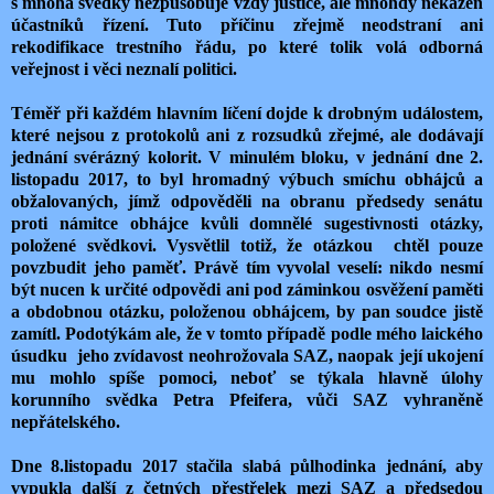
s mnoha svědky nezpůsobuje vždy justice, ale mnohdy nekázeň
účastníků řízení. Tuto příčinu zřejmě neodstraní ani
rekodifikace trestního řádu, po které tolik volá odborná
veřejnost i věci neznalí politici.
Téměř při každém hlavním líčení dojde k drobným událostem,
které nejsou z protokolů ani z rozsudků zřejmé, ale dodávají
jednání svérázný kolorit. V minulém bloku, v jednání dne 2.
listopadu 2017, to byl hromadný výbuch smíchu obhájců a
obžalovaných, jímž odpověděli na obranu předsedy senátu
proti námitce obhájce kvůli domnělé sugestivnosti otázky,
položené svědkovi. Vysvětlil totiž, že otázkou chtěl pouze
povzbudit jeho paměť. Právě tím vyvolal veselí: nikdo nesmí
být nucen k určité odpovědi ani pod záminkou osvěžení paměti
a obdobnou otázku, položenou obhájcem, by pan soudce jistě
zamítl. Podotýkám ale, že v tomto případě podle mého laického
úsudku jeho zvídavost neohrožovala SAZ, naopak její ukojení
mu mohlo spíše pomoci, neboť se týkala hlavně úlohy
korunního svědka Petra Pfeifera, vůči SAZ vyhraněně
nepřátelského.
Dne 8.listopadu 2017 stačila slabá půlhodinka jednání, aby
vypukla další z četných přestřelek mezi SAZ a předsedou