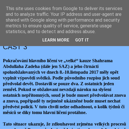
This site uses cookies from Google to deliver its services
JEMELIK ZDENĚK
and to analyze traffic. Your IP address and user-agent are
shared with Google along with performance and security
metrics to ensure quality of service, generate usage
statistics, and to detect and address abuse.
sobota 11. listopadu 2017
KAUZA ZADEH: KONEČNĚ SVĚDCI! –
LEARN MORE
GOT IT
ČÁST 3
Pokračování hlavního líčení ve „velké“ kauze Shahrama
Abdullaha Zadeha (dále jen SAZ) a jeho čtrnácti
spoluobžalovaných ve dnech 8.-10.listopadu 2017 měly opět
vyplnit výpovědi svědků. Podle původního rozpisu jich soud
předvolal devět. Dostavili se pouze dva. Z ostatních jeden
zemřel. Pokud se obžalovaní nevzdají nároku na slyšení
ostatních nepřítomných, soud je bude muset předvolávat znova
a znova, popřípadě ty nejméně ukázněné bude muset nechat
předvést policií. V tuto chvíli nelze odhadnout, o kolik týdnů či
měsíců se díky tomu hlavní líčení protáhne.
Tato situace ukazuje, že zdlouhavost zejména velkých procesů