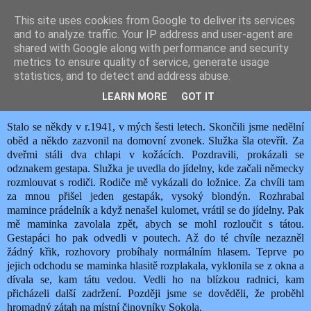
This site uses cookies from Google to deliver its services
JEMELIK ZDENĚK
and to analyze traffic. Your IP address and user-agent are
shared with Google along with performance and security
metrics to ensure quality of service, generate usage
statistics, and to detect and address abuse.
úterý 19. srpna 2025
VZPOMÍNÁNÍ NA GESTAPO
LEARN MORE
GOT IT
Stalo se někdy v r.1941, v mých šesti letech. Skončili jsme nedělní
oběd a někdo zazvonil na domovní zvonek. Služka šla otevřít. Za
dveřmi stáli dva chlapi v kožácích. Pozdravili, prokázali se
odznakem gestapa. Služka je uvedla do jídelny, kde začali německy
rozmlouvat s rodiči. Rodiče mě vykázali do ložnice. Za chvíli tam
za mnou přišel jeden gestapák, vysoký blondýn. Rozhrabal
mamince prádelník a když nenašel kulomet, vrátil se do jídelny. Pak
mě maminka zavolala zpět, abych se mohl rozloučit s tátou.
Gestapáci ho pak odvedli v poutech. Až do té chvíle nezazněl
žádný křik, rozhovory probíhaly normálním hlasem. Teprve po
jejich odchodu se maminka hlasitě rozplakala, vyklonila se z okna a
dívala se, kam tátu vedou. Vedli ho na blízkou radnici, kam
přicházeli další zadržení. Později jsme se dověděli, že proběhl
hromadný zátah na místní činovníky Sokola.