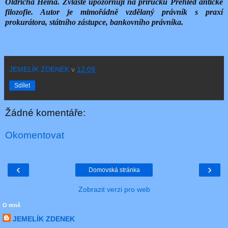
Oldřicha Heina. Zvláště upozorňuji na příručku Přehled antické
filozofie. Autor je mimořádně vzdělaný právník s praxí
prokurátora, státního zástupce, bankovního právníka.
JEMELÍK ZDENEK
v
12:09
Sdílet
Žádné komentáře:
Okomentovat
‹
›
Domovská stránka
Zobrazit verzi pro web
O mně
JEMELÍK ZDENEK