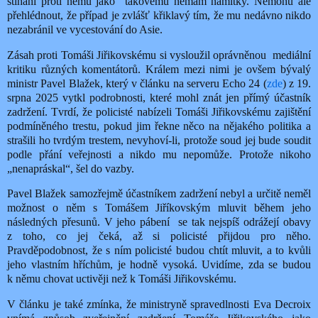
stíhání proti němu jako
takovému nemám námitky. Nemohu ale
přehlédnout, že případ je zvlášť křiklavý tím, že mu nedávno nikdo
nezabránil ve vycestování do Asie.
Zásah proti Tomáši Jiřikovskému si vysloužil oprávněnou mediální
kritiku různých komentátorů. Králem mezi nimi je ovšem bývalý
ministr Pavel Blažek, který v článku na serveru Echo 24 (
zde
) z 19.
srpna 2025 vytkl podrobnosti, které mohl znát jen přímý účastník
zadržení. Tvrdí, že policisté nabízeli Tomáši Jiřikovskému zajištění
podmíněného trestu, pokud jim řekne něco na nějakého politika a
strašili ho tvrdým trestem, nevyhoví-li, protože soud jej bude soudit
podle přání veřejnosti a nikdo mu nepomůže. Protože nikoho
„nenapráskal“, šel do vazby.
Pavel Blažek samozřejmě účastníkem zadržení nebyl a určitě neměl
možnost o něm s Tomášem Jiříkovským mluvit během jeho
následných přesunů. V jeho pábení
se tak nejspíš odrážejí obavy
z toho, co jej čeká, až si policisté přijdou pro něho.
Pravděpodobnost, že s ním policisté budou chtít mluvit, a to kvůli
jeho vlastním hříchům, je hodně vysoká. Uvidíme, zda se budou
k němu chovat uctivěji než k Tomáši Jiřikovskému.
V článku je také zmínka, že ministryně spravedlnosti Eva Decroix