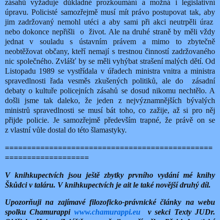
zásahů vyžaduje důkladné prozkoumání a možná i legislativní
úpravu. Policisté samozřejmě musí mít právo postupovat tak, aby
jim zadržovaný nemohl utéci a aby sami při akci neutrpěli úraz
nebo dokonce nepřišli
o
život. Ale na druhé straně by měli vždy
jednat v souladu s ústavním právem a mimo to zbytečně
neobtěžovat občany, kteří nemají s trestnou činností zadržovaného
nic společného. Zvlášť by se měli vyhýbat strašení malých dětí. Od
Listopadu 1989 se vystřídala v úřadech ministra vnitra a ministra
spravedlnosti řada vesměs zkušených politiků, ale do
zásadní
debaty o kultuře policejních zásahů se dosud nikomu nechtělo. A
došli jsme tak daleko, že jeden z nejvýznamnějších bývalých
ministrů spravedlnosti se musí bát toho, co zažije, až si pro něj
přijde policie. Je samozřejmě především trapné, že právě on se
z vlastní vůle dostal do této šlamastyky.
===============================================
===================
V knihkupectvích jsou ještě zbytky prvního vydání mé knihy
Škůdci v taláru. V knihkupectvích je ait le také novější druhý díl.
Upozorňuji na zajímavé filozoficko-právnické články na webu
spolku Chamurappi
www.chamurappi.eu
v sekci Texty JUDr.