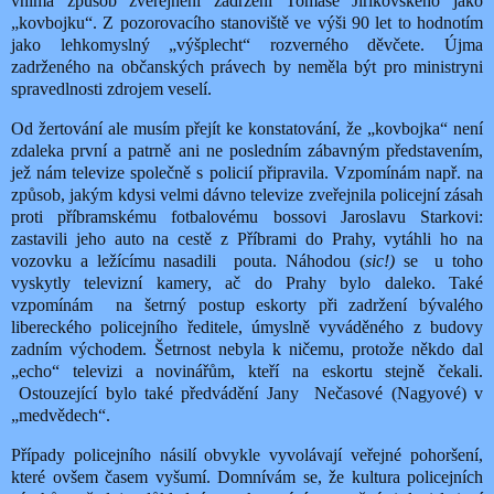
vnímá způsob zveřejnění zadržení Tomáše Jiřikovského jako
„kovbojku“. Z pozorovacího stanoviště ve výši 90 let to hodnotím
jako lehkomyslný „výšplecht“ rozverného děvčete. Újma
zadrženého na občanských právech by neměla být pro ministryni
spravedlnosti zdrojem veselí.
Od žertování ale musím přejít ke konstatování, že „kovbojka“ není
zdaleka první a patrně ani ne posledním zábavným představením,
jež nám televize společně s policií připravila. Vzpomínám např. na
způsob, jakým kdysi velmi dávno televize zveřejnila policejní zásah
proti příbramskému fotbalovému bossovi Jaroslavu Starkovi:
zastavili jeho auto na cestě z Příbrami do Prahy, vytáhli ho na
vozovku a ležícímu nasadili
pouta. Náhodou (
sic!)
se
u toho
vyskytly televizní kamery, ač do Prahy bylo daleko. Také
vzpomínám
na šetrný postup eskorty při zadržení bývalého
libereckého policejního ředitele, úmyslně vyváděného z budovy
zadním východem. Šetrnost nebyla k ničemu, protože někdo dal
„echo“ televizi a novinářům, kteří na eskortu stejně čekali.
Ostouzející bylo také předvádění Jany
Nečasové (Nagyové) v
„medvědech“.
Případy policejního násilí obvykle vyvolávají veřejné pohoršení,
které ovšem časem vyšumí. Domnívám se, že kultura policejních