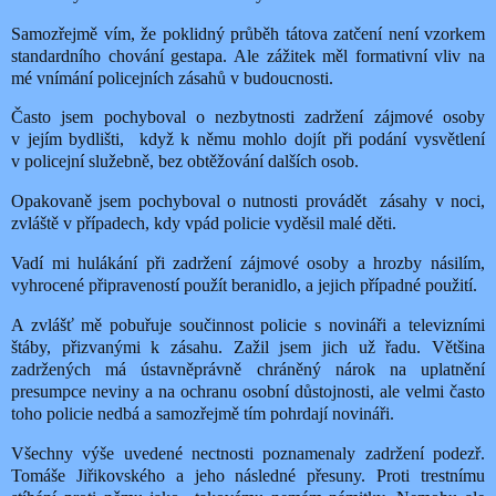
Samozřejmě vím, že poklidný průběh tátova zatčení není vzorkem
standardního chování gestapa. Ale zážitek měl formativní vliv na
mé vnímání policejních zásahů v budoucnosti.
Často jsem pochyboval o nezbytnosti zadržení zájmové osoby
v jejím bydlišti,
když k němu mohlo dojít při podání vysvětlení
v policejní služebně, bez obtěžování dalších osob.
Opakovaně jsem pochyboval o nutnosti provádět
zásahy v noci,
zvláště v případech, kdy vpád policie vyděsil malé děti.
Vadí mi hulákání při zadržení zájmové osoby a hrozby násilím,
vyhrocené připraveností použít beranidlo, a jejich případné použití.
A zvlášť mě pobuřuje součinnost policie s novináři a televizními
štáby, přizvanými k zásahu. Zažil jsem jich už řadu
.
Většina
zadržených má ústavněprávně chráněný nárok na uplatnění
presumpce neviny a na ochranu osobní důstojnosti, ale velmi často
toho policie nedbá a samozřejmě tím pohrdají novináři.
Všechny výše uvedené nectnosti poznamenaly zadržení podezř.
Tomáše Jiřikovského a jeho následné přesuny. Proti trestnímu