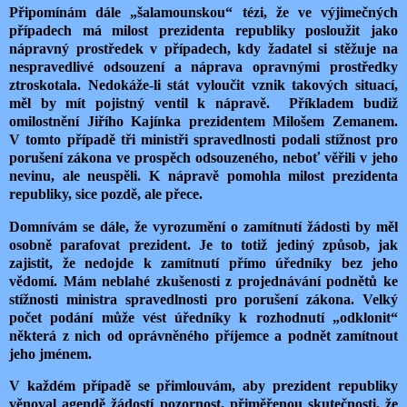
Připomínám dále „šalamounskou“ tézi, že ve výjimečných
případech má milost prezidenta republiky posloužit jako
nápravný prostředek v případech, kdy žadatel si stěžuje na
nespravedlivé odsouzení a náprava opravnými prostředky
ztroskotala. Nedokáže-li stát vyloučit vznik takových situací,
měl by mít pojistný ventil k nápravě.
Příkladem budiž
omilostnění Jiřího Kajínka prezidentem Milošem Zemanem.
V tomto případě tři ministři spravedlnosti podali stížnost pro
porušení zákona ve prospěch odsouzeného, neboť věřili v jeho
nevinu, ale neuspěli. K nápravě pomohla milost prezidenta
republiky, sice pozdě, ale přece.
Domnívám se dále, že vyrozumění o zamítnutí žádosti by měl
osobně parafovat prezident. Je to totiž jediný způsob, jak
zajistit, že nedojde k zamítnutí přímo úředníky bez jeho
vědomí. Mám neblahé zkušenosti z projednávání podnětů ke
stížnosti ministra spravedlnosti pro porušení zákona. Velký
počet podání může vést úředníky k rozhodnutí „odklonit“
některá z nich od oprávněného příjemce a podnět zamítnout
jeho jménem.
V každém případě se přimlouvám, aby prezident republiky
věnoval agendě žádostí pozornost, přiměřenou skutečnosti, že