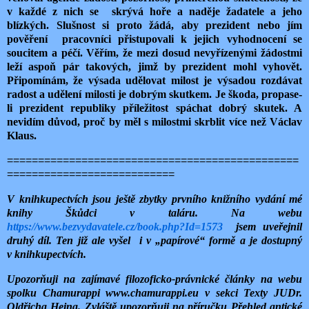
v každé z nich se
skrývá hoře a naděje žadatele a jeho
blízkých. Slušnost si proto žádá, aby prezident nebo jím
pověření
pracovníci přistupovali k jejich vyhodnocení se
soucitem a péčí. Věřím, že mezi dosud nevyřízenými žádostmi
leží aspoň pár takových, jimž by prezident mohl vyhovět.
Připomínám, že výsada udělovat milost je výsadou rozdávat
radost a udělení milosti je dobrým skutkem. Je škoda, propase-
li prezident republiky příležitost spáchat dobrý skutek. A
nevidím důvod, proč by měl s milostmi skrblit více než Václav
Klaus.
===============================================
===========================
V knihkupectvích jsou ještě zbytky prvního knižního vydání mé
knihy Škůdci v taláru. Na webu
https://www.bezvydavatele.cz/book.php?Id=1573
jsem uveřejnil
druhý díl. Ten již ale vyšel
i v „papírové“ formě a je dostupný
v knihkupectvích.
Upozorňuji na zajímavé filozoficko-právnické články na webu
spolku Chamurappi www.chamurappi.eu v sekci Texty JUDr.
Oldřicha Heina. Zvláště upozorňuji na příručku Přehled antické