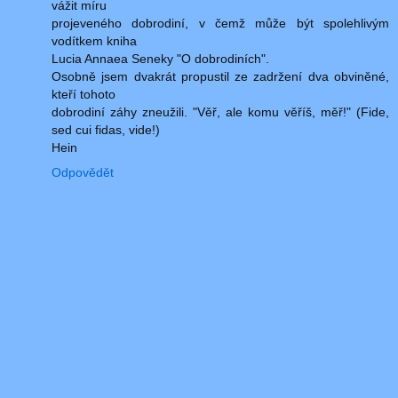
vážit míru
projeveného dobrodiní, v čemž může být spolehlivým
vodítkem kniha
Lucia Annaea Seneky "O dobrodiních".
Osobně jsem dvakrát propustil ze zadržení dva obviněné,
kteří tohoto
dobrodiní záhy zneužili. "Věř, ale komu věříš, měř!" (Fide,
sed cui fidas, vide!)
Hein
Odpovědět