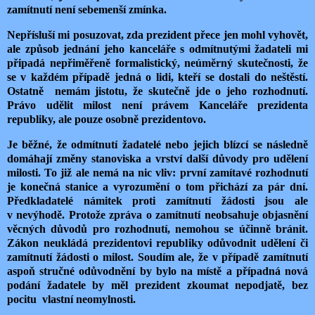
zamítnutí není sebemenší zmínka.
Nepřísluší mi posuzovat, zda prezident přece jen mohl vyhovět,
ale způsob jednání jeho kanceláře s odmítnutými žadateli mi
připadá nepřiměřeně formalistický, neúměrný skutečnosti, že
se v každém případě jedná o lidi, kteří se dostali do neštěstí.
Ostatně
nemám jistotu, že skutečně jde o jeho rozhodnutí.
Právo udělit milost není právem Kanceláře prezidenta
republiky, ale pouze osobně prezidentovo.
Je běžné, že odmítnutí žadatelé nebo jejich blízcí se následně
domáhají změny stanoviska a vrství další důvody pro udělení
milosti. To již ale nemá na nic vliv: první zamítavé rozhodnutí
je konečná stanice a vyrozumění o tom přichází za pár dní.
Předkladatelé námitek proti zamítnutí žádosti jsou ale
v nevýhodě. Protože zpráva o zamítnutí neobsahuje objasnění
věcných důvodů pro rozhodnutí, nemohou se účinně bránit.
Zákon neukládá prezidentovi republiky odůvodnit udělení či
zamítnutí žádosti o milost. Soudím ale, že v případě zamítnutí
aspoň stručné odůvodnění by bylo na místě a případná nová
podání žadatele by měl prezident zkoumat nepodjatě, bez
pocitu
vlastní neomylnosti.