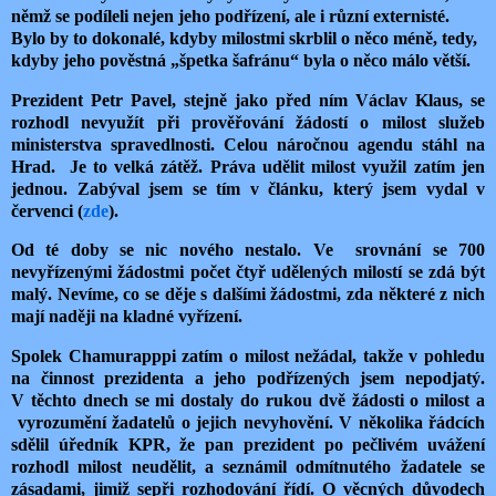
němž se podíleli nejen jeho podřízení, ale i různí externisté.
Bylo by to dokonalé, kdyby milostmi skrblil o něco méně, tedy,
kdyby jeho pověstná „špetka šafránu“ byla o něco málo větší.
Prezident Petr Pavel, stejně jako před ním Václav Klaus, se
rozhodl nevyužít při prověřování žádostí o milost služeb
ministerstva spravedlnosti. Celou náročnou agendu stáhl na
Hrad.
Je to velká zátěž. Práva udělit milost využil zatím jen
jednou. Zabýval jsem se tím v článku, který jsem vydal v
červenci (
zde
).
Od té doby se nic nového nestalo. Ve
srovnání se 700
nevyřízenými žádostmi počet čtyř udělených milostí se zdá být
malý. Nevíme, co se děje s dalšími žádostmi, zda některé z nich
mají naději na kladné vyřízení.
Spolek Chamurapppi zatím o milost nežádal, takže v pohledu
na činnost prezidenta a jeho podřízených jsem nepodjatý.
V těchto dnech se mi dostaly do rukou dvě žádosti o milost a
vyrozumění žadatelů o jejich nevyhovění. V několika řádcích
sdělil úředník KPR, že pan prezident po pečlivém uvážení
rozhodl milost neudělit, a seznámil odmítnutého žadatele se
zásadami, jimiž sepři rozhodování řídí. O věcných důvodech