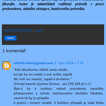
filozofie. Autor je mimořádně vzdělaný právník s praxí
prokurátora, státního zástupce, bankovního právníka.
JEMELÍK ZDENEK
v
8:27
Sdílet
1 komentář:
oldrich.hein@gmail.com
2. října 2024 v 7:20
"Kdo bloudícímu vlídně cestu ukáže,
toť jak by mu světlo o své světlo zapálil.
Nic míň mu nesvítí, zapálí-li druhému."
(římský básník Quintus Ennius - asi 239-169 př.n.l.)¨
Bylo-li by k institutu milosti prezidenta republiky
přistupováno z tohoto nadčasového etického hlediska,
nesmírně by to přispělo
k právní i mravní osvětě. V každém případě je však třeba