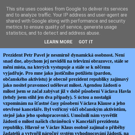
This site uses cookies from Google to deliver its services
JEMELIK ZDENĚK
and to analyze traffic. Your IP address and user-agent are
shared with Google along with performance and security
metrics to ensure quality of service, generate usage
statistics, and to detect and address abuse.
úterý 1. října 2024
O MILOSTI BEZ MILOSTI
LEARN MORE
GOT IT
Prezident Petr Pavel je nesmírně dynamická osobnost. Není
snad dne, abychom jej neviděli na televizní obrazovce, stále se
mění místa, na kterých vystupuje a stále se k něčemu
vyjadřuje. Pro mne jako justičního potížístu (pardon,
občanského aktivistu) je obecně prezident republiky zajímavý
jako nositel pravomoci udělovat milost. Agendou žádostí o
milost jsem se začal zabývat již v době působení Václava Havla
(tehdy jsem stihl jen dva případy). S úctou a nostalgií
vzpomínám na šťastné časy působení Václava Klause a jeho
otevřené kanceláře. Byl vstřícný vůči občanským aktivistům,
stejně jako jeho spolupracovníci. Umožnili nám vysvětlit
žádosti o milost našich chráněnců v Kanceláři prezidenta
republiky. Hlavně se Václav Klaus osobně zajímal o příběhy
žadatelů a vytvořil náročný systém vyhodnocování žádostí, na