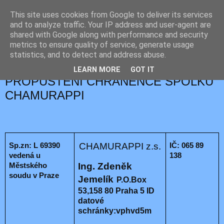
This site uses cookies from Google to deliver its services
JEMELIK ZDENĚK
and to analyze traffic. Your IP address and user-agent are
shared with Google along with performance and security
metrics to ensure quality of service, generate usage
statistics, and to detect and address abuse.
pátek 6. května 2022
ZPRÁVA O PODMÍNĚNÉM
LEARN MORE
GOT IT
PROPUŠTĚNÍ CHRÁNĚNCE SPOLKU
CHAMURAPPI
CHAMURAPPI z.s.
Sp.zn: L 69390
IČ: 065 89
vedená u
138
Ing. Zdeněk
Městského
soudu v Praze
Jemelík
P.O.Box
53,158 80 Praha 5
ID
datové
schránky:vphvd5m