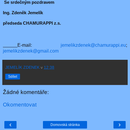
Se srdečným pozdravem
Ing. Zdeněk Jemelík
předseda CHAMURAPPI z.s.
E-mail:
jemelikzdenek@chamurappi.eu
;
jemelikzdenek@gmail.com
JEMELÍK ZDENEK
v
12:38
Sdílet
Žádné komentáře:
Okomentovat
‹
›
Domovská stránka