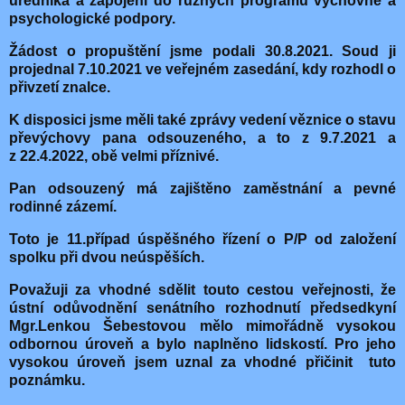
úředníka a zapojení do různých programů výchovné a
psychologické podpory.
Žádost o propuštění jsme podali 30.8.2021. Soud ji
projednal 7.10.2021 ve veřejném zasedání, kdy rozhodl o
přivzetí znalce.
K disposici jsme měli také zprávy vedení věznice o stavu
převýchovy pana odsouzeného, a to z 9.7.2021 a
z 22.4.2022, obě velmi příznivé.
Pan odsouzený má zajištěno zaměstnání a pevné
rodinné zázemí.
Toto je 11.případ úspěšného řízení o P/P od založení
spolku při dvou neúspěších.
Považuji za vhodné sdělit touto cestou veřejnosti, že
ústní odůvodnění senátního rozhodnutí předsedkyní
Mgr.Lenkou Šebestovou mělo mimořádně vysokou
odbornou úroveň a bylo naplněno lidskostí. Pro jeho
vysokou úroveň jsem uznal za vhodné přičinit
tuto
poznámku.