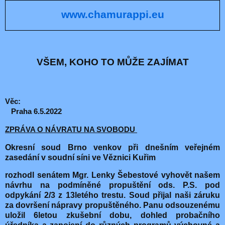
www.chamurappi.eu
VŠEM, KOHO TO MŮŽE ZAJÍMAT
Věc:
Praha 6.5.2022
ZPRÁVA O NÁVRATU NA SVOBODU
Okresní soud Brno venkov při dnešním veřejném
zasedání v soudní síni ve Věznici Kuřim
rozhodl senátem Mgr. Lenky Šebestové vyhovět našem
návrhu na podmíněné propuštění ods. P.S. pod
odpykání 2/3 z 13letého trestu. Soud přijal naši záruku
za dovršení nápravy propuštěného. Panu odsouzenému
uložil 6letou zkušební dobu, dohled probačního