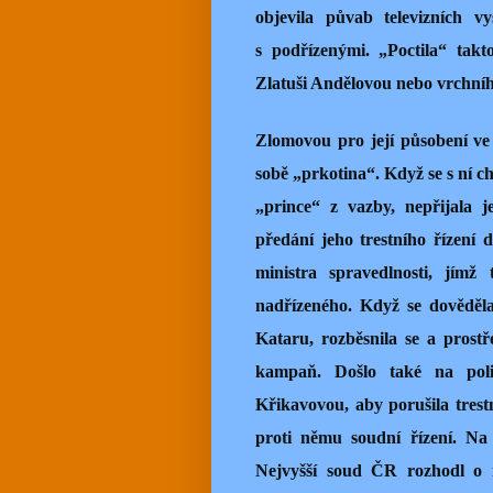
objevila půvab televizních v
s podřízenými. „Poctila“ takt
Zlatuši Andělovou nebo vrchníh
Zlomovou pro její působení ve
sobě „prkotina“. Když se s ní c
„prince“ z vazby, nepřijala 
předání jeho trestního řízení
ministra spravedlnosti, jím
nadřízeného. Když se dověděla
Kataru, rozběsnila se a prostř
kampaň. Došlo také na poli
Křikavovou, aby porušila trest
proti němu soudní řízení. Na 
Nejvyšší soud ČR rozhodl o 