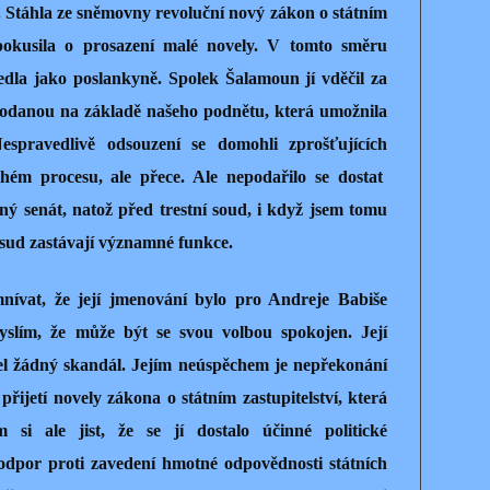
. Stáhla ze sněmovny revoluční nový zákon o státním
 pokusila o prosazení malé novely. V tomto směru
edla jako poslankyně. Spolek Šalamoun jí vděčil za
 podanou na základě našeho podnětu, která umožnila
Nespravedlivě odsouzení se domohli zprošťujících
hém procesu, ale přece. Ale nepodařilo se dostat
ný senát, natož před trestní soud, i když jsem tomu
osud zastávají významné funkce.
vat, že její jmenování bylo pro Andreje Babiše
lím, že může být se svou volbou spokojen. Její
el žádný skandál. Jejím neúspěchem je nepřekonání
přijetí novely zákona o státním zastupitelství, která
 si ale jist, že se jí dostalo účinné politické
odpor proti zavedení hmotné odpovědnosti státních