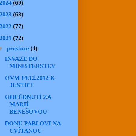
2024
(69)
2023
(68)
2022
(77)
2021
(72)
▼
prosince
(4)
INVAZE DO
MINISTERSTEV
OVM 19.12.2012 K
JUSTICI
OHLÉDNUTÍ ZA
MARIÍ
BENEŠOVOU
DONU PABLOVI NA
UVÍTANOU