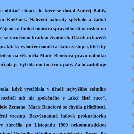
btížné situaci, do které se dostal Andrej Babiš,
an Kněžínek. Nalezení náhrady spěchalo a žádná
Zájemci o funkci ministra spravedlnosti nerostou na
ce se zaručenou krátkou životností. Okruh uchazečů
prakticky vyloučeni soudci a státní zástupci, kteří by
hledem na věk měla Marie Benešová právo nabídku
řijala ji. Vytrhla mu tím trn z paty. Za to zasluhuje
ala, když vystřídala v úřadě nejvyššího státního
 nechtěl mít nic společného s „akcí čisté ruce“,
še Zemana. Marie Benešová se chytila příležitosti.
érní vzestup. Bezvýznamná řadová prokurátorka
ry zúročila po Listopadu 1989 nekomunistickou
upkyní Vrchního státního zastupitelství v Praze. Po