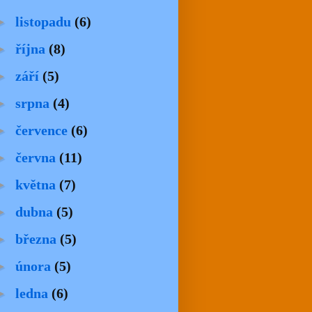
►
listopadu
(6)
►
října
(8)
►
září
(5)
►
srpna
(4)
►
července
(6)
►
června
(11)
►
května
(7)
►
dubna
(5)
►
března
(5)
►
února
(5)
►
ledna
(6)