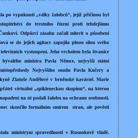
a po vypuknutí „války žalobců“, jejíž příčinou byl
tupitelství do trestního řízení proti tehdejšímu
Čunkovi. Odpůrci zásahu začali mluvit o působení
ová se do jejich agitace zapojila plnou silou svého
televizních vystoupení. Jeho vrcholem byla štvanice
 bývalého ministra Pavla Němce, nejvyšší státní
místopředsedy Nejvyššího soudu Pavla Kučery a
upkyně Zlatuše Andělové v brněnské kavárně. Marie
přátel virtuální „spikleneckou skupinu“, na kterou
e napadení na ni podali žalobu na ochranu osobnosti.
onec skončilo formálním smírem stran, ale pověsti
ala ministryní spravedlnosti v Rusnokově vládě.