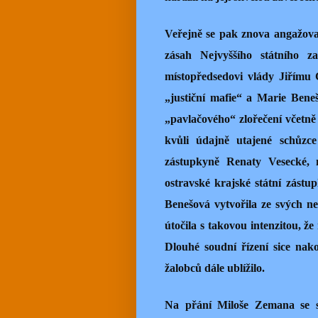
Veřejně se pak znova angažoval
zásah Nejvyššího státního zas
místopředsedovi vlády Jiřímu 
„justiční mafie“ a Marie Beneš
„pavlačového“ zlořečení včetně 
kvůli údajně utajené schůzce
zástupkyně Renaty Vesecké, 
ostravské krajské státní zást
Benešová vytvořila ze svých ne
útočila s takovou intenzitou, ž
Dlouhé soudní řízení sice nak
žalobců dále ublížilo.
Na přání Miloše Zemana se st