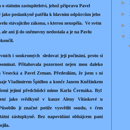
►
 státním zastupitelství, jehož přípravu Pavel
►
ě jako poslankyně patřila k hlavním odpůrcům jeho
ovelu stávajícího zákona, s kterou neuspěla. Ve svém
►
 ale ani ji do sněmovny nedostala a je na Pavlu
▼
končil.
ích i soukromých sledovat její počínání, proto si
pomínat. Přitahovala pozornost nejen mou daleko
ta Vesecká a Pavel Zeman. Předesílám, že jsem s ní
ínaje Vladimírem Špidlou a konče Janem Kněžínkem
všemi jejími předchůdci mimo Karla Čermáka. Byl
pení jako svědkyně v kauze Aleny Vitáskové u
ůsobilo jí značné potíže vysvětlit soudu, v čem
 státní zástupkyně. Bez napovídání obhájcem paní
jila.