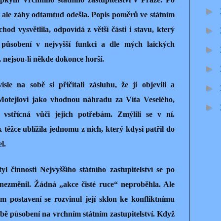
►
 ale záhy odtamtud odešla. Popis poměrů ve státním
►
chod vysvětlila, odpovídá z větší části i stavu, který
 působení v nejvyšší funkci a dle mých laických
►
 nejsou-li někde dokonce horší.
►
le na sobě si přičítali zásluhu, že ji objevili a
►
Motejlovi jako vhodnou náhradu za Víta Veselého,
►
vstřícná vůči jejich potřebám. Zmýlili se v ní.
 těžce ublížila jednomu z nich, který kdysi patřil do
l.
l činnosti Nejvyššího státního zastupitelství se po
 nezměnil. Žádná „akce čisté ruce“ neproběhla. Ale
 postavení se rozvinul její sklon ke konfliktnímu
době působení na vrchním státním zastupitelství. Když