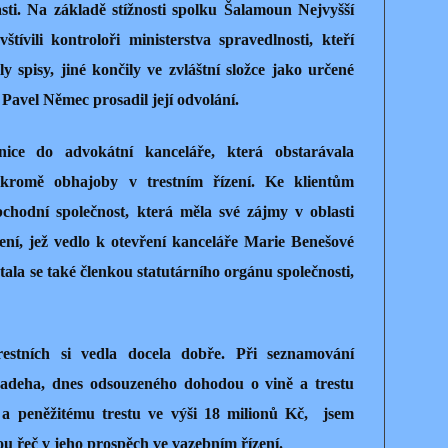
asti. Na základě stížnosti spolku Šalamoun Nejvyšší
vštívili kontroloři ministerstva spravedlnosti, kteří
ly spisy, jiné končily ve zvláštní složce jako určené
Pavel Němec prosadil její odvolání.
nice do advokátní kanceláře, která obstarávala
i kromě obhajoby v trestním řízení. Ke klientům
chodní společnost, která měla své zájmy v oblasti
žení, jež vedlo k otevření kanceláře Marie Benešové
tala se také členkou statutárního orgánu společnosti,
estních si vedla docela dobře. Při seznamování
adeha, dnes odsouzeného dohodou o vině a trestu
 a peněžitému trestu ve výši 18 milionů Kč, jsem
ou řeč v jeho prospěch ve vazebním řízení.