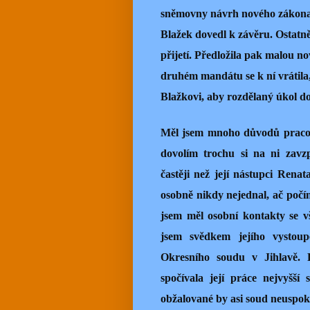
sněmovny návrh nového zákona o
Blažek dovedl k závěru. Ostatn
přijetí. Předložila pak malou n
druhém mandátu se k ní vrátila,
Blažkovi, aby rozdělaný úkol do
Měl jsem mnoho důvodů pracovn
dovolím trochu si na ni zavz
častěji než její nástupci Rena
osobně nikdy nejednal, ač poč
jsem měl osobní kontakty se 
jsem svědkem jejího vystou
Okresního soudu v Jihlavě. P
spočívala její práce nejvyšší
obžalované by asi soud neuspoko