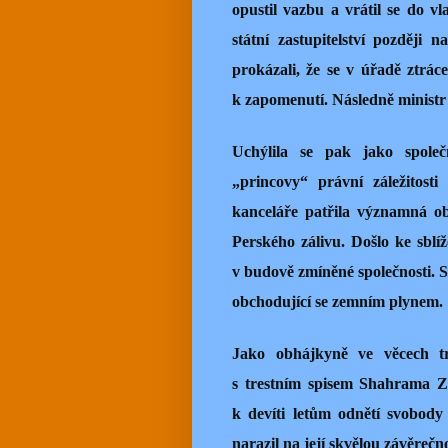
opustil vazbu a vrátil se do vl
státní zastupitelství později na
prokázali, že se v úřadě ztráce
k zapomenutí. Následně ministr 
Uchýlila se pak jako společ
„princovy“ právní záležitost
kanceláře patřila významná ob
Perského zálivu. Došlo ke sblí
v budově zmíněné společnosti. S
obchodující se zemním plynem.
Jako obhájkyně ve věcech tr
s trestním spisem Shahrama Z
k devíti letům odnětí svobody
narazil na její skvělou závěrečn