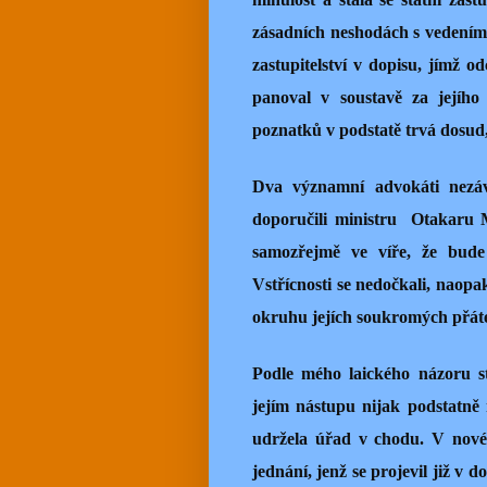
zásadních neshodách s vedením
zastupitelství v dopisu, jímž od
panoval v soustavě za jejího
poznatků v podstatě trvá dosud,
Dva významní advokáti nezávis
doporučili ministru Otakaru 
samozřejmě ve víře, že bude 
Vstřícnosti se nedočkali, naopak
okruhu jejích soukromých přáte
Podle mého laického názoru sty
jejím nástupu nijak podstatně
udržela úřad v chodu. V novém
jednání, jenž se projevil již v 