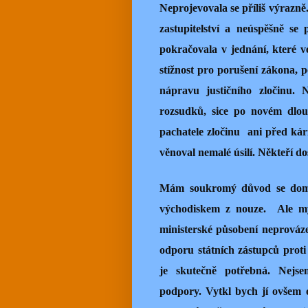
Neprojevovala se příliš výrazně
zastupitelství a neúspěšně se
pokračovala v jednání, které v
stížnost pro porušení zákona,
nápravu justičního zločinu. 
rozsudků, sice po novém dlou
pachatele zločinu ani před kár
věnoval nemalé úsilí. Někteří d
Mám soukromý důvod se domní
východiskem z nouze. Ale mys
ministerské působení neprováz
odporu státních zástupců proti 
je skutečně potřebná. Nejsem
podpory.
Vytkl bych jí ovšem 