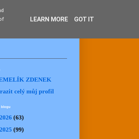
nd
LEARN MORE
GOT IT
of
ě
EMELÍK ZDENEK
razit celý můj profil
 blogu
2026
(63)
2025
(99)