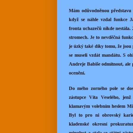
Mám odůvodněnou představu o o
když se náhle vzdal funkce J
fronta uchazečů nikde nestála. 
stromech. Je to nevděčná funk
je úzký také díky tomu, že jsou 
se museli vzdát mandátu. S o
Andreje Babiše odmítnout, ale p
ocenění.
Do mého zorného pole se dost
zástupce Víta Veselého, jenž
klamavým volebním heslem Milo
Byl to pro ni obrovský kari
kladenské okresní prokuratu
minulost a stala se státní zást