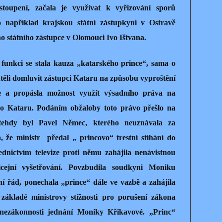
ystoupení, začala je využívat k vyřizování sporů
o například krajskou státní zástupkyni v Ostravě
o státního zástupce v Olomouci Ivo Ištvana.
 funkci se stala kauza „katarského prince“, sama o
htěli domluvit zástupci Kataru na způsobu vyproštění
je a propásla možnost využít výsadního práva na
 do Kataru. Podáním obžaloby toto právo přešlo na
ž tehdy byl Pavel Němec, kterého neuznávala za
, že ministr předal „ princovo“ trestní stíhání do
ednictvím televize proti němu zahájila nenávistnou
cejní vyšetřování. Povzbudila soudkyni Moniku
ní řád, ponechala „prince“ dále ve vazbě a zahájila
základě ministrovy stížnosti pro porušení zákona
nezákonnosti jednání Moniky Křikavové. „Princ“