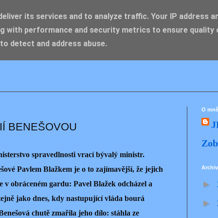
liver its services and to analyze traffic. Your IP address a
g with performance and security metrics to ensure quality 
IK ZDENĚK
 to detect and address abuse.
O mn
J
IÍ BENEŠOVOU
Zob
isterstvo spravedlnosti vrací bývalý ministr.
Archiv
ové Pavlem Blažkem je o to zajímavější, že jejich
►
íve v obráceném gardu: Pavel Blažek odcházel a
ejně jako dnes, kdy nastupující vláda bourá
►
enešová chutě zmařila jeho dílo: stáhla ze