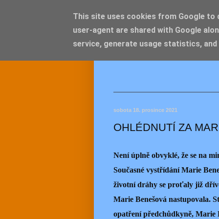
This site uses cookies from Google to de
user-agent are shared with Google alon
JEMEL
service, generate usage statistics, and
sobota 18. prosince 2021
OHLÉDNUTÍ ZA MAR
Není úplně obvyklé, že se na min
Současné vystřídání Marie Beneš
životní dráhy se proťaly již dř
Marie Benešová nastupovala. St
opatření předchůdkyně, Marie B