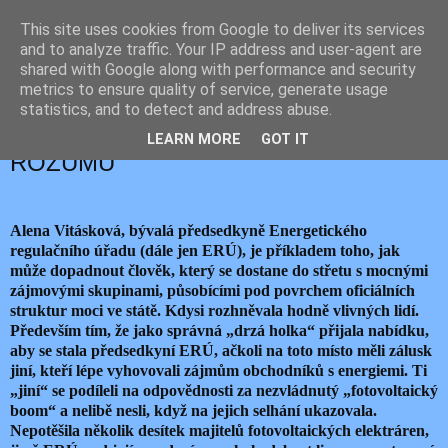
This site uses cookies from Google to deliver its services
JEMELIK ZDENĚK
and to analyze traffic. Your IP address and user-agent are
shared with Google along with performance and security
metrics to ensure quality of service, generate usage
statistics, and to detect and address abuse.
pondělí 9. března 2020
SOUD PROTI ZDRAVÉMU SELSKÉMU
LEARN MORE
GOT IT
ROZUMU
Alena Vitásková, bývalá předsedkyně Energetického
regulačního úřadu (dále jen ERÚ), je příkladem toho, jak
může dopadnout člověk, který se dostane do střetu s mocnými
zájmovými skupinami, působícími pod povrchem oficiálních
struktur moci ve státě. Kdysi rozhněvala hodně vlivných lidí.
Především tím, že jako správná „drzá holka“ přijala nabídku,
aby se stala předsedkyní ERÚ, ačkoli na toto místo měli zálusk
jiní, kteří lépe vyhovovali zájmům obchodníků s energiemi. Ti
„jiní“ se podíleli na odpovědnosti za nezvládnutý „fotovoltaický
boom“ a nelibě nesli, když na jejich selhání ukazovala.
Nepotěšila několik desítek majitelů fotovoltaických elektráren,