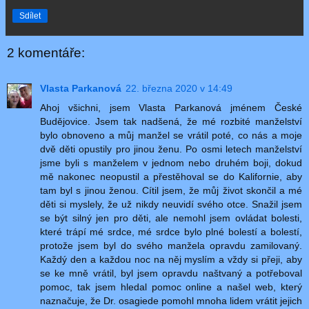
Sdílet
2 komentáře:
Vlasta Parkanová
22. března 2020 v 14:49
Ahoj všichni, jsem Vlasta Parkanová jménem České
Budějovice. Jsem tak nadšená, že mé rozbité manželství
bylo obnoveno a můj manžel se vrátil poté, co nás a moje
dvě děti opustily pro jinou ženu. Po osmi letech manželství
jsme byli s manželem v jednom nebo druhém boji, dokud
mě nakonec neopustil a přestěhoval se do Kalifornie, aby
tam byl s jinou ženou. Cítil jsem, že můj život skončil a mé
děti si myslely, že už nikdy neuvidí svého otce. Snažil jsem
se být silný jen pro děti, ale nemohl jsem ovládat bolesti,
které trápí mé srdce, mé srdce bylo plné bolestí a bolestí,
protože jsem byl do svého manžela opravdu zamilovaný.
Každý den a každou noc na něj myslím a vždy si přeji, aby
se ke mně vrátil, byl jsem opravdu naštvaný a potřeboval
pomoc, tak jsem hledal pomoc online a našel web, který
naznačuje, že Dr. osagiede pomohl mnoha lidem vrátit jejich