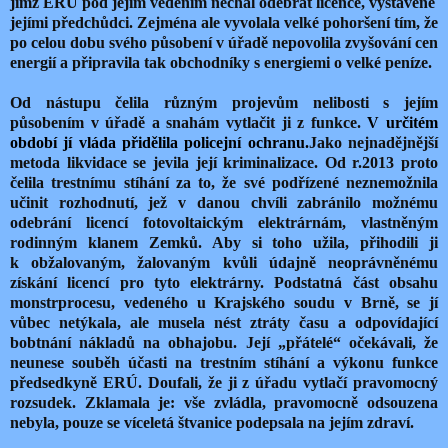
jimž ERÚ pod jejím vedením nechal odebrat licence, vystavené
jejími předchůdci. Zejména ale vyvolala velké pohoršení tím, že
po celou dobu svého působení v úřadě nepovolila zvyšování cen
energií a připravila tak obchodníky s energiemi o velké peníze.
Od nástupu čelila různým projevům nelibosti s jejím
působením v úřadě a snahám vytlačit ji z funkce.
V určitém
období jí vláda přidělila policejní ochranu.
Jako nejnadějnější
metoda likvidace se jevila její kriminalizace. Od r.2013 proto
čelila trestnímu stíhání za to, že své podřízené neznemožnila
učinit rozhodnutí, jež v danou chvíli zabránilo možnému
odebrání licencí fotovoltaickým elektrárnám, vlastněným
rodinným klanem Zemků. Aby si toho užila, přihodili ji
k obžalovaným, žalovaným kvůli údajně neoprávněnému
získání licencí pro tyto elektrárny. Podstatná část obsahu
monstrprocesu, vedeného u Krajského soudu v Brně, se jí
vůbec netýkala, ale musela nést ztráty času a odpovídající
bobtnání nákladů na obhajobu. Její „přátelé“ očekávali, že
neunese souběh účasti na trestním stíhání a výkonu funkce
předsedkyně ERÚ. Doufali, že ji z úřadu vytlačí pravomocný
rozsudek. Zklamala je: vše zvládla, pravomocně odsouzena
nebyla, pouze se víceletá štvanice podepsala na jejím zdraví.