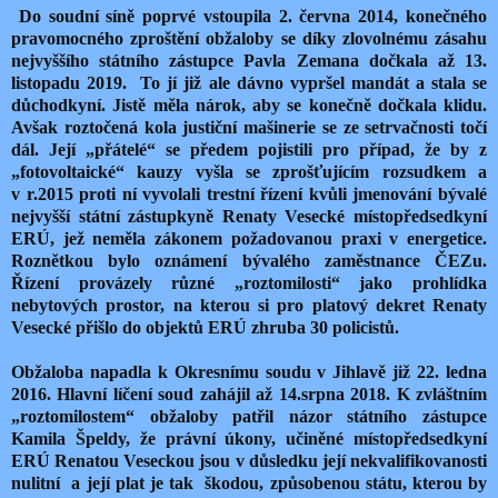
Do soudní síně poprvé vstoupila 2. června 2014, konečného
pravomocného zproštění obžaloby se díky zlovolnému zásahu
nejvyššího státního zástupce Pavla Zemana dočkala až 13.
listopadu 2019.
To jí již ale dávno vypršel mandát a stala se
důchodkyní. Jistě měla nárok, aby se konečně dočkala klidu.
Avšak roztočená kola justiční mašinerie se ze setrvačnosti točí
dál. Její „přátelé“ se předem pojistili pro případ, že by z
„fotovoltaické“ kauzy vyšla se zprošťujícím rozsudkem a
v r.2015 proti ní vyvolali trestní řízení kvůli jmenování bývalé
nejvyšší státní zástupkyně Renaty Vesecké místopředsedkyní
ERÚ, jež neměla zákonem požadovanou praxi v energetice.
Roznětkou bylo oznámení bývalého zaměstnance ČEZu.
Řízení provázely různé „roztomilosti“ jako prohlídka
nebytových prostor, na kterou si pro platový dekret Renaty
Vesecké přišlo do objektů ERÚ zhruba 30 policistů.
Obžaloba napadla k Okresnímu soudu v Jihlavě již 22. ledna
2016. Hlavní líčení soud zahájil až 14.srpna 2018. K zvláštním
„roztomilostem“ obžaloby patřil názor státního zástupce
Kamila Špeldy, že právní úkony, učiněné místopředsedkyní
ERÚ Renatou Veseckou jsou v důsledku její nekvalifikovanosti
nulitní
a její plat je tak
škodou, způsobenou státu, kterou by