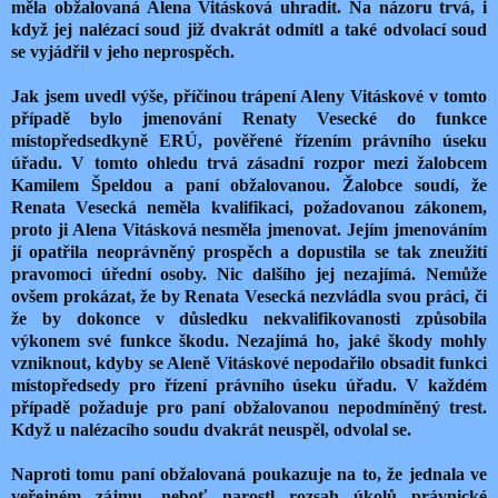
měla obžalovaná Alena Vitásková uhradit. Na názoru trvá, i
když jej nalézací soud již dvakrát odmítl a také odvolací soud
se vyjádřil v jeho neprospěch.
Jak jsem uvedl výše, příčinou trápení Aleny Vitáskové v tomto
případě bylo jmenování Renaty Vesecké do funkce
místopředsedkyně ERÚ, pověřené řízením právního úseku
úřadu. V tomto ohledu trvá zásadní rozpor mezi žalobcem
Kamilem Špeldou a paní obžalovanou. Žalobce soudí, že
Renata Vesecká neměla kvalifikaci, požadovanou zákonem,
proto ji Alena Vitásková nesměla jmenovat. Jejím jmenováním
jí opatřila neoprávněný prospěch a dopustila se tak zneužití
pravomoci úřední osoby. Nic dalšího jej nezajímá. Nemůže
ovšem prokázat, že by Renata Vesecká nezvládla svou práci, či
že by dokonce v důsledku nekvalifikovanosti způsobila
výkonem své funkce škodu. Nezajímá ho, jaké škody mohly
vzniknout, kdyby se Aleně Vitáskové nepodařilo obsadit funkci
místopředsedy pro řízení právního úseku úřadu. V každém
případě požaduje pro paní obžalovanou nepodmíněný trest.
Když u nalézacího soudu dvakrát neuspěl, odvolal se.
Naproti tomu paní obžalovaná poukazuje na to, že jednala ve
veřejném zájmu, neboť narostl rozsah úkolů právnické