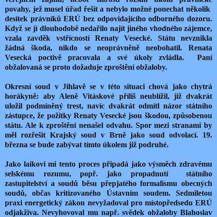
povahy, jež musel úřad řešit a nebylo možné ponechat několik
desítek právníků ERÚ bez odpovídajícího odborného dozoru.
Když se jí dlouhodobě nedařilo najít jiného vhodného zájemce,
vzala zavděk vstřícností Renaty Vesecké. Státu nevznikla
žádná škoda, nikdo se neoprávněně neobohatil. Renata
Vesecká poctivě pracovala a své úkoly zvládla.
Paní
obžalovaná se proto dožaduje zproštění obžaloby.
Okresní soud v Jihlavě se v této situaci chová jako chytrá
horákyně: aby Aleně Vitáskové příliš neublížil, již dvakrát
uložil podmíněný trest, navíc dvakrát odmítl názor státního
zástupce, že požitky Renaty Vesecké jsou škodou, způsobenou
státu. Ale k zproštění nenašel odvahu. Spor mezi stranami by
měl rozřešit Krajský soud v Brně jako soud odvolací. 19.
března se bude zabývat tímto úkolem již podruhé.
Jako laikovi mi tento proces připadá jako výsměch zdravému
selskému rozumu, popř. jako propadnutí
státního
zastupitelství a soudů běsu přepjatého formalismu obecných
soudů, občas kritizovaného Ústavním soudem. Sedmiletou
praxi energetický zákon nevyžadoval pro místopředsedu ERÚ
odjakživa. Nevyhovoval mu např. svědek obžaloby Blahoslav