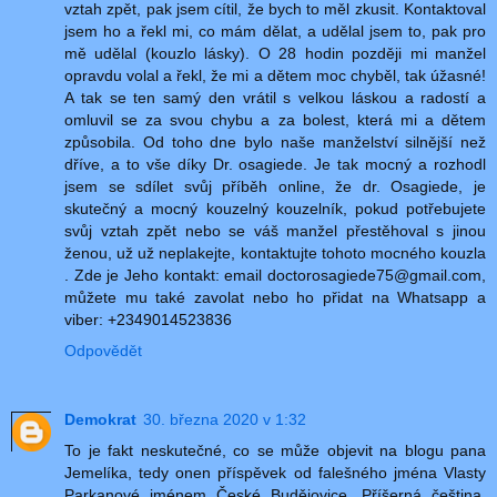
vztah zpět, pak jsem cítil, že bych to měl zkusit. Kontaktoval
jsem ho a řekl mi, co mám dělat, a udělal jsem to, pak pro
mě udělal (kouzlo lásky). O 28 hodin později mi manžel
opravdu volal a řekl, že mi a dětem moc chyběl, tak úžasné!
A tak se ten samý den vrátil s velkou láskou a radostí a
omluvil se za svou chybu a za bolest, která mi a dětem
způsobila. Od toho dne bylo naše manželství silnější než
dříve, a to vše díky Dr. osagiede. Je tak mocný a rozhodl
jsem se sdílet svůj příběh online, že dr. Osagiede, je
skutečný a mocný kouzelný kouzelník, pokud potřebujete
svůj vztah zpět nebo se váš manžel přestěhoval s jinou
ženou, už už neplakejte, kontaktujte tohoto mocného kouzla
. Zde je Jeho kontakt: email doctorosagiede75@gmail.com,
můžete mu také zavolat nebo ho přidat na Whatsapp a
viber: +2349014523836
Odpovědět
Demokrat
30. března 2020 v 1:32
To je fakt neskutečné, co se může objevit na blogu pana
Jemelíka, tedy onen příspěvek od falešného jména Vlasty
Parkanové jménem České Budějovice. Příšerná čeština,