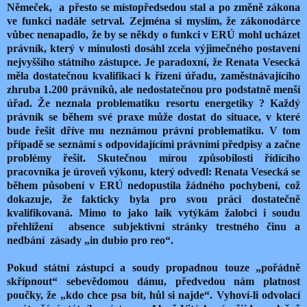
Němeček,
a přesto se místopředsedou stal a po změně zákona
ve funkci nadále setrval. Zejména si myslím, že zákonodárce
vůbec nenapadlo, že by se někdy o funkci v ERÚ mohl ucházet
právník, který v minulosti dosáhl zcela výjimečného postavení
nejvyššího státního zástupce. Je paradoxní, že Renata Vesecká
měla dostatečnou kvalifikaci k řízení úřadu, zaměstnávajícího
zhruba 1.200 právníků, ale nedostatečnou pro podstatně menší
úřad. Že neznala problematiku resortu energetiky ? Každý
právník se během své praxe může dostat do situace, v které
bude řešit dříve mu neznámou právní problematiku. V tom
případě se seznámí s odpovídajícími právními předpisy a začne
problémy řešit. Skutečnou mírou způsobilosti řídícího
pracovníka je úroveň výkonu, který odvedl: Renata Vesecká se
během působení v ERÚ nedopustila žádného pochybení, což
dokazuje, že fakticky byla pro svou práci dostatečně
kvalifikovaná. Mimo to jako laik vytýkám žalobci i soudu
přehlížení
absence subjektivní stránky trestného činu a
nedbání zásady „in dubio pro reo“.
Pokud státní zástupci a soudy propadnou touze „pořádně
skřípnout“ sebevědomou dámu, předvedou nám platnost
poučky, že „kdo chce psa bít, hůl si najde“. Vyhoví-li odvolací