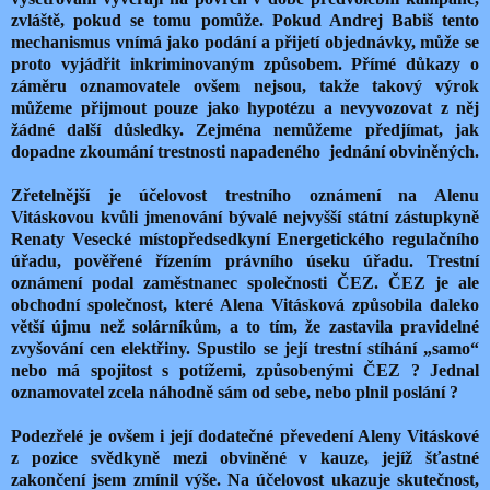
zvláště, pokud se tomu pomůže. Pokud Andrej Babiš tento
mechanismus vnímá jako podání a přijetí objednávky, může se
proto vyjádřit inkriminovaným způsobem. Přímé důkazy o
záměru oznamovatele ovšem nejsou, takže takový výrok
můžeme přijmout pouze jako hypotézu a nevyvozovat z něj
žádné další důsledky. Zejména nemůžeme předjímat, jak
dopadne zkoumání trestnosti napadeného jednání obviněných.
Zřetelnější je účelovost trestního oznámení na Alenu
Vitáskovou kvůli jmenování bývalé nejvyšší státní zástupkyně
Renaty Vesecké místopředsedkyní Energetického regulačního
úřadu, pověřené řízením právního úseku úřadu. Trestní
oznámení podal zaměstnanec společnosti ČEZ. ČEZ je ale
obchodní společnost, které Alena Vitásková způsobila daleko
větší újmu než solárníkům, a to tím, že zastavila pravidelné
zvyšování cen elektřiny. Spustilo se její trestní stíhání „samo“
nebo má spojitost s potížemi, způsobenými ČEZ ? Jednal
oznamovatel zcela náhodně sám od sebe, nebo plnil poslání ?
Podezřelé je ovšem i její dodatečné převedení Aleny Vitáskové
z pozice svědkyně mezi obviněné v kauze, jejíž šťastné
zakončení jsem zmínil výše. Na účelovost ukazuje skutečnost,