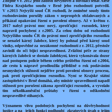
Znojmě v r. 2012 jeho žádosti nevyhověl a odvolací senát Aleše
Flídra Krajského soudu v Brně jeho rozhodnutí potvrdil.
V r.2013 Nejvyšší soud ČR rozhodl, že zmíněné soudy tímto
rozhodováním porušily zákon v neprospěch obžalovaných a
přikázal opakování řízení o povolení obnovy. Až v květnu r.
2017 nabyl právní moc nový, zprošťující rozsudek, který
napravil pochybení z r.2005. Za celou dobu od rozhodnutí
Nejvyššího soudu ČR do právní moci zprošťujícího rozsudku
se nenašel kárný žalobce, který by pohnal před kárný soud
viníky, odpovědné za nezákonné rozhodnutí z r. 2012, přestože
zavinili do očí bijící nespravedlnost. Zvláštní péče ze strany
kárných žalobců se dostalo žalobkyni, která vykonávala dozor
nad postupem policie během celého průběhu řízení od r.2004,
ale cestu k nápravě prodloužila přibližně o rok podáváním
nesmyslných stížností nejdříve proti povolení obnovy procesu,
pak proti zprošťujícímu rozsudku. Nyní se Krajské státní
zastupitelství v Brně domáhá, aby ministr spravedlnosti napadl
stížností pro porušení zákona zprošťující rozsudek, a vyvolalo
tím několikaměsíční průtahy v řízení o odškodnění
nespravedlivě stíhaných.
Významem vlivu podobných pochybení na důvěryhodnost
justice a na jejich funkci podhoubí zkratových úvah o jejím