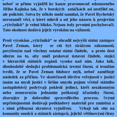
neboť se přímo vyjádřil ke kauze pravomocně odsouzeného
Jiřího Kajínka tak, že v borských zatáčkách asi nestřílel on,
ale policisté. Sotva by někdo mohl namítat, že Pavel Rychetský
nerozuměl věci, o které mluvil a od jeho názoru k projevům
„výtržníků“ je velmi blízko. Nejsou tedy prvními pochybovači.
Tato okolnost dodává jejich výrokům na vážnosti.
Proti výrokům „výtržníků“ se ohradil nejvyšší státní zástupce
Pavel Zeman, který se cítí být strážcem zákonnosti,
povýšeným nad všechny ostatní státní činitele, a proto dost
silným na to, aby směl peskovat ústavní činitele, stojící
v hierarchii státních orgánů vysoko nad ním. Jako laik,
dlouhodobě sledující problematická trestní řízení, si troufám
tvrdit, že se Pavel Zeman hluboce mýlí, neboť zaměňuje
následek za příčinu. Ve skutečnosti důvěru veřejnosti v justici
(mám na mysli justici v širším smyslu pojmu včetně státního
zastupitelství) podrývají pokleslí jedinci, kteří nezákonným
nebo nemravným jednáním poškozují účastníky řízení,
zbavujíce je dobrodiní spravedlivého procesu. Svými
nepřístojnostmi dodávají podkladový materiál pro zmíněná a
s nimi příbuzná zkratová vyjádření. Vrhají tak stín na
komunity soudců a státních zástupců, jejichž většinovými členy