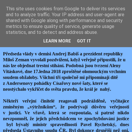
This site uses cookies from Google to deliver its services
JEMELIK ZDENĚK
and to analyze traffic. Your IP address and user-agent are
shared with Google along with performance and security
metrics to ensure quality of service, generate usage
statistics, and to detect and address abuse.
čtvrtek 1. února 2018
KRÁL JUSTICE JE NAHÝ !
LEARN MORE
GOT IT
Předseda vlády v demisi Andrej Babiš a prezident republiky
Miloš Zeman vyvolali pozdvižení, když veřejně připustili, že u
nás lze objednat trestní stíhání. Podobná jsou tvrzení Aleny
Vitáskové, dne 17.ledna 2018 zproštěné olomouckým vrchním
soudem obžaloby. Všichni tři společně mi připomínají dítě
z Andersenovy pohádky Císařovy nové šaty, které se
neostýchalo vykřičet do světa pravdu, že král je nahý.
Někteří veřejní činitelé reagovali podrážděně, vyčítajíce
zmíněným „výtržníkům“, že podrývají důvěru veřejnosti
v justici. Ve vřavě, která se rozpoutala, si patrně nikdo
nevzpomněl, že jejich předchůdcem ve zpochybňování justice
byl bývalý ministr spravedlnosti Pavel Rychetský, dnes
předseda Ústavního soudu ČR. Byl dokonce drsnější než oni,