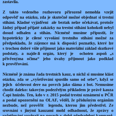
zastavila.
Z takto vedeného rozhovoru přirozeně nemohla vzejít
odpověď na otázku, zda je skutečně možné objednat si trestní
stíhání. Kladné vyjádření ale beztak nelze očekávat, protože
žádný případ přijaté zakázky na trestní stíhání kohokoli nebyl
dosud odhalen a stíhán. Nicméně musíme připustit, že
hypoteticky je cílené vyvolání trestního stíhání možné za
předpokladu, že zájemce má k disposici poznatky, které lze
s trochou dobré vůle přijmout jako materiální základ skutkové
podstaty, a najde-li orgán, který je ochoten aspoň „s
přivřenýma očima“ jeho úvahy přijmout jako podklad
k prověřování.
Nicméně je známa řada trestních kauz, u nichž si musíme klást
otázku, zda se „vyšetřování spustilo samo od sebe“, když se
jejich účelovost dere na povrch jako sláma z bot. Nemusíme
chodit daleko: takovým podezřelým příkladem je právě kauza
Čapí hnízdo. Ten, kdo v r. 2015 podal trestní oznámení u PČR
a poslal upozornění na OLAF, věděl, že příslušným orgánům
nezbude, než prověřit legendu, kterou jim předestřel. Ze
srovnání s jinými kauzami mohl odhadnout, že zprávy o
vyšetřování vyvěrají na povrch v době předvolební kampaně,