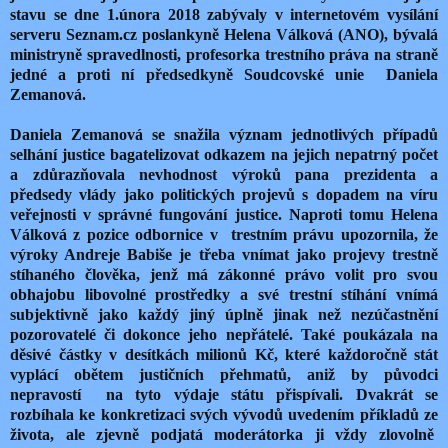
stavu se dne 1.února 2018 zabývaly v internetovém vysílání
serveru Seznam.cz poslankyně Helena Válková (ANO), bývalá
ministryně spravedlnosti, profesorka trestního práva na straně
jedné a proti ní předsedkyně Soudcovské unie Daniela
Zemanová.
Daniela Zemanová se snažila význam jednotlivých případů
selhání justice bagatelizovat odkazem na jejich nepatrný počet
a zdůrazňovala nevhodnost výroků pana prezidenta a
předsedy vlády jako politických projevů s dopadem na víru
veřejnosti v správné fungování justice. Naproti tomu Helena
Válková z pozice odbornice v trestním právu upozornila, že
výroky Andreje Babiše je třeba vnímat jako projevy trestně
stíhaného člověka, jenž má zákonné právo volit pro svou
obhajobu libovolné prostředky a své trestní stíhání vnímá
subjektivně jako každý jiný úplně jinak než nezúčastnění
pozorovatelé či dokonce jeho nepřátelé. Také poukázala na
děsivé částky v desítkách milionů Kč, které každoročně stát
vyplácí obětem justičních přehmatů, aniž by původci
nepravostí na tyto výdaje státu přispívali. Dvakrát se
rozbíhala ke konkretizaci svých vývodů uvedením příkladů ze
života, ale zjevně podjatá moderátorka ji vždy zlovolně