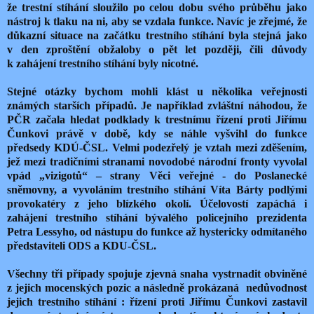
že trestní stíhání sloužilo po celou dobu svého průběhu jako
nástroj k tlaku na ni, aby se vzdala funkce. Navíc je zřejmé, že
důkazní situace na začátku trestního stíhání byla stejná jako
v den zproštění obžaloby o pět let později, čili důvody
k zahájení trestního stíhání byly nicotné.
Stejné otázky bychom mohli klást u několika veřejnosti
známých starších případů. Je například zvláštní náhodou, že
PČR začala hledat podklady k trestnímu řízení proti Jiřímu
Čunkovi právě v době, kdy se náhle vyšvihl do funkce
předsedy KDÚ-ČSL. Velmi podezřelý je vztah mezi zděšením,
jež mezi tradičními stranami novodobé národní fronty vyvolal
vpád „vizigotů“ – strany Věci veřejné - do Poslanecké
sněmovny, a vyvoláním trestního stíhání Víta Bárty podlými
provokatéry z jeho blízkého okolí. Účelovostí zapáchá i
zahájení trestního stíhání bývalého policejního prezidenta
Petra Lessyho, od nástupu do funkce až hystericky odmítaného
představiteli ODS a KDU-ČSL.
Všechny tři případy spojuje zjevná snaha vystrnadit obviněné
z jejich mocenských pozic a následně prokázaná nedůvodnost
jejich trestního stíhání : řízení proti Jiřímu Čunkovi zastavil