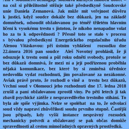
na což si příležitostně stěžuje také předsedkyně Soudcovské
unie Daniela Zemanová. Jak může mít veřejnost důvěru
k justici, když soudce dokáže bez důkazů, jen na základě
domněnek, odsoudit obžalovanou po téměř tříletém hlavním
líčení k vysokému trestu s jistotou, že nikoho nenapadne volat
ho za to k odpovědnosti ? Přesně toto se stalo v procesu
s bývalou předsedkyní Energetického regulačního úřadu
Alenou Vitáskovou: při ústním vyhlášení rozsudku dne
22.února 2016 pan soudce Aleš Novotný prohlásil, že ji
odsuzuje k trestu osmi a půl roku odnětí svobody, protože se
bez důkazů domnívá, že mezi ní a její podřízenou proběhla
nějaká komunikace, bez které by si zmíněná úřednice
nedovolila vydat rozhodnutí, jím považované za nezákonné.
Avšak právě proto, že rozhodl o vině a trestu bez důkazů,
Vrchní soud v Olomouci jeho rozhodnutí dne 17. ledna 2018
zrušil a paní obžalovanou zprostil viny. Po pěti letech ji tak
zbavil psychické zátěže z nespravedlivého trestního stíhání. To
byla ale spíše výjimka. Nelze se spoléhat na to, že odvolací
soud vždy napraví zhůvěřilosti soudu prvního stupně. Častější
jsou případy, kdy vyšší instance nesprávný rozsudek
mechanicky potvrdí a obžalovaný se pak občas domůže
spravedlnosti až cestou mimořádných opravných prostředků.