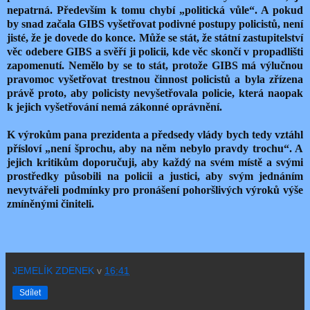
nepatrná. Především k tomu chybí „politická vůle“. A pokud
by snad začala GIBS vyšetřovat podivné postupy policistů, není
jisté, že je dovede do konce. Může se stát, že státní zastupitelství
věc odebere GIBS a svěří ji policii, kde věc skončí v propadlišti
zapomenutí. Nemělo by se to stát, protože GIBS má výlučnou
pravomoc vyšetřovat trestnou činnost policistů a byla zřízena
právě proto, aby policisty nevyšetřovala policie, která naopak
k jejich vyšetřování nemá zákonné oprávnění.
K výrokům pana prezidenta a předsedy vlády bych tedy vztáhl
přísloví „není šprochu, aby na něm nebylo pravdy trochu“. A
jejich kritikům doporučuji, aby každý na svém místě a svými
prostředky působili na policii a justici, aby svým jednáním
nevytvářeli podmínky pro pronášení pohoršlivých výroků výše
zmíněnými činiteli.
JEMELÍK ZDENEK
v
16:41
Sdílet