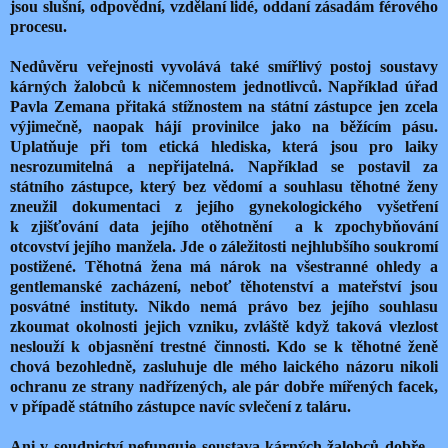
jsou slušní, odpovědní, vzdělaní lidé, oddaní zásadám férového
procesu.
Nedůvěru veřejnosti vyvolává také smířlivý postoj soustavy
kárných žalobců k ničemnostem jednotlivců. Například úřad
Pavla Zemana přitaká stížnostem na státní zástupce jen zcela
výjimečně, naopak hájí provinilce jako na běžícím pásu.
Uplatňuje při tom etická hlediska, která jsou pro laiky
nesrozumitelná a nepřijatelná. Například se postavil za
státního zástupce, který bez vědomí a souhlasu těhotné ženy
zneužil dokumentaci z jejího gynekologického vyšetření
k zjišťování data jejího otěhotnění a k zpochybňování
otcovství jejího manžela. Jde o záležitosti nejhlubšího soukromí
postižené. Těhotná žena má nárok na všestranné ohledy a
gentlemanské zacházení, neboť těhotenství a mateřství jsou
posvátné instituty. Nikdo nemá právo bez jejího souhlasu
zkoumat okolnosti jejich vzniku, zvláště když taková vlezlost
neslouží k objasnění trestné činnosti. Kdo se k těhotné ženě
chová bezohledně, zasluhuje dle mého laického názoru nikoli
ochranu ze strany nadřízených, ale pár dobře mířených facek,
v případě státního zástupce navíc svlečení z taláru.
Ani v soudnictví nefunguje soustava kárných žalobců dobře –