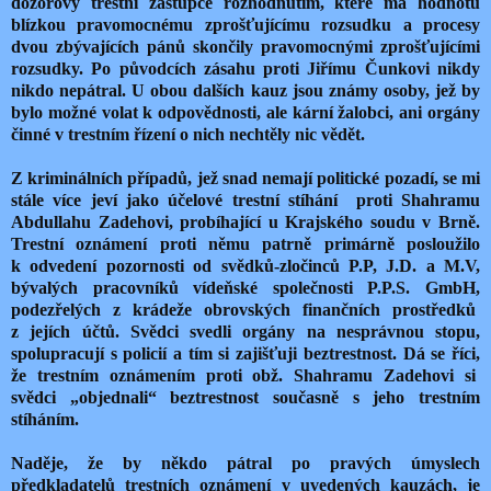
dozorový trestní zástupce rozhodnutím, které má hodnotu
blízkou pravomocnému zprošťujícímu rozsudku a procesy
dvou zbývajících pánů skončily pravomocnými zprošťujícími
rozsudky. Po původcích zásahu proti Jiřímu Čunkovi nikdy
nikdo nepátral. U obou dalších kauz jsou známy osoby, jež by
bylo možné volat k odpovědnosti, ale kární žalobci, ani orgány
činné v trestním řízení o nich nechtěly nic vědět.
Z kriminálních případů, jež snad nemají politické pozadí, se mi
stále více jeví jako účelové trestní stíhání proti Shahramu
Abdullahu Zadehovi, probíhající u Krajského soudu v Brně.
Trestní oznámení proti němu patrně primárně posloužilo
k odvedení pozornosti od svědků-zločinců P.P, J.D. a M.V,
bývalých pracovníků vídeňské společnosti P.P.S. GmbH,
podezřelých z krádeže obrovských finančních prostředků
z jejích účtů. Svědci svedli orgány na nesprávnou stopu,
spolupracují s policií a tím si zajišťuji beztrestnost. Dá se říci,
že trestním oznámením proti obž. Shahramu Zadehovi si
svědci „objednali“ beztrestnost současně s jeho trestním
stíháním.
Naděje, že by někdo pátral po pravých úmyslech
předkladatelů trestních oznámení v uvedených kauzách, je