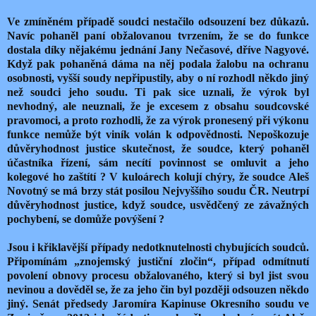
Ve zmíněném případě soudci nestačilo odsouzení bez důkazů.
Navíc pohaněl paní obžalovanou tvrzením, že se do funkce
dostala díky nějakému jednání Jany Nečasové, dříve Nagyové.
Když pak pohaněná dáma na něj podala žalobu na ochranu
osobnosti, vyšší soudy nepřipustily, aby o ní rozhodl někdo jiný
než soudci jeho soudu. Ti pak sice uznali, že výrok byl
nevhodný, ale neuznali, že je excesem z obsahu soudcovské
pravomoci, a proto rozhodli, že za výrok pronesený při výkonu
funkce nemůže být viník volán k odpovědnosti. Nepoškozuje
důvěryhodnost justice skutečnost, že soudce, který pohaněl
účastníka řízení, sám necítí povinnost se omluvit a jeho
kolegové ho zaštítí ? V kuloárech kolují chýry, že soudce Aleš
Novotný se má brzy stát posilou Nejvyššího soudu ČR. Neutrpí
důvěryhodnost justice, když soudce, usvědčený ze závažných
pochybení, se domůže povýšení ?
Jsou i křiklavější případy nedotknutelnosti chybujících soudců.
Připomínám „znojemský justiční zločin“, případ odmítnutí
povolení obnovy procesu obžalovaného, který si byl jist svou
nevinou a dověděl se, že za jeho čin byl později odsouzen někdo
jiný. Senát předsedy Jaromíra Kapinuse Okresního soudu ve