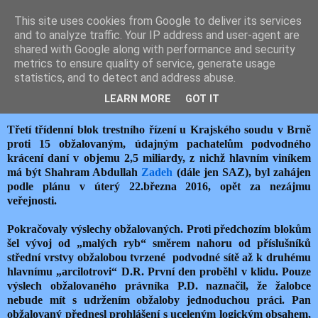
This site uses cookies from Google to deliver its services
JEMELIK ZDENĚK
and to analyze traffic. Your IP address and user-agent are
shared with Google along with performance and security
metrics to ensure quality of service, generate usage
statistics, and to detect and address abuse.
středa 23. března 2016
KAUZA ZADEH III.
LEARN MORE
GOT IT
Třetí třídenní blok trestního řízení u Krajského soudu v Brně
proti 15 obžalovaným, údajným pachatelům podvodného
krácení daní v objemu 2,5 miliardy, z nichž hlavním viníkem
má být Shahram Abdullah
Zadeh
(dále jen SAZ), byl zahájen
podle plánu v úterý 22.března 2016, opět za nezájmu
veřejnosti.
Pokračovaly výslechy obžalovaných. Proti předchozím blokům
šel vývoj od „malých ryb“ směrem nahoru od příslušníků
střední vrstvy obžalobou tvrzené podvodné sítě až k druhému
hlavnímu „arcilotrovi“ D.R. První den proběhl v klidu. Pouze
výslech obžalovaného právníka P.D. naznačil, že žalobce
nebude mít s udržením obžaloby jednoduchou práci. Pan
obžalovaný přednesl prohlášení s uceleným logickým obsahem,