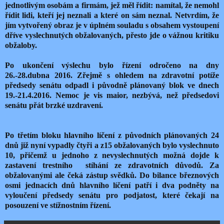
jednotlivým osobám a firmám, jež měl řídit: namítal, že nemohl
řídit lidi, kteří jej neznali a které on sám neznal. Netvrdím, že
jím vytvořený obraz je v úplném souladu s obsahem vystoupení
dříve vyslechnutých obžalovaných, přesto jde o vážnou kritiku
obžaloby.
Po ukončení výslechu bylo řízení odročeno na dny
26.-28.dubna 2016. Zřejmě s ohledem na zdravotní potíže
předsedy senátu odpadl i původně plánovaný blok ve dnech
19.-21.4.2016. Nemoc je vis maior, nezbývá, než předsedovi
senátu přát brzké uzdravení.
Po třetím bloku hlavního líčení z původních plánovaných 24
dnů již nyní vypadly čtyři a z15 obžalovaných bylo vyslechnuto
10, přičemž u jednoho z nevyslechnutých možná dojde k
zastavení trestního stíhání ze zdravotních důvodů. Za
obžalovanými ale čeká zástup svědků. Do bilance březnových
osmi jednacích dnů hlavního líčení patří i dva podněty na
vyloučení předsedy senátu pro podjatost, které čekají na
posouzení ve stížnostním řízení.