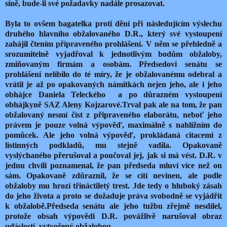
síně, bude-li své požadavky nadále prosazovat.
Byla to ovšem bagatelka proti dění při následujícím výslechu
druhého hlavního obžalovaného D.R., který své vystoupení
zahájil čtením připraveného prohlášení. V něm se přehledně a
srozumitelně vyjadřoval k jednotlivým bodům obžaloby,
zmiňovaným firmám a osobám. Předsedovi senátu se
prohlášení nelíbilo do té míry, že je obžalovanému odebral a
vrátil je až po opakovaných námitkách nejen jeho, ale i jeho
obhájce Daniela Teleckého a po důrazném vystoupení
obhájkyně SAZ Aleny Kojzarové.Trval pak ale na tom, že pan
obžalovaný nesmí číst z připraveného elaborátu, neboť jeho
právem je pouze volná výpověď, maximálně s nahlížním do
pomůcek. Ale jeho volná výpověď, prokládaná citacemi z
listinných podkladů, mu stejně vadila. Opakovaně
vyslýchaného přerušoval a poučoval jej, jak si má vést. D.R. v
jednu chvíli poznamenal, že pan předseda mluví více než on
sám. Opakovaně zdůraznil, že se cítí nevinen, ale podle
obžaloby mu hrozí třináctiletý trest. Jde tedy o hluboký zásah
do jeho života a proto se dožaduje práva svobodně se vyjádřit
k obžalobě.Předseda senátu ale jeho tužbu zřejmě nesdílel,
protože obsah výpovědi D.R. povážlivě narušoval obraz
udáslostí, vytvořený obžalobou.