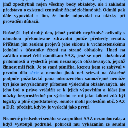
jímž zpochybnil nejen všechny body obžaloby, ale i základní
představu o existenci centrálně řízené zločinné sítě. Odmítl pak
dále vypovídat s tím, že bude odpovídat na otázky při
provádění důkazů.
Rušnější byl druhý den, jehož průběh nepříznivě ovlivnily s
námahou překonávané zdravotní potíže předsedy senátu.
Přičítám jim zesílení projevů jeho sklonu k vrchnostenskému
jednání s účastníky řízení na straně obhajoby. Hned na
začátku musel čelit námitkám SAZ, jenž se opět dožadoval
přítomnosti u výslechů jemu neznámých obžalovaných, jejichž
činnost měl řídit. Je to stará písnička, kterou jsem se zabýval v
prvním dílu
série
a nemohu jinak než setrvat na částečné
podpoře požadavků pana odsouzeného: samozřejmě nemůže
být jako nevyslechnutý přítomen výslechům obžalovaných, ale
jeho boj o právo vyjádřit se k jejich výpovědím a klást jim
otázky bezprostředně po výslechu se mi jako laikovi zdá být
logický a plně opodstatněný. Soudce mohl protestům obž. SAZ
a D.R. předejít, kdyby je vyslechl jako první.
Nicméně předsedovi senátu se zarputilost SAZ nezamlouvala, a
když vystoupil podruhé, pohrozil mu vykázáním ze soudní