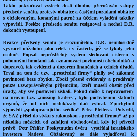
Takto pokračoval výslech dosti dlouho, přerušován vstupy
předsedy senátu, protesty obhájce a častými poradami obhájce
s obžalovaným, konanými patrně za účelem vyladění taktiky
výpovědi. Posléze předseda senátu resignoval a nechal D.R.
dokončit vystoupení.
Reakce předsedy senátu je srozumitelná. D.R. nemilosrdně
vyvracel obžalobu jako celek i v částech, jež se týkaly jeho
osobně. Popsal neprůstřelný systém sledování cisteren s
pohonnými hmotami jak oznamovací povinností obchodníků a
dopravců, tak evidencí a dozorem finančních a celních úřadů.
Trval na tom že t.zv. „prostřední firmy“ plnily své zákonné
povinnosti beze zbytku. Zboží přesně evidovaly a prodávaly
pouze t.zv.oprávněným příjemcům, kteří museli obstát před
úrady, aby své postavení získali. Pokud došlo k nepravostem
na úrovni t.zv. „missing traders“, bylo pochybením státních
orgánů, že od nich nedokázaly daň vybrat. Zpochybnil
výpovědi „spolupracujícího svědka“ Petra Pfeifera. Potvrdil,
že SAZ přišel do styku s rakouskou „prostřední firmou“ až po
několika měsících od zahájení obchodování, kdy jej přivedl
právě Petr Pfeifer. Poskytnutím úvěru vystřídal israelského
investora Nadeva. Obžalovaný se dále vyjadřoval k