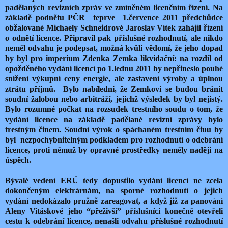
padělaných revizních zpráv ve zmíněném licenčním řízení. Na
základě podnětu PČR teprve 1.července 2011 předchůdce
obžalované Michaely Schneidrové Jaroslav Vítek zahájil řízení
o odnětí licence. Připravil pak příslušné rozhodnutí, ale nikdo
neměl odvahu je podepsat, možná kvůli vědomí, že jeho dopad
by byl pro imperium Zdenka Zemka likvidační: na rozdíl od
opožděného vydání licencí po 1.lednu 2011 by nepřineslo pouhé
snížení výkupní ceny energie, ale zastavení výroby a úplnou
ztrátu příjmů. Bylo nabíledni, že Zemkovi se budou bránit
soudní žalobou nebo arbitráží, jejichž výsledek by byl nejistý.
Bylo rozumné počkat na rozsudek trestního soudu o tom, že
vydání licence na základě padělané revizní zprávy bylo
trestným činem. Soudní výrok o spáchaném trestním čiuu by
byl nezpochybnitelným podkladem pro rozhodnutí o odebrání
licence, proti němuž by opravné prostředky neměly naději na
úspěch.
Bývalé vedení ERÚ tedy dopustilo vydání licencí ne zcela
dokončeným elektrárnám, na sporné rozhodnutí o jejich
vydání nedokázalo pružně zareagovat, a když již za panování
Aleny Vitáskové jeho “přeživší” příslušníci konečně otevřeli
cestu k odebrání licence, nenašli odvahu příslušné rozhodnutí