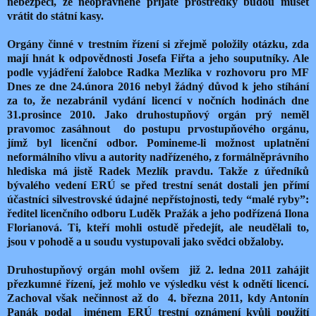
nebezpečí, že neoprávněně přijaté prostředky budou muset
vrátit do státní kasy.
Orgány činné v trestním řízení si zřejmě položily otázku, zda
mají hnát k odpovědnosti Josefa Fiřta a jeho souputníky. Ale
podle vyjádření žalobce Radka Mezlíka v rozhovoru pro MF
Dnes ze dne 24.února 2016 nebyl žádný důvod k jeho stíhání
za to, že nezabránil vydání licencí v nočních hodinách dne
31.prosince 2010. Jako druhostupňový orgán prý neměl
pravomoc zasáhnout do postupu prvostupňového orgánu,
jímž byl licenční odbor. Pomineme-li možnost uplatnění
neformálního vlivu a autority nadřízeného, z formálněprávního
hlediska má jistě Radek Mezlík pravdu. Takže z úředníků
bývalého vedení ERÚ se před trestní senát dostali jen přímí
účastníci silvestrovské údajné nepřístojnosti, tedy “malé ryby”:
ředitel licenčního odboru Luděk Pražák a jeho podřízená Ilona
Florianová. Ti, kteří mohli ostudě předejít, ale neudělali to,
jsou v pohodě a u soudu vystupovali jako svědci obžaloby.
Druhostupňový orgán mohl ovšem již 2. ledna 2011 zahájit
přezkumné řízení, jež mohlo ve výsledku vést k odnětí licencí.
Zachoval však nečinnost až do 4. března 2011, kdy Antonín
Panák podal jménem ERÚ trestní oznámení kvůli použití