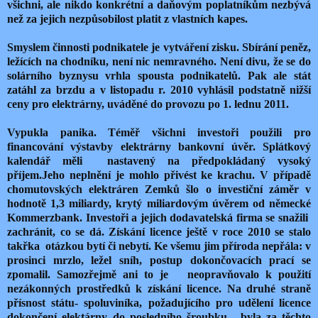
všichni, ale nikdo konkrétní a daňovým poplatníkům nezbývá
než za jejich nezpůsobilost platit z vlastních kapes.
Smyslem činnosti podnikatele je vytváření zisku. Sbírání peněz,
ležících na chodníku, není nic nemravného. Není divu, že se do
solárního byznysu vrhla spousta podnikatelů. Pak ale stát
zatáhl za brzdu a v listopadu r. 2010 vyhlásil podstatně nižší
ceny pro elektrárny, uváděné do provozu po 1. lednu 2011.
Vypukla panika. Téměř všichni investoři použili pro
financování výstavby elektrárny bankovní úvěr. Splátkový
kalendář měli nastavený na předpokládaný vysoký
příjem.Jeho neplnění je mohlo přivést ke krachu. V případě
chomutovských elektráren Zemků šlo o investiční záměr v
hodnotě 1,3 miliardy, krytý miliardovým úvěrem od německé
Kommerzbank.
Investoři a jejich dodavatelská firma se snažili
zachránit, co se dá. Získání licence ještě v roce 2010 se stalo
takřka otázkou bytí či nebytí. Ke všemu jim příroda nepřála: v
prosinci mrzlo, ležel sníh, postup dokončovacích prací se
zpomalil. Samozřejmě ani to je neopravňovalo k použití
nezákonných prostředků k získání licence. Na druhé straně
přísnost státu- spoluviníka, požadujícího pro udělení licence
dokončení elektárny do posledního šroubku, byla za těchto