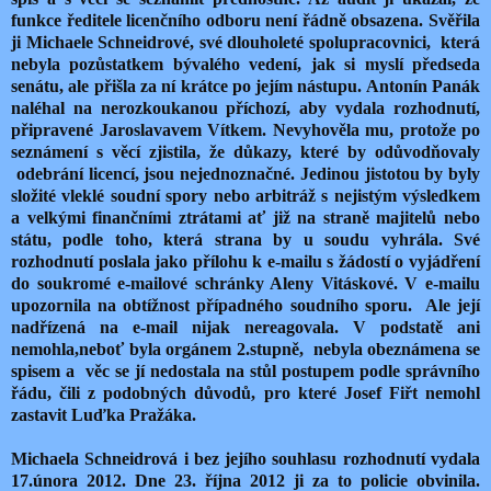
funkce ředitele licenčního odboru není řádně obsazena. Svěřila
ji Michaele Schneidrové, své dlouholeté spolupracovnici, která
nebyla pozůstatkem bývalého vedení, jak si myslí předseda
senátu, ale přišla za ní krátce po jejím nástupu. Antonín Panák
naléhal na nerozkoukanou příchozí, aby vydala rozhodnutí,
připravené Jaroslavavem Vítkem. Nevyhověla mu, protože po
seznámení s věcí zjistila, že důkazy, které by odůvodňovaly
odebrání licencí, jsou nejednoznačné. Jedinou jistotou by byly
složité vleklé soudní spory nebo arbitráž s nejistým výsledkem
a velkými finančními ztrátami ať již na straně majitelů nebo
státu, podle toho, která strana by u soudu vyhrála. Své
rozhodnutí poslala jako přílohu k e-mailu s žádostí o vyjádření
do soukromé e-mailové schránky Aleny Vitáskové. V e-mailu
upozornila na obtížnost případného soudního sporu. Ale její
nadřízená na e-mail nijak nereagovala. V podstatě ani
nemohla,neboť byla orgánem 2.stupně, nebyla obeznámena se
spisem a věc se jí nedostala na stůl postupem podle správního
řádu, čili z podobných důvodů, pro které Josef Fiřt nemohl
zastavit Luďka Pražáka.
Michaela Schneidrová i bez jejího souhlasu rozhodnutí vydala
17.února 2012. Dne 23. října 2012 ji za to policie obvinila.