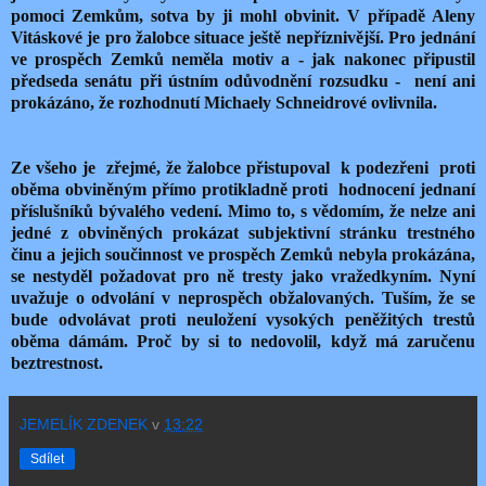
pomoci Zemkům, sotva by ji mohl obvinit. V případě Aleny
Vitáskové je pro žalobce situace ještě nepříznivější. Pro jednání
ve prospěch Zemků neměla motiv a - jak nakonec připustil
předseda senátu při ústním odůvodnění rozsudku - není ani
prokázáno, že rozhodnutí Michaely Schneidrové ovlivnila.
Ze všeho je zřejmé, že žalobce přistupoval k podezřeni proti
oběma obviněným přímo protikladně proti hodnocení jednaní
příslušníků bývalého vedení. Mimo to, s vědomím, že nelze ani
jedné z obviněných prokázat subjektivní stránku trestného
činu a jejich součinnost ve prospěch Zemků nebyla prokázána,
se nestyděl požadovat pro ně tresty jako vražedkyním. Nyní
uvažuje o odvolání v neprospěch obžalovaných. Tuším, že se
bude odvolávat proti neuložení vysokých peněžitých trestů
oběma dámám. Proč by si to nedovolil, když má zaručenu
beztrestnost.
JEMELÍK ZDENEK
v
13:22
Sdílet