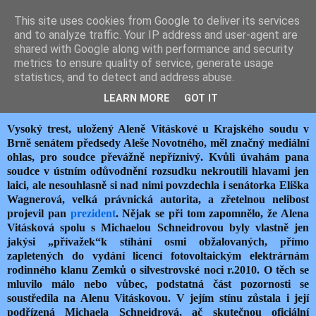
This site uses cookies from Google to deliver its services
JEMELIK ZDENĚK
and to analyze traffic. Your IP address and user-agent are
shared with Google along with performance and security
metrics to ensure quality of service, generate usage
statistics, and to detect and address abuse.
středa 9. března 2016
Z POZADÍ KAUZY ALENY VITÁSKOVÉ
LEARN MORE
GOT IT
Vysoký trest, uložený Aleně Vitáskové u Krajského soudu v
Brně senátem předsedy Aleše Novotného, měl značný mediální
ohlas, pro soudce převážně nepříznivý. Kvůli úvahám pana
soudce v ústním odůvodnění rozsudku nekroutili hlavami jen
laici, ale nesouhlasně si nad nimi povzdechla i senátorka Eliška
Wagnerová, velká právnická autorita, a zřetelnou nelibost
projevil pan
prezident
. Nějak se při tom zapomnělo, že Alena
Vitásková spolu s Michaelou Schneidrovou byly vlastně jen
jakýsi „přívažek“k stíhání osmi obžalovaných, přímo
zapletených do vydání licencí fotovoltaickým elektrárnám
rodinného klanu Zemků o silvestrovské noci r.2010. O těch se
mluvilo málo nebo vůbec, podstatná část pozornosti se
soustředila na Alenu Vitáskovou. V jejím stínu zůstala i její
podřízená Michaela Schneidrová, ač skutečnou oficiální