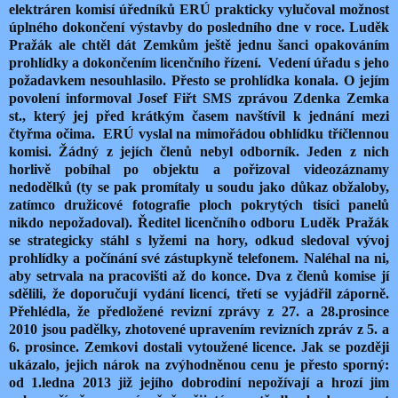
elektráren komisí úředníků ERÚ prakticky vylučoval možnost
úplného dokončení výstavby do posledního dne v roce. Luděk
Pražák ale chtěl dát Zemkům ještě jednu šanci opakováním
prohlídky a dokončením licenčního řízení. Vedení úřadu s jeho
požadavkem nesouhlasilo. Přesto se prohlídka konala. O jejím
povolení informoval Josef Fiřt SMS zprávou Zdenka Zemka
st., který jej před krátkým časem navštívil k jednání mezi
čtyřma očima. ERÚ vyslal na mimořádou obhlídku tříčlennou
komisi. Žádný z jejích členů nebyl odborník. Jeden z nich
horlivě pobíhal po objektu a pořizoval videozáznamy
nedodělků (ty se pak promítaly u soudu jako důkaz obžaloby,
zatímco družicové fotografie ploch pokrytých tisíci panelů
nikdo nepožadoval). Ředitel licenčního odboru Luděk Pražák
se strategicky stáhl s lyžemi na hory, odkud sledoval vývoj
prohlídky a počínání své zástupkyně telefonem. Naléhal na ni,
aby setrvala na pracovišti až do konce. Dva z členů komise jí
sdělili, že doporučují vydání licencí, třetí se vyjádřil záporně.
Přehlédla, že předložené revizní zprávy z 27. a 28.prosince
2010 jsou padělky, zhotovené upravením revizních zpráv z 5. a
6. prosince. Zemkovi dostali vytoužené licence. Jak se později
ukázalo, jejich nárok na zvýhodněnou cenu je přesto sporný:
od 1.ledna 2013 již jejího dobrodiní nepožívají a hrozí jim