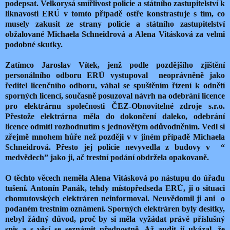
podepsat. Velkorysá smířlivost policie a státního zastupitelství k
liknavosti ERÚ v tomto případě ostře konstrastuje s tím, co
musely zakusit ze strany policie a státního zastupitelství
obžalované Michaela Schneidrová a Alena Vitásková za velmi
podobné skutky.
Zatímco Jaroslav Vítek, jenž podle pozdějšího zjištění
personálního odboru ERÚ vystupoval neoprávněně jako
ředitel licenčního odboru, váhal se spuštěním řízení k odnětí
sporných licencí, současně posuzoval návrh na odebrání licence
pro elektrárnu společnosti ČEZ-Obnovitelné zdroje s.r.o.
Přestože elektrárna měla do dokončení daleko, odebrání
licence odmítl rozhodnutím s jednovětým odůvodněním. Vedl si
zřejmě mnohem hůře než později v v jiném případě Michaela
Schneidrová. Přesto jej policie nevyvedla z budovy v “
medvědech” jako ji, ač trestní podání obdržela opakovaně.
O těchto věcech neměla Alena Vitásková po nástupu do úřadu
tušení. Antonín Panák, tehdy místopředseda ERÚ, ji o situaci
chomutovských elektráren neinformoval. Neuvědomil ji ani o
podaném trestním oznámení. Sporných elektráren byly desítky,
nebyl žádný důvod, proč by si měla vyžádat právě příslušný
spis a s věcí se seznámit přednostně. Až audit jí ukázal, že