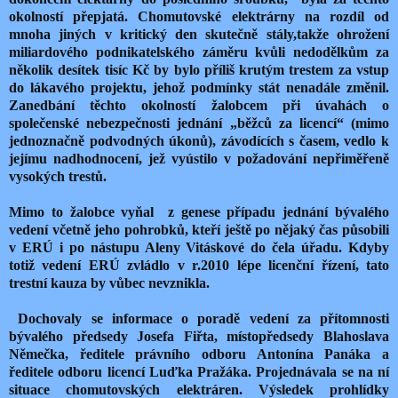
okolností přepjatá. Chomutovské elektrárny na rozdíl od
mnoha jiných v kritický den skutečně stály,takže ohrožení
miliardového podnikatelského záměru kvůli nedodělkům za
několik desítek tisíc Kč by bylo příliš krutým trestem za vstup
do lákavého projektu, jehož podmínky stát nenadále změnil.
Zanedbání těchto okolností žalobcem při úvahách o
společenské nebezpečnosti jednání „běžců za licencí“ (mimo
jednoznačně podvodných úkonů), závodících s časem, vedlo k
jejímu nadhodnocení, jež vyústilo v požadování nepřiměřeně
vysokých trestů.
Mimo to žalobce vyňal z genese případu jednání bývalého
vedení včetně jeho pohrobků, kteří ještě po nějaký čas působili
v ERÚ i po nástupu Aleny Vitáskové do čela úřadu. Kdyby
totiž vedení ERÚ zvládlo v r.2010 lépe licenční řízení, tato
trestní kauza by vůbec nevznikla.
Dochovaly se informace o poradě vedení za přítomnosti
bývalého předsedy Josefa Fiřta, místopředsedy Blahoslava
Němečka, ředitele právního odboru Antonína Panáka a
ředitele odboru licencí Luďka Pražáka. Projednávala se na ní
situace chomutovských elektráren. Výsledek prohlídky