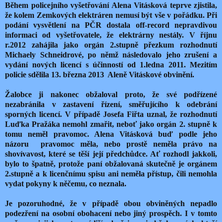
Během policejního vyšetřování Alena Vitásková teprve zjistila,
že kolem Zemkových elektráren nemusí být vše v pořádku. Při
podání vysvětlení na PČR dostala off-record nepravdivou
informaci od vyšetřovatele, že elektrárny nestály. V říjnu
r.2012 zahájila jako orgán 2.stupně přezkum rozhodnutí
Michaely Schneidrové, po němž následovalo jeho zrušení a
vydání nových licencí s účinností od 1.ledna 2011. Mezitím
policie sdělila 13. března 2013 Aleně Vitáskové obvinění.
Žalobce ji nakonec obžaloval proto, že své podřízené
nezabránila v zastavení řízení, směřujícího k odebrání
sporných licencí. V případě Josefa Fiřta uznal, že rozhodnutí
Luďka Pražáka nemohl zmařit, neboť jako orgán 2. stupně k
tomu neměl pravomoc. Alena Vitásková buď podle jeho
názoru pravomoc měla, nebo prostě neměla právo na
shovívavost, které se těší její předchůdce. Ať rozhodl jakkoli,
bylo to špatně, protože paní obžalovaná skutečně je orgánem
2.stupně a k licenčnímu spisu ani neměla přístup, čili nemohla
vydat pokyny k něčemu, co neznala.
Je pozoruhodné, že v případě obou obviněných nepadlo
podezření na osobní obohacení nebo jiný prospěch. I v tomto