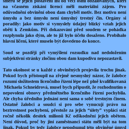
směru se jejich postavení liší od věci osmi obžalovaných, kteří
na včasném získání licencí měli materiálni zájem. Pro
odůvodnění obvinění obou dam chyběl motiv. Bez motivu není
úmyslu a bez úmyslu není úmyslný trestný čin. Orgány si
poradily: jako motiv si vymyslely údajný blízký vztah jejich
obětí k Zemkům. Při dokazování před soudem se pohádka
rozplynula jako dým, ale to již bylo účelu dosaženo. Probíhalo
hlavní líčení, které muselo být dovedeno do konce.
Soud se později při vymýšlení rozsudku nad nedoložením
subjektivní stránky zločinu obou dam kupodivu nepozastavil.
Tato okolnost se u každé z obviněných projevila trochu jinak.
Pokud bych přistoupil na zřejmě nesmyslný názor, že žalobce
rozumí složitostem licenčního řízení lépe než plně kvalifikovaná
Michaela Schneidrová, musel bych připustit, že rozhodnutím o
nepovolení obnovy předmětného licenčního řízení pochybila.
Ale chyba úředního jednání není sama o sobě trestným činem.
Ostatně žalobci a soudci si pro sebe vynucují právo na
beztrestnost pochybení, přestože za jejich “úlety” vyplácí stát
ročně několik desítek milionů Kč odškodnění jejich obětem.
Není důvod, proč by jiní zaměstnanci státu měli být na tom
jinak. Pokud by tedy žalobce nepodsunul této obviněné úmysl