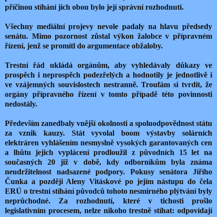
příčinou stíhání jich obou bylo její správní rozhodnutí.
Všechny mediální projevy nevole padaly na hlavu předsedy
senátu. Mimo pozornost zůstal výkon žalobce v přípravném
řízení, jenž se promítl do argumentace obžaloby.
Trestní řád ukládá orgánům, aby vyhledávaly důkazy ve
prospěch i neprospěch podezřelých a hodnotily je jednotlivě i
ve vzájemných souvislostech nestranně. Troufám si tvrdit, že
orgány přípravného řízení v tomto případě této povinnosti
nedostály.
Především zanedbaly vnější okolnosti a spoluodpovědnost státu
za vznik kauzy. Stát vyvolal boom výstavby solárních
elektráren vyhlášením nesmyslně vysokých garantovaných cen
a lhůtu jejich vyplácení prodloužil z původních 15 let na
současných 20 již v době, kdy odborníkům byla známa
neudržitelnost nadsazené podpory. Pokusy senátora Jiřího
Čunka a později Aleny Vitáskové po jejím nástupu do čela
ERÚ o trestní stíhání původců tohoto nesmírného plýtvání byly
neprůchodné. Za rozhodnutí, které v tichosti prošlo
legislativním procesem, nelze nikoho trestně stíhat: odpovídají