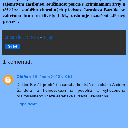
tajemstvím zastřenou součinnost policie s kriminálními živly a
těžící ze souběhu chorobných představ Jaroslava Bartáka se
zákeřnou hrou recidivisty L.M., zasluhuje označení „férový
proces“.
JEMELÍK ZDENEK
v
18:50
Sdílet
1 komentář:
Oldřich
18. února 2018 v 3:51
Doktor Barták je obětí soudruha kontráše estébáka Andora
Šándora a homosexuálního pedofila a vyhozeného
pravoslavného kněze estébáka Evžena Freimanna...
Odpovědět