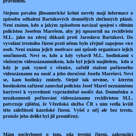
pravidlům.
Stejnou povahu jihoamerické krimi novely mají informace o
způsobu odhalení Bartákových domnělých zločinných plánů.
Není známo, kdo a jakým způsobem navázal spojení s elitním
policistou Josefem Marešem, aby jej upozornil na recidivistu
M.L. jako na zdroj důkazů proti Jaroslavu Bartákovi. Do
vyvolání trestního řízení proti němu bylo zřejmě zapojeno více
osob. Není známa jejich motivace ani způsob organizace iejich
součinnosti. Neví se, kdo a kdy vybavil M.L. hodinkami s
vloženým videozáznamníkem, kdo byl jejich majitelem, kdo a
kdy je pak vynesl z věznice, zařídil stažení pořízeného
videozáznamu na nosič a jeho doručení Josefu Marešovi. Neví
se, kam hodinky zmizely. Stejně tak nevíme, v kterém
hostinském zařízení zanechal policista Josef Mareš neznámému
kurýrovi k vyzvednutí vyprázdněné nosiče dat. Domněnku o
nezákonnosti pořizování videozáznamu recidivistou M.L.
potvrzuje zjištění, že Vězeňská služba ČR s ním vedla kvůli
této záležitosti kázeňské řízení. Vyšel z něj ale bez trestu,
protože jeho delikt byl již promlčený.
Mám pochybnost o tom, zda trestní řízení, zahrnující