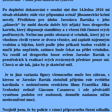
Po doplnění dokazování v soudní síni dne 14.ledna 2016 mi
obsah obžaloby stále více připomíná scénář jihoamerické krimi
novely. Předlohou pro úlohu Jaroslava Bartáka v jeho
„plánech“ by mohl docela dobře být nějaký boss drogového
kartelu, který disponuje stamilióny a z vězení řídí činnost svých
podřízených. Nečiní mu potíže obstarat si vrtulník, který jej ve
vhodnou chvíli vynese ze dvora věznice, ani zaplatit nájemným
vrahům a bijcům, kteří podle jeho příkazů budou vraždit a
mučit jeho nepřátele, zatímco bude čekat na přílet vrtulníku.
Na rozdíl od drogového bosse ovšem Jaroslav Barták o
prostředcích k realizaci svých zvrácených představ pouze sní.
Chová se ale tak, jako by je skutečně měl.
Je to jiná varianta figury všemocného muže bez zábran, s
kterou se Jaroslav Barták ztotožnil přijetím role zvrhlého
kardinála v nedotočeném erotickém filmu Františka Jílka
Svobodný zednář Giacomo Casanova: i zde předváděl
vysněnou podobu své osobnosti, domněle nadanou ničím
neohraničené moci.
Nezjistil jsem, že by policie v rámci přípravného řízení odhalila