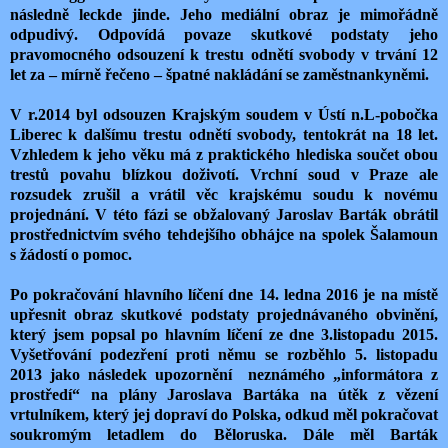
následně leckde jinde. Jeho mediální obraz je mimořádně
odpudivý. Odpovídá povaze skutkové podstaty jeho
pravomocného odsouzení k trestu odnětí svobody v trvání 12
let za – mírně řečeno – špatné nakládání se zaměstnankyněmi.
V r.2014 byl odsouzen Krajským soudem v Ústí n.L-pobočka
Liberec k dalšímu trestu odnětí svobody, tentokrát na 18 let.
Vzhledem k jeho věku má z praktického hlediska součet obou
trestů povahu blízkou doživotí. Vrchní soud v Praze ale
rozsudek zrušil a vrátil věc krajskému soudu k novému
projednání. V této fázi se obžalovaný Jaroslav Barták obrátil
prostřednictvím svého tehdejšího obhájce na spolek Šalamoun
s žádostí o pomoc.
Po pokračování hlavního líčení dne 14. ledna 2016 je na místě
upřesnit obraz skutkové podstaty projednávaného obvinění,
který jsem popsal po hlavním líčení ze dne 3.listopadu 2015.
Vyšetřování podezření proti němu se rozběhlo 5. listopadu
2013 jako následek upozornění neznámého „informátora z
prostředí“ na plány Jaroslava Bartáka na útěk z vězení
vrtulníkem, který jej dopraví do Polska, odkud měl pokračovat
soukromým letadlem do Běloruska. Dále měl Barták