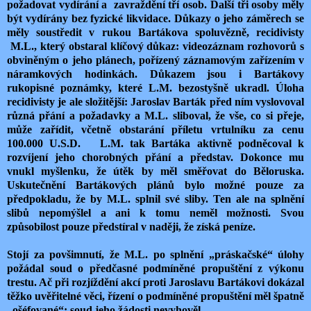
požadovat vydírání a zavraždění tří osob. Další tři osoby měly
být vydírány bez fyzické likvidace. Důkazy o jeho záměrech se
měly soustředit v rukou Bartákova spoluvězně, recidivisty
M.L., který obstaral klíčový důkaz: videozáznam rozhovorů s
obviněným o jeho plánech, pořízený záznamovým zařízením v
náramkových hodinkách. Důkazem jsou i Bartákovy
rukopisné poznámky, které L.M. bezostyšně ukradl. Úloha
recidivisty je ale složitější: Jaroslav Barták před ním vyslovoval
různá přání a požadavky a M.L. sliboval, že vše, co si přeje,
může zařídit, včetně obstarání příletu vrtulníku za cenu
100.000 U.S.D. L.M. tak Bartáka aktivně podněcoval k
rozvíjení jeho chorobných přání a představ. Dokonce mu
vnukl myšlenku, že útěk by měl směřovat do Běloruska.
Uskutečnění Bartákových plánů bylo možné pouze za
předpokladu, že by M.L. splnil své sliby. Ten ale na splnění
slibů nepomýšlel a ani k tomu neměl možnosti. Svou
způsobilost pouze předstíral v naději, že získá peníze.
Stojí za povšimnutí, že M.L. po splnění „práskačské“ úlohy
požádal soud o předčasné podmíněné propuštění z výkonu
trestu. Ač při rozjíždění akcí proti Jaroslavu Bartákovi dokázal
těžko uvěřitelné věci, řízení o podmíněné propuštění měl špatně
„ošéfované“: soud jeho žádosti nevyhověl.