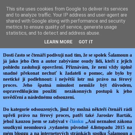
This site uses cookies from Google to deliver its services
JEMELIK ZDENĚK
and to analyze traffic. Your IP address and user-agent are
shared with Google along with performance and security
metrics to ensure quality of service, generate usage
statistics, and to detect and address abuse.
sobota 16. ledna 2016
PRÁVO LOTRA
LEARN MORE
GOT IT
Dosti často se čtenáři podivují nad tím, že se spolek Šalamoun a
já jako jeho člen a autor zabýváme osudy lidí, kteří z jejich
pohledu zasluhují opovržení. Přiznávám, že není vždy úplně
snadné překonat nechuť k žadateli o pomoc, ale bylo by
neetické jí podlehnout: i největší lotr má právo na férový
proces. Jeho špatná minulost nemůže být důvodem,
ospravedlňujícím použití nezákonných postupů k jeho
usvědčení a následnému odsouzení.
Do kategorie odsouzených, jimž by možná někteří čtenáři rádi
upřeli právo na férový proces, patří také Jaroslav Barták,
jehož kauzou jsem se zabýval v
článku
„Ani neznalost zákona
soudkyni neomlouvá ,vydaném původně 4.listopadu 2015 na
mém bloggu a na internetových stránkách spolku Šalamoun a