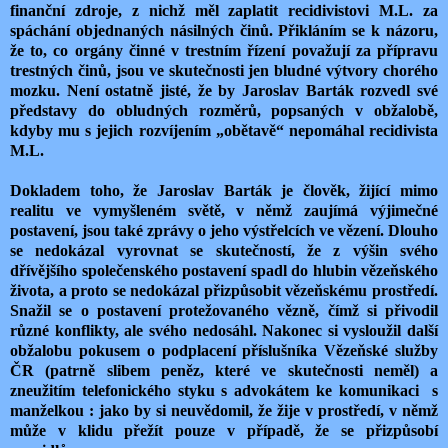
finanční zdroje, z nichž měl zaplatit recidivistovi M.L. za
spáchání objednaných násilných činů. Přikláním se k názoru,
že to, co orgány činné v trestním řízení považují za přípravu
trestných činů, jsou ve skutečnosti jen bludné výtvory chorého
mozku. Není ostatně jisté, že by Jaroslav Barták rozvedl své
představy do obludných rozměrů, popsaných v obžalobě,
kdyby mu s jejich rozvíjením „obětavě“ nepomáhal recidivista
M.L.
Dokladem toho, že Jaroslav Barták je člověk, žijící mimo
realitu ve vymyšleném světě, v němž zaujímá výjimečné
postavení, jsou také zprávy o jeho výstřelcích ve vězení. Dlouho
se nedokázal vyrovnat se skutečností, že z výšin svého
dřívějšího společenského postavení spadl do hlubin vězeňského
života, a proto se nedokázal přizpůsobit vězeňskému prostředí.
Snažil se o postavení protežovaného vězně, čímž si přivodil
různé konflikty, ale svého nedosáhl. Nakonec si vysloužil další
obžalobu pokusem o podplacení příslušníka Vězeňské služby
ČR (patrně slibem peněz, které ve skutečnosti neměl) a
zneužitím telefonického styku s advokátem ke komunikaci s
manželkou : jako by si neuvědomil, že žije v prostředí, v němž
může v klidu přežít pouze v případě, že se přizpůsobí