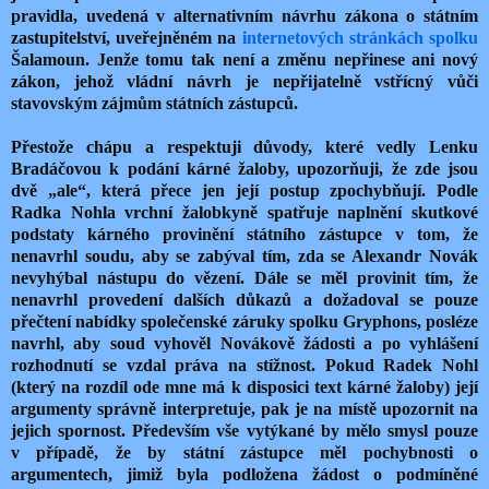
pravidla, uvedená v alternativním návrhu zákona o státním
zastupitelství, uveřejněném na
internetových
stránkách
spolku
Šalamoun. Jenže tomu tak není a změnu nepřinese ani nový
zákon, jehož vládní návrh je nepřijatelně vstřícný vůči
stavovským zájmům státních zástupců.
Přestože chápu a respektuji důvody, které vedly Lenku
Bradáčovou k podání kárné žaloby, upozorňuji, že zde jsou
dvě „ale“, která přece jen její postup zpochybňují. Podle
Radka Nohla vrchní žalobkyně spatřuje naplnění skutkové
podstaty kárného provinění státního zástupce v tom, že
nenavrhl soudu, aby se zabýval tím, zda se Alexandr Novák
nevyhýbal nástupu do vězení. Dále se měl provinit tím, že
nenavrhl provedení dalších důkazů a dožadoval se pouze
přečtení nabídky společenské záruky spolku Gryphons, posléze
navrhl, aby soud vyhověl Novákově žádosti a po vyhlášení
rozhodnutí se vzdal práva na stížnost. Pokud Radek Nohl
(který na rozdíl ode mne má k disposici text kárné žaloby) její
argumenty správně interpretuje, pak je na místě upozornit na
jejich spornost. Především vše vytýkané by mělo smysl pouze
v případě, že by státní zástupce měl pochybnosti o
argumentech, jimiž byla podložena žádost o podmíněné