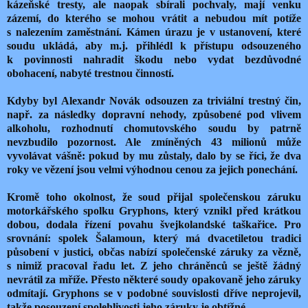
kázeňské tresty, ale naopak sbírali pochvaly, mají venku
zázemí, do kterého se mohou vrátit a nebudou mít potíže
s nalezením zaměstnání. Kámen úrazu je v ustanovení, které
soudu ukládá, aby m.j. přihlédl k přístupu odsouzeného
k povinnosti nahradit škodu nebo vydat bezdůvodné
obohacení, nabyté trestnou činností.
Kdyby byl Alexandr Novák odsouzen za triviální trestný čin,
např. za následky dopravní nehody, způsobené pod vlivem
alkoholu, rozhodnutí chomutovského soudu by patrně
nevzbudilo pozornost. Ale zmíněných 43 milionů může
vyvolávat vášně: pokud by mu zůstaly, dalo by se říci, že dva
roky ve vězení jsou velmi výhodnou cenou za jejich ponechání.
Kromě toho okolnost, že soud přijal společenskou záruku
motorkářského spolku Gryphons, který vznikl před krátkou
dobou, dodala řízení povahu švejkolandské taškařice. Pro
srovnání: spolek Šalamoun, který má dvacetiletou tradici
působení v justici, občas nabízí společenské záruky za vězně,
s nimiž pracoval řadu let. Z jeho chráněnců se ještě žádný
nevrátil za mříže. Přesto některé soudy opakovaně jeho záruky
odmítají. Gryphons se v podobné souvislosti dříve neprojevil,
takže posouzení spolehlivosti jeho záruky je obtížné.