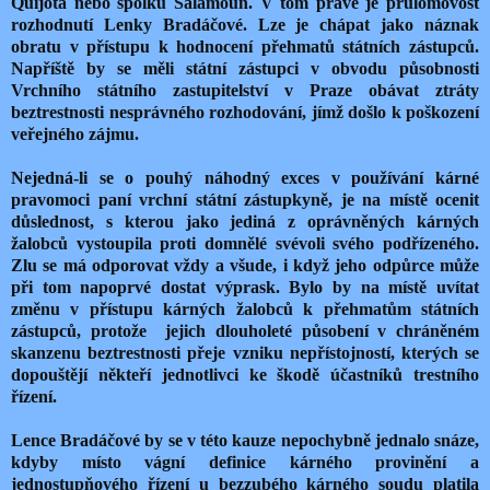
Quijota nebo spolku Šalamoun. V tom právě je průlomovost
rozhodnutí Lenky Bradáčové. Lze je chápat jako náznak
obratu v přístupu k hodnocení přehmatů státních zástupců.
Napříště by se měli státní zástupci v obvodu působnosti
Vrchního státního zastupitelství v Praze obávat ztráty
beztrestnosti nesprávného rozhodování, jímž došlo k poškození
veřejného zájmu.
Nejedná-li se o pouhý náhodný exces v používání kárné
pravomoci paní vrchní státní zástupkyně, je na místě ocenit
důslednost, s kterou jako jediná z oprávněných kárných
žalobců vystoupila proti domnělé svévoli svého podřízeného.
Zlu se má odporovat vždy a všude, i když jeho odpůrce může
při tom napoprvé dostat výprask. Bylo by na místě uvítat
změnu v přístupu kárných žalobců k přehmatům státních
zástupců, protože jejich dlouholeté působení v chráněném
skanzenu beztrestnosti přeje vzniku nepřístojností, kterých se
dopouštějí někteří jednotlivci ke škodě účastníků trestního
řízení.
Lence Bradáčové by se v této kauze nepochybně jednalo snáze,
kdyby místo vágní definice kárného provinění a
jednostupňového řízení u bezzubého kárného soudu platila