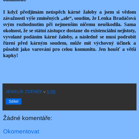
I když předjímám neúspěch kárné žaloby a jsem si vědom
závažnosti výše zmíněných „ale“, soudím, že Lenka Bradáčová
svým rozhodnutím při nejmenším ničemu neuškodila. Sama
okolnost, že se státní zástupce dostane do existenciální nejistoty,
vyvolané podáním kárné žaloby, a následně se musí podrobit
řízení před kárným soudem, může mít výchovný účinek a
působit jako varování pro celou komunitu. Jen houšť a větší
kapky!
JEMELÍK ZDENEK
v
5:06
Sdílet
Žádné komentáře:
Okomentovat