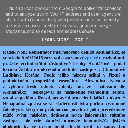
This site uses cookies from Google to deliver its services
JEMELIK ZDENĚK
and to analyze traffic. Your IP address and user-agent are
shared with Google along with performance and security
metrics to ensure quality of service, generate usage
statistics, and to detect and address abuse.
čtvrtek 10. září 2015
ŽALOBKYNĚ NA VÁLEČNÉ STEZCE
LEARN MORE
GOT IT
Radek Nohl, komentátor internetového deníku Aktuálně.cz, se
ve středu 9.září 2015 rozepsal o staronové
zprávě
o rozhodnutí
pražské vrchní státní zástupkyně Lenky Bradáčové podat
kárnou žalobu na okresního státního zástupce v Chomutově
Ladislava Kosána. Podle jejího názoru selhal v řízení o
podmíněném propuštění exsenátora Alexandra Nováka
z výkonu trestu odnětí svobody tím, že (citováno dle
Aktuálně.cz) „nereagoval na nezákonné rozhodnutí soudu,
vzdal se podání stížnosti, nenavrhl provedení dalších důkazů.“
Nenápadná zpráva se ve skutečnosti týká počinu významné
žalobkyně, který má průlomovou povahu a jako precedens se
může svými následky dotknout nejen žalovaného státního
zástupce, ale celé státnězástupcovké komunity.Za jistých
okolností by se ovšem mohl obrátit proti ní samé. Její