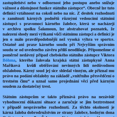
zastupitelství nebo v odbornost jeho postupu anebo snižuje
vážnost a důstojnost funkce státního zástupce“. Obecně lze tuto
definici vztáhnout na cokoli nebo na nic. Z desítek rozhodnutí
o zamítnutí kárných podnětů různými vedoucími státními
zástupci s pravomocí kárného žalobce, která se nacházejí
v archivu spolku Šalamoun, lze abstrahovat poznatek, že
nalezení shody mezi výtkami vůči státnímu zástupci a definicí je
jen o málo pravděpodobnější než vysoká výhra ve sportce.
Ostatně ani praxe kárného soudu při Nejvyšším správním
soudu se od uvedeného závěru příliš neodlišuje. Připomeňme si
poměrně nedávný případ chebského státního zástupce Viktora
Böhma
, kterého žalovala krajská státní zástupkyně Anna
Maříková
kvůli
obtěžování nevinných lidí nedůvodnou
obžalobou. Kárný soud jej sice shledal vinným, ale přiznal mu
právo na podání obžaloby na základě „vnitřního přesvědčení o
trestném činu“ a uznal samo projednání věci před kárným
soudem za dostatečný trest.
Státním zástupcům se takto přiznává právo na nezávislé
vyhodnocení důkazní situace a zaručuje se jim beztrestnost
v případě nesprávného rozhodnutí. Za těchto okolností je
kárná žaloba dobrodružstvím ze strany žalobce, hodným dona