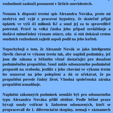
rozhodnutí zaslouží posouzení v širších souvislostech.
Nemám k disposici trestní spis Alexandra Nováka, proto mi
nezbývá než vyjít z pracovní hypotézy, že skutečně přijal
úplatek ve výši 43 milionů Kč a soud jej za to spravedlivě
potrestal. Právě ta velká částka jeho případ ozvláštňuje a
dodává mimořádný význam otázce, zda si stát dokázal cestou
soudních rozhodnutí zajistit aspoň podíl na jeho kořisti.
Nepochybuji o tom, že Alexandr Novák se jako inteligentní
člověk choval ve výkonu trestu tak, aby naplnil podmínky, jež
jsou dle zákona u běžného vězně dostačující pro dosažení
podmíněného propuštění. Soud může odsouzeného podmíněně
propustit na svobodu, jestliže z jeho chování ve výkonu trestu
lze usuzovat na jeho polepšení a dá se očekávat, že po
propuštění povede řádný život. Vhodná společenská záruka
propuštění usnadňuje.
Naplnění zákonných podmínek nemůže být pro odsouzeného
typu Alexandra Nováka příliš obtížné. Podle běžné praxe
bývají soudy vstřícné k žádostem odsouzených, kteří se
propracovali do 1. diferenciační skupiny, nemají v záznamech