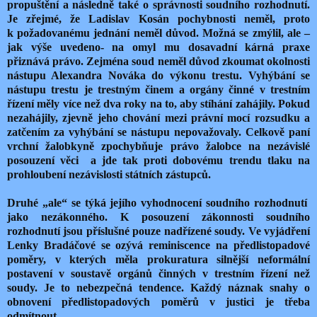
propuštění a následně také o správnosti soudního rozhodnutí.
Je zřejmé, že Ladislav Kosán pochybnosti neměl, proto
k požadovanému jednání neměl důvod. Možná se zmýlil, ale –
jak výše uvedeno- na omyl mu dosavadní kárná praxe
přiznává právo. Zejména soud neměl důvod zkoumat okolnosti
nástupu Alexandra Nováka do výkonu trestu. Vyhýbání se
nástupu trestu je trestným činem a orgány činné v trestním
řízení měly více než dva roky na to, aby stíhání zahájily. Pokud
nezahájily, zjevně jeho chování mezi právní mocí rozsudku a
zatčením za vyhýbání se nástupu nepovažovaly. Celkově paní
vrchní žalobkyně zpochybňuje právo žalobce na nezávislé
posouzení věci a jde tak proti dobovému trendu tlaku na
prohloubení nezávislosti státních zástupců.
Druhé „ale“ se týká jejího vyhodnocení soudního rozhodnutí
jako nezákonného. K posouzení zákonnosti soudního
rozhodnutí jsou příslušné pouze nadřízené soudy. Ve vyjádření
Lenky Bradáčové se ozývá reminiscence na předlistopadové
poměry, v kterých měla prokuratura silnější neformální
postavení v soustavě orgánů činných v trestním řízení než
soudy. Je to nebezpečná tendence. Každý náznak snahy o
obnovení předlistopadových poměrů v justici je třeba
odmítnout.