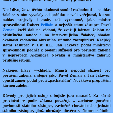
Není divu, že za těchto okolností soudní rozhodnutí a souhlas
žalobce s ním vyvolaly od počátku nevoli veřejnosti, kterou
nahlas projevily i osoby tak významné, jako ministr
spravedlnosti Robert
Pelikán
a nejvyšší státní zástupce Pavel
Zeman
, kteří dali na vědomí, že zvažují kárnou žalobu na
příslušného soudce i na intervenujícího žalobce, shodou
okolností vedoucího okresního státního zastupitelsví. Krajský
státní zástupce v Ústí n.L. Jan Jakovec podal ministrovi
spravedlnosti podnět k podání stížnosti pro porušení zákona
v neprospěch Alexandra Nováka a ministerstvo zahájilo
příslušné šetření.
Nakonec hlavy vychladly. Ministr nepodal stížnost pro
porušení zákona a stejně jako Pavel Zeman a Jan Jakovec
opustil záměr podat proti „pachatelům“ Novákova propuštění
kárnou žalobu.
Důvody pro jejich ústup z bojiště jsou nasnadě.
Za
kárné
provinění se podle zákona považuje „ zaviněné porušení
povinností státního zástupce, zaviněné chování nebo jednání
státního zástupce, jímž ohrožuje důvěru v činnost státního