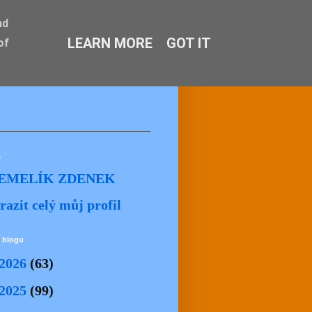
nd
LEARN MORE
GOT IT
of
ě
EMELÍK ZDENEK
razit celý můj profil
 blogu
2026
(63)
2025
(99)