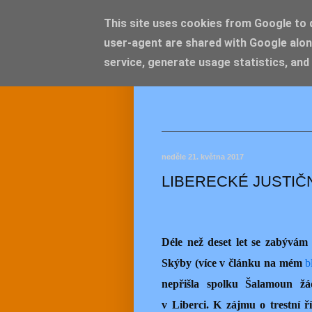
This site uses cookies from Google to de
user-agent are shared with Google alon
JEMEL
service, generate usage statistics, and
neděle 21. května 2017
LIBERECKÉ JUSTIČ
Déle než deset let se zabývám
Skýby (více v článku na mém
b
nepřišla spolku Šalamoun žá
v Liberci. K zájmu o trestní ř