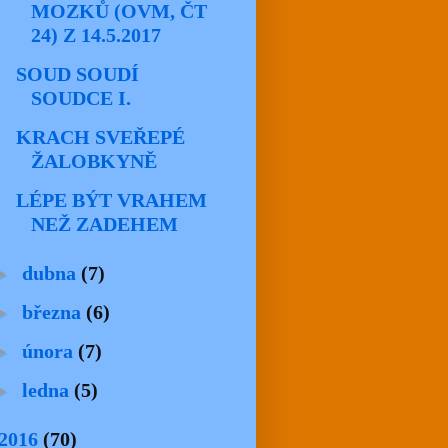
MOZKŮ (OVM, ČT
24) Z 14.5.2017
SOUD SOUDÍ
SOUDCE I.
KRACH SVEŘEPÉ
ŽALOBKYNĚ
LÉPE BÝT VRAHEM
NEŽ ZADEHEM
►
dubna
(7)
►
března
(6)
►
února
(7)
►
ledna
(5)
2016
(70)