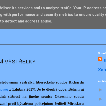
liver its services and to analyze traffic. Your IP address a
g with performance and security metrics to ensure quality 
IK ZDENĚK
 to detect and address abuse.
O mn
J
NÍ VÝSTŘELKY
Zob
Archiv
 sledováním výstřelků libereckého soudce Richarda
►
loggu
z 1.dubna 2017). Je to dlouhá doba. Během ní
dná stížnost na jiného soudce Okresního soudu
►
ízení proti bývalému policejnímu řediteli Miroslavu