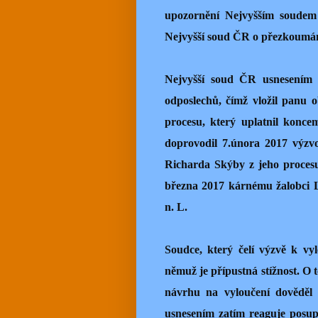
upozornění Nejvyšším soude
Nejvyšší soud ČR o přezkoumání
Nejvyšší soud ČR usnesením z
odposlechů, čímž vložil panu
procesu, který uplatnil konce
doprovodil 7.února 2017 výzv
Richarda Skýby z jeho proces
března 2017 kárnému žalobci L
n. L.
Soudce, který čelí výzvě k vy
němuž je přípustná stížnost. O
návrhu na vyloučení dověděl 
usnesením zatím reaguje posu