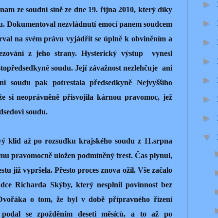
►
am ze soudní síně ze dne 19. října 2010, který díky
►
ku. Dokumentoval nezvládnutí emocí panem soudcem
trval na svém právu vyjádřit se úplně k obviněním a
►
ezování z jeho strany. Hysterický výstup vynesl
►
topředsedkyně soudu. Její závažnost nezlehčuje ani
►
yni soudu pak potrestala předsedkyně Nejvyššího
e si neoprávněně přisvojila kárnou pravomoc, jež
►
edsedovi soudu.
►
▼
ivý klid až po rozsudku krajského soudu z 11.srpna
ému pravomocně uložen podmíněný trest. Čas plynul,
tu již vypršela. Přesto proces znova ožil. Vše začalo
oudce Richarda Skýby, který nesplnil povinnost bez
vořáka o tom, že byl v době přípravného řízení
podal se zpožděním deseti měsíců, a to až po