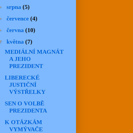
►
srpna
(5)
►
července
(4)
►
června
(10)
▼
května
(7)
MEDIÁLNÍ MAGNÁT
A JEHO
PREZIDENT
LIBERECKÉ
JUSTIČNÍ
VÝSTŘELKY
SEN O VOLBĚ
PREZIDENTA
K OTÁZKÁM
VYMÝVAČE