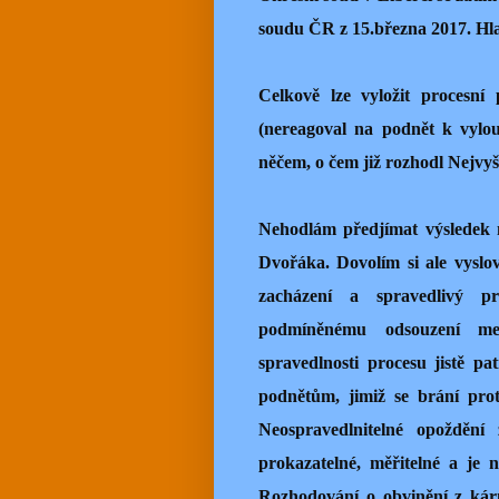
soudu ČR z 15.března 2017. Hla
Celkově lze vyložit procesn
(nereagoval na podnět k vylo
něčem, o čem již rozhodl Nejvyš
Nehodlám předjímat výsledek n
Dvořáka. Dovolím si ale vyslo
zacházení a spravedlivý pr
podmíněnému odsouzení me
spravedlnosti procesu jistě pa
podnětům, jimiž se brání prot
Neospravedlnitelné opožděn
prokazatelné, měřitelné a je
Rozhodování o obvinění z kár