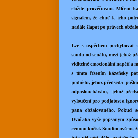
složité prověřování. Mlčení 
signálem, že chuť k jeho potr
nadále šlapat po právech obžalo
Lze s úspěchem pochybovat o
soudu od senátu, mezi jehož p
viditelné emocionální napětí a m
s tímto řízením kázeňsky po
podnětu, jehož předseda poško
odposlouchávání, jehož předse
vyloučení pro podjatost a igno
pana obžalovaného. Pokud s
Dvořáka výše popsaným způsobe
cennou kořist. Soudím ovšem, ž
tuto při vést dále, protože by