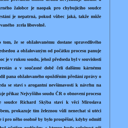
kárného žalobce je naopak pro chybujícího soudce
estání je nepatrná, pokud vůbec jaká, takže může
vaného zcela libovolně.
 tom, že se obžalovanému dostane spravedlivého
ředsedou a obžalovaným od počátku procesu panuje
oc je v rukou soudu, jehož předseda byl v souvislosti
trestán a v současné době čelí dalšímu kárnému
dil pana obžalovaného opožděním předání zprávy o
da se staví s arogantní nevšímavostí k návrhu na
ruje příkaz Nejvyššího soudu ČR o obnovení procesu
e soudce Richard Skýba staví k věci Miroslava
m, prokazuje tím železnou vůli nenechat si utéci
e i pro něho osobně by bylo prospěšné, kdyby odmítl
 byl ušetřen nedůvěry, s kterou bude veřejnost při