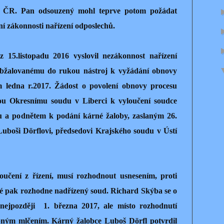
m ČR. Pan odsouzený mohl teprve potom požádat
 zákonnosti nařízení odposlechů.
 15.listopadu 2016 vyslovil nezákonnost nařízení
 obžalovanému do rukou nástroj k vyžádání obnovy
m ledna r.2017. Žádost o povolení obnovy procesu
ou Okresnímu soudu v Liberci k vyloučení soudce
u a podnětem k podání kárné žaloby, zaslaným 26.
uboši Dörflovi, předsedovi Krajského soudu v Ústí
loučení z řízení, musí rozhodnout usnesením, proti
 té pak rozhodne nadřízený soud. Richard Skýba se o
nejpozději 1. března 2017, ale místo rozhodnutí
pným mlčením. Kárný žalobce Luboš Dörfl potvrdil