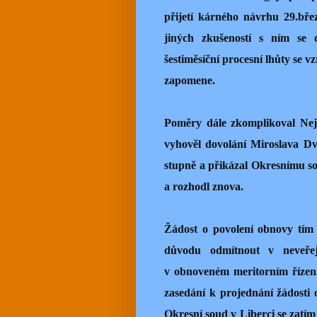
přijetí kárného návrhu 29.bř
jiných zkušeností s ním se 
šestiměsíční procesní lhůty se v
zapomene.
Poměry dále zkomplikoval Nej
vyhověl dovolání Miroslava Dv
stupně a přikázal Okresnímu so
a rozhodl znova.
Žádost o povolení obnovy tím 
důvodu odmítnout v neveřej
v obnoveném meritorním řízení
zasedání k projednání žádosti
Okresní soud v Liberci se zatím