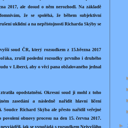
ezna 2017, ale dosud o něm nerozhodl. Na základě
domnívám, že se spoléhá, že během subjektivní
zrušení uklidní a na nepřístojnosti Richarda Skýby se
vyšší soud ČR, který rozsudkem z 15.března 2017
ořáka, zrušil poslední rozsudky prvního i druhého
udu v Liberci, aby o věci pana obžalovaného jednal
ztratila opodstatnění. Okresní soud ji mohl z toho
ném zasedání a následně nařídit hlavní líčení
. Soudce Richard Skýba ale přesto nařídil veřejné
 o povolení obnovy procesu na den 15. června 2017.
►
 nevyjádřil, jak se vypořádá s rozsudkem Nejvyššího