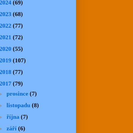
2024
(69)
2023
(68)
2022
(77)
2021
(72)
2020
(55)
2019
(107)
2018
(77)
2017
(79)
►
prosince
(7)
►
listopadu
(8)
►
října
(7)
►
září
(6)