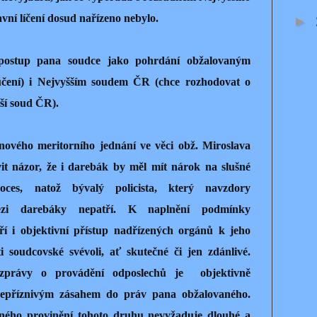
vní líčení dosud nařízeno nebylo.
►
í postup pana soudce jako pohrdání obžalovaným
učení) i Nejvyšším soudem ČR (chce rozhodovat o
ší soud ČR).
ového meritorního jednání ve věci obž. Miroslava
vit názor, že i darebák by měl mít nárok na slušné
oces, natož bývalý policista, který navzdory
zi darebáky nepatří. K naplnění podmínky
tří i objektivní přístup nadřízených orgánů k jeho
i soudcovské svévoli, ať skutečné či jen zdánlivé.
í zprávy o provádění odposlechů je objektivně
 nepříznivým zásahem do práv pana obžalovaného.
ného provinění tohoto druhu nevyžaduje dlouhé a