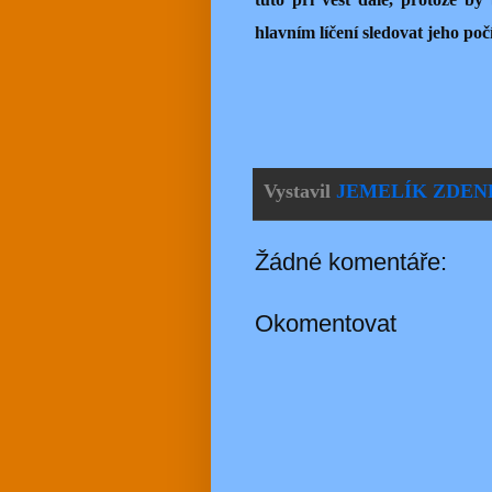
hlavním líčení sledovat jeho poč
Vystavil
JEMELÍK ZDEN
Žádné komentáře:
Okomentovat