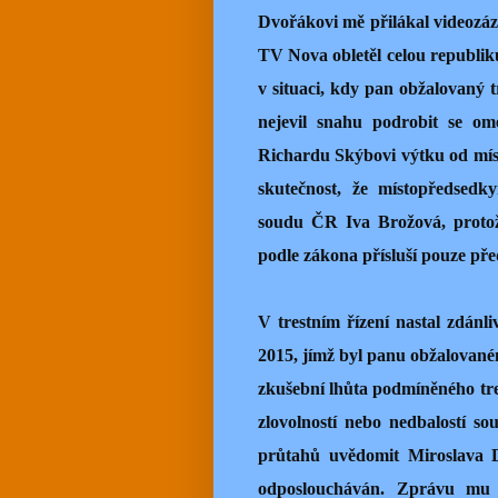
Dvořákovi mě přilákal videozázn
TV Nova obletěl celou republi
v situaci, kdy pan obžalovaný 
nejevil snahu podrobit se om
Richardu Skýbovi výtku od mís
skutečnost, že místopředsedk
soudu ČR Iva Brožová, protož
podle zákona přísluší pouze př
V trestním řízení nastal zdánl
2015, jímž byl panu obžalovan
zkušební lhůta podmíněného tres
zlovolností nebo nedbalostí s
průtahů uvědomit Miroslava D
odposloucháván. Zprávu mu 