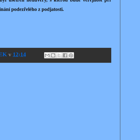
ínání podezřelého z podjatosti.
EK
v
12:14