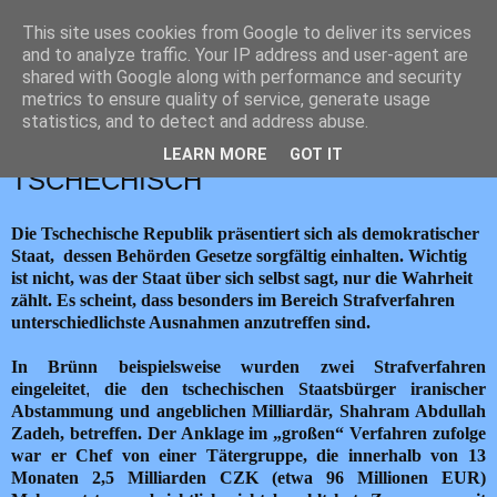
This site uses cookies from Google to deliver its services
JEMELIK ZDENĚK
and to analyze traffic. Your IP address and user-agent are
shared with Google along with performance and security
metrics to ensure quality of service, generate usage
statistics, and to detect and address abuse.
úterý 1. srpna 2017
GERECHTIGKEIT AUF
LEARN MORE
GOT IT
TSCHECHISCH
Die Tschechische Republik präsentiert sich als demokratischer
Staat, dessen Behörden Gesetze sorgfältig einhalten. Wichtig
ist nicht, was der Staat über sich selbst sagt, nur die Wahrheit
zählt. Es scheint, dass besonders im Bereich Strafverfahren
unterschiedlichste Ausnahmen anzutreffen sind.
In Brünn beispielsweise wurden
zwei Strafverfahren
eingeleitet
,
die den tschechischen Staatsbürger
iranischer
Abstammung und angeblichen Milliardär,
Shahram Abdullah
Zadeh, betreffen.
Der Anklage im „großen“ Verfahren zufolge
war er Chef von einer Tätergruppe,
die innerhalb von 13
Monaten 2,5 Milliarden CZK (etwa 96 Millionen EUR)