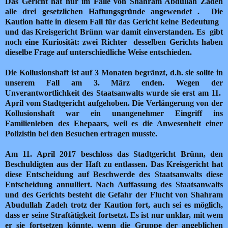
Das Gericht hat nur im Falle von Shahram Abdullah Zadeh
alle drei gesetzlichen Haftungsgründe angewendet . Die
Kaution hatte in diesem Fall für das Gericht keine Bedeutung
und das Kreisgericht Brünn war damit einverstanden. Es gibt
noch eine Kuriosität: zwei Richter desselben Gerichts haben
dieselbe Frage auf unterschiedliche Weise entschieden.
Die Kollusionshaft ist auf 3 Monaten begränzt, d.h. sie sollte in
unserem Fall am 3. März enden.
Wegen der
Unverantwortlichkeit des Staatsanwalts wurde sie erst am 11.
April vom Stadtgericht aufgehoben.
Die Verlängerung von der
Kollusionshaft war ein unangenehmer Eingriff ins
Familienleben des Ehepaars, weil es die Anwesenheit einer
Polizistin bei den Besuchen ertragen musste.
Am 11. April 2017 beschloss das Stadtgericht Brünn, den
Beschuldigten aus der Haft zu entlassen.
Das Kreisgericht hat
diese Entscheidung auf Beschwerde des Staatsanwalts diese
Entscheidung annulliert.
Nach Auffassung des Staatsanwalts
und des Gerichts besteht die Gefahr der Flucht von Shahram
Abudullah Zadeh trotz der Kaution fort, auch sei es möglich,
dass er seine Straftätigkeit fortsetzt. Es ist nur unklar, mit wem
er sie fortsetzen könnte, wenn die Gruppe der angeblichen