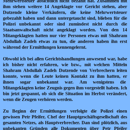
Mehrwertsteuer absichtlich nicht bezahlt hat.
Zusammen mit
ihm stehen weitere 14 Angeklagte vor Gericht stehen, aber
Dutzende kleine Verkäufern, die keine Mehrwertsteuer
gebezahlt haben und dann
untergetaucht sind, blieben für die
Polizei unbekannt oder sind zumindest nicht durch die
Staatsanwaltschaft nicht angeklagt worden.
Von den 14
Mitangeklagten hatten nur vier Personen etwas mit Shahram
Abdullah Zadeh etwas zu tun, die anderen haben ihn erst
während der Ermittlungen kennengelernt.
Obwohl ich bei allen Gerichtshandlungen
anwesend war, habe
ich bisher
nicht erfahren, wie bzw.,
mit welchen Mitteln
Shahram Abdullah Zadeh Dutzende von Verbrechern leiten
konnte, wenn
die Leute keinen Kontakt zu ihm hatten,
er
ihnen sogar unbekannt war.
Am wenigstens die
Mitangeklagten keine Zeugnis gegen ihm vorgestellt haben.
Ich
bin jetzt gespannt, ob sich die Situation im Herbst verändert,
wenn die Zeugen verhören werden.
Zu Beginn der Ermittlungen
verfolgte die Polizei
einen
gewissen Petr Pfeifer, Chef der Hauptgeschäftsgesellschaft des
gesamten Netzes, als Hauptverbrecher. Dan sind plötzlich, aus
unbekanten Gründen alle Dokumenten über Petr Pfeifer