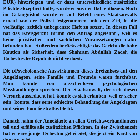
EUR)
hinterlegten und er dazu unterschiedliche zusätzliche
Pflichte akzeptiert hatte, wurde er aus der Haft entlassen. Noch
im Gefängnishof wurde er auf Befehl eines Staatsanwalts
erneut von der Polizei festgenommen, mit dem Ziel, in die
vorläufige, zeitlich unbegrenzte Haft zu setzen. In diesem Fall
hat das Kreisgericht Brünn den Antrag abgelehnt , weil es
keine juristischen und sachlichen Voraussetzungen dafür
befunden hat. Außerdem berücksichtigte das Gericht die hohe
Kaution als Sicherheit, dass Shahram Abdullah Zadeh die
Tschechische Republik nicht verlässt.
Die pPsychologische Auswirkungen dieses Ereignisses auf den
Angeklagten, seine Familie und Freunde waren furchtbar.
Man könnte von ursachenlosen psychologischen
Misshandlungen sprechen. Der Staatsanwalt, der sich diesen
Versuch ausgedacht hat, konnte es sich erlauben, weil er sicher
sein konnte, dass seine schlechte Behandlung des Angeklagten
und seiner Familie straflos bleibt.
Danach nahm der Angeklagte an allen Gerichtsverhandlungen
teil und erfüllte alle zusätzlichen Pflichten. In der Zwischenzeit
hat er eine junge Tschechin geheiratet, die jetzt ein Kind von
ihm erwartet.