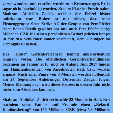
verschwunden, und er selbst wurde zum Kronenzeugen.
Er ist
sogar nicht beschuldigt worden.
Seinen Platz
im Puzzle nahm
Shahram Abdellah Zadeh, welcher
der Polizei bisher
unbekannt war.
Bisher ist nur sicher, dass seine
Firmenggruppe Stron Strike AG der Gruppe von Petr Pfeifer
einen hohen Kredit gewährt hat und auch Petr Pfeifer einige
Millionen CZK für seinen persönlichen Bedarf geliehen hat (es
ist für den Schuldner immer vorteilhaft, dem Gläubiger ins
Gefängnis zu helfen).
Das „große“ Gerichtsverfahren kommt außerordentlich
langsam voran. Die öffentlichen Gerichtsverhandlungen
begannen im Januar 2016, und bis Anfang Juni 2017
fanden
nur
Hauptanhörungen von Angeklagten statt, bzw. wurden
ergänzt.
Nach einer Pause von 3 Monaten werden hoffentlich
am 24. September Anhörungen Dutzender Zeugen folgen.
Meiner Meinung nach wird dieser Prozess in diesem Jahr nicht
mehr zum Abschluss kommen.
Shahram Abdullah Zadeh verbrachte 22 Monate in Haft. Erst
nachdem seine Familie und Freunde einen „Rekord-
Kautionsbetrag“ von 150 Millionen CZK (etwa 5,8 Millionen