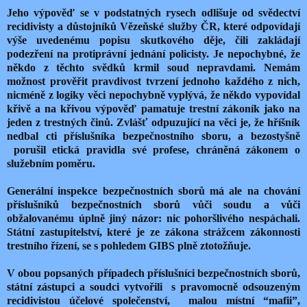
Jeho výpověď se v podstatných rysech odlišuje od svědectví
recidivisty a důstojníků Vězeňské služby ČR, které odpovídají
výše uvedenému popisu skutkového děje, čili zakládají
podezření na protiprávní jednání policisty. Je nepochybné, že
někdo z těchto svědků krmil soud nepravdami. Nemám
možnost prověřit pravdivost tvrzení jednoho každého z nich,
nicméně z logiky věci nepochybně vyplývá, že někdo vypovídal
křivě a na křivou výpověď pamatuje trestní zákoník jako na
jeden z trestných činů. Zvlášť odpuzující na věci je, že hříšník
nedbal cti příslušníka bezpečnostního sboru, a bezostyšně
porušil etická pravidla své profese, chráněná zákonem o
služebním poměru.
Generální inspekce bezpečnostních sborů má ale na chování
příslušníků bezpečnostních sborů vůči soudu a vůči
obžalovanému úplně jiný názor: nic pohoršlivého nespáchali.
Státní zastupitelství, které je ze zákona strážcem zákonnosti
trestního řízení, se s pohledem GIBS plně ztotožňuje.
V obou popsaných případech příslušníci bezpečnostních sborů,
státní zástupci a soudci vytvořili s pravomocně odsouzeným
recidivistou účelové společenství, malou místní “mafii”,