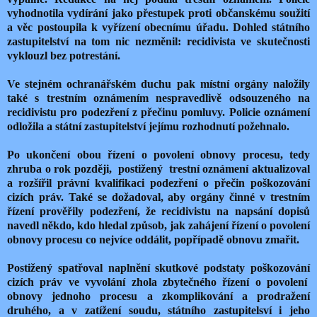
vyhodnotila vydírání jako přestupek proti občanskému soužití
a věc postoupila k vyřízení obecnímu úřadu. Dohled státního
zastupitelství na tom nic nezměnil: recidivista ve skutečnosti
vyklouzl bez potrestání.
Ve stejném ochranářském duchu pak místní orgány naložily
také s trestním oznámením nespravedlivě odsouzeného na
recidivistu pro podezření z přečinu pomluvy. Policie oznámení
odložila a státní zastupitelství jejímu rozhodnutí požehnalo.
Po ukončení obou řízení o povolení obnovy procesu, tedy
zhruba o rok později, postižený trestní oznámení aktualizoval
a rozšířil právní kvalifikaci podezření o přečin poškozování
cizích práv. Také se dožadoval, aby orgány činné v trestním
řízení prověřily podezření, že recidivistu na napsání dopisů
navedl někdo, kdo hledal způsob, jak zahájení řízení o povolení
obnovy procesu co nejvíce oddálit, popřípadě obnovu zmařit.
Postižený spatřoval naplnění skutkové podstaty poškozování
cizích práv ve vyvolání zhola zbytečného řízení o povolení
obnovy jednoho procesu a zkomplikování a prodražení
druhého, a v zatížení soudu, státního zastupitelsví i jeho