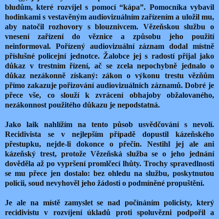
bludům, které rozvíjel s pomocí “kápa”. Pomocníka vybavil
hodinkami s vestavěným audiovizuálním zařízením a uložil mu,
aby natočil rozhovory s blouznivcem. Vězeňskou službu o
vnesení zařízení do věznice a způsobu jeho použití
neinformoval. Pořízený audiovizuální záznam dodal místně
příslušné policejní jednotce. Žalobce jej s radostí přijal jako
důkaz v trestním řízení, ač se zcela nepochybně jednalo o
důkaz nezákonně získaný: zákon o výkonu trestu vězňům
přímo zakazuje pořizování audiovizuálních záznamů. Dobré je
přece vše, co slouží k zvrácení obhajoby obžalovaného,
nezákonnost použitého důkazu je nepodstatná.
Jako laik nahlížím na tento působ usvědčování s nevolí.
Recidivista se v nejlepším případě dopustil kázeňského
přestupku, nejde-li dokonce o přečin. Nestihl jej ale ani
kázeňský trest, protože Vězeňská služba se o jeho jednání
dověděla až po vypršení promlčecí lhůty. Trochy spravedlnosti
se mu přece jen dostalo: bez ohledu na službu, poskytnutou
policii, soud nevyhověl jeho žádosti o podmíněné propuštění.
Je ale na místě zamyslet se nad počínáním policisty, který
recidivistu v rozvíjení úkladů proti spoluvězni podpořil a