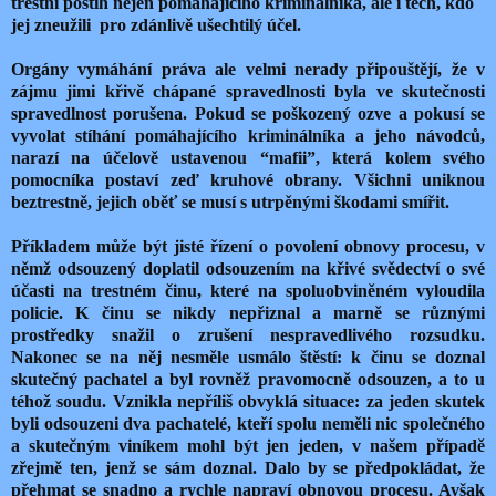
trestní postih nejen pomáhajícího kriminálníka, ale i těch, kdo
jej zneužili pro zdánlivě ušechtilý účel.
Orgány vymáhání práva ale velmi nerady připouštějí, že v
zájmu jimi křivě chápané spravedlnosti byla ve skutečnosti
spravedlnost porušena. Pokud se poškozený ozve a pokusí se
vyvolat stíhání pomáhajícího kriminálníka a jeho návodců,
narazí na účelově ustavenou “mafii”, která kolem svého
pomocníka postaví zeď kruhové obrany. Všichni uniknou
beztrestně, jejich oběť se musí s utrpěnými škodami smířit.
Příkladem může být jisté řízení o povolení obnovy procesu, v
němž odsouzený doplatil odsouzením na křivé svědectví o své
účasti na trestném činu, které na spoluobviněném vyloudila
policie. K činu se nikdy nepřiznal a marně se různými
prostředky snažil o zrušení nespravedlivého rozsudku.
Nakonec se na něj nesměle usmálo štěstí: k činu se doznal
skutečný pachatel a byl rovněž pravomocně odsouzen, a to u
téhož soudu. Vznikla nepříliš obvyklá situace: za jeden skutek
byli odsouzeni dva pachatelé, kteří spolu neměli nic společného
a skutečným viníkem mohl být jen jeden, v našem případě
zřejmě ten, jenž se sám doznal. Dalo by se předpokládat, že
přehmat se snadno a rychle napraví obnovou procesu. Avšak