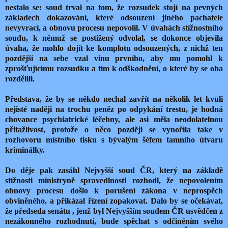
nestalo se: soud trval na tom, že rozsudek stojí na pevných
základech dokazování, které odsouzení jiného pachatele
nevyvrací, a obnovu procesu nepovolil. V úvahách stížnostního
soudu, k němuž se postižený odvolal, se dokonce objevila
úvaha, že mohlo dojít ke komplotu odsouzených, z nichž ten
pozdější na sebe vzal vinu prvního, aby mu pomohl k
zprošťujícímu rozsudku a tím k odškodnění, o které by se oba
rozdělili.
Představa, že by se někdo nechal zavřít na několik let kvůli
nejisté naději na trochu peněz po odpykání trestu, je hodná
chovance psychiatrické léčebny, ale asi měla neodolatelnou
přitažlivost, protože o něco později se vynořila take v
rozhovoru místního tisku s bývalým šéfem tamního útvaru
kriminálky.
Do děje pak zasáhl Nejvyšší soud ČR, který na základě
stížnosti ministryně spravedlnosti rozhodl, že nepovolením
obnovy procesu došlo k porušení zákona v neprospěch
obviněného, a přikázal řízení zopakovat. Dalo by se očekávat,
že předseda senátu , jenž byl Nejvyšším soudem ČR usvědčen z
nezákonného rozhodnutí, bude spěchat s odčiněním svého