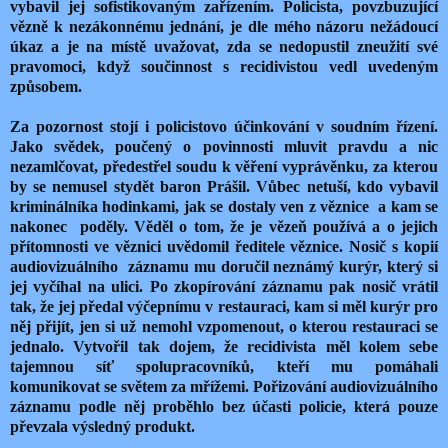
vybavil jej sofistikovaným zařízením. Policista, povzbuzující
vězně k nezákonnému jednání, je dle mého názoru nežádoucí
úkaz a je na místě uvažovat, zda se nedopustil zneužití své
pravomoci, když součinnost s recidivistou vedl uvedeným
způsobem.
Za pozornost stojí i policistovo účinkování v soudním řízení.
Jako svědek, poučený o povinnosti mluvit pravdu a nic
nezamlčovat, předestřel soudu k věření vyprávěnku, za kterou
by se nemusel stydět baron Prášil. Vůbec netuší, kdo vybavil
kriminálníka hodinkami, jak se dostaly ven z věznice a kam se
nakonec poděly. Věděl o tom, že je vězeň používá a o jejich
přítomnosti ve věznici uvědomil ředitele věznice. Nosič s kopií
audiovizuálního záznamu mu doručil neznámý kurýr, který si
jej vyčíhal na ulici. Po zkopírování záznamu pak nosič vrátil
tak, že jej předal výčepnímu v restauraci, kam si měl kurýr pro
něj přijít, jen si už nemohl vzpomenout, o kterou restauraci se
jednalo. Vytvořil tak dojem, že recidivista měl kolem sebe
tajemnou síť spolupracovníků, kteří mu pomáhali
komunikovat se světem za mřížemi. Pořizování audiovizuálního
záznamu podle něj proběhlo bez účasti policie, která pouze
převzala výsledný produkt.