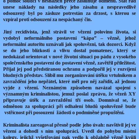
o pomoc soudci v nesnázích přece zasluhuje odměnu. Stát rád
unese náklady na následky jeho zásahu a nespravedlivě
odsouzený byl po zásluze potrestán za drzost, s kterou se
vzpíral proti odsouzení za nespáchaný čin.
Jiný recidivista, jenž strávil ve vězení polovinu života, si
vydobyl neformálního postavení “kápa” – vězně, jehož
neformální autoritu uznávali jak spoluvězni, tak dozorci. Když
se do jeho blízkosti a vlivu dostal pomatenec, který se
nedokázal orientovat v nové životní situaci po pádu z vysokého
společenského postavení do postavení vězně, zavětřil příležitost.
Přijal jej pod předstíranou ochranu a podpořil jej v rozvíjení
bludných představ. Slíbil mu zorganizování útěku vrtulníkem a
zavraždění jeho nepřátel, které měl pro něj zařídit, až jednou
vyjde z vězení. Neznámým způsobem navázal spojení s
významným kriminalistou, jemuž poslal zprávu, že vězeň XY
připravuje útěk a zavraždění tří osob. Domníval se, že
odměnou za spolupráci při odhalení bludů spoluvězně bude
vstřícnost při posouzení žádosti o podmíněné propuštění.
Kriminalista zareagoval přesně podle jeho úvah: navštívil jej ve
vězení a dohodl s ním spolupráci. Uvedl do pohybu místní
kolegy, jejichž vyšetřování pak vedlo k obžalobě vězně kvůli