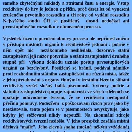
samého zbytečnými náklady a ztrátami času a energie. Vstup
recidivisty do hry je jednou z příčin, proč deset let od vynesení
zrušeného prvotního rozsudku a tři roky od vydání rozsudku
Nejvyššího soudu ČR se postižený dosud nedočkal ani
prvostupňového rozsudku v obnoveném procesu.
Výsledek řízení o povolení obnovy procesu ale nepřinesl změnu
v přístupu místních orgánů k recidivistově jednání : policie v
něm opět nic nezákonného neshledala, dozorové státní
zastupitelství její názor potvrdilo a státní zastupitelství druhého
stupně při výkonu dohledu uznalo postup prvostupňových
orgánů za bezchybný. Postižený se bránil, podával námitky
proti rozhodnutím státního zastupitelství na různá místa, takže
z jeho přetahování s orgány činnými v trestním řízení o stíhání
recidivisty vzešel slušný balík písemností. Výtvory policie a
státního zastupitelství spojuje zajímavost: ve všech sděleních se
opakuje odůvodněné tvrzení, že se recidivista nedopustil
přečinu pomluvy. Podezření z poškozování cizích práv jako by
neexistovalo, tento pojem se v písemnostech nevyskytuje, jako
kdyby jej stěžovatel nikdy nepoužil. Na zkoumání zdroje
recidivistových tvrzení nedošlo. V jeho prospěch zasáhla místní
účelová “mafie”. Jeho zjevná snaha (možná někým vyžádaná)