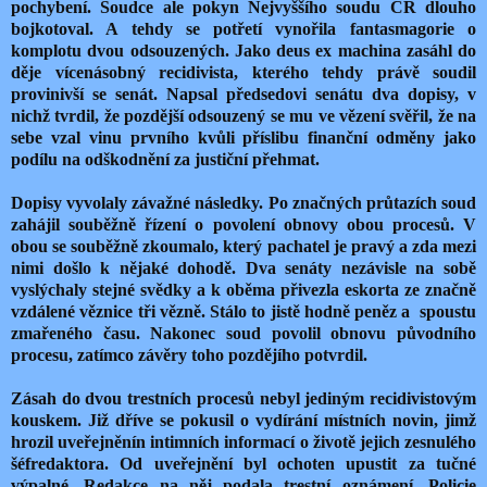
pochybení. Soudce ale pokyn Nejvyššího soudu ČR dlouho
bojkotoval. A tehdy se potřetí vynořila fantasmagorie o
komplotu dvou odsouzených. Jako deus ex machina zasáhl do
děje vícenásobný recidivista, kterého tehdy právě soudil
provinivší se senát. Napsal předsedovi senátu dva dopisy, v
nichž tvrdil, že pozdější odsouzený se mu ve vězení svěřil, že na
sebe vzal vinu prvního kvůli příslibu finanční odměny jako
podílu na odškodnění za justiční přehmat.
Dopisy vyvolaly závažné následky. Po značných průtazích soud
zahájil souběžně řízení o povolení obnovy obou procesů. V
obou se souběžně zkoumalo, který pachatel je pravý a zda mezi
nimi došlo k nějaké dohodě. Dva senáty nezávisle na sobě
vyslýchaly stejné svědky a k oběma přivezla eskorta ze značně
vzdálené věznice tři vězně. Stálo to jistě hodně peněz a spoustu
zmařeného času. Nakonec soud povolil obnovu původního
procesu, zatímco závěry toho pozdějího potvrdil.
Zásah do dvou trestních procesů nebyl jediným recidivistovým
kouskem. Již dříve se pokusil o vydírání místních novin, jimž
hrozil uveřejněnín intimních informací o životě jejich zesnulého
šéfredaktora. Od uveřejnění byl ochoten upustit za tučné
výpalné. Redakce na něj podala trestní oznámení. Policie