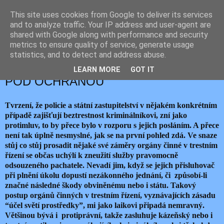
This site uses cookies from Google to deliver its services
JEMELIK ZDENĚK
and to analyze traffic. Your IP address and user-agent are
shared with Google along with performance and security
metrics to ensure quality of service, generate usage
statistics, and to detect and address abuse.
úterý 2. srpna 2016
SPOLUPRACUJÍCÍ KRIMINÁLNÍCI
LEARN MORE
GOT IT
POD OCHRANOU
Tvrzení, že policie a státní zastupitelství v nějakém konkrétním
případě zajišťují beztrestnost kriminálníkovi, zní jako
protimluv, to by přece bylo v rozporu s jejich posláním. A přece
není tak úplně nesmyslné, jak se na první pohled zdá. Ve snaze
stůj co stůj prosadit nějaké své záměry orgány činné v trestním
řízení se občas uchýlí k zneužití služby pravomocně
odsouzeného pachatele. Nevadí jim, když se jejich přisluhovač
při plnění úkolu dopustí nezákonného jednání, či způsobí-li
značné následné škody obviněnému nebo i státu. Takový
postup orgánů činných v trestním řízení, vyznávajících zásadu
“účel světí prostředky”, mi jako laikovi připadá nemravný.
Většinou bývá i protiprávní, takže zasluhuje kázeňský nebo i