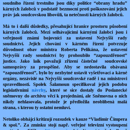
soudního řízení trestního jsou díky politice “obrany hradu”
kárných žalobců v podstatě bezmocní proti poškozování jejich
práv jak soudcovskou libovůlí, ta netečností kárných žalobců.
Má to i další důsledky, přesahující hranice prostoru působení
kárných žalobců. Mezi selhávajícími kárnými žalobci jsou i
veřejnosti známí bojovníci za ustavení Nejvyšší rady
soudnictví. Jejich chování v kárném řízení potvrzuje
důvodnost obav ministra Roberta Pelikána, že ustavení
Nejvyšší rady soudnictví by prohoubilo “zapouzdřenost”
justice. Jako laik považuji zřízení částečné soudcovské
samosprávy za prospěšné. Aby se nedostavila obávaná
“zapouzdřenost”, bylo by nezbytné ustavit vyšetřovací a kárné
orgány, nezávislé na Nejvyšší soudcovské radě i na ministrovi
spravedlnosti. Spolek Šalamoun specifikoval jejich podobu
legislativními
návrhy
, které se sice dostaly do Poslanecké
sněmovny do archivu věcí k projednání, ale Sněmovna o nich
nikdy nehlasovala, protože je předložila neoblíbená malá
strana, s kterou ty ostatní nemluví.
Netoliko obhájci kritizují rozsudek v kauze “Vladimír Čimpera
& spol.”. Za zmínku stojí např. veřejné televizní vystoupení