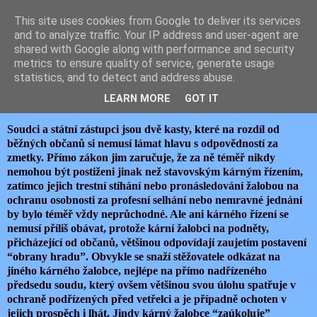
This site uses cookies from Google to deliver its services
JEMELIK ZDENĚK
and to analyze traffic. Your IP address and user-agent are
shared with Google along with performance and security
metrics to ensure quality of service, generate usage
statistics, and to detect and address abuse.
pondělí 15. srpna 2016
SOUDCOVSKÉ VOLNÉ MRAVY
LEARN MORE
GOT IT
Soudci a státní zástupci jsou dvě kasty, které na rozdíl od
běžných občanů si nemusí lámat hlavu s odpovědností za
zmetky. Přímo zákon jim zaručuje, že za ně téměř nikdy
nemohou být postiženi jinak než stavovským kárným řízením,
zatímco jejich trestní stíhání nebo pronásledování žalobou na
ochranu osobnosti za profesní selhání nebo nemravné jednání
by bylo téměř vždy neprůchodné. Ale ani kárného řízení se
nemusí příliš obávat, protože kární žalobci na podněty,
přicházející od občanů, většinou odpovídají zaujetím postavení
“obrany hradu”. Obvykle se snaží stěžovatele odkázat na
jiného kárného žalobce, nejlépe na přímo nadřízeného
předsedu soudu, který ovšem většinou svou úlohu spatřuje v
ochraně podřízených před vetřelci a je případně ochoten v
jejich prospěch i lhát. Jindy kárný žalobce “zaúkoluje”