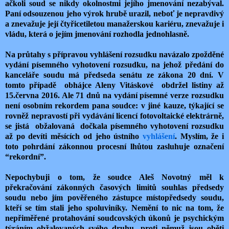
ačkoli soud se nikdy okolnostmi jejího jmenování nezabýval.
Paní odsouzenou jeho výrok hrubě urazil, neboť je nepravdivý
a znevažuje její čtyřicetiletou manažerskou kariéru, znevažuje i
vládu, která o jejím jmenování rozhodla jednohlasně.
Na průtahy s přípravou vyhlášení rozsudku navázalo zpožděné
vydání písemného vyhotovení rozsudku, na jehož předání do
kanceláře soudu má předseda senátu ze zákona 20 dní. V
tomto případě obhájce Aleny Vitáskové obdržel listiny až
15.června 2016. Ale 71 dnů na vydání písemné verze rozsudku
není osobním rekordem pana soudce: v jiné kauze, týkající se
rovněž nepravostí při vydávání licencí fotovoltaické elektrárně,
se jistá obžalovaná dočkala písemného vyhotovení rozsudku
až po devíti měsících od jeho ústního
vyhlášení
. Myslím, že i
toto pohrdání zákonnou procesní lhůtou zasluhuje označení
“rekordní”.
Nepochybuji o tom, že soudce Aleš Novotný měl k
překračování zákonných časových limitů souhlas předsedy
soudu nebo jím pověřeného zástupce místopředsedy soudu,
kteří se tím stali jeho spoluviníky. Nemění to nic na tom, že
nepřiměřené protahování soudcovských úkonů je psychickým
týráním obžalovaných svého druhu, proti němuž jsou oběti