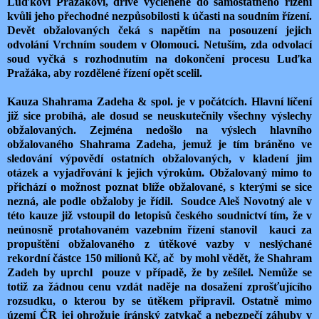
Luďkovi Pražákovi, dříve vyčleněné do samostatného řízení
kvůli jeho přechodné nezpůsobilosti k účasti na soudním řízení.
Devět obžalovaných čeká s napětím na posouzení jejich
odvolání Vrchním soudem v Olomouci. Netuším, zda odvolací
soud vyčká s rozhodnutím na dokončení procesu Luďka
Pražáka, aby rozdělené řízení opět scelil.
Kauza Shahrama Zadeha & spol. je v počátcích. Hlavní líčení
již sice probíhá, ale dosud se neuskutečnily všechny výslechy
obžalovaných. Zejména nedošlo na výslech hlavního
obžalovaného Shahrama Zadeha, jemuž je tím bráněno ve
sledování výpovědí ostatních obžalovaných, v kladení jim
otázek a vyjadřování k jejich výrokům. Obžalovaný mimo to
přichází o možnost poznat blíže obžalované, s kterými se sice
nezná, ale podle obžaloby je řídil. Soudce Aleš Novotný ale v
této kauze již vstoupil do letopisů českého soudnictví tím, že v
neúnosně protahovaném vazebním řízení stanovil kauci za
propuštění obžalovaného z útěkové vazby v neslýchané
rekordní částce 150 milionů Kč, ač by mohl vědět, že Shahram
Zadeh by uprchl pouze v případě, že by zešílel. Nemůže se
totiž za žádnou cenu vzdát naděje na dosažení zprošťujícího
rozsudku, o kterou by se útěkem připravil. Ostatně mimo
území ČR jej ohrožuje íránský zatykač a nebezpečí záhuby v