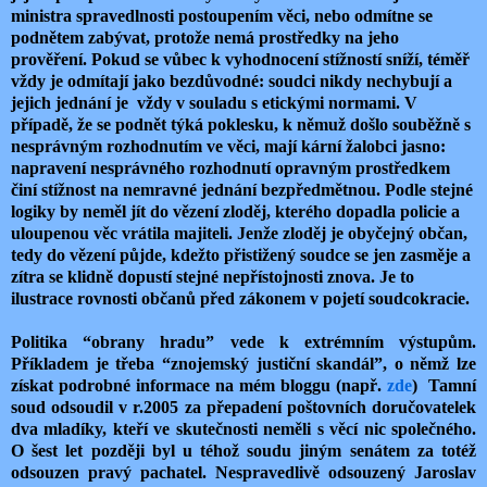
ministra spravedlnosti postoupením věci, nebo odmítne se
podnětem zabývat, protože nemá prostředky na jeho
prověření. Pokud se vůbec k vyhodnocení stížností sníží, téměř
vždy je odmítají jako bezdůvodné: soudci nikdy nechybují a
jejich jednání je vždy v souladu s etickými normami. V
případě, že se podnět týká poklesku, k němuž došlo souběžně s
nesprávným rozhodnutím ve věci, mají kární žalobci jasno:
napravení nesprávného rozhodnutí opravným prostředkem
činí stížnost na nemravné jednání bezpředmětnou. Podle stejné
logiky by neměl jít do vězení zloděj, kterého dopadla policie a
uloupenou věc vrátila majiteli. Jenže zloděj je obyčejný občan,
tedy do vězení půjde, kdežto přistižený soudce se jen zasměje a
zítra se klidně dopustí stejné nepřístojnosti znova. Je to
ilustrace rovnosti občanů před zákonem v pojetí soudcokracie.
Politika “obrany hradu” vede k extrémním výstupům.
Příkladem je třeba “znojemský justiční skandál”, o němž lze
získat podrobné informace na mém bloggu (např.
zde
) Tamní
soud odsoudil v r.2005 za přepadení poštovních doručovatelek
dva mladíky, kteří ve skutečnosti neměli s věcí nic společného.
O šest let později byl u téhož soudu jiným senátem za totéž
odsouzen pravý pachatel. Nespravedlivě odsouzený Jaroslav