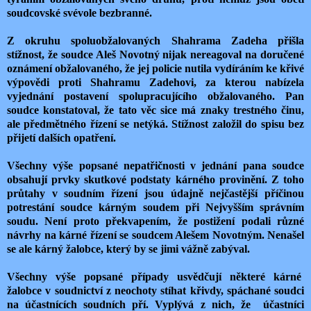
soudcovské svévole bezbranné.
Z okruhu spoluobžalovaných Shahrama Zadeha přišla
stížnost, že soudce Aleš Novotný nijak nereagoval na doručené
oznámení obžalovaného, že jej policie nutila vydíráním ke křivé
výpovědi proti Shahramu Zadehovi, za kterou nabízela
vyjednání postavení spolupracujícího obžalovaného. Pan
soudce konstatoval, že tato věc sice má znaky trestného činu,
ale předmětného řízení se netýká. Stížnost založil do spisu bez
přijetí dalších opatření.
Všechny výše popsané nepatřičnosti v jednání pana soudce
obsahují prvky skutkové podstaty kárného provinění. Z toho
průtahy v soudním řízení jsou údajně nejčastější příčinou
potrestání soudce kárným soudem při Nejvyšším správním
soudu. Není proto překvapením, že postižení podali různé
návrhy na kárné řízení se soudcem Alešem Novotným. Nenašel
se ale kárný žalobce, který by se jimi vážně zabýval.
Všechny výše popsané případy usvědčují některé kárné
žalobce v soudnictví z neochoty stíhat křivdy, spáchané soudci
na účastnících soudních pří. Vyplývá z nich, že účastníci