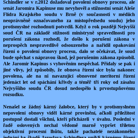
Schindler se v r.2012 dožadoval povolení obnovy procesu, ale
senát Jaromíra Kapinuse mu nevyhověl a stížnostní senát Aleše
Flídra Krajského soudu v Brně (v současnosti v médiích
neoprávněně označovaného za místopředsedu soudu) jeho
protismyslné rozhodnutí potvrdil. Když o rok později Nejvyšší
soud ČR na základě stížnosti ministryně spravedlnosti pro
porušení zákona rozhodl, že došlo k porušení zákona v
neprospěch nespravedlivě odsouzeného a nařídil opakování
řízení o povolení obnovy procesu, dalo se očekávat, že soud
bude spěchat s nápravou škod, jež porušením zákona zpúsobil.
Ale Jaromír Kapinus s vyhověním nespěchal. Přidaly se pak i
jiné vlivy, jež způsobily, že obnova řízení sice byla nakonec
povolena, ale na ni navazující obnovené meritorní řízení
jedenáct let od spáchání křivdy a téměř tři roky od zásahu
Nejvyššího soudu ČR dosud nedospělo k prvostupňovému
rozsudku.
Nenašel se žádný kárný žalobce, který by v protismyslném
nepovolení obnovy viděl kárné provinění, ačkoli příležitost
postupně dostali všichni, kteří přicházeli v úvahu. Poslední v
řadě oslovených nechal vědomě marně vypršet tříletou
objektivní procesní lhůtu, takže pachatelé nezákonného
jednání ke škodě Jaroslava Schindlera unikli kárnému řízení