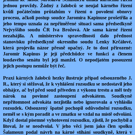
jednou provždy. Žádný z žalobců se neujal kárného řízení
kvůli počátečním průtahům v řízení o povolení obnovy
procesu, ačkoli postup soudce Jaromíra Kapinuse prošetřila a
jeho tempo uznala za nepřiměřené situaci sama předsedkyně
Nejvyššího soudu ČR Iva Brožová. Ale sama kárné řízení
nezahájila. A ministerstvo spravedlnosti dalo přednost
stanovisku předsedkyně okresního soudu Lenky Krčálové,
která projevila názor přesně opačný. Je to dost přirozené:
Jaromír Kapinus je její předchůdce ve funkci a členem
loudavého senátu byl její manžel. O nepodjatém posouzení
jejich postupu nemůže být řeč.
Praxi kárných žalobců hezky ilustruje případ odsouzeného J.
R., který si stěžoval, že k vyhlášení rozsudku se nedostavil jeho
obhájce, ač byl před soud přiveden z výkonu trestu a měl tedy
nárok na povinné zastoupení advokátem. Soudkyně
nepřítomnost advokáta nezjistila nebo ignorovala a vyhlásila
rozsudek. Odsouzený špatně pochopil odůvodnění rozsudku,
neměl se s kým poradit a ve zmatku se vzdal na místě odvolání.
Když dostal písemné vyhotovení rozsudku, zjistil, že pochybil a
litoval, že se neodvolal. V jeho věci jsem jako člen spolku
Šalamoun podal návrh na kárné stíhání soudkyně, která v