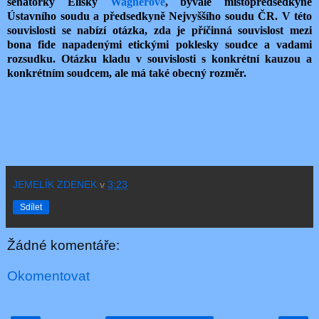
senátorky Elišky
Wagnerové
, bývalé místopředsedkyně
Ústavního soudu a předsedkyně Nejvyššího soudu ČR. V této
souvislosti se nabízí otázka, zda je příčinná souvislost mezi
bona fide napadenými etickými poklesky soudce a vadami
rozsudku. Otázku kladu v souvislosti s konkrétní kauzou a
konkrétním soudcem, ale má také obecný rozměr.
JEMELÍK ZDENEK
v
3:23
Sdílet
Žádné komentáře:
Okomentovat