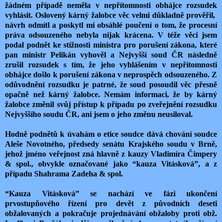
žádném případě neměla v nepřítomnosti obhájce rozsudek
vyhlásit. Oslovený kárný žalobce věc velmi důkladně prověřil,
návrh odmítl a poskytl mi obsáhlé poučení o tom, že procesní
práva odsouzeného nebyla nijak krácena. V téže věci jsem
podal podnět ke stížnosti ministra pro porušení zákona, které
pan ministr Pelikán vyhověl a Nejvyšší soud ČR následně
zrušil rozsudek s tím, že jeho vyhlášením v nepřítomnosti
obhájce došlo k porušení zákona v neprospěch odsouzeného. Z
odůvodnění rozsudku je patrné, že soud posoudil věc přesně
opačně než kárný žalobce. Nemám informaci, že by kárný
žalobce změnil svůj přístup k případu po zveřejnění rozsudku
Nejvyššího soudu ČR, ani jsem o jeho změnu neusiloval.
Hodně podnětů k úvahám o etice soudce dává chování soudce
Aleše Novotného, předsedy senátu Krajského soudu v Brně,
jehož jméno veřejnost zná hlavně z kauzy Vladimíra Čimpery
& spol., obvykle označované jako “kauza Vitásková”, a z
případu Shahrama Zadeha & spol.
“Kauza Vitásková” se nachází ve fázi ukončení
prvostupňového řízení pro devět z původních deseti
obžalovaných a pokračuje projednávání obžaloby proti obž.