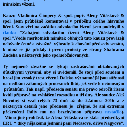
íránském vězení.
Kauzu Vladimíra Čimpery & spol. popř. Aleny Vitáskové &
spol. jsem průběžně komentoval v průběhu celého hlavního
líčení. Stav věci na začátku odvolacího řízení jsem podchytil v
článku
“Zahájení odvolacího řízení Aleny Vitáskové &
spol.”.Vedle meritotních námitek obhájců tuto kauzu provázejí
nebývale četné a závažné výhrady k chování předsedy senátu,
k nimž se již přidaly i první protesty ze strany Shahrama
Zadeha a některých jeho spoluobžalovaných.
Ty nejméně závažné se týkají zastrašování obžalovaných
důtklivými výzvami, aby si uvědomili, že stojí před soudem a
hrozí jim vysoký trest vězení. Daleko významnější jsou stížnosti
na nedbání zákonných procesních lhůt, jež vede k neúnosným
průtahům. Tak např. předseda senátu má právo odročit řízení
kvůli přípravě na vyhlášení rozsudku o tři dny. Ale soudce Aleš
Novotný si vzal celých 73 dnů až do 22.února 2016 a z
některých detailů jeho přednesu je zřejmé, že ani extrémní
překročení lhůty mu na bezchybnou přípravu
nestačilo
).
Mimo jiné prohlásil, že Alena Vitásková se stala předsedkyní
ERÚ “ díky nějakému jednání paní Nečasové, dříve Nagyové”,