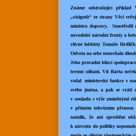
Známe odstrašující příklad
„vizigotů“ ze strany Věci veř
ministra dopravy. Soustředil 
novodobé národní fronty a beton
vlivné lobbisty Tomáše Hrdlič
Odveta na sebe nenechala dlouh
Jeho proradní blízcí spolupraco
trestní stíhání. Vít Bárta neč
vzdal ministerské funkce v nad
svého jména, a pak se vrátí n
v souladu s výše zmíněnými et
v přímém televizním přenosu 
natolik, že ani zproštění o
k návratu do politiky nepomohlo
muže se silným vlasteneckým cít