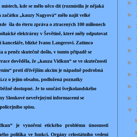
►
místech, kde se mělo něco dít (rozmístila je nějaká
►
a začátku „kauzy Nagyová“ mělo najít velké
 zde šla do éteru zpráva o ztracených 100 milionech
►
oltaické elektrárny v Ševětíně, které měly odputovat
►
 kanceláře, blízké Ivanu Langerovi. Zatímco
►
ta a peněz skutečně došlo, v tomto případě se
erace dověděla, že „kauza Vidkun“ se ve skutečnosti
►
ením“ proti dřívějším akcím je nápadně podrobná
►
í.cz o jejím obsahu, podložená poznatky
►
u běžně dostupné. Je to součást švejkolandského
►
biny Slonkové neveřejnými informacemi se
policejního spisu.
▼
kun“ je vynoření etického problému únosnosti
ého politika ve funkci. Orgány celostátního vedení