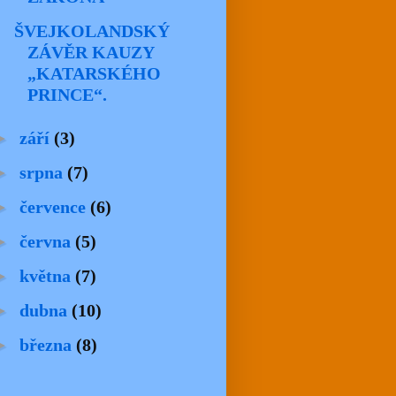
ŠVEJKOLANDSKÝ
ZÁVĚR KAUZY
„KATARSKÉHO
PRINCE“.
►
září
(3)
►
srpna
(7)
►
července
(6)
►
června
(5)
►
května
(7)
►
dubna
(10)
►
března
(8)