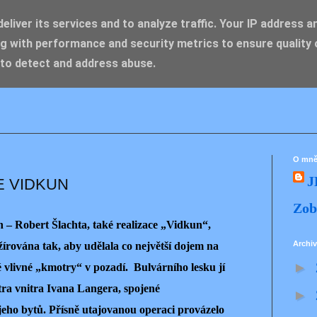
liver its services and to analyze traffic. Your IP address a
g with performance and security metrics to ensure quality 
IK ZDENĚK
 to detect and address abuse.
O mn
J
E VIDKUN
Zob
an – Robert Šlachta, také realizace „Vidkun“,
Archiv
žírována tak, aby udělala co největší dojem na
►
 vlivné „kmotry“ v pozadí. Bulvárního lesku jí
tra vnitra Ivana Langera, spojené
►
eho bytů. Přísně utajovanou operaci provázelo