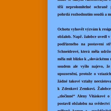
těší neprolomitelné ochraně p
pohrdá rozhodnutím soudů a má 
Ochotu vyhovět výzvám k resign
obžalob. Např. žalobce uvedl v
podřízeného na postavení stř
Schneidrové, která měla udrž
měla mít blízko k „slováckému
soudem ale vyšlo najevo, ž
upozornění, protože o vztazí
žádné takové vztahy neexistov
k Zdenkovi Zemkovi. Žalobce 
„zločinné“ Aleny Vitáskové o
postavil obžalobu na svědectví 
milionů korun a „usvědčujíc