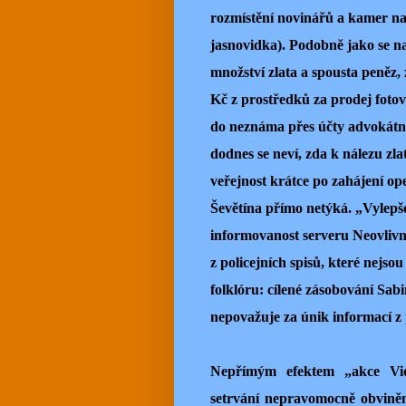
rozmístění novinářů a kamer na 
jasnovidka). Podobně jako se n
množství zlata a spousta peněz,
Kč z prostředků za prodej fotov
do neznáma přes účty advokátní
dodnes se neví, zda k nálezu zla
veřejnost krátce po zahájení op
Ševětína přímo netýká. „Vylepš
informovanost serveru Neovlivn
z policejních spisů, které nejso
folklóru: cílené zásobování Sa
nepovažuje za únik informací z 
Nepřímým efektem „akce Vid
setrvání nepravomocně obviněn