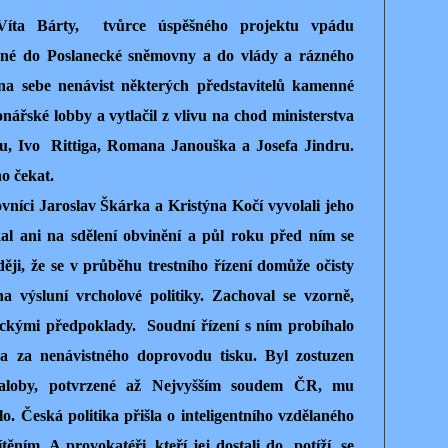
 Víta Bárty, tvůrce úspěšného projektu vpádu
ejné do Poslanecké sněmovny a do vlády a rázného
na sebe nenávist některých představitelů kamenné
ářské lobby a vytlačil z vlivu na chod ministerstva
ku, Ivo Rittiga, Romana Janouška a Josefa Jindru.
o čekat.
vníci Jaroslav Škárka a Kristýna Kočí vyvolali jeho
ekal ani na sdělení obvinění a půl roku před ním se
ěji, že se v průběhu trestního řízení domůže očisty
a výsluní vrcholové politiky. Zachoval se vzorně,
ickými předpoklady. Soudní řízení s ním probíhalo
a za nenávistného doprovodu tisku. Byl zostuzen
bžaloby, potvrzené až Nejvyšším soudem ČR, mu
. Česká politika přišla o inteligentního vzdělaného
ěním. A provokatéři, kteří jej dostali do potíží, se