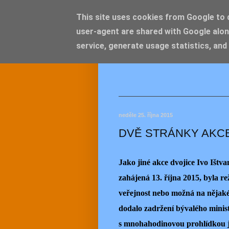
This site uses cookies from Google to de
user-agent are shared with Google alon
JEMEL
service, generate usage statistics, and
neděle 25. října 2015
DVĚ STRÁNKY AKC
Jako jiné akce dvojice Ivo Ištv
zahájená 13. října 2015, byla re
veřejnost nebo možná na nějaké
dodalo zadržení bývalého minis
s mnohahodinovou prohlídkou j