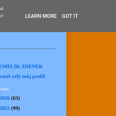
nd
LEARN MORE
GOT IT
of
ě
EMELÍK ZDENEK
razit celý můj profil
 blogu
2026
(63)
2025
(99)