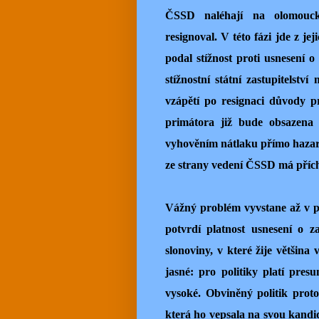
ČSSD naléhají na olomouck
resignoval. V této fázi jde z j
podal stížnost proti usnesení o
stížnostní státní zastupitelstv
vzápětí po resignaci důvody p
primátora již bude obsazena 
vyhověním nátlaku přímo hazar
ze strany vedení ČSSD má příc
Vážný problém vyvstane až v pří
potvrdí platnost usnesení o z
slonoviny, v které žije většina
jasné: pro politiky platí pre
vysoké. Obviněný politik proto
která ho vepsala na svou kandid