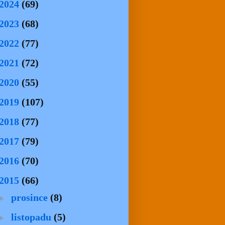
2024
(69)
2023
(68)
2022
(77)
2021
(72)
2020
(55)
2019
(107)
2018
(77)
2017
(79)
2016
(70)
2015
(66)
►
prosince
(8)
►
listopadu
(5)