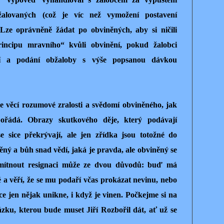
alovaných (což je víc než vymožení postavení
 Lze oprávněně žádat po obviněných, aby si ničili
incipu mravního“ kvůli obvinění, pokud žalobci
ění a podání obžaloby s výše popsanou dávkou
 věcí rozumové zralosti a svědomí obviněného, jak
pořádá. Obrazy skutkového děje, který podávají
e sice překrývají, ale jen zřídka jsou totožné do
ěný a bůh snad vědí, jaká je pravda, ale obviněný se
mítnout resignaci může ze dvou důvodů: buď má
né a věří, že se mu podaří včas prokázat nevinu, nebo
ce jen nějak unikne, i když je vinen. Počkejme si na
zku, kterou bude muset Jiří Rozbořil dát, ať už se