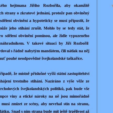
ého hejtmana Jiřího Rozbořila, aby okamžitě
ejich strany o zkratové jednání, protože pan obviněný
 sdělení obvinění a hypoteticky se musí připustit, že
í může jeho stíhání zrušit. Mohlo by se tedy stát, že
ro sdělení obvinění pominou, ale židle vypuzeného
náhradníkem. V takové situaci by Jiří Rozbořil
doval s řádně nabytým mandátem, čili nátlak na něj
huť pouhé neodpovědné švejkolandské taškařice.
padě, že místně příslušné vyšší státní zastupitelství
ahájení trestního stíhání. Nazíráno z výše věže ze
 vrcholových švejkolandských politiků, pak bude vše
sumpce viny a etické nároky na ně jsou mimořádně
 musí zmizet ze scény, aby nevrhal stín na stranu,
átku. Snad s ním strana bude mít ještě trpělivost až