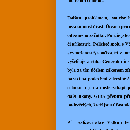
mu to líbí či nikoli.
Dalším problémem, souvisej
nezákonnost účasti Útvaru pro
od samého začátku. Policie jako
či přikazuje. Policisté spolu s 
„vymoženost“, spočívající v tom
vyšetřuje a stíhá Generální in
byla za tím účelem zákonem zříz
narazí na podezření z trestné č
celníků a je na místě zahájit
další úkony. GIBS přebírá pří
podezřelých, kteří jsou účastník
Při realizaci akce Vidkun t