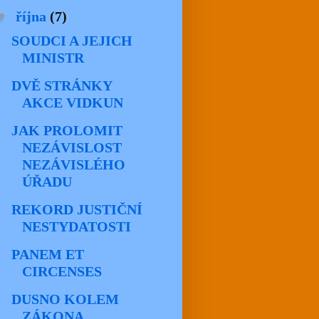
▼
října
(7)
SOUDCI A JEJICH
MINISTR
DVĚ STRÁNKY
AKCE VIDKUN
JAK PROLOMIT
NEZÁVISLOST
NEZÁVISLÉHO
ÚŘADU
REKORD JUSTIČNÍ
NESTYDATOSTI
PANEM ET
CIRCENSES
DUSNO KOLEM
ZÁKONA