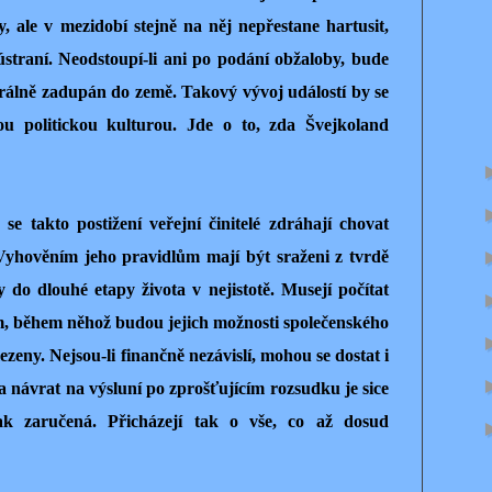
 ale v mezidobí stejně na něj nepřestane hartusit,
ústraní. Neodstoupí-li ani po podání obžaloby, bude
orálně zadupán do země. Takový vývoj událostí by se
ou politickou kulturou. Jde o to, zda Švejkoland
 takto postižení veřejní činitelé zdráhají chovat
Vyhověním jeho pravidlům mají být sraženi z tvrdě
 do dlouhé etapy života v nejistotě. Musejí počítat
ím, během něhož budou jejich možnosti společenského
zeny. Nejsou-li finančně nezávislí, mohou se dostat i
na návrat na výsluní po zprošťujícím rozsudku je sice
ak zaručená. Přicházejí tak o vše, co až dosud