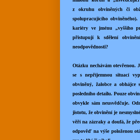
z okruhu obviněných či obž
spolupracujícího obviněného).
kariéry ve jménu „vyššího pr
přistupují k sdělení obvin
neodpovědnosti?
Otázku nechávám otevřenou. Je
se s nepříjemnou situací vy
obviněný, žalobce a obhájce s
posledního detailu. Pouze obvin
obvykle sám neusvědčuje. Od
jistotu, že obvinění je nesmysl
věří na zázraky a doufá, že pře
odpověď na výše položenou otá