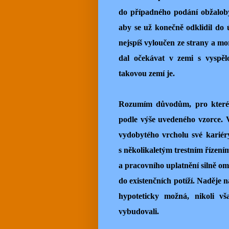
do případného podání obžaloby,
aby se už konečně odklidil do 
nejspíš vyloučen ze strany a m
dal očekávat v zemi s vyspěl
takovou zemí je.
Rozumím důvodům, pro které se
podle výše uvedeného vzorce. 
vydobytého vrcholu své kariéry
s několikaletým trestním řízen
a pracovního uplatnění silně ome
do existenčních potíží. Naděje 
hypoteticky možná, nikoli vš
vybudovali.