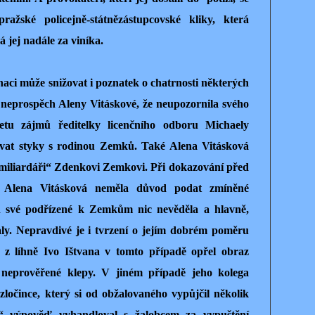
ražské policejně-státnězástupcovské kliky, která
jej nadále za viníka.
aci může snižovat i poznatek o chatrnosti některých
 neprospěch Aleny Vitáskové, že neupozornila svého
etu zájmů ředitelky licenčního odboru Michaely
ovat styky s rodinou Zemků. Také Alena Vitásková
 miliardáři“ Zdenkovi Zemkovi. Při dokazování před
e Alena Vitásková neměla důvod podat zmíněné
ch své podřízené k Zemkům nic nevěděla a hlavně,
aly. Nepravdivé je i tvrzení o jejím dobrém poměru
z líhně Ivo Ištvana v tomto případě opřel obraz
 neprověřené klepy. V jiném případě jeho kolega
zločince, který si od obžalovaného vypůjčil několik
í“ výpověď vyhandloval s žalobcem za vypuštění