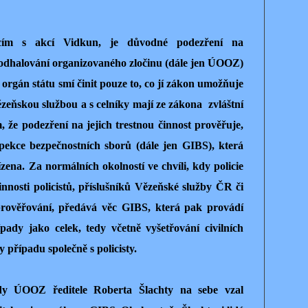
ícím s akcí Vidkun, je důvodné podezření na
 odhalování organizovaného zločinu (dále jen ÚOOZ)
 orgán státu smí činit pouze to, co jí zákon umožňuje
Vězeňskou službou a s celníky mají ze zákona zvláštní
, že podezření na jejich trestnou činnost prověřuje,
spekce bezpečnostních sborů (dále jen GIBS), která
ena. Za normálních okolností ve chvíli, kdy policie
innosti policistů, příslušníků Vězeňské služby ČR či
 prověřování, předává věc GIBS, která pak provádí
pady jako celek, tedy včetně vyšetřování civilních
y případu společně s policisty.
edy ÚOOZ ředitele Roberta Šlachty na sebe vzal