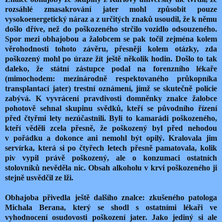
rozsáhlé zmasakrování jater mohl způsobit pouze
vysokoenergetický náraz a z určitých znaků usoudil, že k němu
došlo dříve, než do poškozeného strčilo vozidlo odsouzeného.
Spor mezi obhajobou a žalobcem se pak točil zejména kolem
věrohodnosti tohoto závěru, přesněji kolem otázky, zda
poškozený mohl po úraze žít ještě několik hodin. Došlo to tak
daleko, že státní zástupce podal na forenzního lékaře
(mimochodem: mezinárodně respektovaného průkopníka
transplantací jater) trestní oznámení, jímž se skutečně policie
zabývá. K vyvrácení pravdivosti domněnky znalce žalobce
pohotově sehnal skupinu svědků, kteří se původního řízení
před čtyřmi lety nezúčastnili. Byli to kamarádi poškozeného,
kteří věděli zcela přesně, že poškozený byl před nehodou
v pořádku a dokonce ani nemohl být opilý. Kralovala jim
servírka, která si po čtyřech letech přesně pamatovala, kolik
piv vypil právě poškozený, ale o konzumaci ostatních
stolovníků nevěděla nic. Obsah alkoholu v krvi poškozeného ji
stejně usvědčil ze lži.
Obhajoba přivedla ještě dalšího znalce: zkušeného patologa
Michala Berana, který se shodl s ostatními lékaři ve
vyhodnocení osudovosti poškození jater. Jako jediný si ale