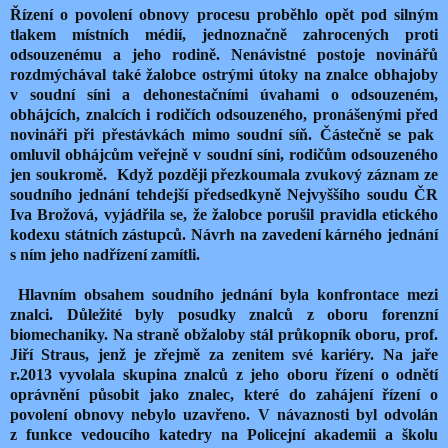
Řízení o povolení obnovy procesu proběhlo opět pod silným
tlakem místních médií, jednoznačně zahrocených proti
odsouzenému a jeho rodině. Nenávistné postoje novinářů
rozdmýchával také žalobce ostrými útoky na znalce obhajoby
v soudní síni a dehonestačními úvahami o odsouzeném,
obhájcích, znalcích i rodičích odsouzeného, pronášenými před
novináři při přestávkách mimo soudní síň. Částečně se pak
omluvil obhájcům veřejně v soudní síni, rodičům odsouzeného
jen soukromě. Když později přezkoumala zvukový záznam ze
soudního jednání tehdejší předsedkyně Nejvyššího soudu ČR
Iva Brožová, vyjádřila se, že žalobce porušil pravidla etického
kodexu státních zástupců. Návrh na zavedení kárného jednání
s ním jeho nadřízení zamítli.
Hlavním obsahem soudního jednání byla konfrontace mezi
znalci. Důležité byly posudky znalců z oboru forenzní
biomechaniky. Na straně obžaloby stál průkopník oboru, prof.
Jiří Straus, jenž je zřejmě za zenitem své kariéry. Na jaře
r.2013 vyvolala skupina znalců z jeho oboru řízení o odnětí
oprávnění působit jako znalec, které do zahájení řízení o
povolení obnovy nebylo uzavřeno. V návaznosti byl odvolán
z funkce vedoucího katedry na Policejní akademii a školu