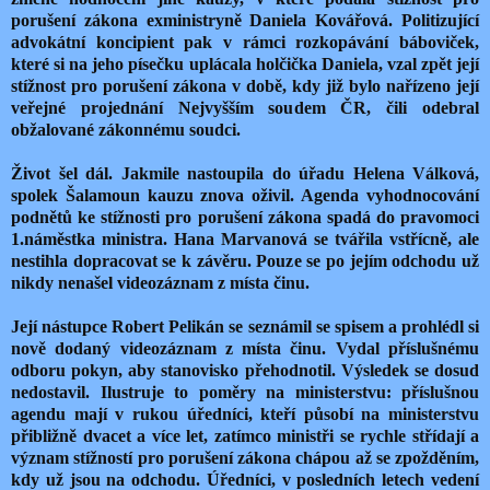
porušení zákona exministryně Daniela Kovářová. Politizující
advokátní koncipient pak v rámci rozkopávání báboviček,
které si na jeho písečku uplácala holčička Daniela, vzal zpět její
stížnost pro porušení zákona v době, kdy již bylo nařízeno její
veřejné projednání Nejvyšším soudem ČR, čili odebral
obžalované zákonnému soudci.
Život šel dál. Jakmile nastoupila do úřadu Helena Válková,
spolek Šalamoun kauzu znova oživil. Agenda vyhodnocování
podnětů ke stížnosti pro porušení zákona spadá do pravomoci
1.náměstka ministra. Hana Marvanová se tvářila vstřícně, ale
nestihla dopracovat se k závěru. Pouze se po jejím odchodu už
nikdy nenašel videozáznam z místa činu.
Její nástupce Robert Pelikán se seznámil se spisem a prohlédl si
nově dodaný videozáznam z místa činu. Vydal příslušnému
odboru pokyn, aby stanovisko přehodnotil. Výsledek se dosud
nedostavil. Ilustruje to poměry na ministerstvu: příslušnou
agendu mají v rukou úředníci, kteří působí na ministerstvu
přibližně dvacet a více let, zatímco ministři se rychle střídají a
význam stížností pro porušení zákona chápou až se zpožděním,
kdy už jsou na odchodu. Úředníci, v posledních letech vedení