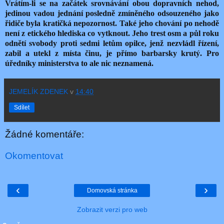
Vrátím-li se na začátek srovnávání obou dopravních nehod,
jedinou vadou jednání posledně zmíněného odsouzeného jako
řidiče byla kratičká nepozornost. Také jeho chování po nehodě
není z etického hlediska co vytknout. Jeho trest osm a půl roku
odnětí svobody proti sedmi letům opilce, jenž nezvládl řízení,
zabil a utekl z místa činu, je přímo barbarsky krutý. Pro
úředníky ministerstva to ale nic neznamená.
JEMELÍK ZDENEK
v
14:40
Sdílet
Žádné komentáře:
Okomentovat
‹
›
Domovská stránka
Zobrazit verzi pro web