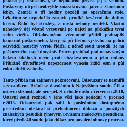
pokusil jej resuscitovat, se nepodařilo přivést jej k vědomí.
Poškozený utrpěl neobvyklé zmasakrování jater a zlomeninu
lebky. Zemřel o tři hodiny později na operačním stole.
Lékařům se nepodařilo zastavit prudké krvácení do dutiny
břišní. Řidič byl střízlivý, z místa nehody neutekl. Vlastní
nehodový děj včetně vycouvání po najetí na překážku trval
sedm vteřin. Obžalovanému významně přitížil podnapilý
kamarád poškozeného, který až při třetím výslechu na policii
odsvědčil neurčitý výrok řidiče, z něhož soud usoudil, že na
poškozeného najel úmyslně. Proces probíhal pod nenávistným
tlakem lokálních novin proti obžalovanému a jeho rodině.
Přibližně třívteřinová nepozornost vynesla řidiči osm a půl
roku odnětí svobody.
Tento příběh má zajímavé pokračování. Odsouzený se nesmířil
s rozsudkem. Bránil se dovoláním k Nejvyššímu soudu ČR a
ústavní stížností, ale neuspěl. K nehodě došlo v červenci r.2010,
Ústavní soud rozhodl v jeho věci jako poslední v prosinci
r.2013. Odsouzený pak sáhl k poslednímu dostupnému
prostředku: obstaral si přehodnocení důkazů a použitých
znaleckých posudků týmovým revizním znaleckým posudkem,
který předložil soudu jako důkaz pro povolení obnovy procesu.