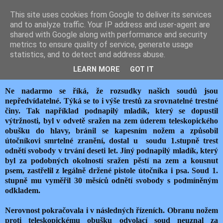
This site uses cookies from Google to deliver its services
JEMELIK ZDENĚK
and to analyze traffic. Your IP address and user-agent are
shared with Google along with performance and security
metrics to ensure quality of service, generate usage
statistics, and to detect and address abuse.
pondělí 16. března 2015
NEROVNÉ TRESTY
LEARN MORE
GOT IT
Ne nadarmo se říká, že rozsudky našich soudů jsou
nepředvídatelné. Týká se to i výše trestů za srovnatelné trestné
činy. Tak například podnapilý mladík, který se dopustil
výtržnosti, byl v odvetě sražen na zem úderem teleskopického
obušku do hlavy, bránil se kapesním nožem a způsobil
útočníkovi smrtelné zranění, dostal u soudu 1.stupně trest
odnětí svobody v trvání deseti let. Jiný podnapilý mladík, který
byl za podobných okolností sražen pěstí na zem a kousnut
psem, zastřelil z legálně držené pistole útočníka i psa. Soud 1.
stupně mu vyměřil 30 měsíců odnětí svobody s podmíněným
odkladem.
Nerovnost pokračovala i v následných řízeních. Obranu nožem
proti teleskopickému obušku odvolací soud neuznal za