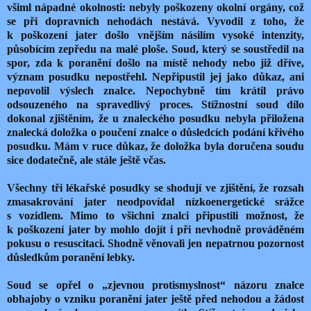
všiml nápadné okolnosti: nebyly poškozeny okolní orgány, což
se při dopravních nehodách nestává. Vyvodil z toho, že
k poškození jater došlo vnějším násilím vysoké intenzity,
působícím zepředu na malé ploše. Soud, který se soustředil na
spor, zda k poranění došlo na místě nehody nebo již dříve,
význam posudku nepostřehl. Nepřipustil jej jako důkaz, ani
nepovolil výslech znalce. Nepochybně tím krátil právo
odsouzeného na spravedlivý proces. Stížnostní soud dílo
dokonal zjištěním, že u znaleckého posudku nebyla přiložena
znalecká doložka o poučení znalce o důsledcích podání křivého
posudku. Mám v ruce důkaz, že doložka byla doručena soudu
sice dodatečně, ale stále ještě včas.
Všechny tři lékařské posudky se shodují ve zjištění, že rozsah
zmasakrování jater neodpovídal nízkoenergetické srážce
s vozidlem. Mimo to všichni znalci připustili možnost, že
k poškození jater by mohlo dojít i při nevhodně prováděném
pokusu o resuscitaci. Shodně věnovali jen nepatrnou pozornost
důsledkům poranění lebky.
Soud se opřel o „zjevnou protismyslnost“ názoru znalce
obhajoby o vzniku poranění jater ještě před nehodou a žádost