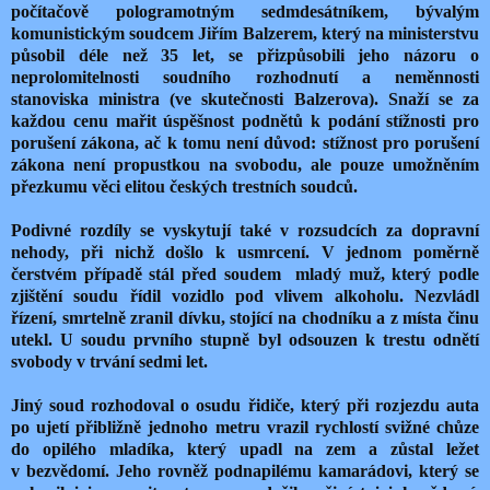
počítačově pologramotným sedmdesátníkem, bývalým
komunistickým soudcem Jiřím Balzerem, který na ministerstvu
působil déle než 35 let, se přizpůsobili jeho názoru o
neprolomitelnosti soudního rozhodnutí a neměnnosti
stanoviska ministra (ve skutečnosti Balzerova). Snaží se za
každou cenu mařit úspěšnost podnětů k podání stížnosti pro
porušení zákona, ač k tomu není důvod: stížnost pro porušení
zákona není propustkou na svobodu, ale pouze umožněním
přezkumu věci elitou českých trestních soudců.
Podivné rozdíly se vyskytují také v rozsudcích za dopravní
nehody, při nichž došlo k usmrcení. V jednom poměrně
čerstvém případě stál před soudem mladý muž, který podle
zjištění soudu řídil vozidlo pod vlivem alkoholu. Nezvládl
řízení, smrtelně zranil dívku, stojící na chodníku a z místa činu
utekl. U soudu prvního stupně byl odsouzen k trestu odnětí
svobody v trvání sedmi let.
Jiný soud rozhodoval o osudu řidiče, který při rozjezdu auta
po ujetí přibližně jednoho metru vrazil rychlostí svižné chůze
do opilého mladíka, který upadl na zem a zůstal ležet
v bezvědomí. Jeho rovněž podnapilému kamarádovi, který se