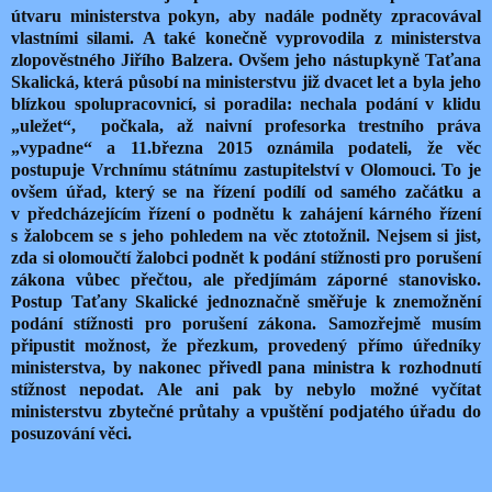
útvaru ministerstva pokyn, aby nadále podněty zpracovával
vlastními silami. A také konečně vyprovodila z ministerstva
zlopověstného Jiřího Balzera. Ovšem jeho nástupkyně Taťana
Skalická, která působí na ministerstvu již dvacet let a byla jeho
blízkou spolupracovnicí, si poradila: nechala podání v klidu
„uležet“, počkala, až naivní profesorka trestního práva
„vypadne“ a 11.března 2015 oznámila podateli, že věc
postupuje Vrchnímu státnímu zastupitelství v Olomouci. To je
ovšem úřad, který se na řízení podílí od samého začátku a
v předcházejícím řízení o podnětu k zahájení kárného řízení
s žalobcem se s jeho pohledem na věc ztotožnil. Nejsem si jist,
zda si olomoučtí žalobci podnět k podání stížnosti pro porušení
zákona vůbec přečtou, ale předjímám záporné stanovisko.
Postup Taťany Skalické jednoznačně směřuje k znemožnění
podání stížnosti pro porušení zákona. Samozřejmě musím
připustit možnost, že přezkum, provedený přímo úředníky
ministerstva, by nakonec přivedl pana ministra k rozhodnutí
stížnost nepodat. Ale ani pak by nebylo možné vyčítat
ministerstvu zbytečné průtahy a vpuštění podjatého úřadu do
posuzování věci.