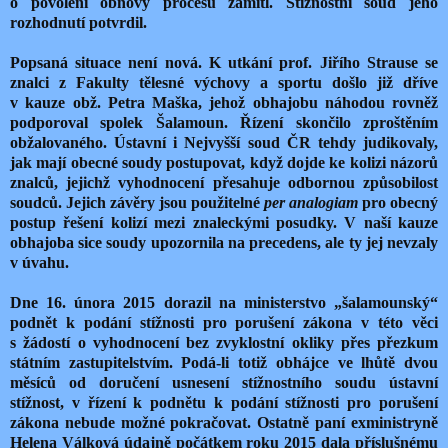
o povolení obnovy procesu zamítl. Stížnostní soud jeho
rozhodnutí potvrdil.
Popsaná situace není nová. K utkání prof. Jiřího Strause se
znalci z Fakulty tělesné výchovy a sportu došlo již dříve
v kauze obž. Petra Maška, jehož obhajobu náhodou rovněž
podporoval spolek Šalamoun. Řízení skončilo zproštěním
obžalovaného. Ústavní i Nejvyšší soud ČR tehdy judikovaly,
jak mají obecné soudy postupovat, když dojde ke kolizi názorů
znalců, jejichž vyhodnocení přesahuje odbornou způsobilost
soudců. Jejich závěry jsou použitelné
per analogiam
pro obecný
postup řešení kolizí mezi znaleckými posudky. V naší kauze
obhajoba sice soudy upozornila na precedens, ale ty jej nevzaly
v úvahu.
Dne 16. února 2015 dorazil na ministerstvo „šalamounský“
podnět k podání stížnosti pro porušení zákona v této věci
s žádostí o vyhodnocení bez zvyklostní okliky přes přezkum
státním zastupitelstvím. Podá-li totiž obhájce ve lhůtě dvou
měsíců od doručení usnesení stížnostního soudu ústavní
stížnost, v řízení k podnětu k podání stížnosti pro porušení
zákona nebude možné pokračovat. Ostatně paní exministryně
Helena Válková údajně počátkem roku 2015 dala příslušnému