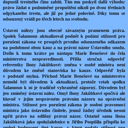
dopustil trestného činu zabití. Tím mu poskytl další výhodu:
právo žádat o podmíněné propuštění nikoli po dvou třetinách
odpykaného trestu, ale již po jedné polovině. Díky tomu se
odsouzený vrátil po třech letech na svobodu.
Ústavní nálezy jsou obecně závazným pramenem práva.
Spolek Šalamoun aktualizoval podnět k podání stížnosti pro
porušení zákona ve prospěch prvního odsouzeného odkazem
na podobnost obou kauz a na právní názor Ústavního soudu.
Došlo k tomu krátce po nástupu Marie Benešové do čela
ministerstva nespravedlnosti. Přišla stručná odpověď
referentky Ilony Jakůbkové: změna v osobě ministra není
důvodem ke změně stanoviska ke kauze. Odpověď byla
v podstatě mylná. Příchod Marie Benešové na ministerstvo
nemohl být důvodem k aktualizaci, protože vztah spolku
Šalamoun k ní je tradičně vyhraněně záporný. Důvodem byl
jen zmíněný ústavní nález. Omyl Ilony Jakůbkové spočívá ale
hlavně v jejím nesprávném právním názoru na oprávnění
ministra. Stížnost pro porušení zákona je osobní pravomocí
ministra jako ústavního činitele, jemuž žádný úředník nesmí
upřít právo na odlišný právní názor. Ostatně sama Ilona
Jakůbková jako spolužalobnice u Jiřího Pospíšila přispěla ke
změně hodnocení jiné kauzy, v které podala stížnost pro