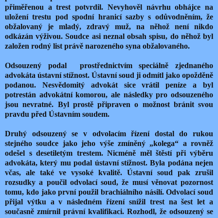
přiměřenou a trest potvrdil. Nevyhověl návrhu obhájce na
uložení trestu pod spodní hranicí sazby s odůvodněním, že
obžalovaný je mladý, zdravý muž, na něhož není nikdo
odkázán výživou. Soudce asi neznal obsah spisu, do něhož byl
založen rodný list právě narozeného syna obžalovaného.
Odsouzený podal prostřednictvím speciálně zjednaného
advokáta ústavní stížnost. Ústavní soud ji odmítl jako opožděně
podanou. Nesvědomitý advokát sice vrátil peníze a byl
potrestán advokátní komorou, ale následky pro odsouzeného
jsou nevratné. Byl prostě připraven o možnost bránit svou
pravdu před Ústavním soudem.
Druhý odsouzený se v odvolacím řízení dostal do rukou
stejného soudce jako jeho výše zmíněný „kolega“ a rovněž
odešel s desetiletým trestem. Nicméně měl štěstí při výběru
advokáta, který mu podal ústavní stížnost. Byla podána nejen
včas, ale také ve vysoké kvalitě. Ústavní soud pak zrušil
rozsudky a poučil odvolací soud, že musí věnovat pozornost
tomu, kdo jako první použil brachiálního násilí. Odvolací soud
přijal výtku a v následném řízení snížil trest na šest let a
současně zmírnil právní kvalifikaci. Rozhodl, že odsouzený se