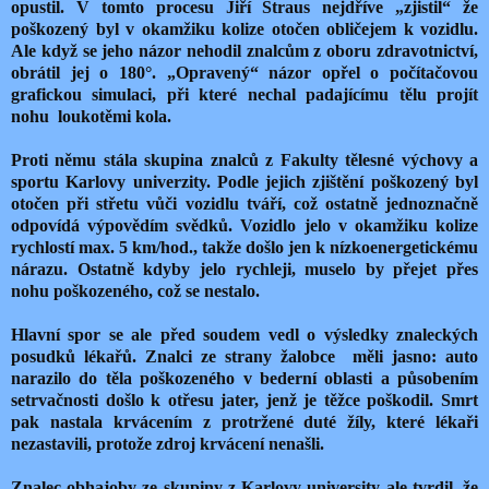
opustil. V tomto procesu Jiří Straus nejdříve „zjistil“ že
poškozený byl v okamžiku kolize otočen obličejem k vozidlu.
Ale když se jeho názor nehodil znalcům z oboru zdravotnictví,
obrátil jej o 180°. „Opravený“ názor opřel o počítačovou
grafickou simulaci, při které nechal padajícímu tělu projít
nohu loukotěmi kola.
Proti němu stála skupina znalců z Fakulty tělesné výchovy a
sportu Karlovy univerzity. Podle jejich zjištění poškozený byl
otočen při střetu vůči vozidlu tváří, což ostatně jednoznačně
odpovídá výpovědím svědků. Vozidlo jelo v okamžiku kolize
rychlostí max. 5 km/hod., takže došlo jen k nízkoenergetickému
nárazu. Ostatně kdyby jelo rychleji, muselo by přejet přes
nohu poškozeného, což se nestalo.
Hlavní spor se ale před soudem vedl o výsledky znaleckých
posudků lékařů. Znalci ze strany žalobce měli jasno: auto
narazilo do těla poškozeného v bederní oblasti a působením
setrvačnosti došlo k otřesu jater, jenž je těžce poškodil. Smrt
pak nastala krvácením z protržené duté žíly, které lékaři
nezastavili, protože zdroj krvácení nenašli.
Znalec obhajoby ze skupiny z Karlovy university ale tvrdil, že