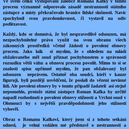
Ve svém celku vystupování žalobce Romana Kafky v tomto
procesu významně odporovalo zásadě nestrannosti státního
zástupce a místy překračovalo hranice lidské slušnosti. Navíc
zpochybnil svou pravdomluvnost, či vystavil na odiv
podlézavost.
Každý, kdo se domnívá, že byl nespravedlivě odsouzen, má
nezpochybnitelné právo využít na svou obranu všech
zákonných prostředků včetně žádosti o povolení obnovy
procesu.
Jako laik si myslím, že s ohledem na mládí
obžalovaného měl soud přiznat pochybnostem o správnosti
rozsudku větší váhu a obnovu procesu povolit. Mimo to si se
znalostí spisu upřímně myslím, že pan obžalovaný byl
odsouzen neprávem. Ostatně oba soudci, kteří v kauze
figuruji, byli později usvědčeni, že poslali do vězení nevinné
lidi. Ale povolení obnovy by v tomto případě žadateli asi stejně
nepomohlo, protože státní zástupce Roman Kafka by určitě
napadl rozhodnutí o povolení obnovy stížností a Vrchní soud v
Olomouci by s největší pravděpodobností jeho stížnosti
vyhověl.
Obraz o Romanu Kafkovi, který jsem si z tohoto setkání
odnesl, je velmi vzdálen mé představě o nestrannosti a