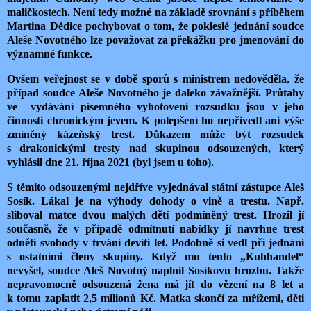
maličkostech. Není tedy možné na základě srovnání s příběhem
Martina Dědice pochybovat o tom, že pokleslé jednání soudce
Aleše Novotného lze považovat za překážku pro jmenování do
významné funkce.
Ovšem veřejnost se v době sporů s ministrem nedověděla, že
případ soudce Aleše Novotného je daleko závažnější. Průtahy
ve vydávání písemného vyhotovení rozsudku jsou v jeho
činnosti chronickým jevem. K polepšení ho nepřivedl ani výše
zmíněný kázeňský trest. Důkazem může být rozsudek
s drakonickými tresty nad skupinou odsouzených, který
vyhlásil dne 21. října 2021 (byl jsem u toho).
S těmito odsouzenými nejdříve vyjednával státní zástupce Aleš
Sosík. Lákal je na výhody dohody o vině a trestu. Např.
sliboval matce dvou malých dětí podmíněný trest. Hrozil jí
současně, že v případě odmítnutí nabídky jí navrhne trest
odnětí svobody v trvání devíti let. Podobně si vedl při jednání
s ostatními členy skupiny. Když mu tento „Kuhhandel“
nevyšel, soudce Aleš Novotný naplnil Sosíkovu hrozbu. Takže
nepravomocně odsouzená žena má jít do vězení na 8 let a
k tomu zaplatit 2,5 milionů Kč. Matka skončí za mřížemi, děti