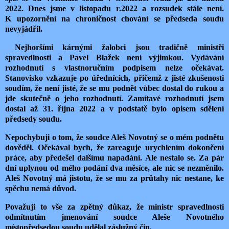
2022. Dnes jsme v listopadu r.2022 a rozsudek stále není.
K upozornění na chroničnost chování se předseda soudu
nevyjádřil.
Nejhoršími kárnými žalobci jsou tradičně ministři
spravedlnosti a Pavel Blažek není výjimkou. Vydávání
rozhodnutí s vlastnoručním podpisem nelze očekávat.
Stanovisko vzkazuje po úřednících, přičemž z jisté zkušenosti
soudím, že není jisté, že se mu podnět vůbec dostal do rukou a
jde skutečně o jeho rozhodnutí. Zamítavé rozhodnutí jsem
dostal až 31. října 2022 a v podstatě bylo opisem sdělení
předsedy soudu.
Nepochybuji o tom, že soudce Aleš Novotný se o mém podnětu
dověděl. Očekával bych, že zareaguje urychlením dokončení
práce, aby předešel dalšímu napadání. Ale nestalo se. Za pár
dní uplynou od mého podání dva měsíce, ale nic se nezměnilo.
Aleš Novotný má jistotu, že se mu za průtahy nic nestane, ke
spěchu nemá důvod.
Považuji to vše za zpětný důkaz, že ministr spravedlnosti
odmítnutím jmenování soudce Aleše Novotného
místopředsedou soudu udělal záslužný čin.