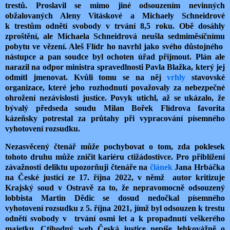
trestů. Proslavil se mimo jiné odsouzením nevinných
obžalovaných Aleny Vitáskové a Michaely Schneidrové
k trestům odnětí svobody v trvání 8,5 roku. Obě dosáhly
zproštění, ale Michaela Schneidrová neušla sedmiměsíčnímu
pobytu ve vězení. Aleš Flídr ho navrhl jako svého důstojného
nástupce a pan soudce byl ochoten úřad přijmout. Plán ale
narazil na odpor ministra spravedlnosti Pavla Blažka, který jej
odmítl jmenovat. Kvůli tomu se na něj
vrhly
stavovské
organizace, které jeho rozhodnutí považovaly za nebezpečné
ohrožení nezávislosti justice. Povyk utichl, až se ukázalo, že
bývalý předseda soudu Milan Bořek Flídrova favorita
kázeňsky potrestal za průtahy při vypracování písemného
vyhotovení rozsudku.
Nezasvěcený čtenář může pochybovat o tom, zda poklesek
tohoto druhu může zničit kariéru ctižádostivce. Pro přiblížení
závažnosti deliktu upozorňuji čtenáře na
článek
Jana Hrbáčka
na České justici ze 17. října 2022, v němž autor kritizuje
Krajský soud v Ostravě za to, že nepravomocně odsouzený
lobbista Martin Dědic se dosud nedočkal písemného
vyhotovení rozsudku z 5. října 2021, jímž byl odsouzen k trestu
odnětí svobody v trvání osmi let a k propadnutí veškerého
majetku. Ctihodný web Česká justice nepíše lehkovážně o