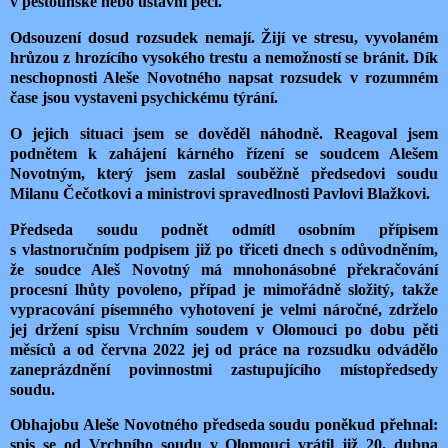
v pěstounské nebo ústavní péči.
Odsouzení dosud rozsudek nemají. Žijí ve stresu, vyvolaném
hrůzou z hrozícího vysokého trestu a nemožností se bránit. Dík
neschopnosti Aleše Novotného napsat rozsudek v rozumném
čase jsou vystaveni psychickému týrání.
O jejich situaci jsem se dověděl náhodně. Reagoval jsem
podnětem k zahájení kárného řízení se soudcem Alešem
Novotným, který jsem zaslal souběžně předsedovi soudu
Milanu Čečotkovi a ministrovi spravedlnosti Pavlovi Blažkovi.
Předseda soudu podnět odmítl osobním přípisem
s vlastnoručním podpisem již po třiceti dnech s odůvodněním,
že soudce Aleš Novotný má mnohonásobné překračování
procesní lhůty povoleno, případ je mimořádně složitý, takže
vypracování písemného vyhotovení je velmi náročné, zdrželo
jej držení spisu Vrchním soudem v Olomouci po dobu pěti
měsíců a od června 2022 jej od práce na rozsudku odvádělo
zaneprázdnění povinnostmi zastupujícího místopředsedy
soudu.
Obhajobu Aleše Novotného předseda soudu poněkud přehnal:
spis se od Vrchního soudu v Olomouci vrátil již 20. dubna