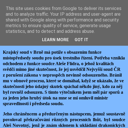
This site uses cookies from Google to deliver its services
JEMELIK ZDENĚK
and to analyze traffic. Your IP address and user-agent are
shared with Google along with performance and security
metrics to ensure quality of service, generate usage
statistics, and to detect and address abuse.
neděle 13. listopadu 2022
HLEDÁ SE MÍSTOPŘEDSEDA
LEARN MORE
GOT IT
Krajský soud v Brně má potíže s obsazením funkce
místopředsedy soudu pro úsek trestního řízení. Potřeba vznikla
odchodem z funkce soudce Aleše Flídra, o jehož kvalitách
svědčí mimo jiné skutečnost, že jej usvědčil Nejvyšší soud ČR
z porušení zákona v neprospěch nevinně odsouzeného. Bránil
mu v obnově procesu, které se domáhal, když se ukázalo, že ve
skutečnosti jeho údajný skutek spáchal někdo jiný, kdo za něj
byl rovněž odsouzen. S tímto výtečníkem jsem měl pár sporů a
za jeden jeho hrubý útok na mne se mi omluvil ministr
spravedlnosti i předseda soudu.
Jeho chráněncem a předurčeným nástupcem, jemuž soustavně
povoloval překračování různých procesních lhůt, byl soudce
Aleš Novotný, jenž je znám sklonem k ukládání drakonických