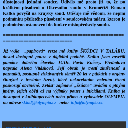
důstojnosti jednání soudce. Udivilo mě proto již to, že po
krátkém působení u Okresního soudu v Kroměříži Roman
Kafka povýšil na krajský soud. Utěšuje mě vědomí, že neplní
podmínku pětiletého působení v soudcovském taláru, kterou je
podmíněno ustanovení do funkce místopředsedy soudu.
===============================================
===========================
Již vyšla „papírová“ verze mé knihy ŠKŮDCI V TALÁRU,
dosud dostupné pouze v digitální podobě. Knihu jsem zasvětil
památce dobrého člověka JUDr. Pavla Kučery. Předmluvu
napsala Alena Vitásková. Její obsah je trestí zkušeností a
poznatků, postupně získávaných téměř 20 let v půtkách s orgány
činnými v trestním řízení, které nekorektním vedením řízení
poškozují obviněné. Zvlášť zajímavé „škůdce“ uvádím s plnými
jmény, jejich oběti až na výjimky pouze s iniciálami. Kniha je
dostupná v knihkupectvích nebo přímo u vydavatele OLYMPIA
na adrese
sklad@iolympia.cz
nebo
info@iolympia.cz