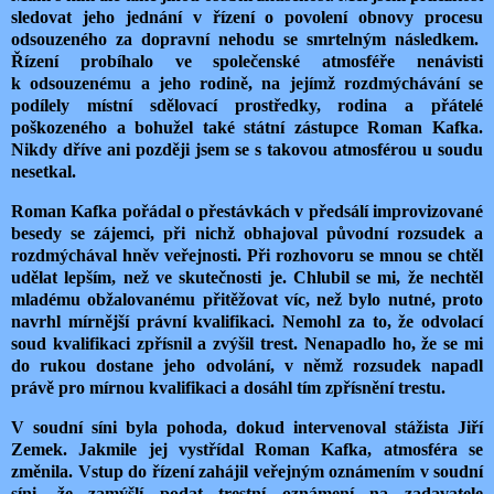
sledovat jeho jednání v řízení o povolení obnovy procesu
odsouzeného za dopravní nehodu se smrtelným následkem.
Řízení probíhalo ve společenské atmosféře nenávisti
k odsouzenému a jeho rodině, na jejímž rozdmýchávání se
podílely místní sdělovací prostředky, rodina a přátelé
poškozeného a bohužel také státní zástupce Roman Kafka.
Nikdy dříve ani později jsem se s takovou atmosférou u soudu
nesetkal.
Roman Kafka pořádal o přestávkách v předsálí improvizované
besedy se zájemci, při nichž obhajoval původní rozsudek a
rozdmýchával hněv veřejnosti. Při rozhovoru se mnou se chtěl
udělat lepším, než ve skutečnosti je. Chlubil se mi, že nechtěl
mladému obžalovanému přitěžovat víc, než bylo nutné, proto
navrhl mírnější právní kvalifikaci. Nemohl za to, že odvolací
soud kvalifikaci zpřísnil a zvýšil trest. Nenapadlo ho, že se mi
do rukou dostane jeho odvolání, v němž rozsudek napadl
právě pro mírnou kvalifikaci a dosáhl tím zpřísnění trestu.
V soudní síni byla pohoda, dokud intervenoval stážista Jiří
Zemek. Jakmile jej vystřídal Roman Kafka, atmosféra se
změnila. Vstup do řízení zahájil veřejným oznámením v soudní
síni, že zamýšlí podat trestní oznámení na zadavatele