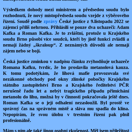
Výsledkem dohody mezi ministrem a předsedou soudu bylo
rozhodnutí, že nový místopředseda soudu vzejde z výběrového
řízení. Soudě podle
zprávy
České justice z 9.listopadu 2022 se
zájemci příliš nehrnou. Přihlásili se pouze dva uchazeči: Adam
Kafka a Roman Kafka. Je to zvláštní, protože u Krajského
soudu Brno působí více soudců, kteří by jistě funkci zvládli a
nemají žádný „škraloup“. Z neznámých důvodů ale nemají
zájem nebo se bojí.
Česká justice zmínkou v nadpisu článku zvýhodňuje uchazeče
Romana Kafku, tvrdíc, že ho proslavila metanolová kauza.
K tomu podotýkám, že lihová mafie provozovala své
nezákonné obchody pod okny zlínské pobočky Krajského
státního zastupitelství Brno a Krajského ředitelství PČR
nerušeně řadu let a nebýt tragického případu přimíchání
metanolu do lihu, možná by v činnosti pokračovala ještě dnes.
Roman Kafka se o její odhalení nezasloužil. Byl prostě ve
správný čas na správném místě a sláva mu spadla do klína.
Nepopírám, že svou úlohu v trestním řízení pak plnil
profesionálně.
Mám s ním ale také jinou osobní zkušenost. Měl jsem příležitost