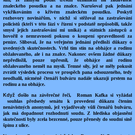
znaleckého posudku a na znalce. Narušoval pak jednání
vykřikováním o křivém znaleckém posudku. Poskytl
rozhovory novinářům, v nichž si stěžoval na zastrašování
policistů (kteří v této fázi v řízení v podstatě nepůsobili, takže
smysl jejich zastrašování mi uniká) a státních zástupců a
hovořil o nemravnosti pokusu o koupení spravedlnosti za
peníze. Sliboval, že na veřejném jednání předloží důkazy o
uvedených skutečnostech. Vrhl tím stín na obhájce a rodinu
obžalovaného, ale i na znalce. Nakonec ovšem žádné důkazy
nepředložil, pouze upřesnil, že obhájce ani rodinu
obžalovaného neměl na mysli. Temné síly, jež se měly pokusit
zvrátit výsledek procesu ve prospěch pana odsouzeného, tedy
neodhalil, nicméně čtenáři bulváru nadále ukazují prstem na
rodinu a na obhájce.
Když d
ošlo na závěrečné řeči, Roman Kafka si vyžádal
souhlas předsedy senátu k provedení důkazu čtením
nenávistných anonymů, jež vyjadřovaly vůli čtenářů bulváru,
jak má dopadnout rozhodnutí soudu. Z hlediska objasnění
skutečností byly zcela bezcenné, pouze přenesly do soudní síně
špínu z ulice.