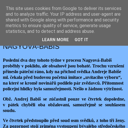
This site uses cookies from Google to deliver its services
JEMELIK ZDENĚK
and to analyze traffic. Your IP address and user-agent are
shared with Google along with performance and security
metrics to ensure quality of service, generate usage
statistics, and to detect and address abuse.
pátek 16. září 2022
ČTVRTÝ A PÁTÝ DEN PROCESU
LEARN MORE
GOT IT
NAGYOVÁ-BABIŠ
Poslední dva dny tohoto týdne v procesu Nagyová-Babiš
proběhly v poklidu, ale obsahově jsou bohaté. Trochu vzrušení
přineslo páteční ráno, kdy na příchod svědka Andreje Babiše
ml. čekala před budovou početná imitace „uvítacího výboru“,
na které se kromě novinářů podílelo pár zvědavců. Přítomnost
policejní hlídky byla samozřejmostí. Nešlo o žádnou výtržnost.
Obž. Andrej Babiš se zúčastnil pouze ve čtvrtek dopoledne,
v pátek chyběli oba obžalovaní, samozřejmě se souhlasem
soudu.
Ve čtvrtek předstoupilo před soud osm svědků, z toho tři ženy.
Za pozornost stojí zejména vystoupení bývalého středočeského