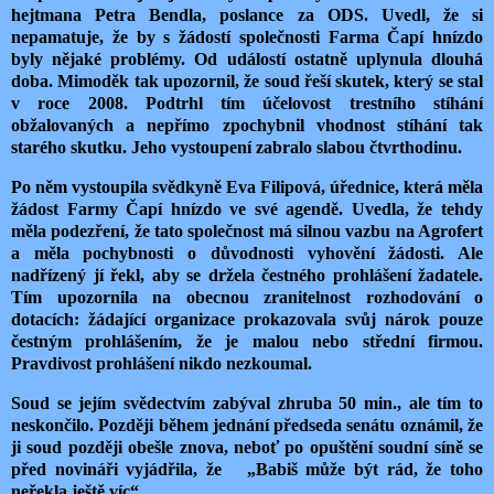
hejtmana Petra Bendla, poslance za ODS. Uvedl, že si
nepamatuje, že by s žádostí společnosti Farma Čapí hnízdo
byly nějaké problémy. Od událostí ostatně uplynula dlouhá
doba. Mimoděk tak upozornil, že soud řeší skutek, který se stal
v roce 2008. Podtrhl tím účelovost trestního stíhání
obžalovaných a nepřímo zpochybnil vhodnost stíhání tak
starého skutku. Jeho vystoupení zabralo slabou čtvrthodinu.
Po něm vystoupila svědkyně Eva Filipová, úřednice, která měla
žádost Farmy Čapí hnízdo ve své agendě. Uvedla, že tehdy
měla podezření, že tato společnost má silnou vazbu na Agrofert
a měla pochybnosti o důvodnosti vyhovění žádosti. Ale
nadřízený jí řekl, aby se držela čestného prohlášení žadatele.
Tím upozornila na obecnou zranitelnost rozhodování o
dotacích: žádající organizace prokazovala svůj nárok pouze
čestným prohlášením, že je malou nebo střední firmou.
Pravdivost prohlášení nikdo nezkoumal.
Soud se jejím svědectvím zabýval zhruba 50 min., ale tím to
neskončilo. Později během jednání předseda senátu oznámil, že
ji soud později obešle znova, neboť po opuštění soudní síně se
před novináři vyjádřila, že
„Babiš může být rád, že toho
neřekla ještě víc“.