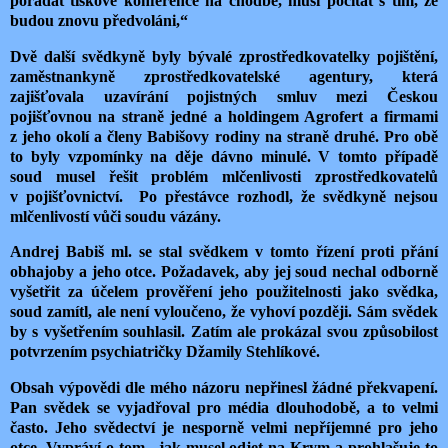
pořádat tiskové konference na chodbě, musí počítat s tím, že
budou znovu předvoláni,“
Dvě další svědkyně byly bývalé zprostředkovatelky pojištění,
zaměstnankyně zprostředkovatelské agentury, která
zajišťovala uzavírání pojistných smluv mezi Českou
pojišťovnou na straně jedné a holdingem Agrofert a firmami
z jeho okolí a členy Babišovy rodiny na straně druhé. Pro obě
to byly vzpomínky na děje dávno minulé. V tomto případě
soud musel řešit problém mlčenlivosti zprostředkovatelů
v pojišťovnictví. Po přestávce rozhodl, že svědkyně nejsou
mlčenlivostí vůči soudu vázány.
Andrej Babiš ml. se stal svědkem v tomto řízení proti přání
obhajoby a jeho otce. Požadavek, aby jej soud nechal odborně
vyšetřit za účelem prověření jeho použitelnosti jako svědka,
soud zamítl, ale není vyloučeno, že vyhoví později. Sám svědek
by s vyšetřením souhlasil. Zatím ale prokázal svou způsobilost
potvrzením psychiatričky Džamily Stehlíkové.
Obsah výpovědi dle mého názoru nepřinesl žádné překvapení.
Pan svědek se vyjadřoval pro média dlouhodobě, a to velmi
často. Jeho svědectví je nesporně velmi nepříjemné pro jeho
otce. Vypráví o tom, jak musel odjet na Krym a prohlašuje to