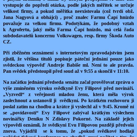
vystupuje do popředí otázka, podle jakých měřítek se určuje
velikost firmy, a pokud měřítka neexistovala (což tvrdí obž.
Jana Nagyová a obhájci) , proč znalec Farmu Čapí hnízdo
považuje za velkou firmu. Podotýkám, že podobný vztah
k Agrofertu, jaký měla Farma Čapí hnízdo, má celá řada
subdodavatelů koncernu Volkswagen, resp. firmy Škoda Auto
CZ.
Při zběžném seznámení s internetovým zpravodajstvím jsem
zjistil, že většina titulů popisuje páteční jednání pouze jako
svědeckou výpověď Andreje Babiše ml. Není to ale pravda.
Pan svědek předstoupil před soud až v 9:55 a skončil v 11:10.
Na začátku jednání předseda senátu začal prověřovat zprávu o
výše zmíněném výroku svědkyně Evy Filipové před novináři.
„Vyzvedl“ z veřejnosti mladou ženu, která měla výrok
zaslechnout a ustanovil ji svědkyní. Po krátkém rozhovoru ji
poslal zatím na chodbu a krátce ji vyslechl až v 9:45. Kromě ní
se „povídavostí“ Evy Filipové zabýval krátkým výslechem
novinářky Deníku N Zdislavy Pokorné. Na základě jejich
výpovědi oznámil, že svědkyni Evu Filipovou později předvolá
znova. Vyjádřil se k tomu, že „pokud svědkové hodlají