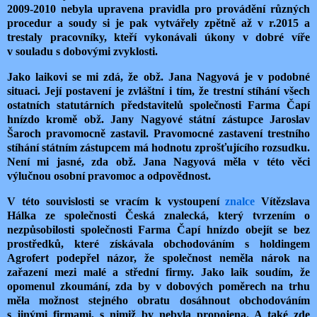
2009-2010 nebyla upravena pravidla pro provádění různých
procedur a soudy si je pak vytvářely zpětně až v r.2015 a
trestaly pracovníky, kteří vykonávali úkony v dobré víře
v souladu s dobovými zvyklosti.
Jako laikovi se mi zdá, že obž. Jana Nagyová je v podobné
situaci. Její postavení je zvláštní i tím, že trestní stíhání všech
ostatních statutárních představitelů společnosti Farma Čapí
hnízdo kromě obž. Jany Nagyové státní zástupce Jaroslav
Šaroch pravomocně zastavil. Pravomocné zastavení trestního
stíhání státním zástupcem má hodnotu zprošťujícího rozsudku.
Není mi jasné, zda obž. Jana Nagyová měla v této věci
výlučnou osobní pravomoc a odpovědnost.
V této souvislosti se vracím k vystoupení
znalce
Vítězslava
Hálka ze společnosti Česká znalecká, který tvrzením o
nezpůsobilosti společnosti Farma Čapí hnízdo obejít se bez
prostředků, které získávala obchodováním s holdingem
Agrofert podepřel názor, že společnost neměla nárok na
zařazení mezi malé a střední firmy. Jako laik soudím, že
opomenul zkoumání, zda by v dobových poměrech na trhu
měla možnost stejného obratu dosáhnout obchodováním
s jinými firmami, s nimiž by nebyla propojena. A také zde