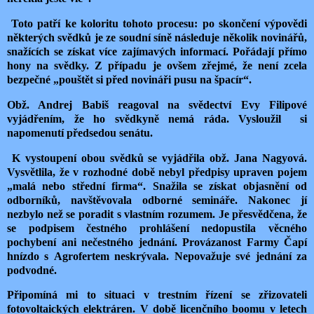
T
oto patří ke koloritu tohoto procesu: po skončení výpovědi
některých svědků je ze soudní síně následuje několik novinářů,
snažících se získat více zajímavých informací. Pořádají přímo
hony na svědky. Z případu je ovšem zřejmé, že není zcela
bezpečné „pouštět si před novináři pusu na špacír“.
Obž. Andrej Babiš reagoval na svědectví Evy Filipové
vyjádřením, že ho svědkyně nemá ráda. Vysloužil
si
napomenutí předsedou senátu.
K vystoupení obou svědků se vyjádřila obž. Jana Nagyová.
Vysvětlila, že v rozhodné době nebyl předpisy upraven pojem
„malá nebo střední firma“. Snažila se získat objasnění od
odborníků, navštěvovala odborné semináře. Nakonec jí
nezbylo než se poradit s vlastním rozumem. Je přesvědčena, že
se podpisem čestného prohlášení nedopustila věcného
pochybení ani nečestného jednání. Provázanost Farmy Čapí
hnízdo s Agrofertem neskrývala. Nepovažuje své jednání za
podvodné.
Připomíná mi to situaci v trestním řízení se zřizovateli
fotovoltaických elektráren. V době licenčního boomu v letech