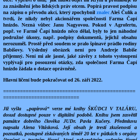
za znásilnění jeho lidských práv otcem. Popírá pravost podpisu
na zápisu o převodu akcí, který zpochybnil
znalec
Aleš Čulík a
tvrdí, že nikdy nebyl akcionářem společnosti Farma Čapí
hnízdo. Nezná vůbec Janu Nagyovou. Pokud v Agrofertu,
popř. ve Farmě Čapí hnízdo něco dělal, byly to jen náhodné
podružné úkony, např. podpisy dokumentů, jejichž obsahu
nerozuměl. Prostě před soudem se pralo špinavé prádlo rodiny
Babišovy. Výsledný obrázek není pro Andreje Babiše
příjemný. Není mi ale jasné, jaké závěry z tohoto vystoupení
vyplývají pro posouzení otázky, zda společnost Farma Čapí
hnízdo žádala o dotace oprávněně.
Hlavní líčení bude pokračovat od 26. září 2022.
===============================================
===========================
Již vyšla
„papírová“ verze mé knihy ŠKŮDCI V TALÁRU,
dosud dostupné pouze v digitální podobě. Knihu jsem zasvětil
památce dobrého člověka JUDr. Pavla Kučery. Předmluvu
napsala Alena Vitásková. Její obsah je trestí zkušeností a
poznatků, postupně získávaných téměř 20 let v půtkách s orgány
činnými v trestním řízení, které nekorektním vedením řízení