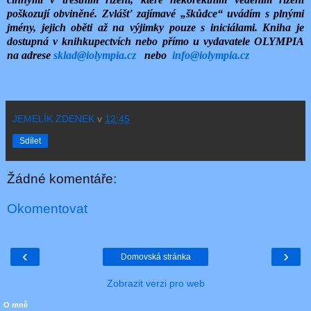
poškozují obviněné. Zvlášť zajímavé „škůdce“ uvádím s plnými
jmény, jejich oběti až na výjimky pouze s iniciálami. Kniha je
dostupná v knihkupectvích nebo přímo u vydavatele OLYMPIA
na adrese
sklad@iolympia.cz
nebo
info@iolympia.cz
JEMELÍK ZDENEK
v
12:45
Sdílet
Žádné komentáře:
Okomentovat
‹
›
Domovská stránka
Zobrazit verzi pro web
O mně