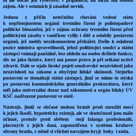
ni ale občas jen výběrově, v případech, na nichž má osobní
zájem. Ale v ostatních ji zásadně nevidí.
Jednou z příčin netečného chování vedení státu
k nepřístojnostem orgánů trestního řízení je polistopadové
politické blouznění, jež v zájmu ochrany trestního řízení před
politickými zásahy s vaničkou vylily i dítě a oslabily postavení
orgánů, jež mohly nezákonnostem překážet. Došlo k oslabení
pozice ministra spravedlnosti, jehož politizující soudci a státní
zástupci vnímají paušálně, bez ohledu na osobu držitele funkce,
div ne jako škůdce, který má pouze právo je při setkání uctivě
zdravit. Dále se ujalo široké pojetí soudcovské nezávislosti jako
nezávislosti na zákonu a obyčejné lidské slušnosti. Stejného
postavení se domáhají státní zástupci, jimž se mimo to stýská
po postavení komunistického generálního prokurátora, který
měl jako univerzální dozor nad zákonností a orgán blízký ÚV
KSČ nadřazené postavení ve státě.
Nástroje, jimiž se občané mohou bránit proti zneužití moci
k jejich škodě, hypoteticky existují, ale ve skutečnosti jsou málo
účinné, protože proti obětem
stojí falanga profesionálů,
placených z jejich daní, zapouzdřená v systému kruhové
obrany hradu, v němž si všichni navzájem kryjí
boky
i záda.