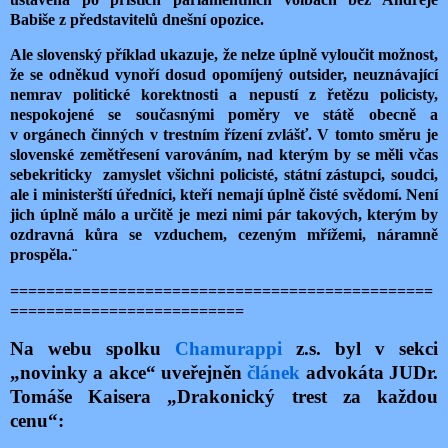
Babiše z představitelů dnešní opozice.
Ale slovenský příklad ukazuje, že nelze úplně vyloučit možnost,
že se odněkud vynoří dosud opomíjený outsider, neuznávající
nemrav politické korektnosti a nepustí z řetězu policisty,
nespokojené se současnými poměry ve státě obecně a
v orgánech činných v trestním řízení zvlášť. V tomto směru je
slovenské zemětřesení varováním, nad kterým by se měli včas
sebekriticky zamyslet všichni policisté, státní zástupci, soudci,
ale i ministerští úředníci, kteří nemají úplně čisté svědomí. Není
jich úplně málo a určitě je mezi nimi pár takových, kterým by
ozdravná kůra se vzduchem, cezeným mřížemi, náramně
prospěla.¨
===============================================
==========================
Na webu spolku
Chamurappi
z.s. byl v sekci
„novinky a akce“ uveřejněn
článek
advokáta JUDr.
Tomáše Kaisera „Drakonický trest za každou
cenu“: