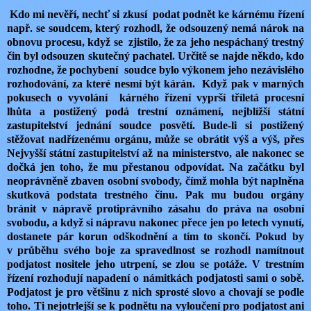
Kdo mi nevěří, nechť si zkusí podat podnět ke kárnému řízení
např. se soudcem, který rozhodl, že odsouzený nemá nárok na
obnovu procesu, když se zjistilo, že za jeho nespáchaný trestný
čin byl odsouzen skutečný pachatel. Určitě se najde někdo, kdo
rozhodne, že pochybení soudce bylo výkonem jeho nezávislého
rozhodování, za které nesmí být kárán. Když pak v marných
pokusech o vyvolání kárného řízení vyprší tříletá procesní
lhůta a postižený podá trestní oznámení, nejblížší státní
zastupitelství jednání soudce posvětí. Bude-li si postižený
stěžovat nadřízenému orgánu, může se obrátit výš a výš, přes
Nejvyšší státní zastupitelství až na ministerstvo, ale nakonec se
dočká jen toho, že mu přestanou odpovídat. Na začátku byl
neoprávněně zbaven osobní svobody, čímž mohla být naplněna
skutková podstata trestného činu. Pak mu budou orgány
bránit v nápravě protiprávního zásahu do práva na osobní
svobodu, a když si nápravu nakonec přece jen po letech vynutí,
dostanete pár korun odškodnění a tím to skončí. Pokud by
v průběhu svého boje za spravedlnost se rozhodl namítnout
podjatost nositele jeho utrpení, se zlou se potáže. V trestním
řízení rozhodují napadení o námitkách podjatosti sami o sobě.
Podjatost je pro většinu z nich sprosté slovo a chovají se podle
toho. Ti nejotrlejší se k podnětu na vyloučení pro podjatost ani