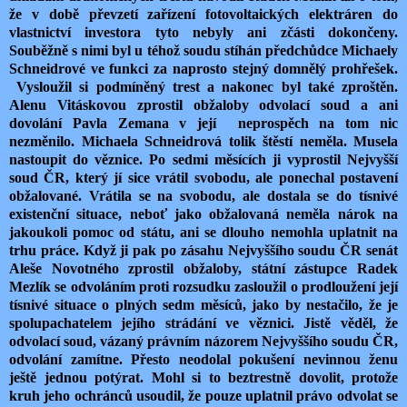
že v době převzetí zařízení fotovoltaických elektráren do
vlastnictví investora tyto nebyly ani zčásti dokončeny.
Souběžně s nimi byl u téhož soudu stíhán předchůdce Michaely
Schneidrové ve funkci za naprosto stejný domnělý prohřešek.
Vysloužil si podmíněný trest a nakonec byl také zproštěn.
Alenu Vitáskovou zprostil obžaloby odvolací soud a ani
dovolání Pavla Zemana v její neprospěch na tom nic
nezměnilo. Michaela Schneidrová tolik štěstí neměla. Musela
nastoupit do věznice. Po sedmi měsících ji vyprostil Nejvyšší
soud ČR, který jí sice vrátil svobodu, ale ponechal postavení
obžalované. Vrátila se na svobodu, ale dostala se do tísnivé
existenční situace, neboť jako obžalovaná neměla nárok na
jakoukoli pomoc od státu, ani se dlouho nemohla uplatnit na
trhu práce. Když ji pak po zásahu Nejvyššího soudu ČR senát
Aleše Novotného zprostil obžaloby, státní zástupce Radek
Mezlík se odvoláním proti rozsudku zasloužil o prodloužení její
tísnivé situace o plných sedm měsíců, jako by nestačilo, že je
spolupachatelem jejího strádání ve věznici. Jistě věděl, že
odvolací soud, vázaný právním názorem Nejvyššího soudu ČR,
odvolání zamítne. Přesto neodolal pokušení nevinnou ženu
ještě jednou potýrat. Mohl si to beztrestně dovolit, protože
kruh jeho ochránců usoudil, že pouze uplatnil právo odvolat se