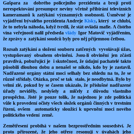
Gašpara za dobrého policejního prezidenta a brojí proti
nerespektování presumpce neviny včetně přibírání televizních
kameramanů k zatýkání významných osobností. Úsměvné je
vyjádření bývalého prezidenta Andreje
Kisky
, který se chlubí,
že to nebyla náhoda, když tvrdil, že stát ovládá mafie. A čistého
vína veřejnosti nalil předseda
vlády
Igor Matovič vyjádřením,
že zprávy o zatýkání soudců byly pro něj příjemnou četbou.
Rozsah zatýkání a složení souboru zatčených vyvolávají úžas,
vystupňovaný obsahem obvinění. Jsou-li obvinění jen zčásti
pravdivá, pobuřující je i skutečnost, že údajní pachatelé takto
působili dlouhou dobu a nenašel se nikdo, kdo by je zastavil.
Nadřazené orgány státní moci selhaly bez ohledu na to, že se
různě střídaly. Otázka, proč se tak stalo, je neodbytná. Bylo by
velmi zlé, pokud by se časem ukázalo, že příslušné nadřazené
úřady neviděly, neslyšely a mlčely z důvodu vlastního
prospěchu. Jisté je pouze tolik, že najednou je zde politická
vůle k provedení očisty všech složek orgánů činných v trestním
řízení, ovšem automaticky sloužící k upevnění moci nového
politického vedení země.
Zemětřesení probíhá v našem bezprostředním sousedství. Je
proto přirozené, že jeho otřesy resonují v úvahách jeho