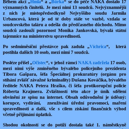
Během akcí „
Hmla
“ a „
Búrka
“ se do péče NAKA dostalo 17
významných činitelů. Je mezi nimi 13 soudců. Nejvýznamnější
z nich je místopředsedkyně Nejvyššího soudu Jarmila
Urbancová, která je od té doby stále ve vazbě, vzdala se
soudcovského taláru a odešla do předčasného důchodu. Mimo
soudců zaslouží pozornost Monika Jankovská, bývalá státní
tajemnice na ministerstvu spravedlnosti.
Po sedmiměsíční přestávce pak zadula „
Víchrica
“, která
postihla dalších 10 osob, mezi nimi 7 soudců.
Posléze přišel „
Očistec
“, v jehož rámci
NAKA
zadržela
17 osob,
mezi nimi výše zmíněného bývalého policejního prezidenta
Tibora Gašpara, šéfa Špeciálnej prokuratúry (orgánu pro
stíhání zvlášť závažné kriminality) Dušana Kováčika, bývalého
ředitele NAKA Petera Hraško, či šéfa protikorupční policie
Róberta Krajmera. Zvláštností této akce je únik sdělení
obvinění ze spisu na internet. Obsah odůvodnění je úděsný:
korupce, vydírání, zneužívání úřední pravomoci, maření
spravedlnosti a další, vše s cílem získání finančních výhod
včetně přijímání úplatků.
Shodou okolností se do potíží dostala také 1. náměstkyně