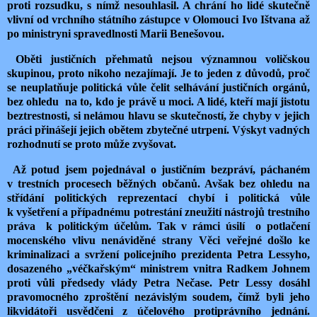
proti rozsudku, s nímž nesouhlasil. A chrání ho lidé skutečně
vlivní od vrchního státního zástupce v Olomouci Ivo Ištvana až
po ministryni spravedlnosti Marii Benešovou.
Oběti justičních přehmatů nejsou významnou voličskou
skupinou, proto nikoho nezajímají. Je to jeden z důvodů, proč
se neuplatňuje politická vůle čelit selhávání justičních orgánů,
bez ohledu na to, kdo je právě u moci. A lidé, kteří mají jistotu
beztrestnosti, si nelámou hlavu se skutečností, že chyby v jejich
práci přinášejí jejich obětem zbytečné utrpení. Výskyt vadných
rozhodnutí se proto může zvyšovat.
A
ž potud jsem pojednával o justičním bezpráví, páchaném
v trestních procesech běžných občanů. Avšak bez ohledu na
střídání politických reprezentací chybí i politická vůle
k vyšetření a případnému potrestání zneužití nástrojů trestního
práva k politickým účelům. Tak v rámci úsilí o potlačení
mocenského vlivu nenáviděné strany Věci veřejné došlo ke
kriminalizaci a svržení policejního prezidenta Petra Lessyho,
dosazeného „véčkařským“ ministrem vnitra Radkem Johnem
proti vůli předsedy vlády Petra Nečase. Petr Lessy dosáhl
pravomocného zproštění nezávislým soudem, čímž byli jeho
likvidátoři usvědčeni z účelového protiprávního jednání.