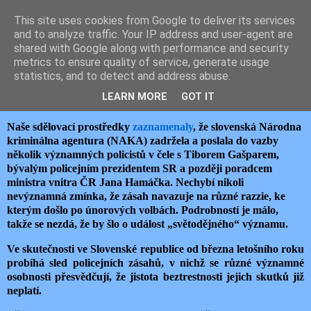
This site uses cookies from Google to deliver its services
JEMELIK ZDENĚK
and to analyze traffic. Your IP address and user-agent are
shared with Google along with performance and security
metrics to ensure quality of service, generate usage
statistics, and to detect and address abuse.
středa 11. listopadu 2020
SLOVENSKÉ ZEMĚTŘESENÍ
LEARN MORE
GOT IT
Naše sdělovací prostředky
zaznamenaly
, že slovenská Národna
kriminálna agentura (NAKA) zadržela a poslala do vazby
několik významných policistů v čele s Tiborem Gašparem,
bývalým policejním prezidentem SR a později poradcem
ministra vnitra ČR Jana Hamáčka. Nechybí nikoli
nevýznamná zmínka, že zásah navazuje na různé razzie, ke
kterým došlo po únorových volbách. Podrobností je málo,
takže se nezdá, že by šlo o událost „světodějného“ významu.
Ve skutečnosti ve Slovenské republice od března letošního roku
probíhá sled policejních zásahů, v nichž se různé významné
osobnosti přesvědčují, že jistota beztrestnosti jejich skutků již
neplatí.