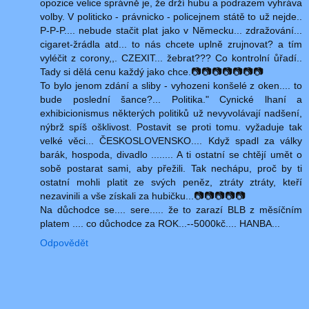
opozice velice správně je, že drží hubu a podrazem vyhráva
volby. V politicko - právnicko - policejnem státě to už nejde..
P-P-P.... nebude stačit plat jako v Německu... zdražování...
cigaret-žrádla atd... to nás chcete uplně zrujnovat? a tím
vyléčit z corony,,. CZEXIT... žebrat??? Co kontrolní ůřadí..
Tady si dělá cenu každý jako chce.📷📷📷📷📷📷📷
To bylo jenom zdání a sliby - vyhozeni konšelé z oken.... to
bude poslední šance?... Politika." Cynické lhaní a
exhibicionismus některých politiků už nevyvolávají nadšení,
nýbrž spíš ošklivost. Postavit se proti tomu. vyžaduje tak
velké věci... ČESKOSLOVENSKO.... Když spadl za války
barák, hospoda, divadlo ........ A ti ostatní se chtějí umět o
sobě postarat sami, aby přežili. Tak nechápu, proč by ti
ostatní mohli platit ze svých peněz, ztráty ztráty, kteří
nezavinili a vše získali za hubičku...📷📷📷📷📷
Na důchodce se.... sere..... že to zarazí BLB z měsíčním
platem .... co důchodce za ROK...--5000kč.... HANBA...
Odpovědět