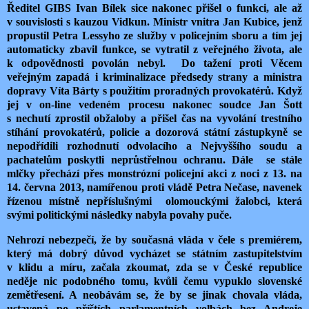
Ředitel GIBS Ivan Bílek sice nakonec přišel o funkci, ale až
v souvislosti s kauzou Vidkun. Ministr vnitra Jan Kubice, jenž
propustil Petra Lessyho ze služby v policejním sboru a tím jej
automaticky zbavil funkce, se vytratil z veřejného života, ale
k odpovědnosti povolán nebyl. Do tažení proti Věcem
veřejným zapadá i kriminalizace předsedy strany a ministra
dopravy Víta Bárty s použitím proradných provokatérů. Když
jej v on-line vedeném procesu nakonec soudce Jan Šott
s nechutí zprostil obžaloby a přišel čas na vyvolání trestního
stíhání provokatérů, policie a dozorová státní zástupkyně se
nepodřídili rozhodnutí odvolacího a Nejvyššího soudu a
pachatelům poskytli neprůstřelnou ochranu. Dále se stále
mlčky přechází přes monstrózní policejní akci z noci z 13. na
14. června 2013, namířenou proti vládě Petra Nečase, navenek
řízenou místně nepříslušnými olomouckými žalobci, která
svými politickými následky nabyla povahy puče.
Nehrozí nebezpečí, že by současná vláda v čele s premiérem,
který má dobrý důvod vycházet se státním zastupitelstvím
v klidu a míru, začala zkoumat, zda se v České republice
neděje nic podobného tomu, kvůli čemu vypuklo slovenské
zemětřesení. A neobávám se, že by se jinak chovala vláda,
ustavená po příštích parlamentních volbách bez Andreje