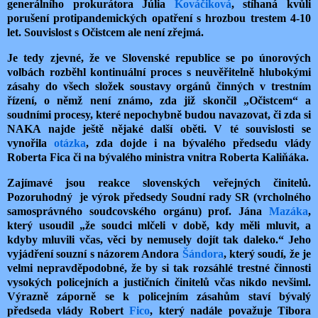
generálního prokurátora Júlia
Kováčiková
, stíhaná kvůli
porušení protipandemických opatření s hrozbou trestem 4-10
let. Souvislost s Očistcem ale není zřejmá.
Je tedy zjevné, že ve Slovenské republice se po únorových
volbách rozběhl kontinuální proces s neuvěřitelně hlubokými
zásahy do všech složek soustavy orgánů činných v trestním
řízení, o němž není známo, zda již skončil „Očistcem“ a
soudními procesy, které nepochybně budou navazovat, či zda si
NAKA najde ještě nějaké další oběti. V té souvislosti se
vynořila
otázka
, zda dojde i na bývalého předsedu vlády
Roberta Fica či na bývalého ministra vnitra Roberta Kaliňáka.
Zajímavé jsou reakce slovenských veřejných činitelů.
Pozoruhodný je výrok předsedy Soudní rady SR (vrcholného
samosprávného soudcovského orgánu) prof. Jána
Mazáka
,
který usoudil „že soudci mlčeli v době, kdy měli mluvit, a
kdyby mluvili včas, věci by nemusely dojít tak daleko.“ Jeho
vyjádření souzní s názorem Andora
Šándora
, který soudí, že je
velmi nepravděpodobné, že by si tak rozsáhlé trestné činnosti
vysokých policejních a justičních činitelů včas nikdo nevšiml.
Výrazně záporně se k policejním zásahům staví bývalý
předseda vlády Robert
Fico
, který nadále považuje Tibora