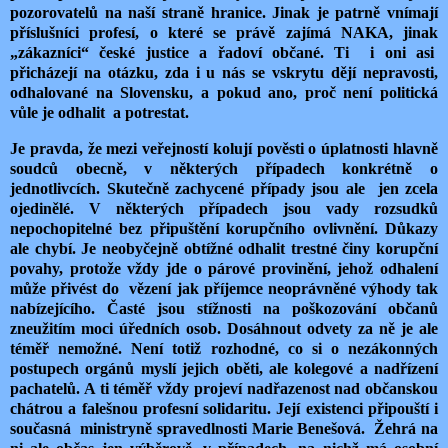
pozorovatelů na naší straně hranice. Jinak je patrně vnímají
příslušníci profesí, o které se právě zajímá NAKA, jinak
„zákazníci“ české justice a řadoví občané. Ti i oni asi
přicházejí na otázku, zda i u nás se vskrytu dějí nepravosti,
odhalované na Slovensku, a pokud ano, proč není politická
vůle je odhalit a potrestat.
Je pravda, že mezi veřejností kolují pověsti o úplatnosti hlavně
soudců obecně, v některých případech konkrétně o
jednotlivcích. Skutečně zachycené případy jsou ale jen zcela
ojedinělé. V některých případech jsou vady rozsudků
nepochopitelné bez připuštění korupčního ovlivnění. Důkazy
ale chybí. Je neobyčejně obtížné odhalit trestné činy korupční
povahy, protože vždy jde o párové provinění, jehož odhalení
může přivést do vězení jak příjemce neoprávněné výhody tak
nabízejícího. Časté jsou stížnosti na poškozování občanů
zneužitím moci úředních osob. Dosáhnout odvety za ně je ale
téměř nemožné. Není totiž rozhodné, co si o nezákonných
postupech orgánů myslí jejich oběti, ale kolegové a nadřízení
pachatelů. A ti téměř vždy projeví nadřazenost nad občanskou
chátrou a falešnou profesní solidaritu. Její existenci připouští i
současná ministryně spravedlnosti Marie Benešová. Žehrá na