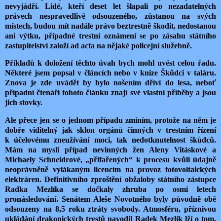
nevyjádří. Lidé, kteří deset let šlapali po nezadatelných
právech nespravedlivě odsouzeného, zůstanou na svých
místech, budou mít nadále právo beztrestně škodit, nedostanou
ani výtku, případné trestní oznámení se po zásahu státního
zastupitelství založí ad acta na nějaké policejní služebně.
Příkladů k doložení těchto úvah bych mohl uvést celou řadu.
Některé jsem popsal v článcích nebo v knize Škůdci v taláru.
Znova je zde uvádět by bylo nošením dříví do lesa, neboť
případní čtenáři tohoto článku znají své vlastní příběhy a jsou
jich stovky.
Ale přece jen se o jednom případu zmíním, protože na něm je
dobře viditelný jak sklon orgánů činných v trestním řízení
k účelovému zneužívání moci, tak nedotknutelnost škůdců.
Mám na mysli případ nevinných žen Aleny Vitáskové a
Michaely Schneidrové, „přifařených“ k procesu kvůli údajně
neoprávněně vylákaným licencím na provoz fotovoltaických
elektráren. Definitivního zproštění obžaloby státního zástupce
Radka Mezlíka se dočkaly zhruba po osmi letech
pronásledování. Senátem Aleše Novotného byly původně obě
odsouzeny na 8,5 roku ztráty svobody. Atmosféru, příznivou
ukládání drakonických trestů navodil Radek Mezlík lží o tom,