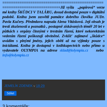
===============================================
===========================
Již vyšla „papírová“ verze
mé knihy ŠKŮDCI V TALÁRU, dosud dostupné pouze v digitální
podobě. Knihu jsem zasvětil památce dobrého člověka JUDr.
Pavla Kučery. Předmluvu napsala Alena Vitásková. Její obsah je
trestí zkušeností a poznatků , postupně získávaných téměř 20 let v
půtkách s orgány činnými v trestním řízení, které nekorektním
vedením řízení poškozují obviněné. Zvlášť zajímavé „škůdce“
uvádím s plnými jmény, jejich oběti až na výjimky pouze s
iniciálami. Kniha je dostupná v knihkupectvích nebo přímo u
vydavatele OLYMPIA na adrese
sklad@iolympia.cz
nebo
info@iolympia.cz
JEMELÍK ZDENEK
v
18:29
Sdílet
3 komentáře: