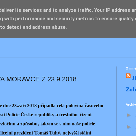
liver its services and to analyze traffic. Your IP address a
g with performance and security metrics to ensure quality 
IK ZDENĚK
 to detect and address abuse.
O mn
J
 MORAVCE Z 23.9.2018
Zob
Archiv
dne 23.září 2018 připadla celá polovina časového
►
ti Policie České republiky a trestního řízení.
rzločinu a způsobu, jakým se s ním naše policie
►
licejní prezident Tomáš Tuhý, nejvyšší státní