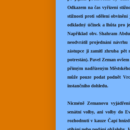
Odkazem na čas vyřízení stížno
stížnosti proti sdělení obviněn
odkladný účinek a lhůta pro je
Například obv. Shahram Abdull
neodvrátil projednání návrhu
zástupce ji zamítl zhruba pět
potrestán). Pavel Zeman ovšem s
přímým nadřízeným Městského s
může pouze podat podnět Vrch
instančního dohledu.
Nicméně Zemanovu vyjádření
senátní volby, ani volby do E
rozhodnutí v kauze Čapí hnízdo,
stíhání nebo podání obžaloby. J