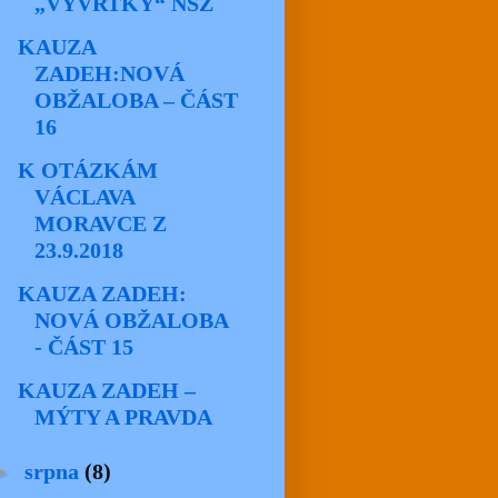
„VÝVRTKY“ NSZ
KAUZA
ZADEH:NOVÁ
OBŽALOBA – ČÁST
16
K OTÁZKÁM
VÁCLAVA
MORAVCE Z
23.9.2018
KAUZA ZADEH:
NOVÁ OBŽALOBA
- ČÁST 15
KAUZA ZADEH –
MÝTY A PRAVDA
►
srpna
(8)