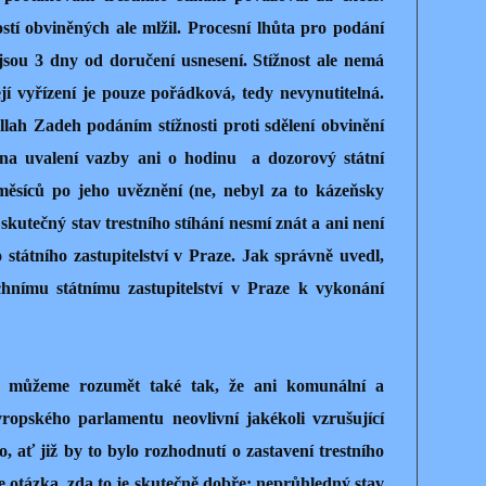
stí obviněných ale mlžil. Procesní lhůta pro podání
í jsou 3 dny od doručení usnesení. Stížnost ale nemá
jí vyřízení je pouze pořádková, tedy nevynutitelná.
ah Zadeh podáním stížnosti proti sdělení obvinění
 na uvalení vazby ani o hodinu
a dozorový státní
 měsíců po jeho uvěznění (ne, nebyl za to kázeňsky
kutečný stav trestního stíhání nesmí znát a ani není
tátního zastupitelství v Praze. Jak správně uvedl,
nímu státnímu zastupitelství v Praze k vykonání
 můžeme rozumět také tak, že ani komunální a
vropského parlamentu neovlivní jakékoli vzrušující
 ať již by to bylo rozhodnutí o zastavení trestního
e otázka, zda to je skutečně dobře: neprůhledný stav