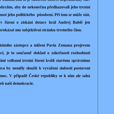
ůrcům, aby do nekonečna předhazovali jeho trestní
nost jeho politického
působení. Při tom se může stát,
v řízení o získání dotace hrál Andrej Babiš jen
prokázat mu subjektivní stránku trestného činu.
státního zástupce a mlžení Pavla Zemana projevem
uaci, je to současně doklad o zákeřnosti rozhodnutí
ími volbami trestní řízení kvůli starému správnímu
áva by neměly sloužit k vyvážení slabosti postavení
u moc. V případě České republiky se k nim ale sahá
veň naší demokracie.