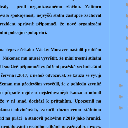
ntrály
proti organizovanému zločinu. Zatímco
vala spokojenost, nejvyšší státní zástupce zachoval
 prezident správně připomněl, že nové organizační
ní policejní spolupráci.
na teprve čekalo: Václav Moravec nastolil problém
.
Nakonec mu musel vysvětlit, že míní trestní stíhání
t snaživě připomněl vyjádření pražské vrchní státní
ervna r.2017, z něhož odvozoval, že kauza se vyvíjí
 Zeman mu především vysvětlil, že z pohledu zevnitř
►
ném případě nejde o nejsledovanější kauzu a odmítl
►
že v ní snad dochází k průtahům. Upozornil na
►
žností obviněných, zaručil dozorovému státnímu
lid na práci
a stanovil polovinu r.2019 jako hranici,
 protahování trestního stíhání považoval za exces.