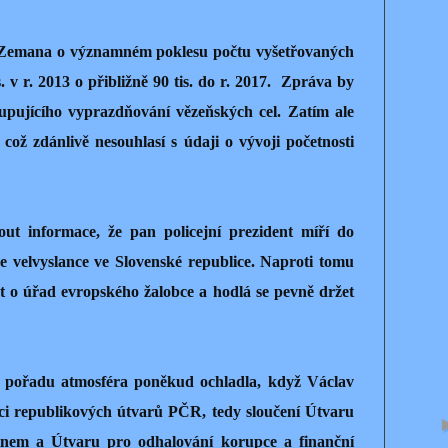
a Zemana o významném poklesu počtu vyšetřovaných
. v r. 2013 o přibližně 90 tis. do r. 2017.
Zpráva by
tupujícího vyprazdňování vězeňských cel. Zatím ale
 což zdánlivě nesouhlasí s údaji o vývoji početnosti
ut informace, že pan policejní prezident míří do
e velvyslance ve Slovenské republice. Naproti tomu
 o úřad evropského žalobce a hodlá se pevně držet
pořadu atmosféra poněkud ochladla, když Václav
i republikových útvarů PČR, tedy sloučení Útvaru
inem a Útvaru pro odhalování korupce a finanční