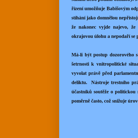
řízení umožňuje Babišovým odp
stíhání jako domnělou nepřístoj
že nakonec vyjde najevo, že 
okrajovou úlohu a nepodaří se 
Má-li být postup dozorového 
šetrnosti k vnitropolitické sit
vyvolat právě před parlamentn
deliktu.
Nástroje trestního pr
účastníků soutěže o politicko
poměrně často, což snižuje úro