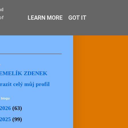
nd
LEARN MORE
GOT IT
of
ě
EMELÍK ZDENEK
razit celý můj profil
 blogu
2026
(63)
2025
(99)