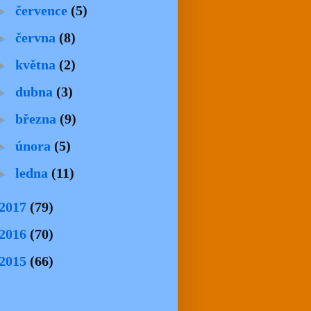
►
července
(5)
►
června
(8)
►
května
(2)
►
dubna
(3)
►
března
(9)
►
února
(5)
►
ledna
(11)
2017
(79)
2016
(70)
2015
(66)