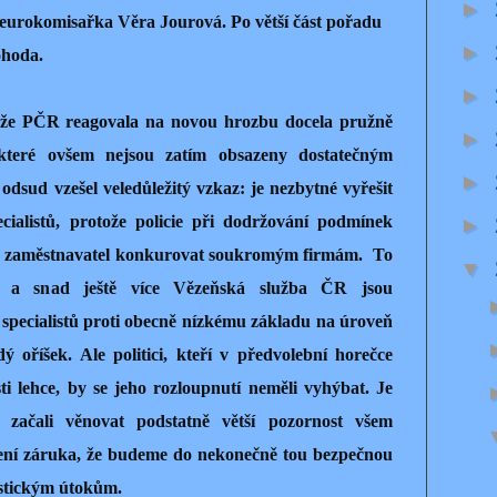
►
i eurokomisařka Věra Jourová. Po větší část pořadu
►
ohoda.
►
, že PČR reagovala na novou hrozbu docela pružně
►
 které ovšem nejsou zatím obsazeny dostatečným
►
 odsud vzešel veledůležitý vzkaz: je nezbytné vyřešit
cialistů, protože policie při dodržování podmínek
►
o zaměstnavatel konkurovat soukromým firmám.
To
▼
 a snad ještě více Vězeňská služba ČR jsou
 specialistů proti obecně nízkému základu na úroveň
 oříšek. Ale politici, kteří v předvolební horečce
ti lehce, by se jeho rozloupnutí neměli vyhýbat. Je
 začali věnovat podstatně větší pozornost všem
ení záruka, že budeme do nekonečně tou bezpečnou
istickým útokům.