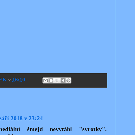
EK
v
16:10
září 2018 v 23:24
diální šmejd nevytáhl "syrotky".