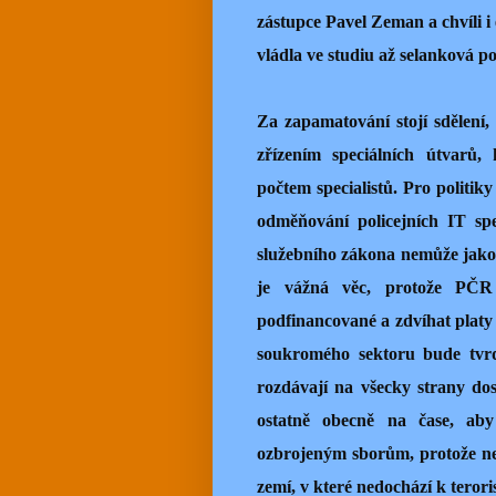
zástupce Pavel Zeman a chvíli 
vládla ve studiu až selanková p
Za zapamatování stojí sdělení
zřízením speciálních útvarů,
počtem specialistů. Pro politiky
odměňování policejních IT spe
služebního zákona nemůže jak
je vážná věc, protože PČR
podfinancované a zdvíhat platy
soukromého sektoru bude tvrdý
rozdávají na všecky strany dos
ostatně obecně na čase, aby
ozbrojeným sborům, protože n
zemí, v které nedochází k teror