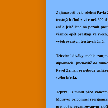
Zajímavostí bylo sdělení Pavl
trestných činů z více než 300 tis
zněla ještě lépe na pozadí pos
věznice opět praskají ve švech,
vyšetřovaných trestných činů.
Televizní diváky mohla zaujmo
diplomacie, jmenovitě do funkc
Pavel Zeman se nebude ucházet
svého křesla.
Teprve 13 minut před koncem 
Moravec připomněl reorganizac
pro boj s organizovaným zloč