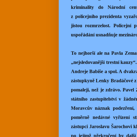
kriminality do Národní ce
z policejního prezidenta vyzařo
jistou rozmrzelost. Policejní
uspořádání usnadňuje mezinárod
To nejhorší ale na Pavla Zema
„nejsledovanější trestní kauzy“
Andreje Babiše a spol. A dvakrá
zástupkyně Lenky Bradáčové z č
pomaleji, než je zdrávo. Pavel
státního zastupitelství v žád
Moravcův náznak podezření, 
poměrně nedávné vyřízení stí
zástupci Jaroslavu Šarochovi k
po jejímž překročení by další