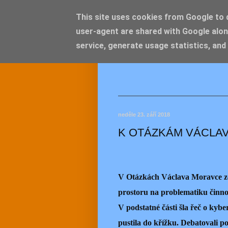
This site uses cookies from Google to de
user-agent are shared with Google alon
JEMEL
service, generate usage statistics, and
neděle 23. září 2018
K OTÁZKÁM VÁCLAVA
V Otázkách Václava Moravce ze 
prostoru na problematiku činnos
V podstatné části šla řeč o kybe
pustila do křížku. Debatovali po