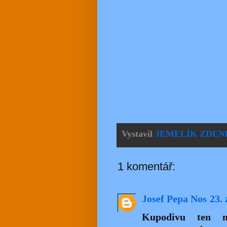
Vystavil
JEMELÍK ZDEN
1 komentář:
Josef Pepa Nos
23. 
Kupodivu ten me