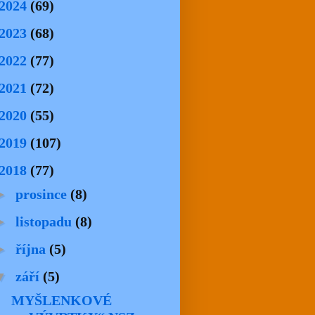
2024
(69)
2023
(68)
2022
(77)
2021
(72)
2020
(55)
2019
(107)
2018
(77)
►
prosince
(8)
►
listopadu
(8)
►
října
(5)
▼
září
(5)
MYŠLENKOVÉ