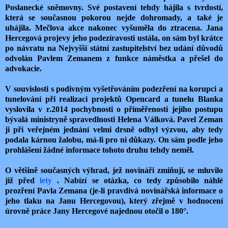
Poslanecké sněmovny. Své postavení tehdy hájila s tvrdostí,
která se současnou pokorou nejde dohromady, a také je
uhájila. Mečlova akce nakonec vyšuměla do ztracena. Jana
Hercegová projevy jeho podezíravosti ustála, on sám byl krátce
po návratu na Nejvyšší státní zastupitelství bez udání důvodů
odvolán Pavlem Zemanem z funkce náměstka a přešel do
advokacie.
V souvislosti s podivným vyšetřováním podezření na korupci a
tunelování při realizaci projektů Opencard a tunelu Blanka
vyslovila v r.2014 pochybnosti o přiměřenosti jejího postupu
bývalá ministryně spravedlnosti Helena Válková. Pavel Zeman
ji při veřejném jednání velmi drsně odbyl výzvou, aby tedy
podala kárnou žalobu, má-li pro ni důkazy. On sám podle jeho
prohlášení žádné informace tohoto druhu tehdy neměl.
O většině současných výhrad, jež novináři zmiňují, se mluvilo
již před
lety
. Nabízí se otázka, co tedy způsobilo náhlé
prozření Pavla Zemana (je-li pravdivá novinářská informace o
jeho tlaku na Janu Hercegovou), který zřejmě v hodnocení
úrovně práce Jany Hercegové najednou otočil o 180°.