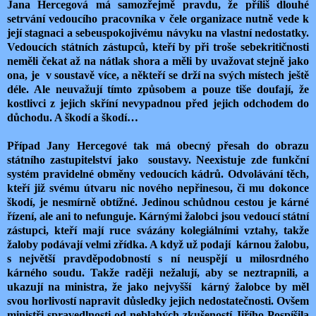
Jana Hercegová má samozřejmě pravdu, že příliš dlouhé
setrvání vedoucího pracovníka v čele organizace nutně vede k
její stagnaci a sebeuspokojivému návyku na vlastní nedostatky.
Vedoucích státních zástupců, kteří by při troše sebekritičnosti
neměli čekat až na nátlak shora a měli by uvažovat stejně jako
ona, je v soustavě více, a někteří se drží na svých místech ještě
déle. Ale neuvažují tímto způsobem a pouze tiše doufají, že
kostlivci z jejich skříní nevypadnou před jejich odchodem do
důchodu. A škodí a škodí…
Případ Jany Hercegové tak má obecný přesah do obrazu
státního zastupitelství jako soustavy. Neexistuje zde funkční
systém pravidelné obměny vedoucích kádrů. Odvolávání těch,
kteří již svému útvaru nic nového nepřinesou, či mu dokonce
škodí, je nesmírně obtížné. Jedinou schůdnou cestou je kárné
řízení, ale ani to nefunguje. Kárnými žalobci jsou vedoucí státní
zástupci, kteří mají ruce svázány kolegiálními vztahy, takže
žaloby podávají velmi zřídka. A když už podají kárnou žalobu,
s největší pravděpodobností s ní neuspějí u milosrdného
kárného soudu. Takže raději nežalují, aby se neztrapnili, a
ukazují na ministra, že jako nejvyšší kárný žalobce by měl
svou horlivostí napravit důsledky jejich nedostatečnosti. Ovšem
ministři spravedlnosti od neblahých zkušeností Jiřího Pospíšila