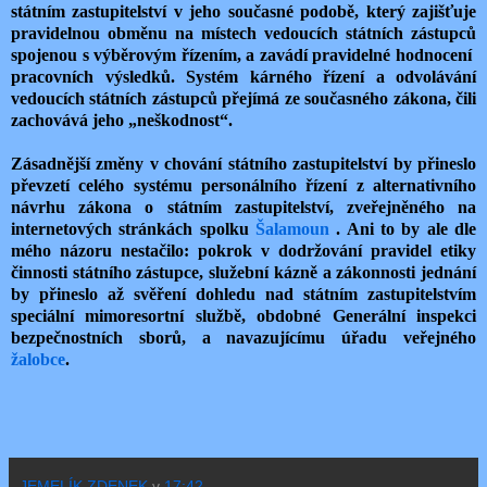
státním zastupitelství v jeho současné podobě, který zajišťuje
pravidelnou obměnu na místech vedoucích státních zástupců
spojenou s výběrovým řízením, a zavádí pravidelné hodnocení
pracovních výsledků. Systém kárného řízení a odvolávání
vedoucích státních zástupců přejímá ze současného zákona, čili
zachovává jeho „neškodnost“.
Zásadnější změny v chování státního zastupitelství by přineslo
převzetí celého systému personálního řízení z alternativního
návrhu zákona o státním zastupitelství, zveřejněného na
internetových stránkách spolku
Šalamoun
. Ani to by ale dle
mého názoru nestačilo: pokrok v dodržování pravidel etiky
činnosti státního zástupce, služební kázně a zákonnosti jednání
by přineslo až svěření dohledu nad státním zastupitelstvím
speciální mimoresortní službě, obdobné Generální inspekci
bezpečnostních sborů, a navazujícímu úřadu veřejného
žalobce
.
JEMELÍK ZDENEK
v
17:42