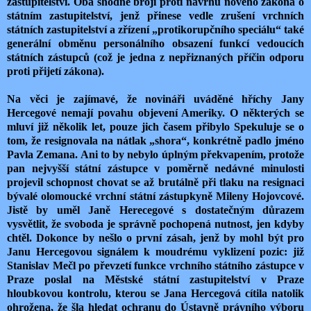
zastupitelství. Oba shodně brojí proti návrhu nového zákona o
státním zastupitelství, jenž přinese vedle zrušení vrchních
státních zastupitelství a zřízení „protikorupčního speciálu“ také
generální obměnu personálního obsazení funkcí vedoucích
státních zástupců (což je jedna z nepřiznaných příčin odporu
proti přijetí zákona).
Na věci je zajímavé, že novináři uváděné hříchy Jany
Hercegové nemají povahu objevení Ameriky. O některých se
mluví již několik let, pouze jich časem přibylo Spekuluje se o
tom, že resignovala na nátlak „shora“, konkrétně padlo jméno
Pavla Zemana. Ani to by nebylo úplným překvapením, protože
pan nejvyšší státní zástupce v poměrně nedávné minulosti
projevil schopnost chovat se až brutálně při tlaku na resignaci
bývalé olomoucké vrchní státní zástupkyně Mileny Hojovcové.
Jistě by uměl Janě Herecegové s dostatečným důrazem
vysvětlit, že svoboda je správně pochopená nutnost, jen kdyby
chtěl. Dokonce by nešlo o první zásah, jenž by mohl být pro
Janu Hercegovou signálem k moudrému vyklizení pozic: již
Stanislav Mečl po převzetí funkce vrchního státního zástupce v
Praze poslal na Městské státní zastupitelství v Praze
hloubkovou kontrolu, kterou se Jana Hercegová cítila natolik
ohrožena, že šla hledat ochranu do Ústavně právního výboru