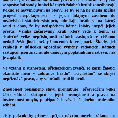
se správními soudy funkci kárných žalobců hrubě zanedbávají.
Pokud se nevymlouvají na obavy, že by se na ně snesla sprška
projevů nespokojenosti s jejich údajným zásahem do
nezávislosti státních zástupců, odmítají obrátit se na kárný
soud z obav, že by neúspěchem kárné žaloby utrpěl jejich
prestiž. Vzniká začarovaný kruh, který vede k tomu, že
skutečně velké nepřístojnosti státních zástupců se většinou
nedají řešit jinak než přinucením k resignaci. .Škody, jež
vznikají v důsledku opožděné výměny vedoucích státních
zástupců, jsou značné, ale daňovým poplatníkům nezbývá, než
je zaplatit.
Ve vztahu k stížnostem, přicházejícím zvenčí, se kární žalobci
okamžitě mění v „obránce hradu“: „civilistům“ se skrytě
nepřiznává právo, aby se bránili proti libovůli.
Zhoubnost popsaného stavu prohlubuje přesvědčení velké
části státních zástupců o jejich neomylnosti a právu na
beztrestnost omylu, popřípadě i svévole či jiného profesního
selhání.
Jistý pokrok by přineslo přijetí návrhu nového zákona o