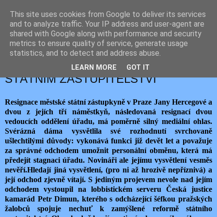
This site uses cookies from Google to deliver its services
JEMELIK ZDENĚK
and to analyze traffic. Your IP address and user-agent are
shared with Google along with performance and security
metrics to ensure quality of service, generate usage
statistics, and to detect and address abuse.
pondělí 1. února 2016
ZPOŽDĚNÉ ZEMĚTŘESENÍ VE
LEARN MORE
GOT IT
STÁTNÍM ZASTUPITELSTVÍ
Resignace městské státní zástupkyně v Praze Jany Hercegové a
dvou z jejích tří náměstkyň, následovaná resignací dvou
vedoucích oddělení úřadu, má poměrně silný mediální ohlas.
Svérázná dáma vysvětlila své rozhodnutí svrchovaně
ušlechtilými důvody: vykonává funkci již devět let a považuje
za správné odchodem umožnit personální obměnu, která má
předejít stagnaci úřadu. Novináři ale jejímu vysvětlení vesměs
nevěří.Hledají jiná vysvětlení, (pro ni až hrozivě nepříznivá) a
její odchod zjevně vítají. S jediným projevem nevole nad jejím
odchodem vystoupil na lobbistickém serveru Česká justice
kamarád Petr Dimun, kterého s odcházející šéfkou pražských
žalobců spojuje nechuť k zamýšlené reformě státního