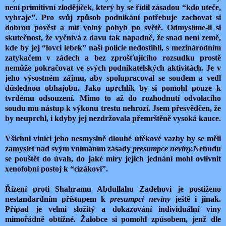
není primitivní zlodějíček, který by se řídil zásadou “kdo uteče,
vyhraje”. Pro svůj způsob podnikání potřebuje zachovat si
dobrou pověst a mít volný pohyb po světě. Odmyslíme-li si
skutečnost, že vyčnívá z davu tak nápadně, že snad není země,
kde by jej “lovci lebek” naší policie nedostihli, s mezinárodním
zatykačem v zádech a bez zprošťujícího rozsudku prostě
nemůže pokračovat ve svých podnikatelských aktivitách. Je v
jeho výsostném zájmu, aby spolupracoval se soudem a vedl
důslednou obhajobu. Jako uprchlík by si pomohl pouze k
tvrdému odsouzení. Mimo to až do rozhodnutí odvolacího
soudu mu nástup k výkonu trestu nehrozí. Jsem přesvědčen, že
by neuprchl, i kdyby jej nezdržovala přemrštěně vysoká kauce.
Všichni viníci jeho nesmyslně dlouhé útěkové vazby by se měli
zamyslet nad svým vnímáním zásady
presumpce neviny.
Nebudu
se pouštět do úvah, do jaké míry jejich jednání mohl ovlivnit
xenofobní postoj k “cizákovi”.
Řízení proti Shahramu Abdullahu Zadehovi je postiženo
nestandardním přístupem k
presumpci neviny
ještě i jinak.
Případ je velmi složitý a dokazování individuální viny
mimořádně obtížné. Žalobce si pomohl způsobem, jenž dle