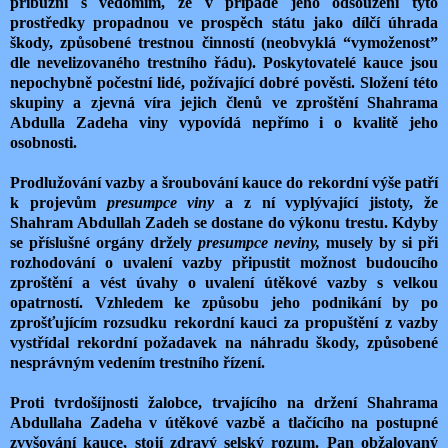
příbuzní s vědomím, že v případě jeho odsouzení tyto
prostředky propadnou ve prospěch státu jako dílčí úhrada
škody, způsobené trestnou činností (neobvyklá “vymoženost”
dle nevelizovaného trestního řádu). Poskytovatelé kauce jsou
nepochybně počestní lidé, požívající dobré pověsti. Složení této
skupiny a zjevná víra jejich členů ve zproštění Shahrama
Abdulla Zadeha viny vypovídá nepřímo i o kvalitě jeho
osobnosti.
Prodlužování vazby a šroubování kauce do rekordní výše patří
k projevům
presumpce viny
a z ní vyplývající jistoty, že
Shahram Abdullah Zadeh se dostane do výkonu trestu. Kdyby
se příslušné orgány držely
presumpce neviny,
musely by si při
rozhodování o uvalení vazby připustit možnost budoucího
zproštění a vést úvahy o uvalení útěkové vazby s velkou
opatrností. Vzhledem ke způsobu jeho podnikání by po
zprošťujícím rozsudku rekordní kauci za propuštění z vazby
vystřídal rekordní požadavek na náhradu škody, způsobené
nesprávným vedením trestního řízení.
Proti tvrdošíjnosti žalobce, trvajícího na držení Shahrama
Abdullaha Zadeha v útěkové vazbě a tlačícího na postupné
zvyšování kauce, stojí zdravý selský rozum. Pan obžalovaný