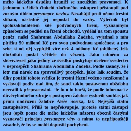
mého laického úsudku hraničí se zneužitím pravomoci. K
jednomu z řídích činitelů zločinného uskupení přistoupil pod
zorným úhlem
presumpce neviny.
Nezahájil proti němu trestní
stíhání, následně jej neposlal do vazby. Výtečník byl
spoluzakladatelem sítě podvodných firem, významným
způsobem se podílel na řízení obchodů, vydělal´na tom spoustu
peněz, našel Shahrama Abdullaha Zadeha, vyjednal s ním
půjčku 50 milionů Kč pro svou podvodnou společnost a pro
sebe si od něj vypůjčil více než 4 miliony Kč (oblíbený trik
dlužníků: poslat věřitele do vězení). Jako odměnu za
shovívavost jako jediný ze svědků poskytuje ucelené svědectví
v neprospěch Shahrama Abdullaha Zadeha. Podle zásady, že i
lotr má nárok na spravedlivý prospěch, jako laik soudím, že
díky použití tohoto svědka je trestní řízení vedeno nezákonně a
vyslovuji podiv nad tím, že soud takto postavenou obžalobu
nevrátil k přepracování. Je to o to horší, že podle informací z
důvěryhodného zdroje s postupem žalobce vyslovili souhlas jak
přímí nadřízení žalobce Aleše Sosíka, tak Nejvyšší státní
zastupitelství. Příliš to nepřekvapuje, protože státní zástupci
jsou (opět pouze dle mého laického názoru) obecně častými
vyznavači principu
presumpce viny
a mimo to nepřipouštějí
zásadně, že by se mohli dopustit pochybení.