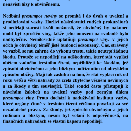
nenávisti lůzy k obviněnému.
Nedbání
presumpce neviny
se promítá i do úvah o uvalení a
prodlužování vazby. Horliví následovníci rudých prokurátorů
si nedělají starosti kvůli možnosti, že obviněný by nakonec
mohl být zproštěn viny, takže jeho omezení na svobodě bylo
nadbytečné. Nemilosrdně uplatňuji
presumpci viny:
v jejich
očích je obviněný téměř jistě budoucí odsouzený. Čas, strávený
ve vazbě, se mu zahrne do výkonu trestu, takže neutrpí žádnou
škodu. Protože se nepodílejí na odškodném, které stát vyplácí
obětem vadného trestního řízení, nepřihlížejí ke škodám, jež
způsobí obviněnému a jeho blízkým odříznutím od obvyklého
způsobu obživy. Mají tak zásluhu na tom, že stát vyplácí rok od
roku větší a větší náhrady za zcela zbytečné věznění nevinných
a za škody s tím související. Také soudci často přistupují k
návrhům žalobců na uvalení vazby pod zorným úhlem
presumpce viny.
Proto dochází k nadužívání institutu vazby,
které orgány činné v trestním řízení většinou považují za své
nezadatelné právo. Za škody, jež způsobí obviněným a jejich
rodinám a blízkým, nesmí být voláni k odpovědnosti, na
finančních náhradách se vlastní kapsou nepodílejí.