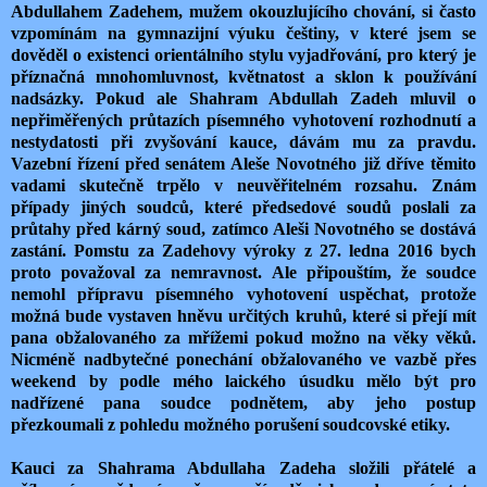
Abdullahem Zadehem, mužem okouzlujícího chování, si často
vzpomínám na gymnazijní výuku češtiny, v které jsem se
dověděl o existenci orientálního stylu vyjadřování, pro který je
příznačná mnohomluvnost, květnatost a sklon k používání
nadsázky. Pokud ale Shahram Abdullah Zadeh mluvil o
nepřiměřených průtazích písemného vyhotovení rozhodnutí a
nestydatosti při zvyšování kauce, dávám mu za pravdu.
Vazební řízení před senátem Aleše Novotného již dříve těmito
vadami skutečně trpělo v neuvěřitelném rozsahu. Znám
případy jiných soudců, které předsedové soudů poslali za
průtahy před kárný soud, zatímco Aleši Novotného se dostává
zastání. Pomstu za Zadehovy výroky z 27. ledna 2016 bych
proto považoval za nemravnost. Ale připouštím, že soudce
nemohl přípravu písemného vyhotovení uspěchat, protože
možná bude vystaven hněvu určitých kruhů, které si přejí mít
pana obžalovaného za mřížemi pokud možno na věky věků.
Nicméně nadbytečné ponechání obžalovaného ve vazbě přes
weekend by podle mého laického úsudku mělo být pro
nadřízené pana soudce podnětem, aby jeho postup
přezkoumali z pohledu možného porušení soudcovské etiky.
Kauci za Shahrama Abdullaha Zadeha složili přátelé a