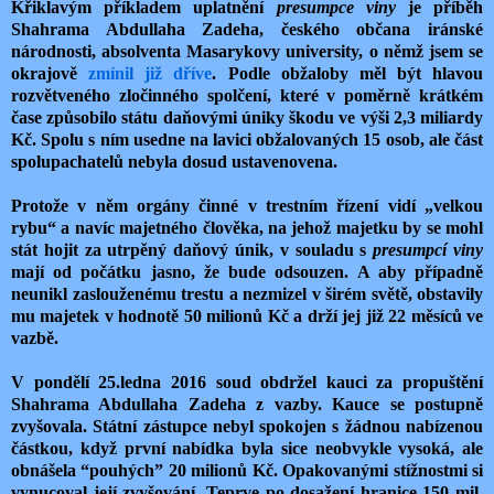
Křiklavým příkladem uplatnění
presumpce viny
je příběh
Shahrama Abdullaha Zadeha, českého občana iránské
národnosti, absolventa Masarykovy university, o němž jsem se
okrajově
zmínil
již
dříve
. Podle obžaloby měl být hlavou
rozvětveného zločinného spolčení, které v poměrně krátkém
čase způsobilo státu daňovými úniky škodu ve výši 2,3 miliardy
Kč. Spolu s ním usedne na lavici obžalovaných 15 osob, ale část
spolupachatelů nebyla dosud ustavenovena.
Protože v něm orgány činné v trestním řízení vidí „velkou
rybu“ a navíc majetného člověka, na jehož majetku by se mohl
stát hojit za utrpěný daňový únik, v souladu s
presumpcí viny
mají od počátku jasno, že bude odsouzen. A aby případně
neunikl zaslouženému trestu a nezmizel v širém světě, obstavily
mu majetek v hodnotě 50 milionů Kč a drží jej již 22 měsíců ve
vazbě.
V pondělí 25.ledna 2016 soud obdržel kauci za propuštění
Shahrama Abdullaha Zadeha z vazby. Kauce se postupně
zvyšovala. Státní zástupce nebyl spokojen s žádnou nabízenou
částkou, když první nabídka byla sice neobvykle vysoká, ale
obnášela “pouhých” 20 milionů Kč. Opakovanými stížnostmi si
vynucoval její zvyšování. Teprve po dosažení hranice 150 mil.