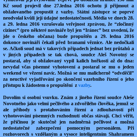
Kč soud projevil dne 27.ledna 2016 ochotu ji přijmout a
obžalovaného propustit z vazby. Státní zástupce se poprvé
neodvolal kvůli její údajné nedostatečnosti. Média ve dnech 28.
a 29. ledna 2016 vzrušovala veřejnost zprávou, že “zločinný
cizinec” (pro některé novináře byl jen “Iránec” bez uvedení, že
jde o českého občana) bude propuštěn a 29. ledna 2016
dokonce novináři čekali před branami věznice. Ale nedočkali
se. Ačkoli soud má v takových případech jednat bez průtahů a
v jiných případech se tak chová, soudce Aleš Novotný se
postaral, aby si obžalovaný vypil kalich hořkosti až do dna:
nevydal včas písemné vyhotovení a postaral se mu o jeden
weekend ve vězení navíc. Možná se mu malicherně “odvděčil”
za neuctivé vyjadřování po skončení vazebního řízení o jeho
přístupu k žádostem o propuštění z
vazby
.
Dovolím si osobní vsuvku. Znám z jiného řízení soudce Aleše
Novotného jako velmi pečlivého a zdvořilého člověka, jemuž se
ale příhody s protahováním řízení a zdlouhavostí při
vyhotovování písemných rozhodnutí občas stávají. Chci věřit,
že příčinou je skutečně jen nadměrná pečlivost a možná
nedostatečné zabezpečení pomocným personálem. Při
rozhovorech s vzdělaným a vysoce inteligentním Shahramem