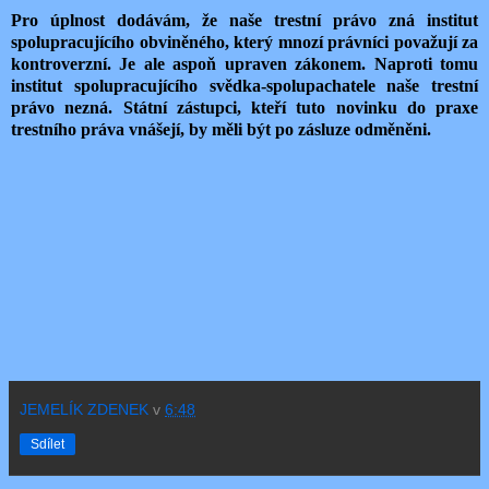
Pro úplnost dodávám, že naše trestní právo zná institut
spolupracujícího obviněného, který mnozí právníci považují za
kontroverzní. Je ale aspoň upraven zákonem. Naproti tomu
institut spolupracujícího svědka-spolupachatele naše trestní
právo nezná. Státní zástupci, kteří tuto novinku do praxe
trestního práva vnášejí, by měli být po zásluze odměněni.
JEMELÍK ZDENEK
v
6:48
Sdílet