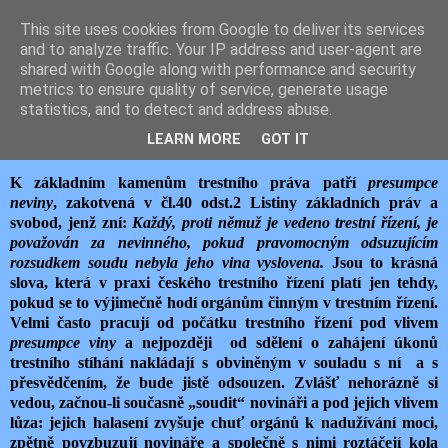
This site uses cookies from Google to deliver its services
JEMELIK ZDENĚK
and to analyze traffic. Your IP address and user-agent are
shared with Google along with performance and security
metrics to ensure quality of service, generate usage
statistics, and to detect and address abuse.
sobota 30. ledna 2016
STÁT VYDĚRAČ
LEARN MORE
GOT IT
K základním kamenům trestního práva patří
presumpce
neviny
, zakotvená v čl.40 odst.2 Listiny základních práv a
svobod, jenž zní:
Každý, proti němuž je vedeno trestní řízení, je
považován za nevinného, pokud pravomocným odsuzujícím
rozsudkem soudu nebyla jeho vina vyslovena.
Jsou to krásná
slova, která v praxi českého trestního řízení platí jen tehdy,
pokud se to výjimečně hodí orgánům činným v trestním řízení.
Velmi často pracují od počátku trestního řízení pod vlivem
presumpce viny
a nejpozději od sdělení o zahájení úkonů
trestního stíhání nakládají s obviněným v souladu s ní
a s
přesvědčením, že bude jistě odsouzen. Zvlášť nehorázně si
vedou, začnou-li současně „soudit“ novináři a pod jejich vlivem
lůza: jejich halasení zvyšuje chuť orgánů k nadužívání moci,
zpětně povzbuzují novináře a společně s nimi roztáčejí kola