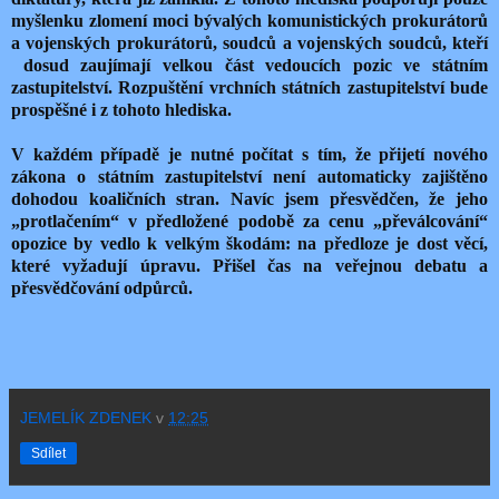
myšlenku zlomení moci bývalých komunistických prokurátorů
a vojenských prokurátorů, soudců a vojenských soudců, kteří
dosud zaujímají velkou část vedoucích pozic ve státním
zastupitelství. Rozpuštění vrchních státních zastupitelství bude
prospěšné i z tohoto hlediska.
V každém případě je nutné počítat s tím, že přijetí nového
zákona o státním zastupitelství není automaticky zajištěno
dohodou koaličních stran. Navíc jsem přesvědčen, že jeho
„protlačením“ v předložené podobě za cenu „převálcování“
opozice by vedlo k velkým škodám: na předloze je dost věcí,
které vyžadují úpravu. Přišel čas na veřejnou debatu a
přesvědčování odpůrců.
JEMELÍK ZDENEK
v
12:25
Sdílet