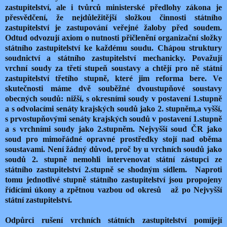
zastupitelství, ale i tvůrců ministerské předlohy zákona je
přesvědčení, že nejdůležitější složkou činnosti státního
zastupitelství je zastupování veřejné žaloby před soudem.
Odtud odvozují axiom o nutnosti přičlenění organizační složky
státního zastupitelství ke každému soudu. Chápou struktury
soudnictví a státního zastupitelství mechanicky. Považují
vrchní soudy za třetí stupeň soustavy a chtějí pro ně státní
zastupitelství třetího stupně, které jim reforma bere. Ve
skutečnosti máme dvě souběžné dvoustupňové soustavy
obecných soudů: nižší, s okresními soudy v postavení 1.stupně
a s odvolacími senáty krajských soudů jako 2. stupněm,a vyšší,
s prvostupňovými senáty krajských soudů v postavení 1.stupně
a s vrchními soudy jako 2.stupněm. Nejvyšší soud ČR jako
soud pro mimořádné opravné prostředky stojí nad oběma
soustavami. Není žádný důvod, proč by u vrchních soudů jako
soudů 2. stupně nemohli intervenovat státní zástupci ze
státního zastupitelství 2.stupně se shodným sídlem. Naproti
tomu jednotlivé stupně státního zastupitelství jsou propojeny
řídícími úkony a zpětnou vazbou od okresů až po Nejvyšší
státní zastupitelství.
Odpůrci rušení vrchních státních zastupitelství pomíjejí