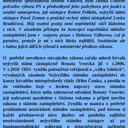
ministryně spravedlnosti Helena Válková, nyní členka Ústavně
právního výboru PS a předsedkyně jeho podvýboru pro justici a
soudní samosprávu, její nástupce Robert Pelikán, nejvyšší státní
zástupce Pavel Zeman a pražská vrchní státní zástupkyně Lenka
Bradáčová. Můj osobní postoj není nepřátelský vůči žádnému
z nich. V zásadním přístupu ke koncepci uspořádání státního
zastupitelství jsem v rozporu pouze s Helenou Válkovou, což je
paradox, protože je mi z nich lidsky nejbližší. Souhlasím ale
s řadou jejích dílčích výhrad k ministerské předloze zákona.
O potřebě novelizace stávajícího zákona začala mluvit bývalá
nejvyšší státní zástupkyně Renata Vesecká již v r.2006.
V r.2010 ODS využila pobouření veřejnosti a „války žaĺobců“,
vyvolaných zásahem Nejvyššího státního zastupitelství do
kauzy bývalého místopředsedy vlády Jiřího Čunka, a pustila se
do volebního boje s heslem nápravy stavu státního
zastupitelství, která měla zahrnovat odvolání Renaty Vesecké,
její nahrazení spasitelem s čistýma rukama a přijetí nového
zákona o státním zastupitelství. Zrodila se mantra o potřebě
prohloubení nezávislosti státního zastupitelství, pod kterou si
každý představoval něco jiného: od pouhého zajištění
neodvolatelnosti nejvyššího státního zástupce až po
fundamentalistické usilování o ústavněprávní začlenění