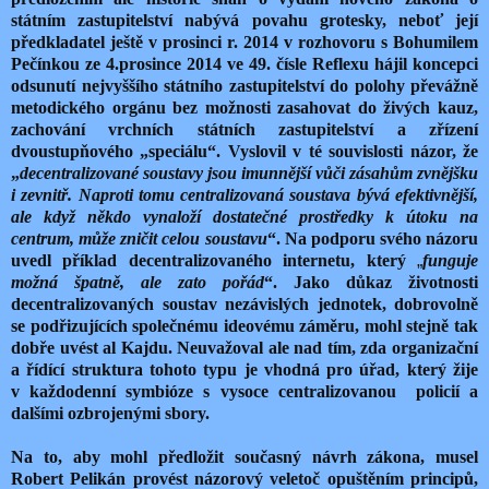
státním zastupitelství nabývá povahu grotesky, neboť její
předkladatel ještě v prosinci r. 2014 v rozhovoru s Bohumilem
Pečínkou ze 4.prosince 2014 ve 49. čísle Reflexu hájil koncepci
odsunutí nejvyššího státního zastupitelství do polohy převážně
metodického orgánu bez možnosti zasahovat do živých kauz,
zachování vrchních státních zastupitelství a zřízení
dvoustupňového „speciálu“. Vyslovil v té souvislosti názor, že
„
decentralizované soustavy jsou imunnější vůči zásahům zvnějšku
i zevnitř. Naproti tomu centralizovaná soustava bývá efektivnější,
ale když někdo vynaloží dostatečné prostředky k útoku na
centrum, může zničit celou soustavu
“. Na podporu svého názoru
uvedl příklad decentralizovaného internetu, který
„
funguje
možná špatně, ale zato pořád
“. Jako důkaz životnosti
decentralizovaných soustav nezávislých jednotek, dobrovolně
se podřizujících společnému ideovému záměru, mohl stejně tak
dobře uvést al Kajdu. Neuvažoval ale nad tím, zda organizační
a řídící struktura tohoto typu je vhodná pro úřad, který žije
v každodenní symbióze s vysoce centralizovanou policií a
dalšími ozbrojenými sbory.
Na to, aby mohl předložit současný návrh zákona, musel
Robert Pelikán provést názorový veletoč opuštěním principů,