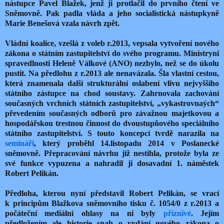
nástupce Pavel Blažek, jenž ji protlačil do prvního čtení ve
Sněmovně. Pak padla vláda a jeho socialistická nástupkyně
Marie Benešová vzala návrh zpět.
Vládní koalice, vzešlá z voleb r.2013, vepsala vytvoření nového
zákona o státním zastupitelství do svého programu. Ministryni
spravedlnosti Heleně Válkové (ANO) nezbylo, než se do úkolu
pustit. Na předlohu z r.2013 ale nenavázala. Šla vlastní cestou,
která znamenala další strukturální oslabení vlivu nejvyššího
státního zástupce na chod soustavy. Zahrnovala zachování
současných vrchních státních zastupitelství, „vykastrovnaých“
převedením současných odborů pro závažnou majetkovou a
hospodářskou trestnou činnost do dvoustupňového speciálního
státního zastupitelství. S touto koncepcí tvrdě narazila na
semináři
, který proběhl 14.listopadu 2014 v Poslanecké
sněmovně. Přepracování návrhu již nestihla, protože byla ze
své funkce vypuzena a nahradil ji dosavadní 1. náměstek
Robert Pelikán.
Předloha, kterou nyní představil Robert Pelikán, se vrací
k principům Blažkova sněmovního tisku č. 1054/0 z r.2013 a
počáteční mediální ohlasy na ni byly
příznivé
. Jejím
předložením ale historie snah o vydání nového zákona o