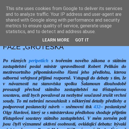
This site uses cookies from Google to deliver its services
JEMELIK ZDENĚK
and to analyze traffic. Your IP address and user-agent are
shared with Google along with performance and security
metrics to ensure quality of service, generate usage
statistics, and to detect and address abuse.
sobota 11. dubna 2015
KYVADLOVÝ VÝVOJ ZÁKONA I :
LEARN MORE
GOT IT
FÁZE „GROTESKA“
Po různých
peripetiích
s tvořením nového zákona o státním
zastupitelství poslal ministr spravedlnosti Robert Pelikán do
meziresortního připomínkového řízení jeho předlohu, kterou
odborná veřejnost přijímá rozporně. Vstupuji do debaty s tím, že
v návaznosti na stanoviska spolku Šalamoun dlouhodobě
prosazuji přechod státního zastupitelství na třístupňovou
soustavu, aniž bych považoval za nezbytné současně zrušit vrchní
soudy. To mi nebrání nesouhlasit s některými detaily předlohy a
podporovat poslanecký návrh – sněmovní tisk
432
– poslankyně
Olgy Havlové, který se s ministerskou předlohou shoduje přijetím
třístupňové soustavy státního zastupitelství. V mém zorném poli
jsou čtyři významné aktivní osobnosti, ovládající debatu: bývalá