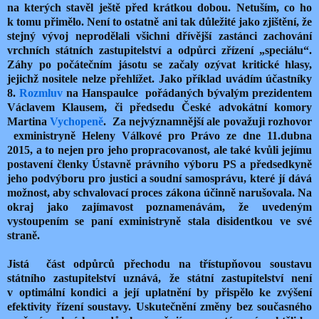
na kterých stavěl ještě před krátkou dobou. Netuším, co ho
k tomu přimělo. Není to ostatně ani tak důležité jako zjištění, že
stejný vývoj neprodělali všichni dřívější zastánci zachování
vrchních státních zastupitelství a odpůrci zřízení „speciálu“.
Záhy po počátečním jásotu se začaly ozývat kritické hlasy,
jejichž nositele nelze přehlížet. Jako příklad uvádím účastníky
8.
Rozmluv
na Hanspaulce pořádaných bývalým prezidentem
Václavem Klausem, či předsedu České advokátní komory
Martina
Vychopeně
. Za nejvýznamnější ale považuji rozhovor
exministryně Heleny Válkové pro Právo ze dne 11.dubna
2015, a to nejen pro jeho propracovanost, ale také kvůli jejímu
postavení členky Ústavně právního výboru PS a předsedkyně
jeho podvýboru pro justici a soudní samosprávu, které jí dává
možnost, aby schvalovací proces zákona účinně narušovala. Na
okraj jako zajímavost poznamenávám, že uvedeným
vystoupením se paní exministryně stala disidentkou ve své
straně.
Jistá část odpůrců přechodu na třístupňovou soustavu
státního zastupitelství uznává, že státní zastupitelství není
v optimální kondici a její uplatnění by přispělo ke zvýšení
efektivity řízení soustavy. Uskutečnění změny bez současného