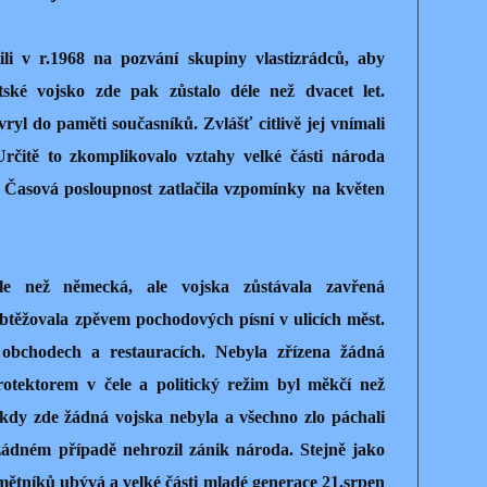
li v r.1968 na pozvání skupiny vlastizrádců, aby
ětské vojsko zde pak zůstalo déle než dvacet let.
ryl do paměti současníků. Zvlášť citlivě jej vnímali
rčitě to zkomplikovalo vztahy velké části národa
Časová posloupnost zatlačila vzpomínky na květen
e než německá, ale vojska zůstávala zavřená
btěžovala zpěvem pochodových písní v ulicích měst.
obchodech a restauracích. Nebyla zřízena žádná
rotektorem v čele a politický režim byl měkčí než
, kdy zde žádná vojska nebyla a všechno zlo páchali
 žádném případě nehrozil zánik národa. Stejně jako
ětníků ubývá a velké části mladé generace 21.srpen