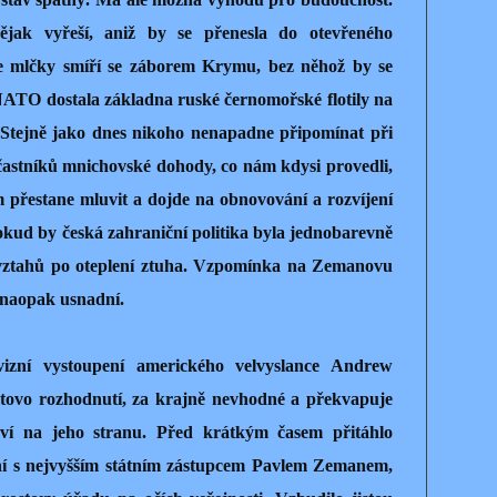
ějak vyřeší, aniž by se přenesla do otevřeného
t se mlčky smíří se záborem Krymu, bez něhož by se
NATO dostala základna ruské černomořské flotily na
. Stejně jako dnes nikoho nenapadne připomínat při
astníků mnichovské dohody, co nám kdysi provedli,
m přestane mluvit a dojde na obnovování a rozvíjení
kud by česká zahraniční politika byla jednobarevně
 vztahů po oteplení ztuha. Vzpomínka na Zemanovu
 naopak usnadní.
vizní vystoupení amerického velvyslance Andrew
entovo rozhodnutí, za krajně nevhodné a překvapuje
aví na jeho stranu. Před krátkým časem přitáhlo
ní s nejvyšším státním zástupcem Pavlem Zemanem,