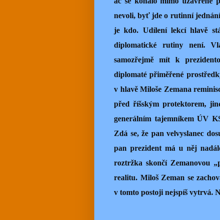
ač se konalo mimo uzavřené pr
nevoli, byť jde o rutinní jednán
je kdo. Udílení lekcí hlavě st
diplomatické rutiny není. 
samozřejmě mít k prezidento
diplomaté přiměřené prostředk
v hlavě Miloše Zemana reminisce
před říšským protektorem, jin
generálním tajemníkem ÚV KSS
Zdá se, že pan velvyslanec dosu
pan prezident má u něj nadále
roztržka skončí Zemanovou „p
realitu. Miloš Zeman se zachov
v tomto postoji nejspíš vytrvá