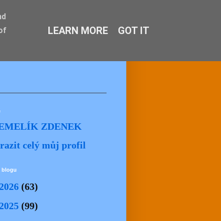
nd
LEARN MORE
GOT IT
of
ě
EMELÍK ZDENEK
razit celý můj profil
 blogu
2026
(63)
2025
(99)