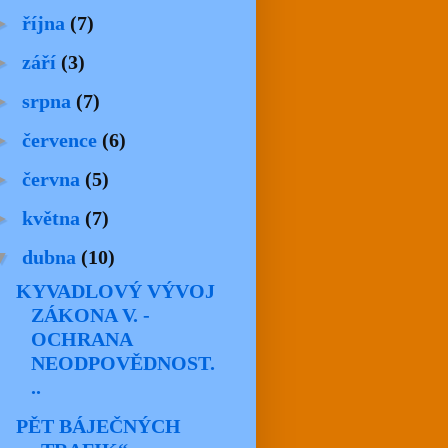
►
října
(7)
►
září
(3)
►
srpna
(7)
►
července
(6)
►
června
(5)
►
května
(7)
▼
dubna
(10)
KYVADLOVÝ VÝVOJ
ZÁKONA V. -
OCHRANA
NEODPOVĚDNOST.
..
PĚT BÁJEČNÝCH