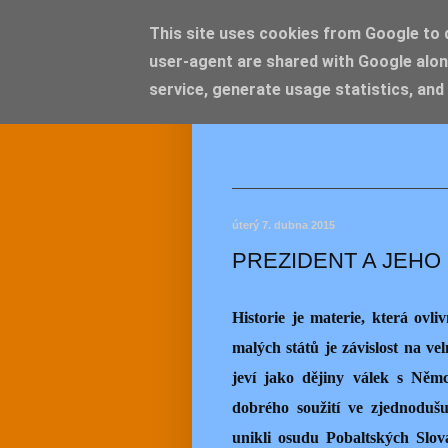
This site uses cookies from Google to de
user-agent are shared with Google alon
JEMEL
service, generate usage statistics, and
úterý 7. dubna 2015
PREZIDENT A JEH
Historie je materie, která ov
malých států je závislost na ve
jeví jako dějiny válek s Němc
dobrého soužití ve zjednodušu
unikli osudu Pobaltských Slo