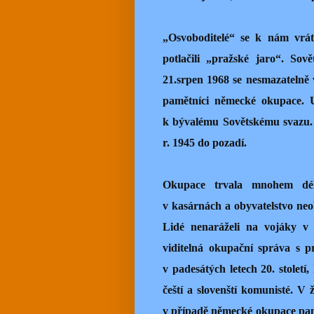
„Osvoboditelé“ se k nám vráti
potlačili „pražské jaro“. Sov
21.srpen 1968 se nesmazatelně v
pamětníci německé okupace. U
k bývalému Sovětskému svazu. 
r. 1945 do pozadí.
Okupace trvala mnohem dél
v kasárnách a obyvatelstvo neo
Lidé nenaráželi na vojáky v 
viditelná okupační správa s p
v padesátých letech 20. století
čeští a slovenští komunisté. V
v případě německé okupace pam