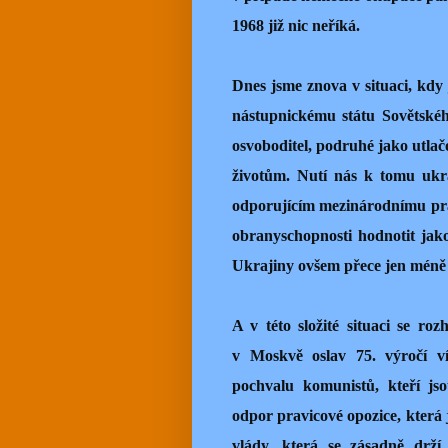
1968 již nic neříká.
Dnes jsme znova v situaci, kd
nástupnickému státu Sovětskéh
osvoboditel, podruhé jako utlač
životům. Nutí nás k tomu ukr
odporujícím mezinárodnímu prá
obranyschopnosti hodnotit jako
Ukrajiny ovšem přece jen méně 
A v této složité situaci se ro
v Moskvě oslav 75. výročí ví
pochvalu komunistů, kteří jso
odpor pravicové opozice, která j
vlády, která se zásadně drží