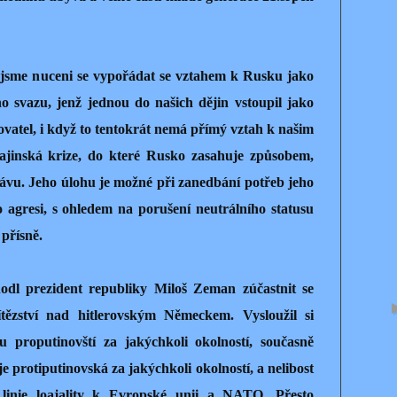
y jsme nuceni se vypořádat se vztahem k Rusku jako
o svazu, jenž jednou do našich dějin vstoupil jako
ovatel, i když to tentokrát nemá přímý vztah k našim
ajinská krize, do které Rusko zasahuje způsobem,
vu. Jeho úlohu je možné při zanedbání potřeb jeho
 agresi, s ohledem na porušení neutrálního statusu
přísně.
zhodl prezident republiky Miloš Zeman zúčastnit se
tězství nad hitlerovským Německem. Vysloužil si
u proputinovští za jakýchkoli okolností, současně
e protiputinovská za jakýchkoli okolností, a nelibost
 linie loajality k Evropské unii a NATO. Přesto