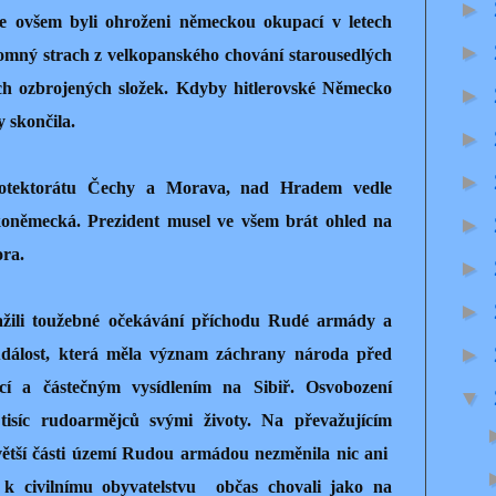
►
e ovšem byli ohroženi německou okupací v letech
►
tomný strach z velkopanského chování starousedlých
h ozbrojených složek. Kdyby hitlerovské Německo
►
y skončila.
►
►
Protektorátu Čechy a Morava, nad Hradem vedle
šskoněmecká. Prezident musel ve všem brát ohled na
►
ora.
►
►
žili toužebné očekávání příchodu Rudé armády a
►
 událost, která měla význam záchrany národa před
cí a částečným vysídlením na Sibiř. Osvobození
▼
 tisíc rudoarmějců svými životy. Na převažujícím
ětší části území Rudou armádou nezměnila nic ani
e k civilnímu obyvatelstvu občas chovali jako na