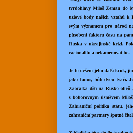
tvrdohlavý Miloš Zeman do Mo
uzlové body našich vztahů k 
svým významem pro národ nad
působení faktoru času na pam
Ruska v ukrajinské krizi. Po
racionalitu a nekamenovat ho.
Je to ovšem jeho další krok, j
jako Ianus, bůh dvou tváří. 
Zaorálka dští na Rusko oheň a
s bohorovným úsměvem Miloše 
Zahraniční politika státu, j
zahraniční partnery špatně čitel
Z hlediska této chvíle je tako