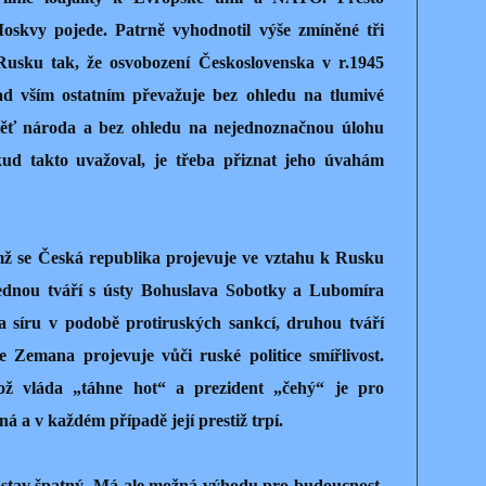
skvy pojede. Patrně vyhodnotil výše zmíněné tři
Rusku tak, že osvobození Československa v r.1945
 vším ostatním převažuje bez ohledu na tlumivé
ěť národa a bez ohledu na nejednoznačnou úlohu
kud takto uvažoval, je třeba přiznat jeho úvahám
ímž se Česká republika projevuje ve vztahu k Rusku
Jednou tváří s ústy Bohuslava Sobotky a Lubomíra
 síru v podobě protiruských sankcí, druhou tváří
Zemana projevuje vůči ruské politice smířlivost.
ehož vláda „táhne hot“ a prezident „čehý“ je pro
ná a v každém případě její prestiž trpí.
vý stav špatný. Má ale možná výhodu pro budoucnost.