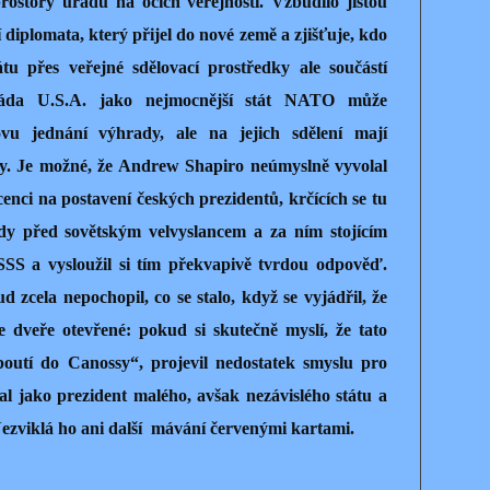
ostory úřadu na očích veřejnosti. Vzbudilo jistou
í diplomata, který přijel do nové země a zjišťuje, kdo
átu přes veřejné sdělovací prostředky ale součástí
Vláda U.S.A. jako nejmocnější stát NATO může
vu jednání výhrady, ale na jejich sdělení mají
y. Je možné, že Andrew Shapiro neúmyslně vyvolal
nci na postavení českých prezidentů, krčících se tu
dy před sovětským velvyslancem a za ním stojícím
S a vysloužil si tím překvapivě tvrdou odpověď.
d zcela nepochopil, co se stalo, když se vyjádřil, že
 dveře otevřené: pokud si skutečně myslí, že tato
outí do Canossy“, projevil nedostatek smyslu pro
al jako prezident malého, avšak nezávislého státu a
. Nezviklá ho ani další mávání červenými kartami.