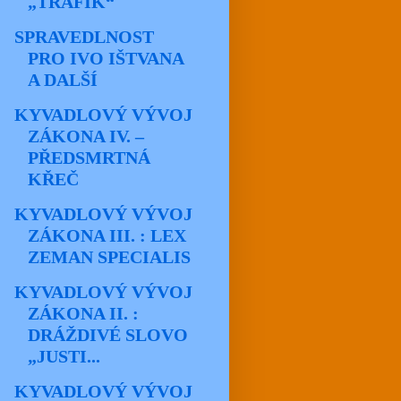
„TRAFIK“
SPRAVEDLNOST
PRO IVO IŠTVANA
A DALŠÍ
KYVADLOVÝ VÝVOJ
ZÁKONA IV. –
PŘEDSMRTNÁ
KŘEČ
KYVADLOVÝ VÝVOJ
ZÁKONA III. : LEX
ZEMAN SPECIALIS
KYVADLOVÝ VÝVOJ
ZÁKONA II. :
DRÁŽDIVÉ SLOVO
„JUSTI...
KYVADLOVÝ VÝVOJ