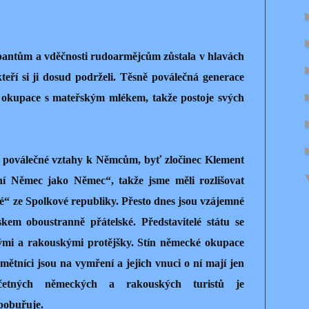
ntům a vděčnosti rudoarmějcům zůstala v hlavách
eří si ji dosud podrželi. Těsně poválečná generace
 okupace s mateřským mlékem, takže postoje svých
 poválečné vztahy k Němcům, byť zločinec Klement
ní Němec jako Němec“, takže jsme měli rozlišovat
“ ze Spolkové republiky. Přesto dnes jsou vzájemné
m oboustranně přátelské. Představitelé státu se
ými a rakouskými protějšky. Stín německé okupace
mětníci jsou na vymření a jejich vnuci o ní mají jen
četných německých a rakouských turistů je
pobuřuje.