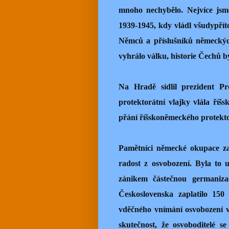
mnoho nechybělo. Nejvíce jsm
1939-1945, kdy vládl všudypří
Němců a příslušníků německýc
vyhrálo válku, historie Čechů b
Na Hradě sídlil prezident 
protektorátní vlajky vlála ří
přání říšskoněmeckého protekt
Pamětníci německé okupace za
radost z osvobození. Byla to
zánikem částečnou germaniza
Československa zaplatilo 150
vděčného vnímání osvobození v
skutečnost, že osvoboditelé s