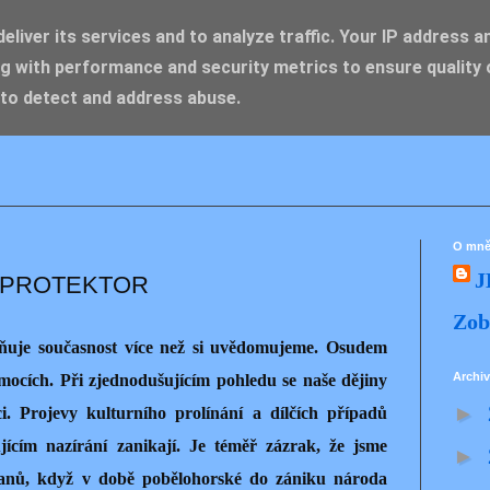
liver its services and to analyze traffic. Your IP address a
g with performance and security metrics to ensure quality 
IK ZDENĚK
 to detect and address abuse.
O mn
J
O PROTEKTOR
Zob
livňuje současnost více než si uvědomujeme. Osudem
Archiv
lmocích. Při zjednodušujícím pohledu se naše dějiny
►
i. Projevy kulturního prolínání a dílčích případů
jícím nazírání zanikají. Je téměř zázrak, že jsme
►
vanů, když v době pobělohorské do zániku národa