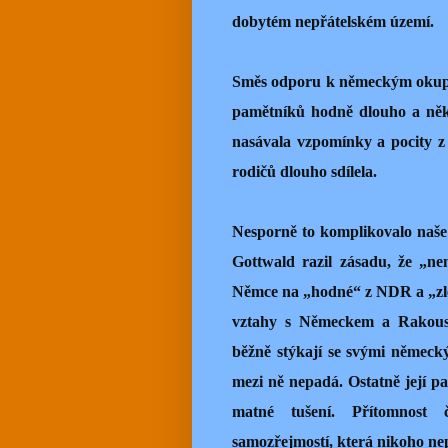
dobytém nepřátelském území.
Směs odporu k německým okupa
pamětníků hodně dlouho a někt
nasávala vzpomínky a pocity z
rodičů dlouho sdílela.
Nesporně to komplikovalo naše
Gottwald razil zásadu, že „ne
Němce na „hodné“ z NDR a „zlé
vztahy s Německem a Rakouske
běžně stýkají se svými německ
mezi ně nepadá. Ostatně její pa
matné tušení. Přítomnost 
samozřejmostí, která nikoho ne