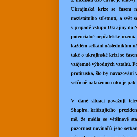
Ukrajinská krize se časem n
mezistátního střetnutí, a svě
v případě vstupu Ukrajiny do 
potenciálně nepřátelské území
každém setkání následníkům úč
také o ukrajinské krizi se čase
vzájemně výhodných vztahů. Po
protiruská, šlo by navazování
vstřícně nataženou ruku je pak
V dané situaci považuji tele
Shapira, kritizujícího prezid
mě, že média se většinově st
pozornost novinářů jeho setká