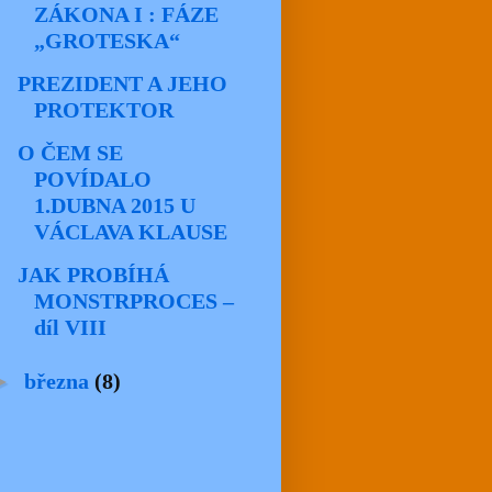
ZÁKONA I : FÁZE
„GROTESKA“
PREZIDENT A JEHO
PROTEKTOR
O ČEM SE
POVÍDALO
1.DUBNA 2015 U
VÁCLAVA KLAUSE
JAK PROBÍHÁ
MONSTRPROCES –
díl VIII
►
března
(8)