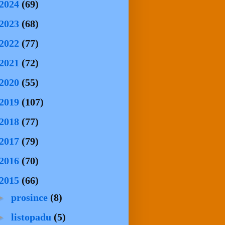
2024
(69)
2023
(68)
2022
(77)
2021
(72)
2020
(55)
2019
(107)
2018
(77)
2017
(79)
2016
(70)
2015
(66)
►
prosince
(8)
►
listopadu
(5)