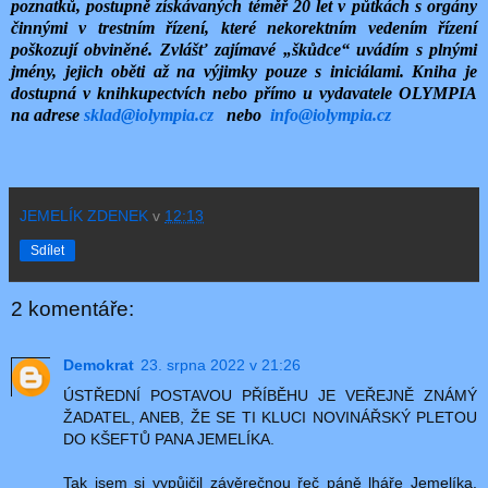
poznatků, postupně získávaných téměř 20 let v půtkách s orgány
činnými v trestním řízení, které nekorektním vedením řízení
poškozují obviněné. Zvlášť zajímavé „škůdce“ uvádím s plnými
jmény, jejich oběti až na výjimky pouze s iniciálami. Kniha je
dostupná v knihkupectvích nebo přímo u vydavatele OLYMPIA
na adrese
sklad@iolympia.cz
nebo
info@iolympia.cz
JEMELÍK ZDENEK
v
12:13
Sdílet
2 komentáře:
Demokrat
23. srpna 2022 v 21:26
ÚSTŘEDNÍ POSTAVOU PŘÍBĚHU JE VEŘEJNĚ ZNÁMÝ
ŽADATEL, ANEB, ŽE SE TI KLUCI NOVINÁŘSKÝ PLETOU
DO KŠEFTŮ PANA JEMELÍKA.
Tak jsem si vypůjčil závěrečnou řeč páně lháře Jemelíka.