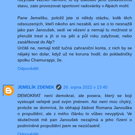
stavu, zato provozovat sportovní radovánky v Alpách mohl.
Pane Jemelíku, položil jste si někdy otázku, kolik těch
odsouzených, kteří nikoho ani nezabili, ani se o to nesnažili
jako pan Janoušek, sedí ve vězení a nemají tu možnost si
přerušit trest a jít si na pět a půl roku zalyžovat, nebo
zasáňkovat do Alp?
Určitě ne, nemají totiž tučná zahraniční konta, z nich by se
nějaký ten dolar, když už ne koruna hodil, do pokladničky
spolku Chamurappi, že.
Odpovědět
JEMELÍK ZDENEK
26. srpna 2022 v 13:45
DEMOKRAT není demokrat, ale posera, který se bojí
vystoupit veřejně pod svým jménem. Asi není moc chytrý,
protože se domnívá, že obhajuji žádost Romana Janouška
o propuštění, ale z mého článku to vůbec nevyplývá. Ve
skutečnosti mě pan Janoušek nezajímá a jeho řízení o
podmíněné propuštění jsem se nezúčastnil.
Odpovědět