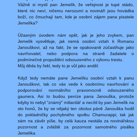
Vážně si myslí pan Jemelík, že veřejnost je tupé stádo,
které nic neví, ničemu nerozumí a novináři jsou hovádka
boží, co čmuchají tam, kde je osobní zájem pana pisatele
Jemelíka?
Úžasným úvodem nám opět, jak je jeho zvykem, pan
Jemelík vysvětluje, jak nemá osobní vztah k Romanu
Janouškovi, až na fakt, že se opakovaně zúčastňuje jako
navrhovatel, nebo podpora na straně žadatele o
podmínečné propuštění odsouzeného z výkonu trestu.
Můj děda by řekl, tedy to je vůl jako anděl.
Když tedy nemáte pane Jemelíku osobní vztah k panu
Janouškovi, tak co vás vede k osobnímu navrhování a
podporování normálního pravomocně odsouzeného
gaunera. Asi to budou peníze pana Janouška, protože
kdyby to nebyl "známý" miliardář a necítil by pan Jemelík na
sto honů, že by se nějaký ten obolus páně Janouška hodil
do pokladničky pochybného spolku Chamurappi, tak jak
sám na závěr píše, by celá kauza nestála za novinářskou
pozornost a zvláště za pozornost samotného pisálka
Jemelíka.