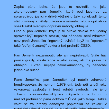
Zaplať pánu bohu, že jsou tu novináři, ne jako
zkorumpovaný pan Jemelík, který pod lucernou za
spravedlivou justici v drtivé většině grázly, co okradli tento
stát o miliony a někdy dokonce o miliardy, nebo v opilosti se
snažili zabít svědkyni dopravní nehody, obhajuje.
Proč si pan Jemelík, když je tu široko daleko ten "jediný
spravedlivý" nepoloží otázku, zda náhodou není zdravotní
stav páně Janouška fingovaný, zvláště když ho "operoval"
také "veřejně známý" doktor z řad prohnilé ČSSD.
Pan Jemelík nezarmoutil, ale ani nepřekvapil. Stále hájí
pouze grázly, vlastizrádce a jeho slova, jak má právo na
obhajobu i vrah, nejlépe několikanásobný, by nenechal
jedno oko suché.
Pane Jemelíku, pan Janoušek byl natolik zdravotně
hendikepován, že nemohl 1.979 dní, tedy pět a půl roku
vykonávat zasloužený trest odnětí svobody, ale jeho
zdravotní stav mu dovolil lyžovat v Alpách. Jo pardon, on to
měl od prohnilého pana doktora z ČSSD jako terapii. Takže
válet se za prachy daňových poplatníku na kavalci v
ruzyňské věznici nemohl, to by uškodilo jeho zdravotnímu