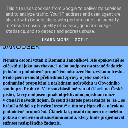
This site uses cookies from Google to deliver its services
JEMELIK ZDENĚK
and to analyze traffic. Your IP address and user-agent are
shared with Google along with performance and security
metrics to ensure quality of service, generate usage
statistics, and to detect and address abuse.
sobota 20. srpna 2022
ČESKÁ JUSTICE A ROMAN
LEARN MORE
GOT IT
JANOUŠEK
Nemám osobní vztah k Romanu Janouškovi. Ale opakovaně se
zúčastňuji jako navrhovatel nebo podpora na straně žadatele
jednání o podmíněné propuštění odsouzeného z výkonu trestu.
Proto jsem nemohl přehlédnout zprávy o jeho žádosti o
podmíněné propuštění a následném neúspěchu u Obvodního
soudu pro Prahu 6. V té souvislosti mě zaujal
článek
na České
justici, který nadpisem jinak objektivního pojednání může
v čtenáři navodit dojem, že soud žadatele potrestal za to, že „ se
bránil a žádal o přerušení trestu“ a tím se připravil o nárok na
podmíněné propuštění. Článek tak působí dojmem nesmělého
pokusu o ovlivnění stížnostního soudu, který bude projednávat
stížnost neúspěšného žadatele.