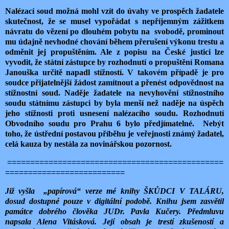
Nalézací soud možná mohl vzít do úvahy ve prospěch žadatele
skutečnost, že se musel vypořádat s nepříjemným zážitkem
návratu do vězení po dlouhém pobytu na svobodě, prominout
mu údajně nevhodné chování během přerušení výkonu trestu a
odměnit jej propuštěním. Ale z popisu na České justici lze
vyvodit, že státní zástupce by rozhodnutí o propuštění Romana
Janouška určitě napadl stížností. V takovém případě je pro
soudce přijatelnější žádost zamítnout a přenést odpovědnost na
stížnostní soud. Naděje žadatele na nevyhovění stížnostního
soudu státnímu zástupci by byla menší než naděje na úspěch
jeho stížnosti proti usnesení nalézacího soudu. Rozhodnutí
Obvodního soudu pro Prahu 6 bylo předjímatelné. Nebýt
toho, že ústřední postavou příběhu je veřejnosti známý žadatel,
celá kauza by nestála za novinářskou pozornost.
===============================================
==========================
Již vyšla
„papírová“ verze mé knihy ŠKŮDCI V TALÁRU,
dosud dostupné pouze v digitální podobě. Knihu jsem zasvětil
památce dobrého člověka JUDr. Pavla Kučery. Předmluvu
napsala Alena Vitásková. Její obsah je trestí zkušeností a