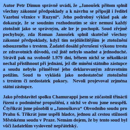
Autor Petr Dimun správně uvádí, že „Janoušek přitom splnil
všechny zákonné předpoklady a k návrhu se připojil i ředitel
Vazební věznice v Ruzyni“. Jeho podrobný výklad pak ale
dokazuje, že se soudním rozhodnutím se sice nemusí každý
ztotožnit jako se správným, ale lze je pochopit. Soud zřejmě
pochybuje, zda Roman Janoušek splnil skutečně všechny
zákonné předpoklady, když tím nejdůležitějším je ztotožnění
odsouzeného s trestem. Žadatel dosáhl přerušení výkonu trestu
ze zdravotních důvodů, což jistě nebylo snadné a jednoduché.
Strávil pak na svobodě 1.979 dní, během nichž se několikrát
nechal přistihnout při jednání, jež dle mínění státního zástupce
a soudu nebylo přiměřené jeho deklarovaným zdravotním
potížím. Soud to vykládá jako nedostatečné ztotožnění
s trestem či nedostatek pokory. Nevoli projevoval zejména
státní zástupce.
Jako představitel spolku Chamurappi jsem se zúčastnil třinácti
řízení o podmíněné propuštění, z nichž ve dvou jsme neuspěli.
Čtyřikrát jsme působili u „Janouškova“ Obvodního soudu pro
Prahu 6. Třikrát jsme uspěli hladce, jednou až cestou stížnosti
Městskému soudu v Praze. Nemám dojem, že by tento soud byl
vůči žadatelům vysloveně nepřátelský.