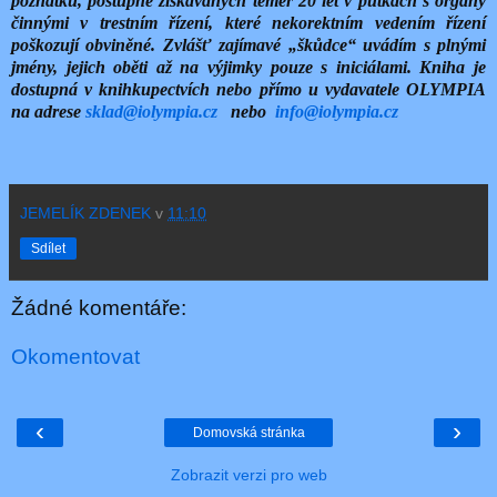
poznatků, postupně získávaných téměř 20 let v půtkách s orgány
činnými v trestním řízení, které nekorektním vedením řízení
poškozují obviněné. Zvlášť zajímavé „škůdce“ uvádím s plnými
jmény, jejich oběti až na výjimky pouze s iniciálami. Kniha je
dostupná v knihkupectvích nebo přímo u vydavatele OLYMPIA
na adrese
sklad@iolympia.cz
nebo
info@iolympia.cz
JEMELÍK ZDENEK
v
11:10
Sdílet
Žádné komentáře:
Okomentovat
‹
›
Domovská stránka
Zobrazit verzi pro web