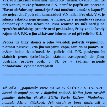
J.N. se jí zúčastnil další muž, jehož J.N. neznal. Uvedl o něm, že
měl kapuci, takže přítomnost S.N. nemůže popřít ani potvrdit.
Hlavní obžalovaný samozřejmě zná totožnost „muže s kapucí“,
ale nejeví chuť potvrdit kamarádovi V.N. alibi. Pro obž. V.V. je
situace vskutku nepříjemná: je možné, že v případě vyvrácení
domněnky o jeho účasti na lesní schůzce by měl naději na
zproštění obžaloby, protože není prokázáno, že by znal důvody
zájmu obž. P.K. o jím získávané informace od přísedícího K.J.
Proces již brzy skončí a jeho výsledek potvrdí výjimečnou
platnost přísloví „kdo jinému jámu kopá, sám do ní padá“. Je
ovšem holou skutečností, že policie ob
ž.
P.K. poskytnutím
státních peněz (schváleným státním zástupcem) do jámy
postrčila, protože pošk. J. N. by v žádném případě
požadované výpalné nezaplatil.
===============================================
===========================
Již vyšla „papírová“ verze mé knihy ŠKŮDCI V TALÁRU,
dosud dostupné pouze v digitální podobě. Knihu jsem zasvětil
památce dobrého člověka JUDr. Pavla Kučery. Předmluvu
napsala Alena Vitásková. Její obsah je trestí zkušeností a