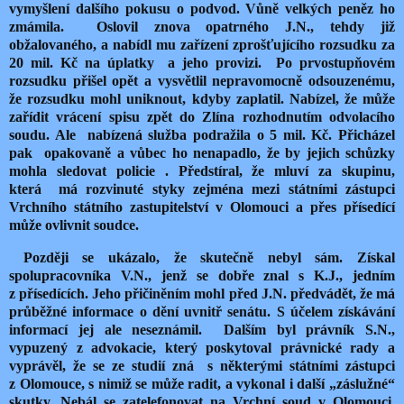
vymyšlení dalšího pokusu o podvod. Vůně velkých peněz ho
zmámila. Oslovil znova opatrného J.N., tehdy již
obžalovaného, a nabídl mu zařízení zprošťujícího rozsudku za
20 mil. Kč na úplatky a jeho provizi. Po prvostupňovém
rozsudku přišel opět a vysvětlil nepravomocně odsouzenému,
že rozsudku mohl uniknout, kdyby zaplatil. Nabízel, že může
zařídit vrácení spisu zpět do Zlína rozhodnutím odvolacího
soudu. Ale nabízená služba podražila o 5 mil. Kč. Přicházel
pak opakovaně a vůbec ho nenapadlo,
že by jejich schůzky
mohla sledovat policie . Předstíral, že mluví za skupinu,
která má rozvinuté styky zejména mezi státními zástupci
Vrchního státního zastupitelství v Olomouci a přes přísedící
může ovlivnit soudce.
Později se ukázalo,
ž
e skutečně nebyl sám. Získal
spolupracovníka V.N., jenž se dobře znal s K.J., jedním
z přísedících. Jeho přičiněním mohl před J.N. předvádět, že má
průběžné informace o dění uvnitř senátu. S účelem získávání
informací jej ale neseznámil. Dalším byl právník S.N.,
vypuzený z advokacie, který poskytoval právnické rady a
vyprávěl,
že
se ze studií zná s některými státními zástupci
z Olomouce, s nimiž se může radit, a vykonal i další „záslužné“
skutky. Nebál se zatelefonovat na Vrchní soud v Olomouci,