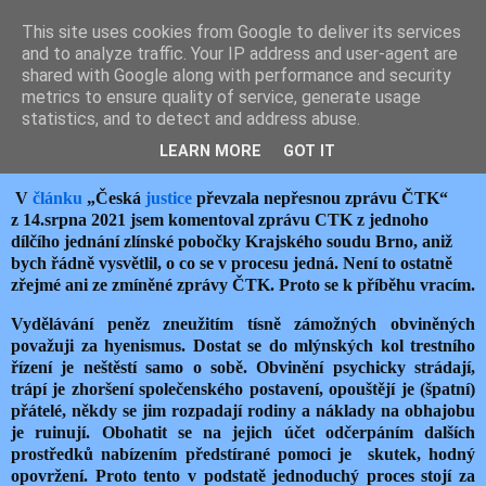
This site uses cookies from Google to deliver its services
JEMELIK ZDENĚK
and to analyze traffic. Your IP address and user-agent are
shared with Google along with performance and security
metrics to ensure quality of service, generate usage
statistics, and to detect and address abuse.
čtvrtek 16. září 2021
HON NA HYENY
LEARN MORE
GOT IT
V
článku
„Česká
justice
převzala nepřesnou zprávu ČTK“
z 14.srpna 2021 jsem komentoval zprávu CTK z jednoho
dílčího jednání zlínské pobočky Krajského soudu Brno, aniž
bych řádně vysvětlil, o co se v procesu jedná. Není to ostatně
zřejmé ani ze zmíněné zprávy ČTK. Proto se k příběhu vracím.
Vydělávání peněz zneužitím tísně zámožných obviněných
považuji za hyenismus. Dostat se do mlýnských kol trestního
řízení je neštěstí samo o sobě. Obvinění psychicky strádají,
trápí je zhoršení společenského postavení, opouštějí je (špatní)
přátelé, někdy se jim rozpadají rodiny a náklady na obhajobu
je ruinují. Obohatit se na jejich účet odčerpáním dalších
prostředků nabízením předstírané pomoci je skutek, hodný
opovržení. Proto tento v podstatě jednoduchý proces stojí za