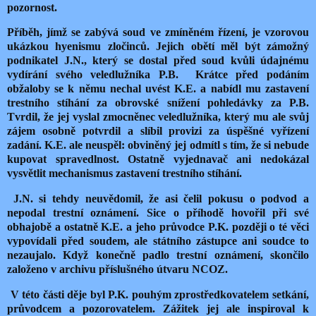
pozornost.
Příběh, jímž se zabývá soud ve zmíněném řízení, je vzorovou
ukázkou hyenismu zločinců.
Jejich obětí měl být zámožný
podnikatel J.N., který se dostal před soud kvůli údajnému
vydírání svého veledlužníka P.B. Krátce před podáním
obžaloby se k němu nechal uvést K.E. a nabídl mu zastavení
trestního stíhání za obrovské snížení pohledávky za P.B.
Tvrdil, že jej vyslal zmocněnec
veledlužníka
, který mu ale svůj
zájem osobně potvrdil a slíbil provizi za úspěšné vyřízení
zadání. K.E. ale neuspěl: obviněný jej odmítl s tím, že si nebude
kupovat spravedlnost. Ostatně vyjednavač ani nedokázal
vysvětlit mechanismus zastavení trestního stíhání.
J.N. si tehdy neuvědomil, že asi čelil pokusu o podvod a
nepodal trestní oznámení. Sice o příhodě hovořil při své
obhajobě a ostatně K.E. a jeho průvodce P.K. později o té věci
vypovídali před soudem, ale státního zástupce ani soudce to
nezaujalo. Když konečně padlo trestní oznámení, skončilo
založeno v archivu příslušného útvaru NCOZ.
V této části děje byl P.K. pouhým zprostředkovatelem setkání,
průvodcem a pozorovatelem. Zážitek jej ale inspiroval k