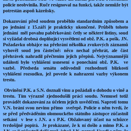
policie neobvinila. Ruče resignoval na funkci, takže nemůže být
potrestán aspoň kázeňsky.
Dokazování před soudem proběhlo standardním způsobem a
po jednání z 15.září je prakticky ukončené. Průběh tohoto
jednání měl povahu paběrkování: četly se některé listiny, soud
si vyžádal drobná doplňující vysvětlení od obž. P.K. a pošk. JN.
Požadavku obhájce na přehrání několika zvukových záznamů
vyhověl soud jen částečně: něco nechal přehrát, ale část
přehrávek nahradil přečtením jejich přepisů. Nejvýznamnější
událostí bylo vyhlášení usnesení o ponechání obž. P.K. ve
vazbě. Předseda senátu odůvodnil rozhodnutí blízkostí
vyhlášení rozsudku, jež povede k nahrazení vazby výkonem
trestu.
Obvinění P.K. a S.N. doznali vinu a požádali o dohodu o vině a
trestu. Tím výrazně zjednodušili práci soudu. Nemusel totiž
provádět dokazování za účelem jejich usvědčení. Naproti tomu
V.N. brání svou nevinu přímo sveřepě. Policie o něm tvrdí, že
se před předváděním olomouckého státního zástupce zúčastnil
setkání v lese s J.N. a s P.K. Obžalovaný účast na schůzce
tvrdošíjně popírá. Je prokázané,
že k ní došlo a mimo P.K. a