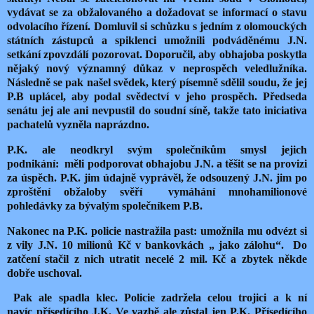
vydávat se za obžalovaného a dožadovat se informací o stavu
odvolacího řízení. Domluvil si schůzku s jedním z olomouckých
státních zástupců a spiklenci umožnili podváděnému J.N.
setkání zpovzdálí pozorovat. Doporučil, aby obhajoba poskytla
nějaký nový významný důkaz v neprospěch veledlužníka.
Následně se pak našel svědek, který písemně sdělil soudu, že jej
P.B uplácel, aby podal svědectví v jeho prospěch. Předseda
senátu jej ale ani nevpustil do soudní síně, takže tato iniciativa
pachatelů vyzněla naprázdno.
P.K. ale neodkryl svým společníkům smysl jejich
podnikání: měli podporovat obhajobu J.N. a těšit se na provizi
za úspěch. P.K. jim údajně vyprávěl,
že
odsouzený J.N. jim po
zproštění obžaloby svěří vymáhání mnohamilionové
pohledávky za bývalým společníkem P.B.
Nakonec na P.K. policie nastražila past: umožnila mu odvézt si
z vily J.N. 10 milionů Kč v bankovkách „ jako zálohu“. Do
zatčení stačil z nich utratit necelé 2 mil. Kč a zbytek někde
dobře uschoval.
Pak ale spadla klec. Policie zadržela celou trojici a k ní
navíc
pří
sedícího J.K. Ve vazbě ale zůstal jen P.K. Přísedícího