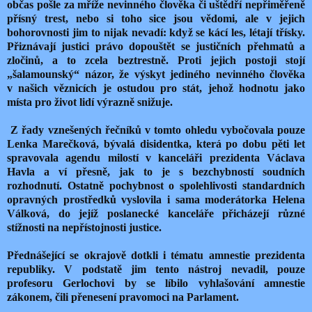
občas pošle za mříže nevinného člověka či uštědří nepřiměřeně
přísný trest, nebo si toho sice jsou vědomi, ale v jejich
bohorovnosti jim to nijak nevadí: když se kácí les, létají třísky.
Přiznávají justici právo dopouštět se justičních přehmatů a
zločinů, a to zcela beztrestně. Proti jejich postoji stojí
„šalamounský“ názor, že výskyt jediného nevinného člověka
v našich věznicích je ostudou pro stát, jehož hodnotu jako
místa pro život lidí výrazně snižuje.
Z řady vznešených řečníků v tomto ohledu vybočovala pouze
Lenka Marečková, bývalá disidentka, která po dobu pěti let
spravovala agendu milostí v kanceláři prezidenta Václava
Havla a ví přesně, jak to je s bezchybností soudních
rozhodnutí. Ostatně pochybnost o spolehlivosti standardních
opravných prostředků vyslovila i sama moderátorka Helena
Válková, do jejíž poslanecké kanceláře přicházejí různé
stížnosti na nepřístojnosti justice.
Přednášející se okrajově dotkli i tématu amnestie prezidenta
republiky. V podstatě jim tento nástroj nevadil, pouze
profesoru Gerlochovi by se líbilo vyhlašování amnestie
zákonem, čili přenesení pravomoci na Parlament.