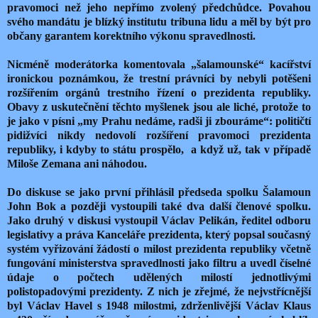
pravomoci než jeho nepřímo zvolený předchůdce. Povahou
svého mandátu je blízký institutu tribuna lidu a měl by být pro
občany garantem korektního výkonu spravedlnosti.
Nicméně moderátorka komentovala „šalamounské“ kacířství
ironickou poznámkou, že trestní právníci by nebyli potěšeni
rozšířením orgánů trestního řízení o prezidenta republiky.
Obavy z uskutečnění těchto myšlenek jsou ale liché, protože to
je jako v písni „my Prahu nedáme, radši ji zbouráme“: političtí
pidižvíci nikdy nedovolí rozšíření pravomoci prezidenta
republiky, i kdyby to státu prospělo, a když už, tak v případě
Miloše Zemana ani náhodou.
Do diskuse se jako první přihlásil předseda spolku Šalamoun
John Bok a později vystoupili také dva další členové spolku.
Jako druhý v diskusi vystoupil Václav Pelikán, ředitel odboru
legislativy a práva Kanceláře prezidenta, který popsal současný
systém vyřizování žádostí o milost prezidenta republiky včetně
fungování ministerstva spravedlnosti jako filtru a uvedl číselné
údaje o počtech udělených milostí jednotlivými
polistopadovými prezidenty. Z nich je zřejmé, že nejvstřícnější
byl Václav Havel s 1948 milostmi, zdrženlivější Václav Klaus