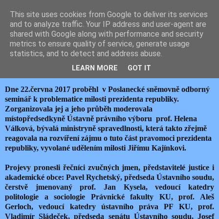
This site uses cookies from Google to deliver its services
JEMELIK ZDENĚK
and to analyze traffic. Your IP address and user-agent are
shared with Google along with performance and security
metrics to ensure quality of service, generate usage
statistics, and to detect and address abuse.
pátek 23. června 2017
PREZIDENT JAKO TRIBUN LIDU
LEARN MORE
GOT IT
Dne 22.června 2017 proběhl v Poslanecké sněmovně odborný
seminář k problematice milosti prezidenta republiky.
Zorganizovala jej a jeho průběh moderovala
místopředsedkyně Ústavně právního výboru prof. Helena
Válková, bývalá ministryně spravedlnosti, která takto zřejmě
reagovala na rozvíření zájmu o tuto část pravomoci prezidenta
republiky, vyvolané udělením milosti Jiřímu Kajínkovi.
Projevy pronesli řečníci zvučných jmen, představitelé justice i
akademické obce: Pavel Rychetský, předseda Ústavního soudu,
čerstvě jmenovaný prof. Jan Kysela, vedoucí katedry
politologie a sociologie Právnické fakulty KU, prof. Aleš
Gerloch, vedoucí katedry ústavního práva PF KU, prof.
Vladimír Sládeček, předseda senátu Ústavního soudu, Josef