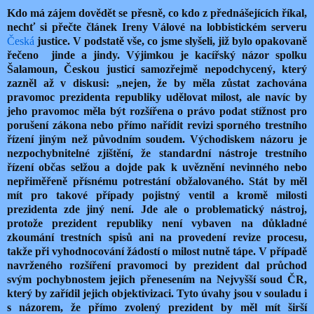
Kdo má zájem dovědět se přesně, co kdo z přednášejících říkal,
nechť si přečte článek Ireny Válové na lobbistickém serveru
Česká
justice. V podstatě vše, co jsme slyšeli, již bylo opakovaně
řečeno jinde a jindy. Výjimkou je kacířský názor spolku
Šalamoun, Českou justicí samozřejmě nepodchycený, který
zazněl až v diskusi: „nejen, že by měla zůstat zachována
pravomoc prezidenta republiky udělovat milost, ale navíc by
jeho pravomoc měla být rozšířena o právo podat stížnost pro
porušení zákona nebo přímo nařídit revizi sporného trestního
řízení jiným než původním soudem. Východiskem názoru je
nezpochybnitelné zjištění, že standardní nástroje trestního
řízení občas selžou a dojde pak k uvěznění nevinného nebo
nepřiměřeně přísnému potrestání obžalovaného. Stát by měl
mít pro takové případy pojistný ventil a kromě milosti
prezidenta zde jiný není. Jde ale o problematický nástroj,
protože prezident republiky není vybaven na důkladné
zkoumání trestních spisů ani na provedení revize procesu,
takže při vyhodnocování žádostí o milost nutně tápe. V případě
navrženého rozšíření pravomoci by prezident dal průchod
svým pochybnostem jejich přenesením na Nejvyšší soud ČR,
který by zařídil jejich objektivizaci. Tyto úvahy jsou v souladu i
s názorem, že přímo zvolený prezident by měl mít širší