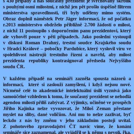
s 430 případy a náš současný prezident je svrchovaný skrblík
s pouhými osmi milostmi, z nichž jen pět prošlo úspěšně filtrem
ministerstva spravedlnosti, tři byly uděleny mimo systém.
Obraz doplnil náměstek Petr Jäger informací, že od počátku
r.2013 ministerstvo obdrželo přibližně 2.700 žádostí o milost,
z nichž 11 postoupilo s doporučením panu prezidentovi, který
ale vyhověl pouze v pěti případech. Jako poslední vystoupil
v diskusi Roman Drahný, trestní soudce Krajského soudu
v Hradci Králové – pobočky Pardubice, který vyslovil víru ve
spolehlivost nástrojů trestního řízení a navrhl, aby milost
prezidenta republiky kontrasignoval předseda Nejvyššího
soudu ČR.
V každém případě na semináři zazněla spousta názorů a
informací, které si zaslouží zamyšlení, i když nejsou nové.
Nicméně celé to akademické intelektuální úsilí vyznívá jako
samoúčelné vzhledem k tomu, že současný prezident se nehodlá
agendou milostí příliš zabývat. Z výjimky, učiněné ve prospěch
Jiřího Kajínka nelze vyvozovat, že Miloš Zeman přestane
myslet na sliby, dané voličům. Ani mu to nelze zazlívat, byť
leckdo z nás by změnu v jeho základním postoji uvítal.
Z pohotového zpravodajství ČT navíc víme, že konání
semináře sice zaznamenal, ale vyjádřil se k němu s nevolí, řka,