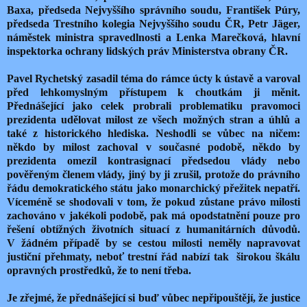
Baxa, předseda Nejvyššího správního soudu, František Púry,
předseda Trestního kolegia Nejvyššího soudu ČR, Petr Jäger,
náměstek ministra spravedlnosti a Lenka Marečková, hlavní
inspektorka ochrany lidských práv Ministerstva obrany ČR.
Pavel Rychetský zasadil téma do rámce úcty k ústavě a varoval
před lehkomyslným přístupem k choutkám ji měnit.
Přednášející jako celek probrali problematiku pravomoci
prezidenta udělovat milost ze všech možných stran a úhlů a
také z historického hlediska. Neshodli se vůbec na ničem:
někdo by milost zachoval v současné podobě, někdo by
prezidenta omezil kontrasignací předsedou vlády nebo
pověřeným členem vlády, jiný by ji zrušil, protože do právního
řádu demokratického státu jako monarchický přežitek nepatří.
Víceméně se shodovali v tom, že pokud zůstane právo milosti
zachováno v jakékoli podobě, pak má opodstatnění pouze pro
řešení obtížných životních situací z humanitárních důvodů.
V žádném případě by se cestou milosti neměly napravovat
justiční přehmaty, neboť trestní řád nabízí tak širokou škálu
opravných prostředků, že to není třeba.
Je zřejmé, že přednášející si buď vůbec nepřipouštějí, že justice