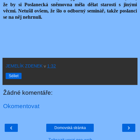
že by si Poslanecká sněmovna měla dělat starosti s jinými
věcmi. Netušil ovšem, že šlo o odborný seminář, takže poslanci
se na něj nehrnuli.
JEMELÍK ZDENEK
v
1:32
Sdílet
Žádné komentáře:
Okomentovat
‹
›
Domovská stránka
Zobrazit verzi pro web