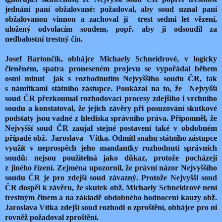
jednání paní obžalované: požadoval, aby soud uznal paní
obžalovanou vinnou a zachoval jí
trest sedmi let vězení,
uložený odvolacím soudem, popř. aby ji odsoudil za
nedbalostní trestný čin.
Josef Bartončík, obhájce Michaely Schneidrové, v logicky
členěném, spatra proneseném projevu se vypořádal během
osmi minut
jak s rozhodnutím Nejvyššího soudu ČR, tak
s námitkami státního zástupce. Poukázal na to, že
Nejvyšší
soud ČR přezkoumal rozhodovací procesy zdejšího i vrchního
soudu a konstatoval, že jejich závěry při posuzování skutkové
podstaty jsou vadné z hlediska správního práva. Připomněl, že
Nejvyšší soud ČR zaujal stejné postavení také v obdobném
případě obž.
Jaroslava
Vítka. Odmítl snahu státního zástupce
využít v neprospěch jeho mandantky rozhodnutí správních
soudů: nejsou použitelná jako důkaz, protože pocházejí
z jiného řízení. Zejména upozornil, že právní názor Nejvyššího
soudu ČR je pro zdejší soud závazný. Protože Nejvyšší soud
ČR dospěl k závěru, že skutek obž. Michaely Schneidrové není
trestným činem a na základě obdobného hodnocení kauzy obž.
Jaroslava Vítka zdejší soud rozhodl o zproštění, obhájce pro ni
rovněž požadoval zproštění.