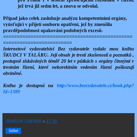
jež trvá již sedm let, a znova se odvolal.
Případ jako celek zasluhuje analýzu kompetentními orgány,
vyúsťující v přijetí souboru opatření, jež by zmenšila
pravděpodobnost opakování podobných excesů-
===============================================
=========================
Internetové vydavatelství Bez vydavatele vydalo mou knihu
ŠKUDCI V TALÁRU. Její obsah je trestí zkušeností a poznatků ,
postupně získáváných téměř 20 let v půtkách s orgány činnými v
trestním řízení, které nekorektním vedením řízení poškozují
obviněné.
Kniha je dostupná na
http://www.bezvydavatele.cz/book.php?
Id=1389
JEMELÍK ZDENEK
v
17:35
Sdílet