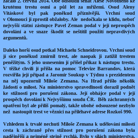
začalo 2. června 2014. Obě odsoudil senát Aleše Novotného ke
krutému trestu osmi a půl let za mřížemi. Osud Aleny
Vitáskové byl pak poněkud příznivější. Vrchní soud
v Olomouci ji zprostil obžaloby. Ale
nedočkala se klidu, neboť
nejvyšší státní zástupce Pavel Zeman podal v její neprospěch
dovolání a ve snaze škodit se neštítil použití nepravdivých
argumentů.
Daleko horší osud potkal Michaelu Schneidrovou. Vrchní soud
jí sice poněkud zmírnil trest, ale naopak ji zatížil trestem
peněžitým. S jeho usnesením jí přišel příkaz k nástupu trestu.
V těžké chvíli jí přišla na pomoc Televize Barrandov, která
rozvířila její případ a Jaromír Soukup v Týdnu s prezidentem
na něj upozornil Miloše Zemana. Na Hrad přišlo několik
žádostí o milost. Na ministerstvo spravedlnosti dorazil podnět
ke stížnosti pro porušení zákona. Její obhájce podal v její
prospěch dovolání k Nejvyššímu soudu ČR.
Běh záchranných
opatření byl ale příliš pomalý, takže ubohé odsouzené nezbylo
než
nastoupit trest ve věznici na přiléhavé adrese Rozkoš 990.
Vzhledem k trvalé nechuti Miloše Zemana k udělování milostí
cesta k záchraně přes stížnost pro porušení zákona byla
nadějnější a nejméně stejně rychlá. Bylo v silách ministerstva,