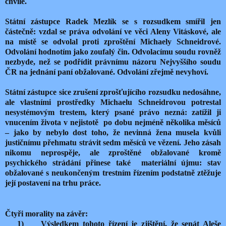
chvíle.
Státní zástupce Radek Mezlík se s rozsudkem smířil jen
částečně: vzdal se práva odvolání ve věci Aleny Vitáskové, ale
na místě se odvolal proti zproštění Michaely Schneidrové.
Odvolání hodnotím jako zoufalý čin. Odvolacímu soudu rovněž
nezbyde, než se podřídit právnímu názoru Nejvyššího soudu
ČR na jednání paní obžalované. Odvolání zřejmě nevyhoví.
Státní zástupce sice zrušení zprošťujícího rozsudku nedosáhne,
ale vlastními prostředky Michaelu Schneidrovou potrestal
nesystémovým trestem, který psané právo nezná: zatížil ji
vnucením života v nejistotě
po dobu nejméně několika měsíců
– jako by nebylo dost toho, že nevinná žena musela kvůli
justičnímu přehmatu strávit sedm měsíců ve vězení. Jeho zásah
nikomu neprospěje, ale zproštěné obžalované kromě
psychického strádání přinese také
materiální újmu: stav
obžalované s neukončeným trestním řízením podstatně ztěžuje
její postavení na trhu práce.
Čtyři morality na závěr:
1)
Výsledkem tohoto řízení je zjištění, že senát Aleše