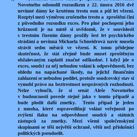
Novotného odsoudil rozsudkem z 22. února 2016 dvě
nevinné dámy ke krutému trestu osm a půl let vězení.
Rozptyl mezi výměrou zrušeného trestu a
zproštění činí
z původního rozsudku exces. Pro plné pochopení jeho
hrůznosti je na místě si uvědomit, že v souvislosti
s trestním řízením dámy prožily šest let psychického
strádání a nevinná Michaela Schneidrová navíc musela
strávit sedm měsíců ve vězení. K tomu přidejme
skutečnost, že stát zřejmě bude muset zproštěným
obžalovaným zaplatit značné odškodné. I když jde o
exces, soudci za něj nebudou volání k odpovědnosti, bez
ohledu na napáchané škody, na jejichž finančním
zahlazení se nebudou podílet, protože soudcovský stav si
vymohl právo na beztrestnost nesprávných rozhodnutí.
Nelze vyloučit, že si senát Aleše Novotného
v budoucnosti povede stejně jako v tomto případě a
bude plodit další zmetky.
Tento případ je jeden
z mnoha, které ospravedlňují volání veřejnosti po
zvýšení tlaku na odpovědnost soudců a státních
zástupců za zmetky. Mezi všemi společenskými
skupinami se těší největší ochraně, větší než příslušníci
politických pseudoelit.