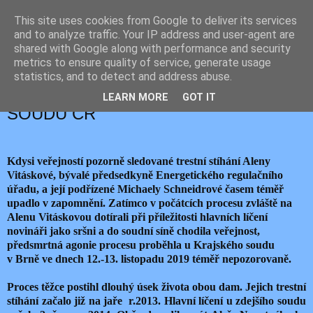
This site uses cookies from Google to deliver its services
JEMELIK ZDENĚK
and to analyze traffic. Your IP address and user-agent are
shared with Google along with performance and security
metrics to ensure quality of service, generate usage
statistics, and to detect and address abuse.
středa 13. listopadu 2019
ŽALOBCE PROTI NEJVYŠŠÍMU
LEARN MORE
GOT IT
SOUDU ČR
Kdysi veřejností pozorně sledované trestní stíhání Aleny
Vitáskové, bývalé předsedkyně Energetického regulačního
úřadu, a její podřízené Michaely Schneidrové časem téměř
upadlo v zapomnění. Zatímco v počátcích procesu zvláště na
Alenu Vitáskovou dotírali při příležitosti hlavních líčení
novináři jako sršni a do soudní síně chodila veřejnost,
předsmrtná agonie procesu proběhla u Krajského soudu
v Brně ve dnech 12.-13. listopadu 2019 téměř nepozorovaně.
Proces těžce postihl dlouhý úsek života obou dam. Jejich trestní
stíhání začalo již na jaře r.2013. Hlavní líčení u zdejšího soudu