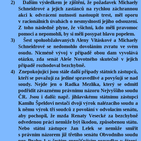
2)
Dalším výsledkem je zjištění, že požadavek Michaely
Schneidrové a jejích zastánců na rychlou záchrannou
akci k odvrácení nutnosti nastoupit trest, měl oporu
v racionálních úvahách o nesmyslnosti jejího odsouzení.
Z toho následně plyne, že všichni, kdo měli pravomoc
pomoci a nepomohli, by si měli posypat hlavu popelem.
3)
Šest spoluobžalovaných Aleny Vitáskové a Michaely
Schneidrové se nedomohlo dovoláním zvratu ve svém
osudu. Nicméně vývoj v případě obou dam vyvolává
otázku, zda senát Aleše Novotného skutečně v jejich
případě rozhodoval bezchybně.
4)
Znepokojující jsou stále další případy státních zástupců,
kteří se považují za jediné spravedlivé a povyšují se nad
soudy. Nejde jen o Radka Mezlíka, který se odmítl
podřídit závaznému právnímu názoru Nejvyššího soudu
ČR. Jsou i další: např. jihlavskému státnímu zástupci
Kamilu Špeldovi nestačí dvojí výrok nalézacího soudu a
k němu výrok tří soudců z povolání v odvolacím senátu,
aby pochopil, že mzda Renaty Vesecké za bezchybně
odvedenou práci nemůže být škodou, způsobenou státu.
Nebo státní zástupce Jan Lelek se nemůže smířit
s právním názorem již třetího senátu Obvodního soudu
pro Prahu 1 v šestém zprošťujícím rozsudku v řízení,