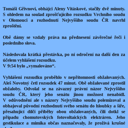
Tomáši Gřivnovi, obhájci Aleny Vitáskové, stačily dvě minuty.
S ohledem na soulad zprošťujícího rozsudku Vrchního soudu
v Olomouci a rozhodnutí Nejvyššího soudu ČR navrhl
zproštění.
Obě dámy se vzdaly práva na přednesení závěrečné řeči i
posledního slova.
Následovala krátká přestávka, po ní odročení na další den za
účelem vyhlášení rozsudku.
V 9:54 bylo „vymalováno“.
Vyhlášení rozsudku proběhlo v nepřítomnosti obžalovaných.
Aleš Novotný četl rozsudek 47 minut. Obě obžalované zprostil
obžaloby. Odvolal se na závazný právní názor Nejvyššího
soudu ČR, který jeho senátu jinou možnost nenabídl.
V odůvodnění ale s názory Nejvyššího soudu polemizoval a
obhajoval původní rozhodnutí svého senátu do hloubky a šíře,
přesahující dílčí příběhy obou obžalovaných, čili dotkl se
případu chomutovských fotovoltaických elektráren. Jeho
gestikulace a mimika občas naznačovaly, že prožívá krušné