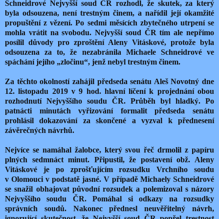
Schneidrové Nejvyšší soud ČR rozhodl, že skutek, za který
byla odsouzena, není trestným činem, a nařídil její okamžité
propuštění z vězení. Po sedmi měsících zbytečného utrpení se
mohla vrátit na svobodu. Nejvyšší soud ČR tím ale nepřímo
posílil důvody pro zproštění Aleny Vitáskové, protože byla
odsouzena za to, že nezabránila Michaele Schneidrové ve
spáchání jejího „zločinu“, jenž nebyl trestným činem.
Za těchto okolností zahájil předseda senátu Aleš Novotný dne
12. listopadu 2019 v 9 hod. hlavní líčení k projednání obou
rozhodnutí Nejvyššího soudu ČR. Průběh byl hladký. Po
patnácti minutách vyřizování formalit předseda senátu
prohlásil dokazování za skončené a vyzval k přednesení
závěrečných návrhů.
Nejvíce se namáhal žalobce, který svou řeč drmolil z papíru
plných sedmnáct minut. Připustil, že postavení obž. Aleny
Vitáskové je po zprošťujícím rozsudku Vrchního soudu
v Olomouci v podstatě jasné. V případě Michaely Schneidrové
se snažil obhajovat původní rozsudek a polemizoval s názory
Nejvyššího soudu ČR. Pomáhal si odkazy na rozsudky
správních soudů. Nakonec přednesl neuvěřitelný návrh,
ignorující skutečnost, že Nejvyšší soud ČR popřel trestnost