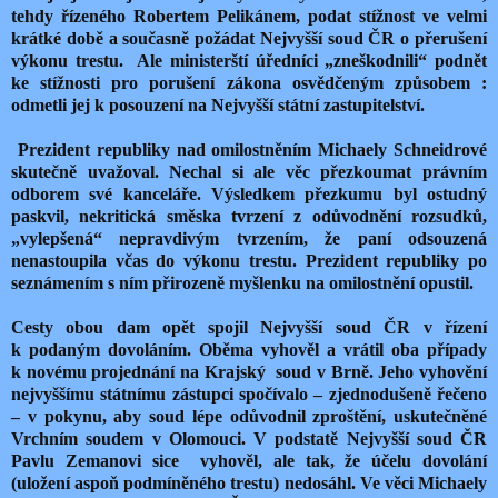
tehdy řízeného Robertem Pelikánem, podat stížnost ve velmi
krátké době a současně požádat Nejvyšší soud ČR o přerušení
výkonu trestu.
Ale ministerští úředníci „zneškodnili“ podnět
ke stížnosti pro porušení zákona osvědčeným způsobem :
odmetli jej k posouzení na Nejvyšší státní zastupitelství.
Prezident republiky nad omilostněním Michaely Schneidrové
skutečně uvažoval. Nechal si ale věc přezkoumat právním
odborem své kanceláře. Výsledkem přezkumu byl ostudný
paskvil, nekritická směska tvrzení z odůvodnění rozsudků,
„vylepšená“ nepravdivým tvrzením, že paní odsouzená
nenastoupila včas do výkonu trestu. Prezident republiky po
seznámením s ním přirozeně myšlenku na omilostnění opustil.
Cesty obou dam opět spojil Nejvyšší soud ČR v řízení
k podaným dovoláním. Oběma vyhověl a vrátil oba případy
k novému projednání na Krajský
soud v Brně. Jeho vyhovění
nejvyššímu státnímu zástupci spočívalo – zjednodušeně řečeno
– v pokynu, aby soud lépe odůvodnil zproštění, uskutečněné
Vrchním soudem v Olomouci. V podstatě Nejvyšší soud ČR
Pavlu Zemanovi sice
vyhověl, ale tak, že účelu dovolání
(uložení aspoň podmíněného trestu) nedosáhl. Ve věci Michaely