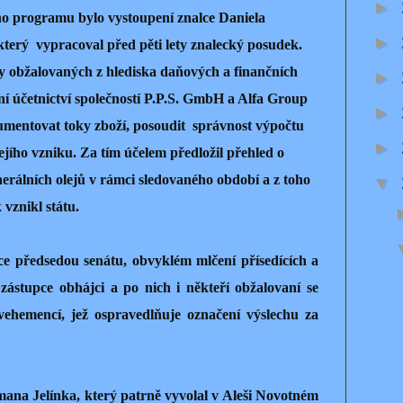
►
ho programu bylo vystoupení znalce Daniela
►
který vypracoval před pěti lety znalecký posudek.
 obžalovaných z hlediska daňových a finančních
►
ní účetnictví společností P.P.S. GmbH a Alfa Group
►
umentovat toky zboží, posoudit správnost výpočtu
►
jího vzniku. Za tím účelem předložil přehled o
rálních olejů v rámci sledovaného období a z toho
▼
 vznikl státu.
e předsedou senátu, obvyklém mlčení přísedících a
zástupce obhájci a po nich i někteří obžalovaní se
 vehemencí, jež ospravedlňuje označení výslechu za
ana Jelínka, který patrně vyvolal v Aleši Novotném