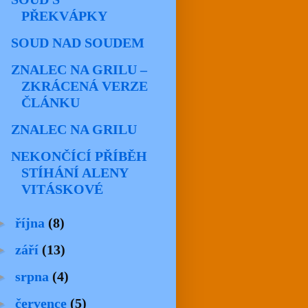
PŘEKVÁPKY
SOUD NAD SOUDEM
ZNALEC NA GRILU –
ZKRÁCENÁ VERZE
ČLÁNKU
ZNALEC NA GRILU
NEKONČÍCÍ PŘÍBĚH
STÍHÁNÍ ALENY
VITÁSKOVÉ
►
října
(8)
►
září
(13)
►
srpna
(4)
►
července
(5)