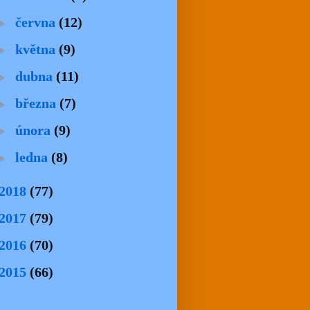
►
června
(12)
►
května
(9)
►
dubna
(11)
►
března
(7)
►
února
(9)
►
ledna
(8)
2018
(77)
2017
(79)
2016
(70)
2015
(66)