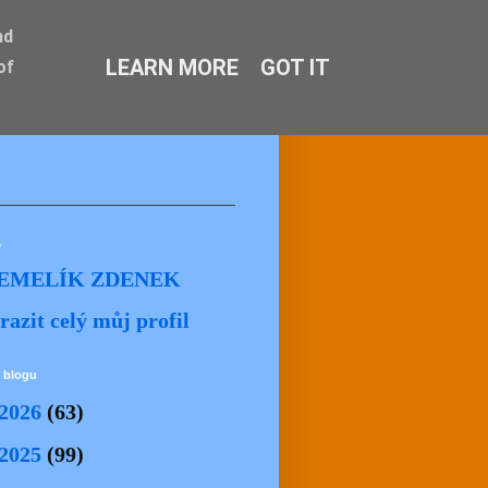
nd
LEARN MORE
GOT IT
of
ě
EMELÍK ZDENEK
razit celý můj profil
 blogu
2026
(63)
2025
(99)