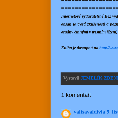
================
Internetové vydavatelství Bez
obsah je trestí zkušeností a po
orgány činnými v trestním řízení
Kniha je dostupná na
http://www
Vystavil
JEMELÍK ZDEN
1 komentář:
valisavaldivia
9. li