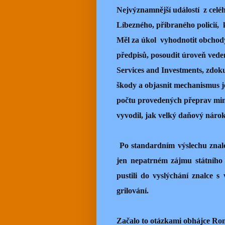
Nejvýznamnější událostí z celé
Líbezného, přibraného policií, 
Měl za úkol vyhodnotit obchody
předpisů, posoudit úroveň vede
Services and Investments, zdok
škody a objasnit mechanismus je
počtu provedených přeprav mine
vyvodil, jak velký daňový nárok
Po standardním výslechu znalc
jen nepatrném zájmu státního 
pustili do vyslýchání znalce s
grilování.
Začalo to otázkami obhájce Rom