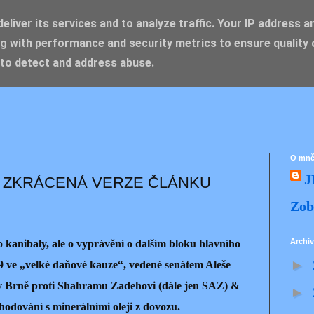
liver its services and to analyze traffic. Your IP address a
g with performance and security metrics to ensure quality 
IK ZDENĚK
 to detect and address abuse.
O mn
J
– ZKRÁCENÁ VERZE ČLÁNKU
Zob
Archiv
 kanibaly, ale o vyprávění o dalším bloku hlavního
►
019 ve „velké daňové kauze“, vedené senátem Aleše
 Brně proti Shahramu Zadehovi (dále jen SAZ) &
►
hodování s minerálními oleji z dovozu.