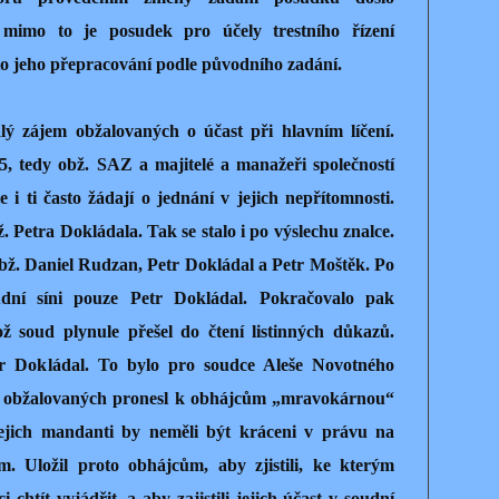
mimo to je posudek pro účely trestního řízení
to jeho přepracování podle původního zadání.
alý zájem obžalovaných o účast při hlavním líčení.
-5, tedy obž. SAZ a majitelé a manažeři společností
 i ti často žádají o jednání v jejich nepřítomnosti.
ž. Petra Dokládala. Tak se stalo i po výslechu znalce.
obž. Daniel Rudzan, Petr Dokládal a Petr Moštěk. Po
udní síni pouze Petr Dokládal. Pokračovalo pak
ž soud plynule přešel do čtení listinných důkazů.
tr Dokládal. To bylo pro soudce Aleše Novotného
i obžalovaných pronesl k obhájcům „mravokárnou“
 jejich mandanti by neměli být kráceni v právu na
. Uložil proto obhájcům, aby zjistili, ke kterým
i chtít vyjádřit, a aby zajistili jejich účast v soudní