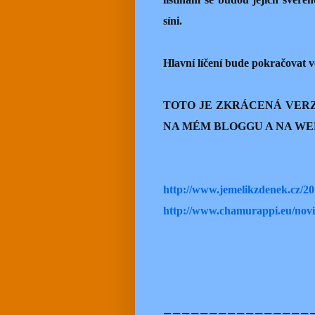
síni.
Hlavní líčení bude pokračovat v
TOTO JE ZKRÁCENÁ VERZ
NA MÉM BLOGGU A NA WEB
http://www.jemelikzdenek.cz/201
http://www.chamurappi.eu/novin
================