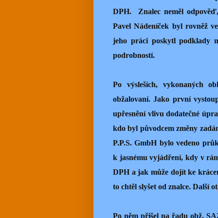
DPH.
Znalec neměl odpověď,
Pavel Nádeníček byl rovněž ve
jeho práci poskytl podklady n
podrobností.
Po výsleších, vykonaných obh
obžalovaní. Jako první vystou
upřesnění vlivu dodatečné úpra
kdo byl původcem změny zadání.
P.P.S. GmbH bylo vedeno průk
k jasnému vyjádření, kdy v rá
DPH a jak může dojít ke krácení 
to chtěl slyšet od znalce. Další 
Po něm přišel na řadu obž. SAZ