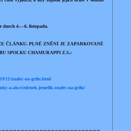
e dnech 4.—6. listopadu.
E ČLÁNKU. PLNÉ ZNĚNÍ JE ZAPARKOVANÉ
U SPOLKU CHAMURAPPI Z.S.:
9/11/znalec-na-grilu.html
ky-a-akce/zdenek-jemelik-znalec-na-grilu/
===========================