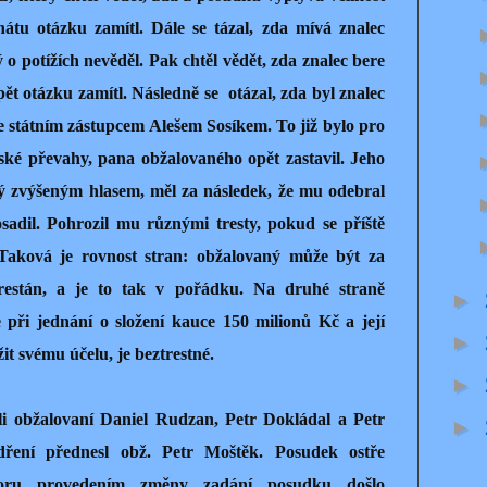
átu otázku zamítl. Dále se tázal, zda mívá znalec
ý o potížích nevěděl. Pak chtěl vědět, zda znalec bere
pět otázku zamítl. Následně se
otázal, zda byl znalec
 státním zástupcem Alešem Sosíkem. To již bylo pro
nské převahy, pana obžalovaného opět zastavil. Jeho
ý zvýšeným hlasem, měl za následek, že mu odebral
sadil. Pohrozil mu různými tresty, pokud se příště
Taková je rovnost stran: obžalovaný může být za
restán, a je to tak v pořádku. Na druhé straně
►
při jednání o složení kauce 150 milionů Kč a její
►
žit svému účelu, je beztrestné.
►
ili obžalovaní Daniel Rudzan, Petr Dokládal a Petr
►
dření přednesl obž. Petr Moštěk. Posudek ostře
ázoru provedením změny zadání posudku došlo