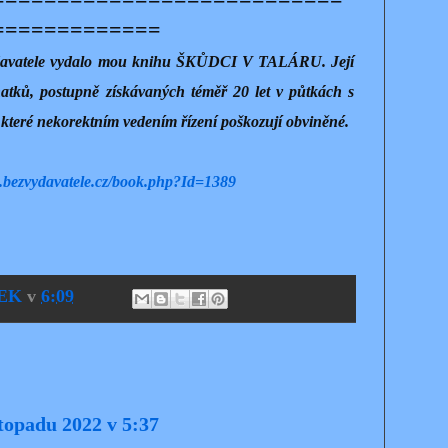
=============
 vydavatele vydalo mou knihu ŠKŮDCI V TALÁRU. Její
znatků, postupně získávaných téměř 20 let v půtkách s
, které nekorektním vedením řízení poškozují obviněné.
.bezvydavatele.cz/book.php?Id=1389
EK
v
6:09
stopadu 2022 v 5:37