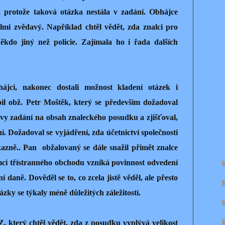
 protože taková otázka nestála v zadání. Obhájce
lmi zvědavý. Například chtěl vědět, zda znalci pro
ěkdo jiný než policie. Zajímala ho i řada dalších
ájci, nakonec dostali možnost kladení otázek i
pil obž. Petr Moštěk, který se především dožadoval
vy zadání na obsah znaleckého posudku a zjišťoval,
 Dožadoval se vyjádření, zda účetnictví společnosti
azně.. Pan
obžalovaný se dále snažil přimět znalce
mci třístranného obchodu vzniká povinnost odvedení
daně. Dověděl se to, co zcela jistě věděl, ale přesto
otázky se týkaly méně důležitých záležitostí.
, který chtěl vědět, zda z posudku vyplývá velikost