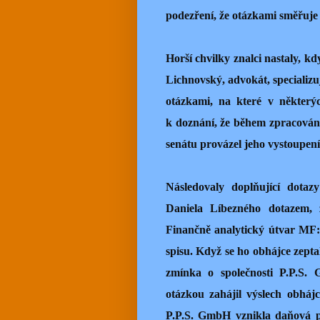
podezření, že otázkami směřuje
Horší chvilky znalci nastaly, k
Lichnovský, advokát, specializ
otázkami, na které v některýc
k doznání, že během zpracování
senátu provázel jeho vystoupe
Následovaly doplňující dotaz
Daniela Líbezného dotazem, 
Finančně analytický útvar MF:
spisu. Když se ho obhájce zepta
zmínka o společnosti P.P.S. 
otázkou zahájil výslech obhájc
P.P.S. GmbH vznikla daňová po