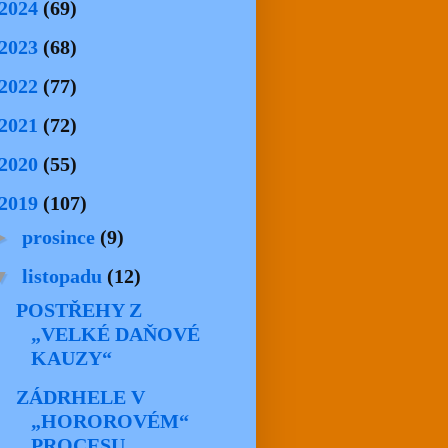
2024
(69)
2023
(68)
2022
(77)
2021
(72)
2020
(55)
2019
(107)
►
prosince
(9)
▼
listopadu
(12)
POSTŘEHY Z
„VELKÉ DAŇOVÉ
KAUZY“
ZÁDRHELE V
„HOROROVÉM“
PROCESU