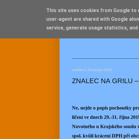
This site uses cookies from Google to de
user-agent are shared with Google alon
JEMEL
service, generate usage statistics, and
neděle 3. listopadu 2019
ZNALEC NA GRILU 
Ne, nejde o popis pochoutky pro
líčení ve dnech 29.-31. října 2
Novotného u Krajského soudu v
spol. kvůli krácení DPH při obc