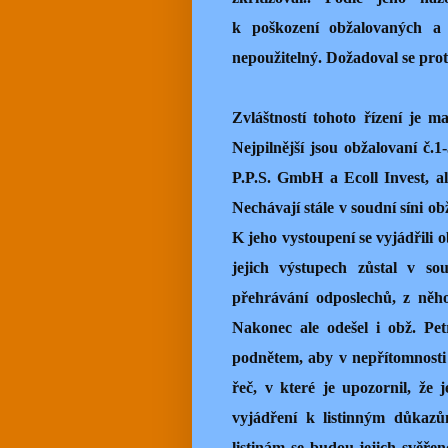
k poškození obžalovaných a 
nepoužitelný. Dožadoval se pro
Zvláštností tohoto řízení je m
Nejpilnější jsou obžalovaní č.1
P.P.S. GmbH a Ecoll Invest, ale
Nechávají stále v soudní síni ob
K jeho vystoupení se vyjádřili 
jejich výstupech zůstal v so
přehrávání odposlechů, z něho
Nakonec ale odešel i obž. Pe
podnětem, aby v nepřítomnost
řeč, v které je upozornil, že
vyjádření k listinným důkazům
listinám se budou jejich svěřenc