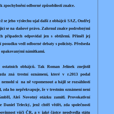
 k zpochybnění odborné způsobilosti znalce.
dyž se jeho výslechu ujal další z obhájců SAZ, Ondřej
ující se na daňové právo. Zahrnul znalce podrobnými
h případech odpovídal jen s obtížemi. Přiměl jej
 posudku vedl odborné debaty s policisty. Předseda
ní opakovanými námitkami.
y ostatních obhájců. Tak Roman Jelínek znejistil
zda zná trestní oznámení, které v r.2013 podal
 nemohl si
na ně vzpomenout a hájil se rozsáhlostí
l, zda ho nepřekvapuje, že v trestním oznámení není
GmbH, Aleš Novotný otázku zamítl. Provokativní
e Daniel Telecký, jenž chtěl vědět, zda společnosti
vinnost vůči ČR, a v jaké částce neodvedla státu