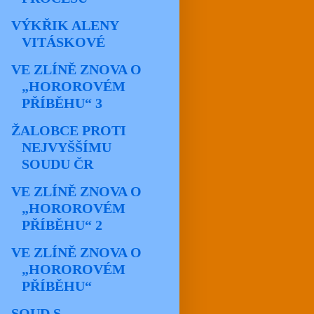
VÝKŘIK ALENY
VITÁSKOVÉ
VE ZLÍNĚ ZNOVA O
„HOROROVÉM
PŘÍBĚHU“ 3
ŽALOBCE PROTI
NEJVYŠŠÍMU
SOUDU ČR
VE ZLÍNĚ ZNOVA O
„HOROROVÉM
PŘÍBĚHU“ 2
VE ZLÍNĚ ZNOVA O
„HOROROVÉM
PŘÍBĚHU“
SOUD S