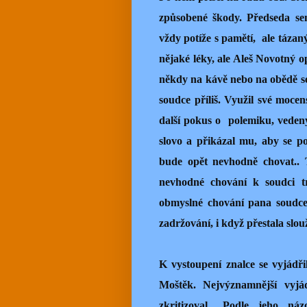
způsobené škody. Předseda sen
vždy potíže s pamětí,
ale tázan
nějaké léky, ale Aleš Novotný o
někdy na kávě nebo na obědě se
soudce příliš. Využil své moce
další pokus o
polemiku, veden
slovo a přikázal mu, aby se po
bude opět nevhodně chovat.. 
nevhodné chování k soudci t
obmyslné chování pana soudce 
zadržování, i když přestala slou
K vystoupení znalce se vyjádř
Moštěk.
Nejvýznamnější vyjá
zkritizoval.. Podle jeho n