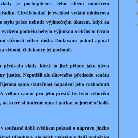
lády je pochopitelné. Jeho sdílení ministrem
pořádku. Chvályhodná je rychlost vydání ministrova
ho stylu práce nebude výjimečným úkazem, když za
 vyřízení podnětu nebyla výjimkou a občas to trvalo
ní stížnosti vůbec došlo. Dodávám: pokud aparát
na vědomí, či dokonce jej pochopil.
a předsedu vlády, který to jistě přijme jako úlevu
ny justice. Nepotěšil ale slitovného předsedu senátu
příjemná sama skutečnost napadení jeho rozhodnutí
. A velkou ranou pro jeho prestiž by bylo vyhovění
, na které si budeme muset počkat nejméně několik
 v současné době svědkem pokusů o nápravu jiného
ěkud zdlouhavé, ale jejich vyústění v další podnět ke