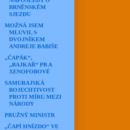
NAPOSLEDY O
BRNĚNSKÉM
SJEZDU
MOŽNÁ JSEM
MLUVIL S
DVOJNÍKEM
ANDREJE BABIŠE
„ČAPÁK“,
„BAJKAŘ“ PB A
XENOFOBOVÉ
SAMURAJSKÁ
BOJECHTIVOST
PROTI MÍRU MEZI
NÁRODY
PRUŽNÝ MINISTR
„ČAPÍ HNÍZDO“ VE