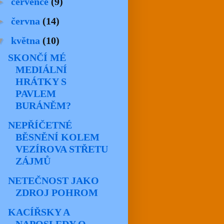
►
července
(9)
►
června
(14)
▼
května
(10)
SKONČÍ MÉ
MEDIÁLNÍ
HRÁTKY S
PAVLEM
BURÁNĚM?
NEPŘÍČETNÉ
BĚSNĚNÍ KOLEM
VEZÍROVA STŘETU
ZÁJMŮ
NETEČNOST JAKO
ZDROJ POHROM
KACÍŘSKY A