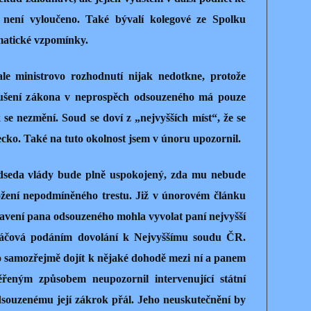
a není vyloučeno. Také bývalí kolegové ze Spolku
matické vzpomínky.
le ministrovo rozhodnutí nijak nedotkne, protože
orušení zákona v neprospěch odsouzeného má pouze
e nezmění. Soud se doví z „nejvyšších míst“, že se
šecko. Také na tuto okolnost jsem v únoru upozornil.
ředseda vlády bude plně uspokojený, zda mu nebude
ložení nepodmíněného trestu. Již v únorovém článku
tavení pana odsouzeného mohla vyvolat paní nejvyšší
dáčová podáním dovolání k Nejvyššímu soudu ČR.
o samozřejmě dojít k nějaké dohodě mezi ní a panem
ěřeným způsobem neupozornil intervenující státní
souzenému její zákrok přál. Jeho neuskutečnění by