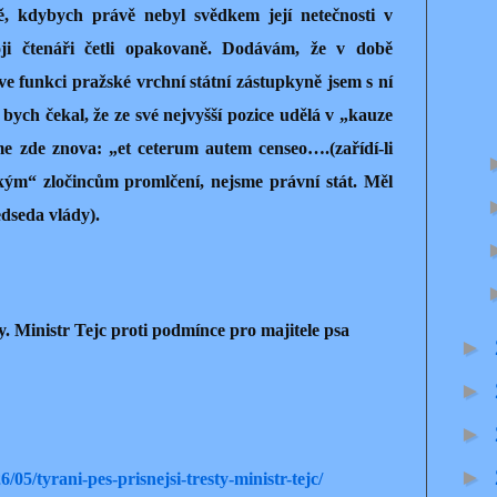
, kdybych právě nebyl svědkem její netečnosti v
ji čtenáři četli opakovaně. Dodávám, že v době
e funkci pražské vrchní státní zástupkyně jsem s ní
 bych čekal, že ze své nejvyšší pozice udělá v „kauze
me zde znova: „et ceterum autem censeo….(zařídí-li
ckým“ zločincům promlčení, nejsme právní stát. Měl
edseda vlády).
sty. Ministr Tejc proti podmínce pro majitele psa
►
►
►
►
/05/tyrani-pes-prisnejsi-tresty-ministr-tejc/