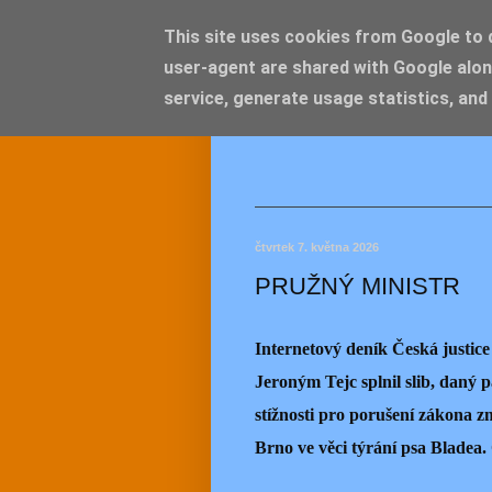
This site uses cookies from Google to de
user-agent are shared with Google alon
JEMEL
service, generate usage statistics, and
čtvrtek 7. května 2026
PRUŽNÝ MINISTR
Internetový deník Česká justice 
Jeroným Tejc splnil slib, daný 
stížnosti pro porušení zákona 
Brno ve věci týrání psa Bladea. O