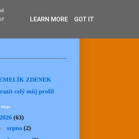
nd
LEARN MORE
GOT IT
of
ě
EMELÍK ZDENEK
razit celý můj profil
 blogu
2026
(63)
►
srpna
(2)