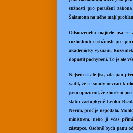
stížnosti pro porušení zákon
Šalamoun na něho mají proble
Odsouzeného majitele psa se a
rozhodnutí o stížnosti pro p
akademický význam. Rozsudek s
dopustil pochybení. To je ale v
Nejsem si ale jist, zda pan p
vadit, že se soudy nevrátí k u
jsem upozornil, že zhoršení pos
státní zástupkyně Lenka Bra
Nevím, proč je nepodala. Mohl
ministrem, nebo ji včas přim
zástupce. Osobně bych panu od