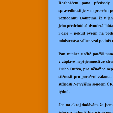
Rozhořčení pana předsedy v
spravedlnosti je v naprostém 
rozhodnutí. Doufejme, že v je
jeho předchůdců dvouletá lhůta
i déle – pokud ovšem na podá
ministerstva vůbec vzal podnět 
Pan ministr určitě potěšil pan
v záplavě nepříjemností ze stra
Jiřího Dufka, pro něhož je ne
stížností pro porušení zákona
stížnosti Nejvyšším soudem ČR
týdnů.
Jen na okraj dodávám, že jsem
jeho rozhodnutí, které jsou pon