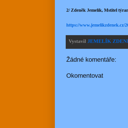
2/ Zdeněk Jemelík, Mstitel týra
https://www.jemelikzdenek.cz/20
Vystavil
JEMELÍK ZDEN
Žádné komentáře:
Okomentovat