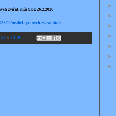
►
ných zvířat, můj blog 26.2.2026
►
26/02/mstitel-tyranych-zvirat.html
►
►
EK
v
13:46
►
►
►