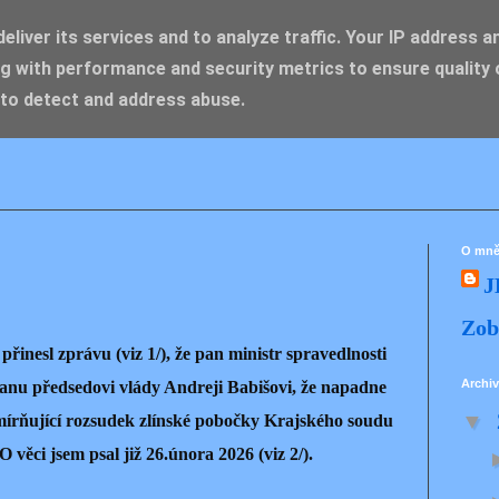
liver its services and to analyze traffic. Your IP address a
g with performance and security metrics to ensure quality 
IK ZDENĚK
 to detect and address abuse.
O mn
J
Zob
přinesl zprávu (viz 1/), že pan ministr spravedlnosti
Archiv
panu předsedovi vlády Andreji Babišovi, že napadne
▼
zmírňující rozsudek zlínské pobočky Krajského soudu
 věci jsem psal již 26.února 2026 (viz 2/).