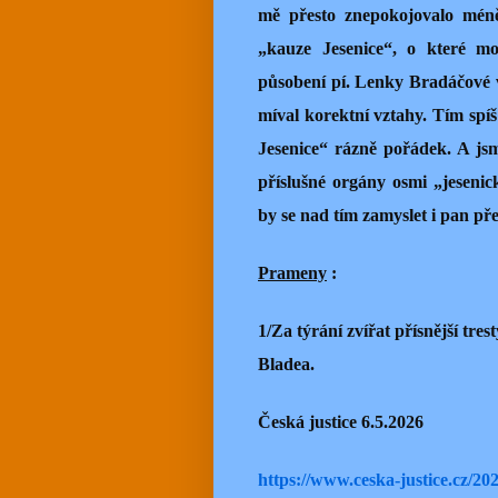
mě přesto znepokojovalo méně
„kauze Jesenice“, o které mo
působení pí. Lenky Bradáčové v
míval korektní vztahy. Tím spíš
Jesenice“ rázně pořádek. A js
příslušné orgány osmi „jeseni
by se nad tím zamyslet i pan př
Prameny
:
1/Za týrání zvířat přísnější tre
Bladea.
Česká justice 6.5.2026
https://www.ceska-justice.cz/2026