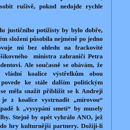
sobit rušivě, pokud nedojde rychle
 justičního potížisty by bylo dobře,
ém složení působila nejméně po jedno
ovuje mi bez ohledu na frackovité
 šikovného
ministra zahraničí Petra
dentovi. Ale současně se obávám, že
í vládní koalice výstřelkům obou
 povede ke stále dalším politickým
e měla snažit přiblížit se k Andreji
 je z koalice vystrnadit „mírovou“
ípadě k „vysypání smetí“ by musely
olby. Stejně by opět vyhrálo ANO, jež
o hry kulturnější partnery. Dožiji-li