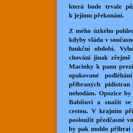
která bude trvale pů
k jejímu překonání.
Z mého úzkého pohledu
kdyby vláda v současn
funkční období. Vyh
chování jinak zřejmě
Macinky k panu prezi
opakované podléhán
přibraných pidistran
nehodám. Opozice by s
Babišovi a snažit se
cestou. V krajním př
posloužit předčasné v
by pak mohlo přibrat d