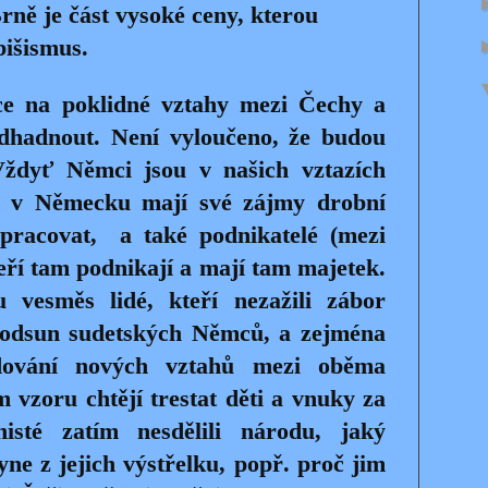
ně je část vysoké ceny, kterou
bišismus.
ce na poklidné vztahy mezi Čechy a
dhadnout. Není vyloučeno, že budou
Vždyť Němci jsou v našich vztazích
a v Německu mají své zájmy drobní
 pracovat, a také podnikatelé (mezi
eří tam podnikají a mají tam majetek.
u vesměs lidé, kteří nezažili zábor
í odsun sudetských Němců, a zejména
udování nových vztahů mezi oběma
 vzoru chtějí trestat děti a vnuky za
isté zatím nesdělili národu, jaký
ne z jejich výstřelku, popř. proč jim