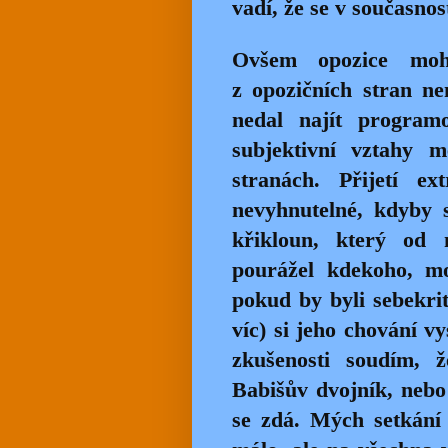
vadí, že se v současnos
Ovšem opozice moh
z opozičních stran n
nedal najít program
subjektivní vztahy m
stranách. Přijetí ex
nevyhnutelné, kdyby 
křikloun, který od
pourážel kdekoho, mo
pokud by byli sebekrit
víc) si jeho chování vy
zkušenosti soudím,
Babišův dvojník, nebo
se zdá. Mých setkání