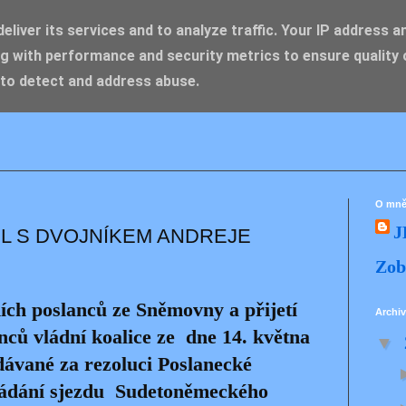
liver its services and to analyze traffic. Your IP address a
g with performance and security metrics to ensure quality 
IK ZDENĚK
 to detect and address abuse.
O mn
J
L S DVOJNÍKEM ANDREJE
Zob
ích poslanců ze Sněmovny a přijetí
Archiv
nců vládní koalice ze
dne 14. května
▼
dávané za rezoluci Poslanecké
ádání sjezdu
Sudetoněmeckého