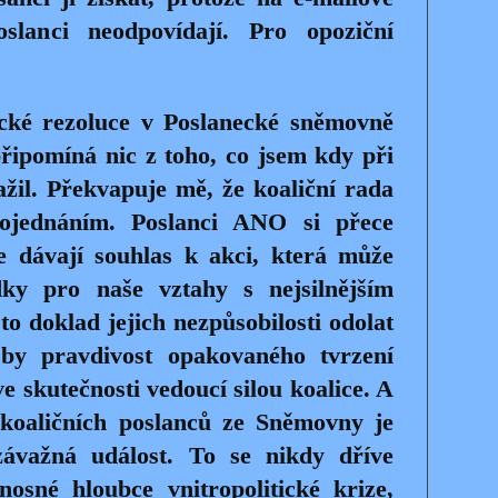
slanci neodpovídají. Pro opoziční
.
ické rezoluce v Poslanecké sněmovně
epřipomíná nic z toho, co jsem kdy při
žil. Překvapuje mě, že koaliční rada
rojednáním. Poslanci ANO si přece
e dávají souhlas k akci, která může
dky pro naše vztahy s nejsilnějším
to doklad jejich nezpůsobilosti odolat
 by pravdivost opakovaného tvrzení
e skutečnosti vedoucí silou koalice. A
koaličních poslanců ze Sněmovny je
ávažná událost. To se nikdy dříve
nosné hloubce vnitropolitické krize,