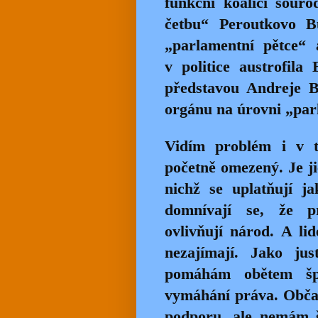
funkční koalici souro
četbu“ Peroutkovo B
„parlamentní pětce“ 
v politice austrofil
představou Andreje B
orgánu na úrovni „par
Vidím problém i v to
početně omezený. Je ji
nichž se uplatňují j
domnívají se, že pr
ovlivňují národ. A li
nezajímají. Jako jus
pomáhám obětem šp
vymáhání práva. Občas
podporu, ale nemám ša