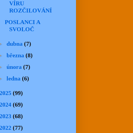
VÍRU
ROZČILOVÁNÍ
POSLANCI A
SVOLOČ
►
dubna
(7)
►
března
(8)
►
února
(7)
►
ledna
(6)
2025
(99)
2024
(69)
2023
(68)
2022
(77)