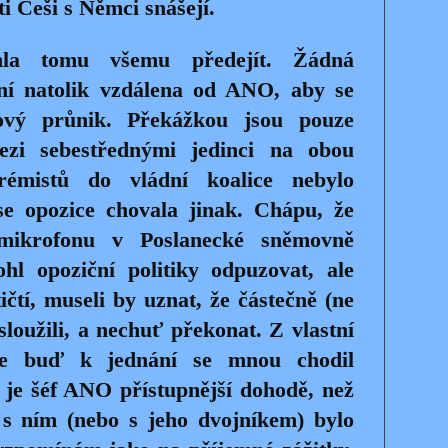
ti Češi s Němci snášejí.
la tomu všemu předejít. Žádná
ení natolik vzdálena od ANO, aby se
ový průnik. Překážkou jsou pouze
ezi sebestřednými jedinci na obou
trémistů do vládní koalice nebylo
se opozice chovala jinak. Chápu, že
 mikrofonu v Poslanecké sněmovně
hl opoziční politiky odpuzovat, ale
ičtí, museli by uznat, že částečně (ne
sloužili, a nechuť překonat. Z vlastní
 že buď k jednání se mnou chodil
 je šéf ANO přístupnější dohodě, než
 s ním (nebo s jeho dvojníkem) bylo