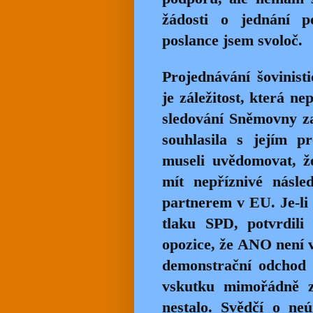
žádosti o jednání po
poslance jsem svoloč
Projednávání šovinist
je záležitost, která n
sledování Sněmovny za
souhlasila s jejím p
museli uvědomovat, ž
mít nepříznivé násle
partnerem v EU. Je-li 
tlaku SPD, potvrdili
opozice, že ANO není v
demonstrační odchod 
vskutku mimořádně z
nestalo. Svědčí o neú