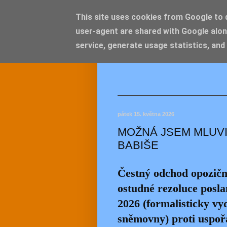
This site uses cookies from Google to de
user-agent are shared with Google alon
JEMEL
service, generate usage statistics, and
pátek 15. května 2026
MOŽNÁ JSEM MLUVI
BABIŠE
Čestný odchod opozičn
ostudné rezoluce posla
2026 (formalisticky vy
sněmovny) proti uspoř