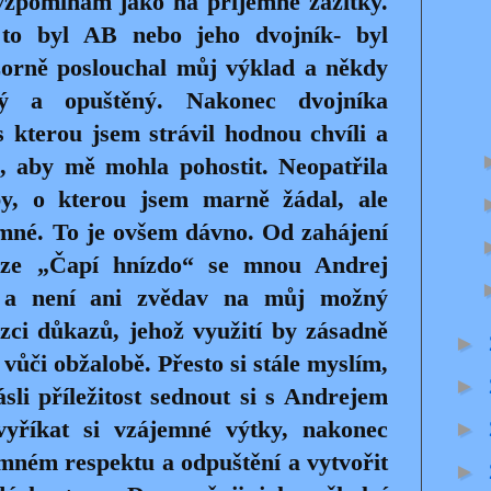
vzpomínám jako na příjemné zážitky.
to byl AB nebo jeho dvojník- byl
ozorně poslouchal můj výklad a někdy
ý a opuštěný. Nakonec dvojníka
 s kterou jsem strávil hodnou chvíli a
il, aby mě mohla pohostit. Neopatřila
by, o kterou jsem marně žádal, ale
jemné. To je ovšem dávno. Od zahájení
auze „Čapí hnízdo“ se mnou Andrej
t a není ani zvědav na můj možný
zci důkazů, jehož využití by zásadně
►
vůči obžalobě. Přesto si stále myslím,
►
sli příležitost sednout si s Andrejem
yříkat si vzájemné výtky, nakonec
►
mném respektu a odpuštění a vytvořit
►