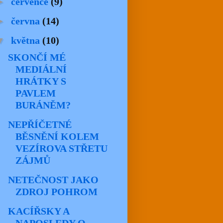
►
července
(9)
►
června
(14)
▼
května
(10)
SKONČÍ MÉ
MEDIÁLNÍ
HRÁTKY S
PAVLEM
BURÁNĚM?
NEPŘÍČETNÉ
BĚSNĚNÍ KOLEM
VEZÍROVA STŘETU
ZÁJMŮ
NETEČNOST JAKO
ZDROJ POHROM
KACÍŘSKY A