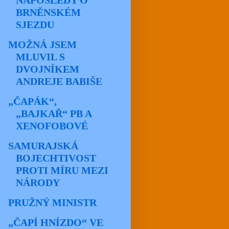
NAPOSLEDY O
BRNĚNSKÉM
SJEZDU
MOŽNÁ JSEM
MLUVIL S
DVOJNÍKEM
ANDREJE BABIŠE
„ČAPÁK“,
„BAJKAŘ“ PB A
XENOFOBOVÉ
SAMURAJSKÁ
BOJECHTIVOST
PROTI MÍRU MEZI
NÁRODY
PRUŽNÝ MINISTR
„ČAPÍ HNÍZDO“ VE