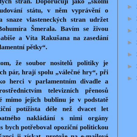
dých stran. Doporučuji jako „školní
►
udování státu, v něm vyprávění o
►
a snaze vlasteneckých stran udržet
a Bohumíra Šmerala. Bavím se živou
►
abiše a Víta Rakušana na zasedání
►
lamentní pětky“.
►
m, že soubor nositelů politiky je
►
ch pár, hrají spolu „válečné hry“, při
►
ako herci v parlamentním divadle a
ostřednictvím televizních přenosů
dé mimo jejich bublinu je v podstatě
tiční potížista déle než dvacet let
atného nakládání s nimi orgány
 bych potřeboval opoziční politickou
nci ji získat, protože na e-mailové