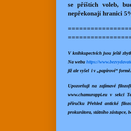
se příštích voleb, bu
nepřekonají hranici 
================
================
V knihkupectvích jsou ještě zby
Na webu
https://www.bezvydava
již ale vyšel
i v „papírové“ formě
Upozorňuji na zajímavé filozo
www.chamurappi.eu v sekci Te
příručku Přehled antické filo
prokurátora, státního zástupce, 