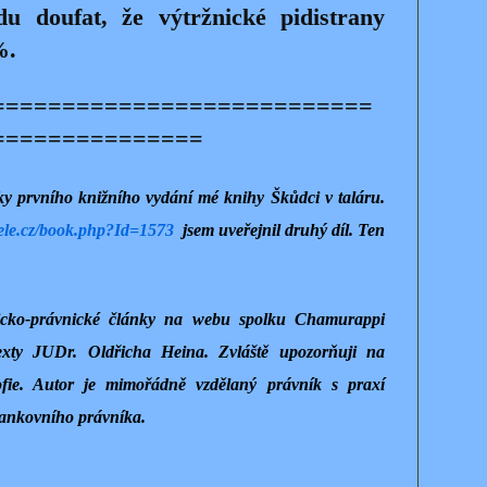
du doufat, že výtržnické pidistrany
5%.
===========================
===============
tky prvního knižního vydání mé knihy Škůdci v taláru.
tele.cz/book.php?Id=1573
jsem uveřejnil druhý díl. Ten
.
ficko-právnické články na webu spolku Chamurappi
xty JUDr. Oldřicha Heina. Zvláště upozorňuji na
zofie. Autor je mimořádně vzdělaný právník s praxí
bankovního právníka.