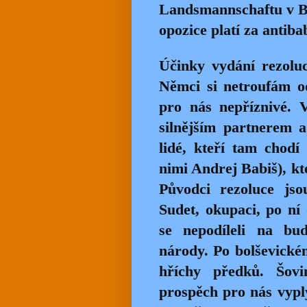
Landsmannschaftu v Br
opozice platí za antiba
Účinky vydání rezolu
Němci si netroufám o
pro nás nepříznivé. 
silnějším partnerem 
lidé, kteří tam chodí
nimi Andrej Babiš), kt
Původci rezoluce jso
Sudet, okupaci, po n
se nepodíleli na b
národy. Po bolševickém
hříchy předků. Šovin
prospěch pro nás vyply