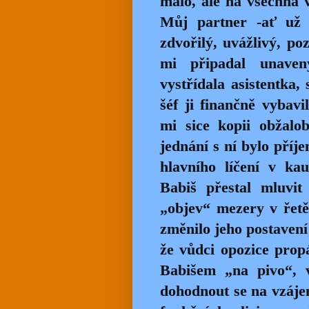
málo, ale na všechna 
Můj partner -ať už 
zdvořilý, uvážlivý, p
mi připadal unaven
vystřídala asistentka,
šéf ji finančně vybav
mi sice kopii obžalo
jednání s ní bylo pří
hlavního líčení v k
Babiš přestal mluvi
„objev“ mezery v řetě
změnilo jeho postavení 
že vůdci opozice propá
Babišem „na pivo“, v
dohodnout se na vzáje