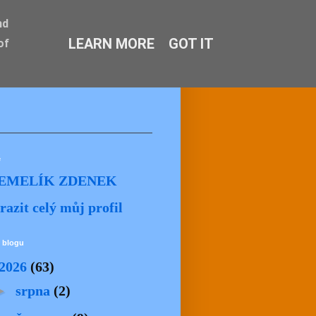
nd
LEARN MORE
GOT IT
of
ě
EMELÍK ZDENEK
razit celý můj profil
 blogu
2026
(63)
►
srpna
(2)