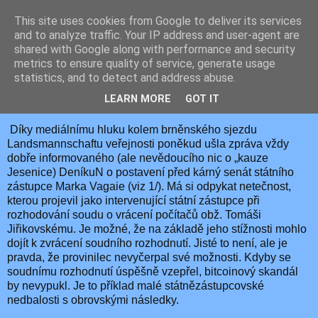
This site uses cookies from Google to deliver its services
JEMELIK ZDENĚK
and to analyze traffic. Your IP address and user-agent are
shared with Google along with performance and security
metrics to ensure quality of service, generate usage
statistics, and to detect and address abuse.
neděle 24. května 2026
NETEČNOST JAKO ZDROJ POHROM
LEARN MORE
GOT IT
Díky mediálnímu hluku kolem brněnského sjezdu
Landsmannschaftu veřejnosti poněkud ušla zpráva vždy
dobře informovaného (ale nevědoucího nic o „kauze
Jesenice) DeníkuN o postavení před kárný senát státního
zástupce Marka Vagaie (viz 1/). Má si odpykat netečnost,
kterou projevil jako intervenující státní zástupce při
rozhodování soudu o vrácení počítačů obž. Tomáši
Jiřikovskému. Je možné, že na základě jeho stížnosti mohlo
dojít k zvrácení soudního rozhodnutí. Jisté to není, ale je
pravda, že provinilec nevyčerpal své možnosti. Kdyby se
soudnímu rozhodnutí úspěšně vzepřel, bitcoinový skandál
by nevypukl. Je to příklad malé státnězástupcovské
nedbalosti s obrovskými následky.