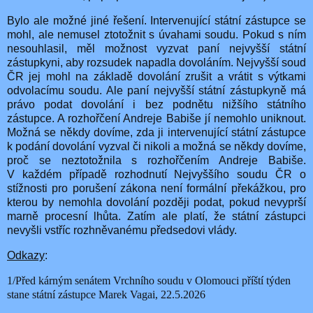
Bylo ale možné jiné řešení. Intervenující státní zástupce se
mohl, ale nemusel ztotožnit s úvahami soudu. Pokud s ním
nesouhlasil, měl možnost vyzvat paní nejvyšší státní
zástupkyni, aby rozsudek napadla dovoláním. Nejvyšší soud
ČR jej mohl na základě dovolání zrušit a vrátit s výtkami
odvolacímu soudu. Ale paní nejvyšší státní zástupkyně má
právo podat dovolání i bez podnětu nižšího státního
zástupce. A rozhořčení Andreje Babiše jí nemohlo uniknout.
Možná se někdy dovíme, zda ji intervenující státní zástupce
k podání dovolání vyzval či nikoli a možná se někdy dovíme,
proč se neztotožnila s rozhořčením Andreje Babiše.
V každém případě rozhodnutí Nejvyššího soudu ČR o
stížnosti pro porušení zákona není formální překážkou, pro
kterou by nemohla dovolání později podat, pokud nevyprší
marně procesní lhůta. Zatím ale platí, že státní zástupci
nevyšli vstříc rozhněvanému předsedovi vlády.
Odkazy
:
1/Před kárným senátem Vrchního soudu v Olomouci příští týden
stane státní zástupce Marek Vagai, 22.5.2026