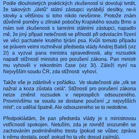
Podle dlouholetých praktických zkušeností si dovoluji tvrdit,
že takových „úletů“ státní zástupci vyrábějí desítky, ne-li
stovky a většinou si toho nikdo nevšimne. Protože znám
důvěrně poměry u zlínské pobočky Krajského soudu Brno a
mám své zkušenosti s tamními státními zástupci, napadlo
mě, že jiný případ netečnosti se přihodil při odvolacím řízení
ve věci pachatele krutého týrání psa. Kvůli tomuto případu
se právem velmi rozhněval předseda vlády Andrej Babiš (viz
2/) a vyzval pana ministra spravedlnosti, aby rozsudek
napadl stížností ministra pro porušení zákona. Pan ministr
mu vyhověl v rekordním čase (viz 3/). Záleží nyní na
Nejvyšším soudu ČR, zda stížnosti
vyhoví.
Takže vše je zdánlivě v pořádku.
Ve skutečnosti ale „vlk se
nažral a koza zůstala celá“. Stížností pro porušení zákona
nelze změnit rozsudek v neprospěch odsouzeného.
Provinivšímu se soudu se dostane poučení „z nejvyšších
míst“, co udělal špatně. Ale odsouzeného se to nedotkne.
Předpokládám, že pan předseda vlády je s ministrovou
vstřícností spokojen. Netuším, zda je rovněž srozuměn se
zachováním podmíněného trestu (pokud se vůbec zpráva
k němu dostala, popř. pokud ho ta věc dosud zajímá).