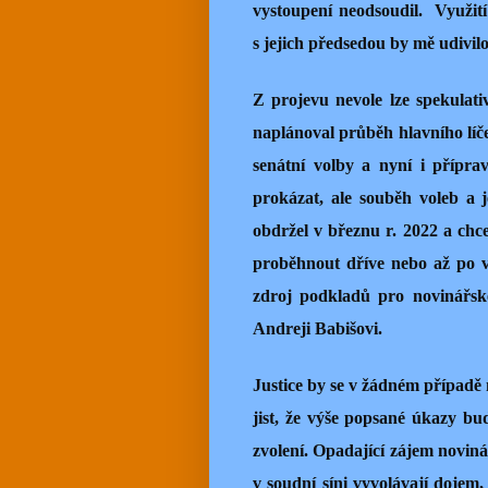
vystoupení neodsoudil.
Využit
s jejich předsedou by mě udivilo
Z projevu nevole lze spekulati
naplánoval průběh hlavního líč
senátní volby a nyní i přípra
prokázat, ale souběh voleb a 
obdržel v březnu r. 2022 a chce
proběhnout dříve nebo až po vo
zdroj podkladů pro novinářsk
Andreji Babišovi.
Justice by se v žádném případě 
jist, že výše popsané úkazy b
zvolení. Opadající zájem noviná
v soudní síni vyvolávají dojem,