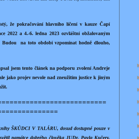
stý, že pokračování hlavního líčení v kauze Čapí
nce 2022 a 4.-6. ledna 2023 ozvláštní obžalovaným
. Budou
na toto období vzpomínat hodně dlouho,
psal jsem tento článek na podporu zvolení Andreje
le jako projev nevole nad zneužitím justice k jiným
žit.
===========================
===============
 knihy ŠKŮDCI V TALÁRU, dosud dostupné pouze v
asvětil památce dobrého člověka JUDr. Pavla Kučery.