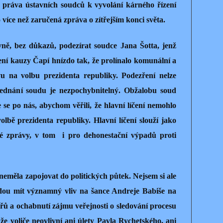
í práva ústavních soudců k vyvolání kárného řízení
 více než zaručená zpráva o zítřejším konci světa.
vně, bez důkazů, podezírat soudce Jana Šotta, jenž
ení kauzy Čapí hnízdo tak, že prolínalo komunální a
vu na volbu prezidenta republiky. Podezření nelze
jednání soudu je nezpochybnitelný. Obžalobu soud
 se po nás, abychom věřili, že hlavní líčení nemohlo
lbě prezidenta republiky. Hlavní líčení slouží jako
é zprávy, v tom
i pro dehonestační výpadů proti
neměla zapojovat do politických půtek. Nejsem si ale
udou mít významný vliv na šance Andreje Babiše na
řů a ochabnutí zájmu veřejnosti o sledování procesu
 že voliče neovlivní ani úlety Pavla Rychetského, ani