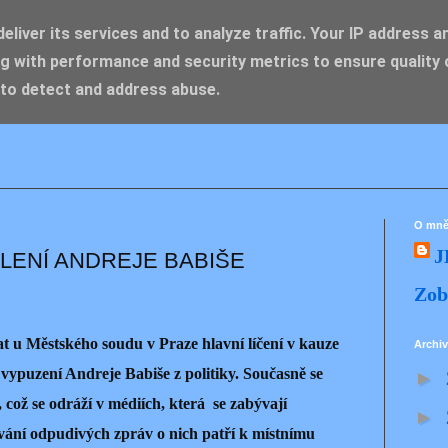
liver its services and to analyze traffic. Your IP address a
g with performance and security metrics to ensure quality 
IK ZDENĚK
 to detect and address abuse.
O mn
J
OLENÍ ANDREJE BABIŠE
Zob
t u Městského soudu v Praze hlavní líčení v kauze
Archiv
vypuzení Andreje Babiše z politiky. Současně se
►
, což se odráží v médiích, která se zabývají
►
vání odpudivých zpráv o nich patří k místnímu