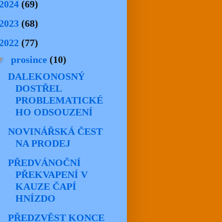
2024
(69)
2023
(68)
2022
(77)
▼
prosince
(10)
DALEKONOSNÝ
DOSTŘEL
PROBLEMATICKÉ
HO ODSOUZENÍ
NOVINÁŘSKÁ ČEST
NA PRODEJ
PŘEDVÁNOČNÍ
PŘEKVAPENÍ V
KAUZE ČAPÍ
HNÍZDO
PŘEDZVĚST KONCE