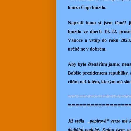
kauza Čapí hnízdo.
Naproti tomu si jsem téměř ji
hnízdo ve dnech 19.-22. prosi
Vánoce a vstup do roku 2023
určitě ne v dobrém.
Aby bylo čtenářům jasno: nena
Babiše prezidentem republiky, a
cílům než k těm, kterým má slou
================
================
Již vyšla
„papírová“ verze mé
digitální podobě. Knihu jsem z