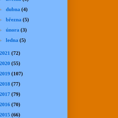
►
dubna
(4)
►
března
(5)
►
února
(3)
►
ledna
(5)
2021
(72)
2020
(55)
2019
(107)
2018
(77)
2017
(79)
2016
(70)
2015
(66)