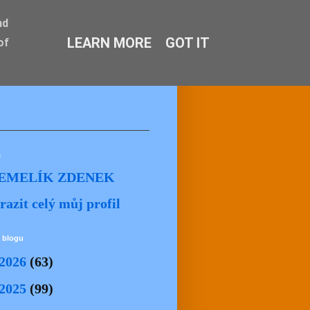
nd
LEARN MORE
GOT IT
of
ě
EMELÍK ZDENEK
razit celý můj profil
 blogu
2026
(63)
2025
(99)