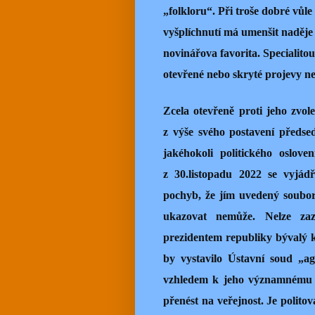
„folkloru“. Při troše dobré vůle
vyšplíchnutí má umenšit naděje 
novinářova favorita. Specialito
otevřené nebo skryté projevy ne
Zcela otevřeně proti jeho zvole
z výše svého postavení předse
jakéhokoli politického oslove
z 30.listopadu 2022 se vyjádř
pochyb, že jím uvedený soubor
ukazovat nemůže. Nelze zaz
prezidentem republiky bývalý k
by vystavilo Ústavní soud „ag
vzhledem k jeho významnému po
přenést na veřejnost. Je polit