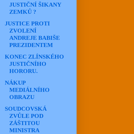
JUSTIČNÍ ŠIKANY
ZEMKŮ ?
JUSTICE PROTI
ZVOLENÍ
ANDREJE BABIŠE
PREZIDENTEM
KONEC ZLÍNSKÉHO
JUSTIČNÍHO
HORORU.
NÁKUP
MEDIÁLNÍHO
OBRAZU
SOUDCOVSKÁ
ZVŮLE POD
ZÁŠTITOU
MINISTRA