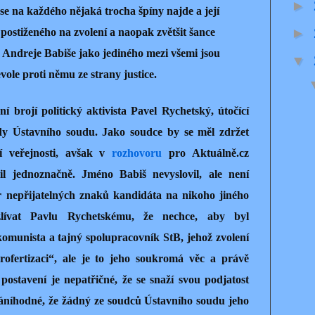
►
 se na každého nějaká trocha špíny najde a její
►
postiženého na zvolení a naopak zvětšit šance
u Andreje Babiše jako jediného mezi všemi jsou
▼
vole proti němu ze strany justice.
ní brojí politický aktivista Pavel Rychetský, útočící
dy Ústavního soudu. Jako soudce by se měl zdržet
ní veřejnosti, avšak v
rozhovoru
pro Aktuálně.cz
il jednoznačně. Jméno Babiš nevyslovil, ale není
 nepřijatelných znaků kandidáta na nikoho jiného
lívat Pavlu Rychetskému, že nechce, aby byl
omunista a tajný spolupracovník StB, jehož zvolení
rofertizaci“, ale je to jeho soukromá věc a právě
stavení je nepatřičné, že se snaží svou podjatost
ováníhodné, že žádný ze soudců Ústavního soudu jeho