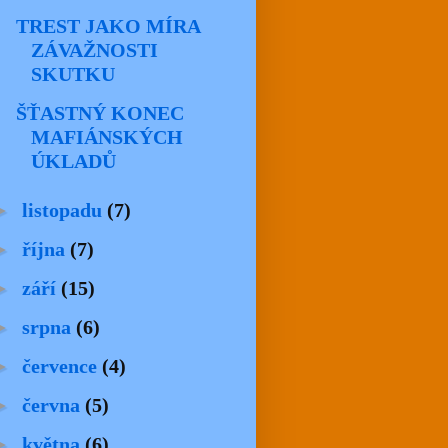
TREST JAKO MÍRA
ZÁVAŽNOSTI
SKUTKU
ŠŤASTNÝ KONEC
MAFIÁNSKÝCH
ÚKLADŮ
►
listopadu
(7)
►
října
(7)
►
září
(15)
►
srpna
(6)
►
července
(4)
►
června
(5)
►
května
(6)