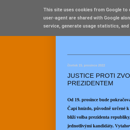
This site uses cookies from Google to de
user-agent are shared with Google alon
JEMEL
service, generate usage statistics, and
čtvrtek 15. prosince 2022
JUSTICE PROTI ZV
PREZIDENTEM
Od 19. prosince bude pokračova
Čapí hnízdo, původně určené k 
blíží volba prezidenta republiky
jednotlivými kandidáty. Vytaho