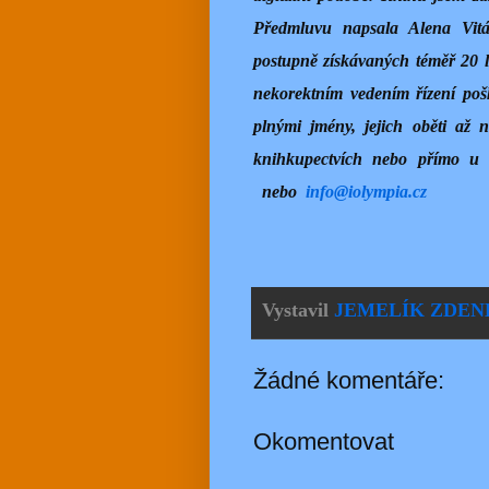
Předmluvu napsala Alena Vitás
postupně získávaných téměř 20 le
nekorektním vedením řízení poš
plnými jmény, jejich oběti až 
knihkupectvích nebo přímo 
nebo
info@iolympia.cz
Vystavil
JEMELÍK ZDEN
Žádné komentáře:
Okomentovat