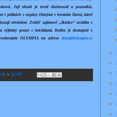
ková. Její obsah je trestí zkušeností a poznatků,
t v půtkách s orgány činnými v trestním řízení, které
kozují obviněné. Zvlášť zajímavé „škůdce“ uvádím s
na výjimky pouze s iniciálami. Kniha je dostupná v
u vydavatele OLYMPIA na adrese
sklad@iolympia.cz
►
►
►
EK
v
12:08
►
►
►
►