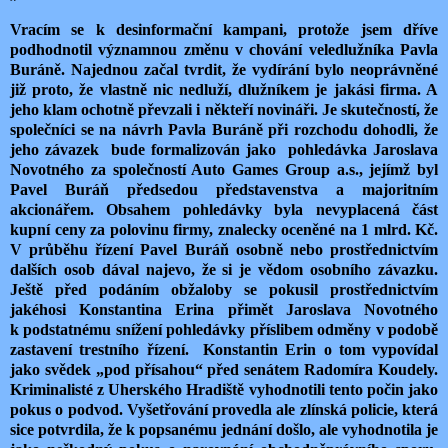
Vracím se k desinformační kampani, protože jsem dříve
podhodnotil významnou změnu v chování veledlužníka Pavla
Buráně. Najednou začal tvrdit, že vydírání bylo neoprávněné
již proto, že vlastně nic nedluží, dlužníkem je jakási firma. A
jeho klam ochotně převzali i někteří novináři. Je skutečností, že
společníci se na návrh Pavla Buráně při rozchodu dohodli, že
jeho závazek
bude formalizován jako
pohledávka Jaroslava
Novotného za společností Auto Games Group a.s., jejímž byl
Pavel Buráň předsedou představenstva a majoritním
akcionářem. Obsahem pohledávky byla nevyplacená část
kupní ceny za polovinu firmy, znalecky oceněné na 1 mlrd. Kč.
V průběhu řízení Pavel Buráň osobně nebo prostřednictvím
dalších osob dával najevo, že si je vědom osobního závazku.
Ještě před podáním obžaloby se pokusil prostřednictvím
jakéhosi Konstantina Erina přimět Jaroslava Novotného
k podstatnému snížení pohledávky příslibem odměny v podobě
zastavení trestního řízení.
Konstantin Erin o tom vypovídal
jako svědek „pod přísahou“ před senátem Radomíra Koudely.
Kriminalisté z Uherského Hradiště vyhodnotili tento počin jako
pokus o podvod. Vyšetřování provedla ale zlínská policie, která
sice potvrdila, že k popsanému jednání došlo, ale vyhodnotila je