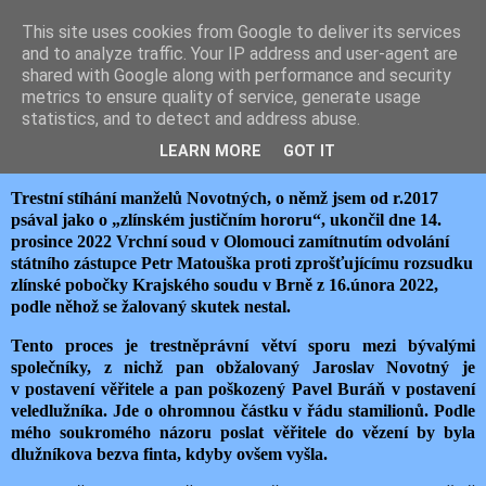
This site uses cookies from Google to deliver its services
JEMELIK ZDENĚK
and to analyze traffic. Your IP address and user-agent are
shared with Google along with performance and security
metrics to ensure quality of service, generate usage
statistics, and to detect and address abuse.
pondělí 26. prosince 2022
NOVINÁŘSKÁ ČEST NA PRODEJ
LEARN MORE
GOT IT
Trestní stíhání manželů Novotných, o němž jsem od r.2017
psával jako o „zlínském justičním hororu“, ukončil dne 14.
prosince 2022 Vrchní soud v Olomouci zamítnutím odvolání
státního zástupce Petr Matouška proti zprošťujícímu rozsudku
zlínské pobočky Krajského soudu v Brně z 16.února 2022,
podle něhož se žalovaný skutek nestal.
Tento proces je trestněprávní větví sporu mezi bývalými
společníky, z nichž pan obžalovaný Jaroslav Novotný je
v postavení věřitele a pan poškozený Pavel Buráň v postavení
veledlužníka. Jde o ohromnou částku v řádu stamilionů. Podle
mého soukromého názoru poslat věřitele do vězení by byla
dlužníkova bezva finta, kdyby ovšem vyšla.