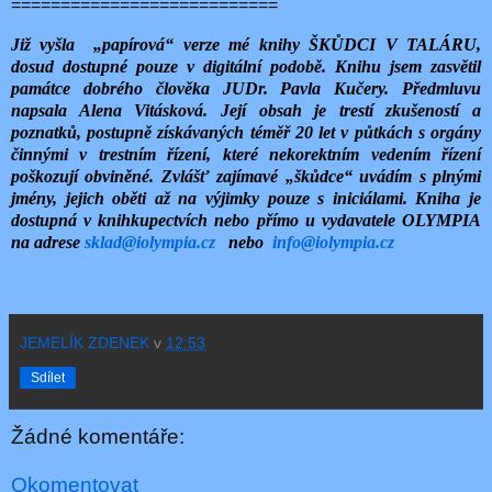
===========================
Již vyšla
„papírová“ verze mé knihy ŠKŮDCI V TALÁRU,
dosud dostupné pouze v digitální podobě. Knihu jsem zasvětil
památce dobrého člověka JUDr. Pavla Kučery. Předmluvu
napsala Alena Vitásková. Její obsah je trestí zkušeností a
poznatků, postupně získávaných téměř 20 let v půtkách s orgány
činnými v trestním řízení, které nekorektním vedením řízení
poškozují obviněné. Zvlášť zajímavé „škůdce“ uvádím s plnými
jmény, jejich oběti až na výjimky pouze s iniciálami. Kniha je
dostupná v knihkupectvích nebo přímo u vydavatele OLYMPIA
na adrese
sklad@iolympia.cz
nebo
info@iolympia.cz
JEMELÍK ZDENEK
v
12:53
Sdílet
Žádné komentáře:
Okomentovat