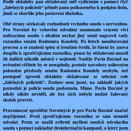
Podle obžaloby pan obžalovaný měl vydíráním s pomocí čtyř
„falešných policistů“ přimět pana poškozeného k podpisu listin,
jimiž se zhoršilo jeho postavení dlužníka.
Obě strany očekávaly rozhodnutí vrchního soudu s nervozitou.
Pro Novotné by vyhovění odvolání znamenalo vrácení věci
nalézacímu soudu s úkolem nechat jiný senát napravit vady
rozsudku senátu Radomíra Koudely. Po letech monitorování
procesu a se znalostí spisu si troufám tvrdit, že řízení by znova
dospělo k zprošťujícímu rozsudku, pouze by obžalovaní museli
žít dalších několik měsíců v nejistotě. Naděje Pavla Buráně na
uvěznění věřitele by se nenaplnily, protože navzdory usilovným
pokusům předsedy senátu Radomíra Koudely nezbylo, než
postupně zprostit obžaloby obžalované ze sehrání role
„falešných policistů“. Dodnes není jasné, na základě jakých
poznatků je policie soudu podsunula. Mimo
Pavla Buráně je
nikdy nikdo neviděl, ale bez nich nebylo možné žalovaný
skutek provést.
Pravomocné zproštění Novotných je pro Pavla Buráně značně
nepříjemné. Proti zprošťujícímu rozsudku se sám nemohl
odvolat. Proto se snažil ovlivnit myšlení soudců odvolacího
soudu s pomocí nákladné desinformační kampaně, o které jsem