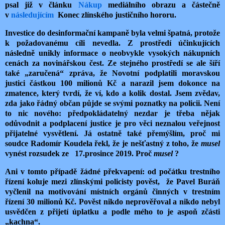
psal již v článku
Nákup
mediálního obrazu a částečně
v
následujícím
Konec zlínského justičního hororu.
Investice do desinformační kampaně byla velmi špatná, protože
k požadovanému cíli nevedla. Z prostředí účinkujících
následně unikly informace o neobvykle vysokých nákupních
cenách za novinářskou čest. Ze stejného prostředí se ale šíří
také „zaručená“ zpráva, že Novotní podplatili moravskou
justici částkou 100 milionů Kč a narazil jsem dokonce na
zmatence, který tvrdí, že ví, kdo a kolik dostal. Jsem zvědav,
zda jako řádný občan půjde se svými poznatky na policii. Není
to nic nového: předpokládatelný nezdar je třeba nějak
odůvodnit a podplacení justice je pro věci neznalou veřejnost
přijatelné vysvětlení. Já ostatně také přemýšlím, proč mi
soudce Radomír Koudela řekl, že je nešťastný z toho, že
musel
vynést rozsudek ze
17.prosince 2019. Proč
musel
?
Ani v tomto případě žádné překvapení: od počátku trestního
řízení koluje mezi zlínskými policisty pověst,
že Pavel Buráň
vyčlenil na motivování místních orgánů činných v trestním
řízení 30 milionů Kč. Pověst nikdo neprověřoval a nikdo nebyl
usvědčen z přijetí úplatku a podle mého to je aspoň zčásti
„kachna“.