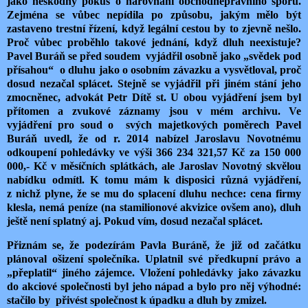
jako neškodný pokus o narovnání obchodněprávního sporu.
Zejména se vůbec nepídila po způsobu, jakým mělo být
zastaveno trestní řízení, když legální cestou by to zjevně nešlo.
Proč vůbec proběhlo takové jednání, když dluh neexistuje?
Pavel Buráň se před soudem
vyjádřil osobně jako „svědek pod
přísahou“
o dluhu jako o osobním závazku a vysvětloval, proč
dosud nezačal splácet. Stejně se vyjádřil při jiném stání jeho
zmocněnec, advokát Petr Dítě st. U obou vyjádření jsem byl
přítomen a zvukové záznamy jsou v mém archivu. Ve
vyjádření pro soud o
svých majetkových poměrech Pavel
Buráň uvedl, že od r. 2014 nabízel Jaroslavu Novotnému
odkoupení pohledávky ve výši 366 234 321,57 Kč za 150 000
000,- Kč v měsíčních splátkách, ale Jaroslav Novotný skvělou
nabídku odmítl. K tomu mám k disposici různá vyjádření,
z nichž plyne, že se mu do splacení dluhu nechce: cena firmy
klesla, nemá peníze (na stamilionové akvizice ovšem ano), dluh
ještě není splatný aj. Pokud vím, dosud nezačal splácet.
Přiznám se, že podezírám Pavla Buráně, že již od začátku
plánoval ošizení společníka. Uplatnil své předkupní právo a
„přeplatil“ jiného zájemce. Vložení pohledávky jako závazku
do akciové společnosti byl jeho nápad a bylo pro něj výhodné:
stačilo by
přivést společnost k úpadku a dluh by zmizel.