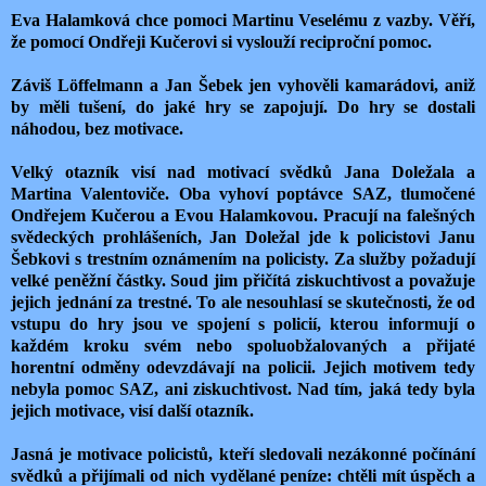
Eva Halamková chce pomoci Martinu Veselému z vazby. Věří,
že pomocí Ondřeji Kučerovi si vyslouží reciproční pomoc.
Záviš Löffelmann a Jan Šebek jen vyhověli kamarádovi, aniž
by měli tušení, do jaké hry se zapojují. Do hry se dostali
náhodou, bez motivace.
Velký otazník visí nad motivací svědků Jana Doležala a
Martina Valentoviče. Oba vyhoví poptávce SAZ, tlumočené
Ondřejem Kučerou a Evou Halamkovou. Pracují na falešných
svědeckých prohlášeních, Jan Doležal jde k policistovi Janu
Šebkovi s trestním oznámením na policisty. Za služby požadují
velké peněžní částky. Soud jim přičítá ziskuchtivost a považuje
jejich jednání za trestné. To ale nesouhlasí se skutečnosti, že od
vstupu do hry jsou ve spojení s policií, kterou informují o
každém kroku svém nebo spoluobžalovaných a přijaté
horentní odměny odevzdávají na policii. Jejich motivem tedy
nebyla pomoc SAZ, ani ziskuchtivost. Nad tím, jaká tedy byla
jejich motivace, visí další otazník.
Jasná je motivace policistů, kteří sledovali nezákonné počínání
svědků a přijímali od nich vydělané peníze: chtěli mít úspěch a