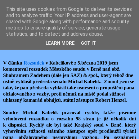
This site uses cookies from Google to deliver its services
JEMELIK ZDENĚK
and to analyze traffic. Your IP address and user-agent are
shared with Google along with performance and security
metrics to ensure quality of service, generate usage
statistics, and to detect and address abuse.
pondělí 1. dubna 2019
ROZSUDEK S OTAZNÍKY
LEARN MORE
GOT IT
V článku
Rozsudek
v Kabelíkově z 5.března 2019 jsem
komentoval rozsudek Městského soudu v Brně nad obž.
Shahramem Zadehem (dále jen SAZ) & spol., který téhož dne
ústně vyhlásil předseda senátu Michal Kabelík. Zmínil jsem se
také, že pan předseda vyhlásil také usnesení o propuštění pana
obžalovaného z vazby, proti němuž na místě podal stížnost
uhlazený kamarád obhájců, státní zástupce Robert Henzel.
Soudce Michal Kabelík pracoval rychle, takže písemné
vyhotovení rozsudku o rozsahu 98 stran je již několik dní
k disposici. Rychlý ale byl také Krajský soud v Brně, který
vyhověním stížnosti státního zástupce opět prodloužil týrání
pana obžalovaného nesmyslnou vazbou. Po seznámení