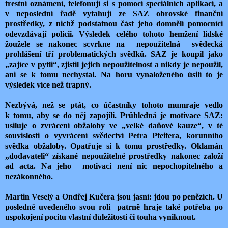
trestní oznámení, telefonují si s pomocí speciálních aplikací, a
v neposlední řadě vytahují ze SAZ obrovské finanční
prostředky, z nichž podstatnou část jeho domnělí pomocníci
odevzdávají policii. Výsledek celého tohoto hemžení lidské
žoužele se nakonec scvrkne na
nepoužitelná
svědecká
prohlášení tří problematických svědků. SAZ je koupil jako
„zajíce v pytli“, zjistil jejich nepoužitelnost a nikdy je nepoužil,
ani se k tomu nechystal. Na horu vynaloženého úsilí to je
výsledek více než trapný.
Nezbývá, než se ptát, co účastníky tohoto mumraje vedlo
k tomu, aby se do něj zapojili. Průhledná je motivace SAZ:
usiluje o zvrácení obžaloby ve „velké daňové kauze“, v té
souvislosti o vyvrácení svědectví Petra Pfeifera, korunního
svědka obžaloby. Opatřuje si k tomu prostředky. Oklamán
„dodavateli“ získané nepoužitelné prostředky nakonec založí
ad acta. Na jeho
motivaci není nic nepochopitelného a
nezákonného.
Martin Veselý a Ondřej Kučera jsou jasní: jdou po penězích. U
posledně uvedeného svou roli
patrně hraje také potřeba po
uspokojení pocitu vlastní důležitosti či touha vyniknout.