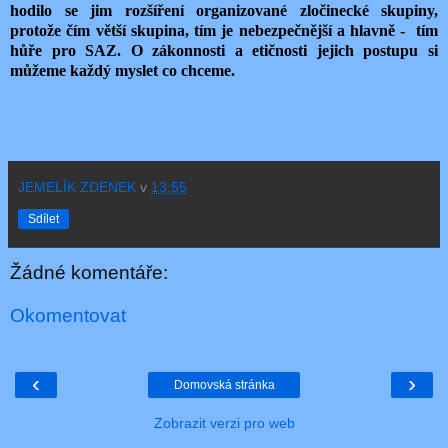
hodilo se jim rozšíření organizované zločinecké skupiny,
protože čím větší skupina, tím je nebezpečnější a hlavně -
tím
hůře pro SAZ. O zákonnosti a etičnosti jejich postupu si
můžeme každý myslet co chceme.
JEMELÍK ZDENEK
v
13:55
Sdílet
Žádné komentáře:
Okomentovat
‹
›
Domovská stránka
Zobrazit verzi pro web