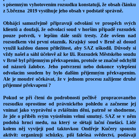
s písemným vyhotovením rozsudku konstatuji, že obsah článku
z 5.března
2019 vystihuje jeho obsah v podstatě správně.
Obhájci samozřejmě připravují odvolání ve prospěch svých
klientů a doufají, že odvolací soud v horším případě rozsudek
pouze potvrdí, v lepším dále sníží tresty. Zde ovšem nad
rozsudkem visí první otazník. Krajský soud v Brně až dosud
využil každou danou příležitost, aby SAZ uškodil. Důvody si
vždy našel a sáhl účelově až ke lži. Rozsudek Městského soudu
v Brně byl příjemným překvapením, protože se značně odchýlil
od názorů žalobce. Jeho potvrzení nebo dokonce vylepšení
odvolacím soudem by bylo dalším příjemným překvapením.
Ale je moudré očekávat, že v jednom procesu zažijeme druhé
příjemné překvapení ?
Pokud se při čtení do podrobností pečlivě
propracovaného
rozsudku oprostíme od právnického pohledu a začneme jej
vnímat jako vyprávění o zvláštním dění, patrně se shodneme,
že jde o příběh svým vyústěním velmi smutný. SAZ se v něm
podobá hrnci medu, na který se slétají lační čmeláci. Lidé
kolem něj vyvíjejí pod taktovkou Ondřeje Kučery spoustu
aktivit: organizují schůzky, píší falešná svědectví, podávají