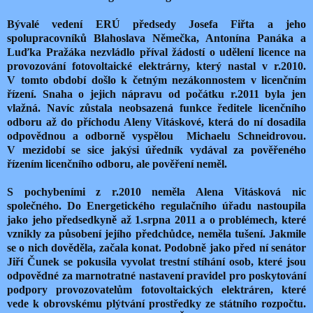
Bývalé vedení ERÚ předsedy Josefa Fiřta a jeho
spolupracovníků Blahoslava Němečka, Antonína Panáka a
Luďka Pražáka nezvládlo příval žádostí o udělení licence na
provozování fotovoltaické elektrárny, který nastal v r.2010.
V tomto období došlo k četným nezákonnostem v licenčním
řízení. Snaha o jejich nápravu od počátku r.2011 byla jen
vlažná. Navíc zůstala neobsazená funkce ředitele licenčního
odboru až do příchodu Aleny Vitáskové, která do ní dosadila
odpovědnou a odborně vyspělou Michaelu Schneidrovou.
V mezidobí se sice jakýsi úředník vydával za pověřeného
řízením licenčního odboru, ale pověření neměl.
S pochybeními z r.2010 neměla Alena Vitásková nic
společného. Do Energetického regulačního úřadu nastoupila
jako jeho předsedkyně až 1.srpna 2011 a o problémech, které
vznikly za působení jejího předchůdce, neměla tušení. Jakmile
se o nich dověděla, začala konat. Podobně jako před ní senátor
Jiří Čunek se pokusila vyvolat trestní stíhání osob, které jsou
odpovědné za marnotratné nastavení pravidel pro poskytování
podpory provozovatelům fotovoltaických elektráren, které
vede k obrovskému plýtvání prostředky ze státního rozpočtu.