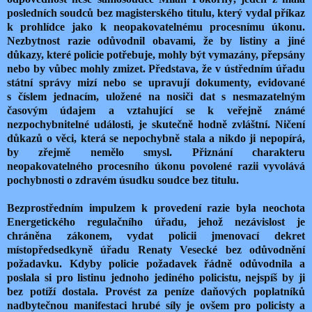
posledních soudců bez magisterského titulu, který vydal příkaz
k prohlídce jako k neopakovatelnému procesnímu úkonu.
Nezbytnost razie odůvodnil obavami, že by listiny a jiné
důkazy, které policie potřebuje, mohly být vymazány, přepsány
nebo by vůbec mohly zmizet. Představa, že v ústředním úřadu
státní správy mizí nebo se upravují dokumenty, evidované
s číslem jednacím, uložené na nosiči dat s nesmazatelným
časovým údajem a vztahující se k veřejně známé
nezpochybnitelné události, je skutečně hodně zvláštní. Ničení
důkazů o věci, která se nepochybně stala a nikdo ji nepopírá,
by zřejmě nemělo smysl. Přiznání charakteru
neopakovatelného procesního úkonu povolené razii vyvolává
pochybnosti o zdravém úsudku soudce bez titulu.
Bezprostředním impulzem k provedení razie byla neochota
Energetického regulačního úřadu, jehož nezávislost je
chráněna zákonem, vydat policii jmenovací dekret
místopředsedkyně úřadu Renaty Vesecké bez odůvodnění
požadavku. Kdyby policie požadavek řádně odůvodnila a
poslala si pro listinu jednoho jediného policistu, nejspíš by ji
bez potíží dostala. Provést za peníze daňových poplatníků
nadbytečnou manifestaci hrubé síly je ovšem pro policisty a