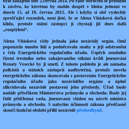
bylo zahájeno dne 2.června 2014. Po řadě odročení se přiblížilo
k závěru, ke kterému by mohlo dospět v bloku jednání ve
dnech 15. až 19. června 2015. Ale i kdyby si obě vyslechly
zprošťující rozsudek, není jisté, že se Alena Vitásková dočká
klidu, protože státní zástupci jí chystají již dnes další
„rozptýlení“.
Alena Vitásková vždy jednala jako nezávislý orgán, čímž
popouzela mnoho lidí a podněcovala snahy o její odstranění
z čela Energetického regulačního úřadu. Úspěch soudního
řízení trestního nebo zahajovaného stíhání kvůli jmenování
Renaty Vesecké by ji smetl. Z tohoto pohledu je ale námaha
policistů a státních zástupců nadbytečná, protože novela
energetického zákona skoncovala s postavením Energetického
regulačního úřadu jako nezávislého orgánu a úplně
zlikvidovala nezávislé postavení jeho předsedy. Úřad bude
nadále přívěškem Ministerstva průmyslu a obchodu. Bude jej
řídit pětičlenná rada, jmenovaná vládou na návrh ministra
průmyslu a obchodu. S nabytím účinností zákona předčasně
skončí funkční období příliš nezávislé
předsedkyně
.