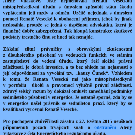
Aleně Vitáskové. Jistě nejmenovala Renatu Veseckou
místopředsedkyní úřadu s úmyslem způsobit státu škodu
vyplácením její mzdy a odměn. Určitě nejednala s úmyslem
pomoci Renatě Vesecké k obohacení příjmem, jehož by jinak
nedosáhla, protože se jedná o úspěšnou advokátku, která je
finančně dobře zabezpečená. Tak hloupá konstrukce skutkové
podstaty trestného činu se hned tak nenajde.
Získání elitní právničky s obrovskými zkušenostmi
z dlouholetého působení ve vedoucích funkcích ve státním
zastupitelství do vedení úřadu, který řeší složité právní
záležitosti, je dobrá investice, a to bez ohledu na nejasnosti o
její odpovědnosti za vyvolání tzv. „kauzy Čunek“. Vzhledem
k tomu, že Renata Vesecká má jako místopředsedkyně
v portfoliu úkolů a pravomocí výlučně právní záležitosti,
zdravý selský rozum by dokázal omluvit zanedbání podmínky
sedmiletého působení v energetice. Je ostatně sporné, zda by se
v energetice našel právník se sedmiletou praxí, který by se
kvalifikací vyrovnal Renatě Vesecké.
Pro pochopení zhůvěřilosti zásahu z 27. května 2015 neuškodí
připomenutí pozadí trvajících snah o
odstranění
Aleny
Vitáskové z čela Energetického regulačního úřadu.