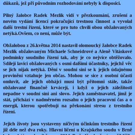
důkazů, jež při původním rozhodování nebyly k disposici.
Pilný žalobce Radek Mezlík vidí v přezkoumání, zrušení a
novém vydání licencí pokračující trestnou činnost a vyvolal
další trestní řízení, které se pro tuto chvíli obou obžalovaných
netýká.Ovšem, co není, může být.
Obžalobou z 26.května 2014 nastavil olomoucký žalobce Radek
Mezlík obžalovaným Michaele Schneidrové a Aleně Vitáskové
podmínky soudního řízení tak, aby je co nejvíce obtěžovalo.
Sdílejí lavici obžalovaných s osmi dalšími účastníky, jejichž věc
se jich nijak netýká. Dění v soudní síni se k jejich údajnému
provinění vztahuje jen občas. Mohou se sice z osobní účasti
omluvit, ale jejich obhájci musí být přítomni stále, takže
obžalované finančně krvácejí, i když o jejich záležitosti
nepadne v soudní síni ani slovo. Jejich zaměstnavatel, jímž je
stát, přichází v nadměrném rozsahu o jejich pracovní čas a o
energii, kterou spotřebují na překonání stresu z trestního
řízení.
Jejich životy jsou vystaveny ničivým účinkům trestního řízení
již déle než dva roky. Hlavní líčení u Krajského soudu v Brně