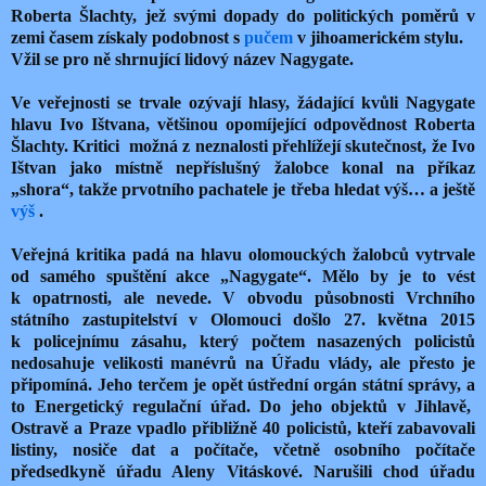
Roberta Šlachty, jež svými dopady do politických poměrů v
zemi časem získaly podobnost s
pučem
v jihoamerickém stylu.
Vžil se pro ně shrnující lidový název Nagygate.
Ve veřejnosti se trvale ozývají hlasy, žádající kvůli Nagygate
hlavu Ivo Ištvana, většinou opomíjející odpovědnost Roberta
Šlachty. Kritici možná z neznalosti přehlížejí skutečnost, že Ivo
Ištvan jako místně nepříslušný žalobce konal na příkaz
„shora“, takže prvotního pachatele je třeba hledat výš… a ještě
výš
.
Veřejná kritika padá na hlavu olomouckých žalobců vytrvale
od samého spuštění akce „Nagygate“. Mělo by je to vést
k opatrnosti, ale nevede. V obvodu působnosti Vrchního
státního zastupitelství v Olomouci došlo 27. května 2015
k policejnímu zásahu, který počtem nasazených policistů
nedosahuje velikosti manévrů na Úřadu vlády, ale přesto je
připomíná. Jeho terčem je opět ústřední orgán státní správy, a
to Energetický regulační úřad. Do jeho objektů v Jihlavě,
Ostravě a Praze vpadlo přibližně 40 policistů, kteří zabavovali
listiny, nosiče dat a počítače, včetně osobního počítače
předsedkyně úřadu Aleny Vitáskové. Narušili chod úřadu