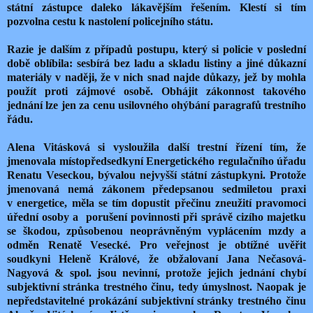
státní zástupce daleko lákavějším řešením. Klestí si tím
pozvolna cestu k nastolení policejního státu.
Razie je dalším z případů postupu, který si policie v poslední
době oblíbila: sesbírá bez ladu a skladu listiny a jiné důkazní
materiály v naději, že v nich snad najde důkazy, jež by mohla
použít proti zájmové osobě. Obhájit zákonnost takového
jednání lze jen za cenu usilovného ohýbání paragrafů trestního
řádu.
Alena Vitásková si vysloužila další trestní řízení tím, že
jmenovala místopředsedkyní Energetického regulačního úřadu
Renatu Veseckou, bývalou nejvyšší státní zástupkyni. Protože
jmenovaná nemá zákonem předepsanou sedmiletou praxi
v energetice, měla se tím dopustit přečinu zneužití pravomoci
úřední osoby a porušení povinnosti při správě cizího majetku
se škodou, způsobenou neoprávněným vyplácením mzdy a
odměn Renatě Vesecké. Pro veřejnost je obtížné uvěřit
soudkyni Heleně Králové, že obžalovaní Jana Nečasová-
Nagyová & spol. jsou nevinní, protože jejich jednání chybí
subjektivní stránka trestného činu, tedy úmyslnost. Naopak je
nepředstavitelné prokázání subjektivní stránky trestného činu