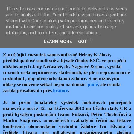
This site uses cookies from Google to deliver its services
JEMELIK ZDENĚK
and to analyze traffic. Your IP address and user-agent are
shared with Google along with performance and security
metrics to ensure quality of service, generate usage
statistics, and to detect and address abuse.
sobota 30. května 2015
STÁLE DÁL VE STYLU NAGYGATE
LEARN MORE
GOT IT
Zprošťující rozsudek samosoudkyně Heleny Králové,
předlistopadové soudkyně a bývalé členky KSČ, ve prospěch
obžalovaných Jany Nečasové, dř. Nagyové & spol., vyvolal
rozruch zcela nepřiměřený skutečnosti, že jde o nepravomocné
rozhodnutí, napadené odvoláním žalobce. S nepříznivými
ohlasy se můžeme setkat nejen na domácí
půdě
, ale ostuda
začala prosakovat i přes
hranice
.
Je to první hmatatelný výsledek mohutných policejních
manévrů z noci z 12. na 13.června 2013 na Úřadu vlády ČR a
proti bývalým poslancům Ivanu Fuksovi, Petru Tluchořovi a
Marku Šnajdrovi, umocněných svalnatými řečmi na tiskové
konferenci olomouckého vrchního žalobce Ivo Ištvana a
ředitele Útvaru pro odhalování organizovaného zločinu