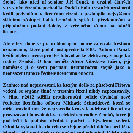
Stejně jako před ní senátor Jiří Čunek u orgánů činných
v trestním řízení nepochodila. Podala řadu trestních oznámení
kvůli podvodům v licenčním řízení a postoupila nejvyššímu
státnímu zástupci balík licenčních spisů k přezkoumání a
případnému podání žaloby z veřejného zájmu na odnětí
licence.
Ale v téže době se již protikorupční policie zabývala trestním
oznámením, které podal místopředseda ERÚ Antonín Panák
kvůli udělení licencí pro dvě fotovoltaické elektrárny v majetku
rodiny Zemků. O tom neměla Alena Vitásková tušení, její
náměstek ji o svém počínání neinformoval stejně jako o
neobsazení funkce ředitele licenčního odboru.
Zatímco nad nepravostmi, ke kterým došlo za působení Fiřtova
vedení, se orgány činné v trestním řízení nikdy nepozastavily,
v říjnu r.2012 sdělila protikorupční policie obvinění nové
ředitelce licenčního odboru Michaele Schneidrové, která se
měla provinit tím, že neprovedla kroky k odebrání licencí na
provozování fotovoltaických elektráren rodiny Zemků, které jí
podstrčili k podpisu úředníci, patřící k bývalému vedení.
Odmítla vykonat to, do čeho se zřejmě předchůdcům nechtělo.
Musela volit mezi dvěma špatnými rozhodnutími. Odebráním