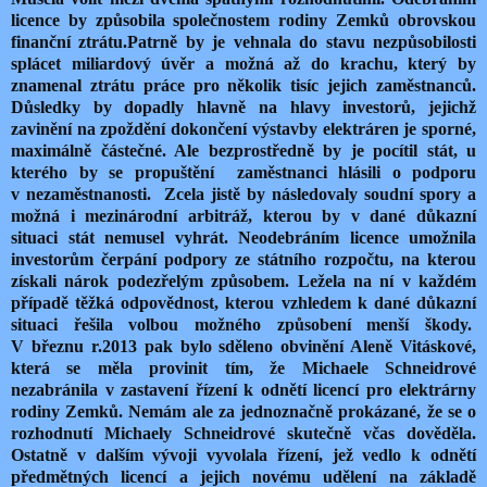
licence by způsobila společnostem rodiny Zemků obrovskou
finanční ztrátu.Patrně by je vehnala do stavu nezpůsobilosti
splácet miliardový úvěr a možná až do krachu, který by
znamenal ztrátu práce pro několik tisíc jejich zaměstnanců.
Důsledky by dopadly hlavně na hlavy investorů, jejichž
zavinění na zpoždění dokončení výstavby elektráren je sporné,
maximálně částečné. Ale bezprostředně by je pocítil stát, u
kterého by se propuštění zaměstnanci hlásili o podporu
v nezaměstnanosti. Zcela jistě by následovaly soudní spory a
možná i mezinárodní arbitráž, kterou by v dané důkazní
situaci stát nemusel vyhrát. Neodebráním licence umožnila
investorům čerpání podpory ze státního rozpočtu, na kterou
získali nárok podezřelým způsobem. Ležela na ní v každém
případě těžká odpovědnost, kterou vzhledem k dané důkazní
situaci řešila volbou možného způsobení menší škody.
V březnu r.2013 pak bylo sděleno obvinění Aleně Vitáskové,
která se měla provinit tím, že Michaele Schneidrové
nezabránila v zastavení řízení k odnětí licencí pro elektrárny
rodiny Zemků. Nemám ale za jednoznačně prokázané, že se o
rozhodnutí Michaely Schneidrové skutečně včas dověděla.
Ostatně v dalším vývoji vyvolala řízení, jež vedlo k odnětí
předmětných licencí a jejich novému udělení na základě