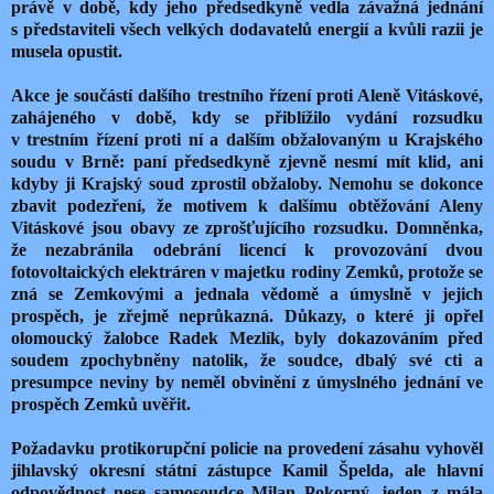
právě v době, kdy jeho předsedkyně vedla závažná jednání
s představiteli všech velkých dodavatelů energií a kvůli razii je
musela opustit.
Akce je součástí dalšího trestního řízení proti Aleně Vitáskové,
zahájeného v době, kdy se přiblížilo vydání rozsudku
v trestním řízení proti ní a dalším obžalovaným u Krajského
soudu v Brně: paní předsedkyně zjevně nesmí mít klid, ani
kdyby ji Krajský soud zprostil obžaloby. Nemohu se dokonce
zbavit podezření, že motivem k dalšímu obtěžování Aleny
Vitáskové jsou obavy ze zprošťujícího rozsudku. Domněnka,
že nezabránila odebrání licencí k provozování dvou
fotovoltaických elektráren v majetku rodiny Zemků, protože se
zná se Zemkovými a jednala vědomě a úmyslně v jejich
prospěch, je zřejmě neprůkazná. Důkazy, o které ji opřel
olomoucký žalobce Radek Mezlík, byly dokazováním před
soudem zpochybněny natolik, že soudce, dbalý své cti a
presumpce neviny by neměl obvinění z úmyslného jednání ve
prospěch Zemků uvěřit.
Požadavku protikorupční policie na provedení zásahu vyhověl
jihlavský okresní státní zástupce Kamil Špelda, ale hlavní
odpovědnost nese samosoudce Milan Pokorný, jeden z mála