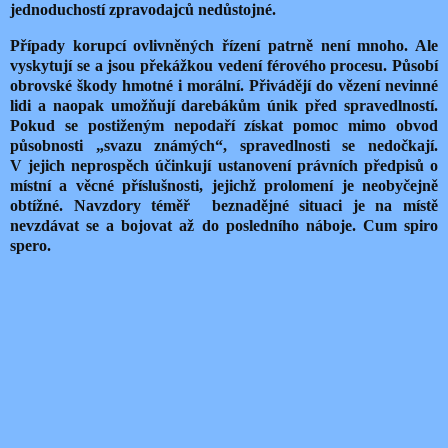
jednoduchostí zpravodajců nedůstojné.
Případy korupcí ovlivněných řízení patrně není mnoho. Ale
vyskytují se a jsou překážkou vedení férového procesu. Působí
obrovské škody hmotné i morální. Přivádějí do vězení nevinné
lidi a naopak umožňují darebákům únik před spravedlností.
Pokud se postiženým nepodaří získat pomoc mimo obvod
působnosti „svazu známých“, spravedlnosti se nedočkají.
V jejich neprospěch účinkují ustanovení právních předpisů o
místní a věcné příslušnosti, jejichž prolomení je neobyčejně
obtížné. Navzdory téměř beznadějné situaci je na místě
nevzdávat se a bojovat až do posledního náboje. Cum spiro
spero.