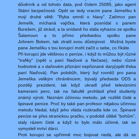
důvěrník a od tohoto data, pod číslem 25085, jako agent
Státní bezpečnosti. Opět se tedy vracím pane Jemelíku k
mojí druhé větě: "Ryba smrdí o hlavy". Zatímco pan
Jemelík, míchaná vajíčka, která posnídal s panem
Burešem, již strávil, a ta snídaně ho stála vyhazov ze spolku
Šalamoun a to přímo předsedou spolku pane
Johnem Bokem, tak ztratil svou důstojnost. Možná byste
pane Jemelíku s tou korupcí mohl začít u sebe, co říkáte.
Při korupci jde většinou o peníze, i když to můžou být různé
"trafiky" (opět u paní Naďové a Nečase), nebo různé
hodnotné a v daňovém přiznání nepřiznané dary(opět třeba
paní Naďová). Pan polobůh, který byl rovněž pro pana
Jemelíka velikým chráněncem, bývalý předseda ODS a
později prezident, tak když ukradl před televizními
kamerami pero, tak na fakultě prohlásil před studenty
známý výrok: Neznám účinnou metodu, jak rozlišit čisté a
špinavé peníze. Proč by také pan profesor nějakou účinnou
metodu hledal, když jeho vláda rozkradla kde co. Špinavé
peníze se přes stranickou pračku, v podobě úlitbě "bohům",
staly rázem čisté a když to bylo málo účinné, tak se
vymysleli mrtví dárci.
Proti korupci se upřímně moc bojovat nedá, ale dá se