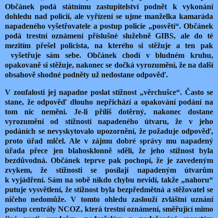
Občánek podá státnímu zastupitelství podnět k vykonání
dohledu nad policií, ale vyřízení se ujme manželka kamaráda
napadeného vyšetřovatele a postup policie „posvětí“. Občánek
podá trestní oznámení příslušné služebně GIBS, ale do té
mezitím přešel policista, na kterého si stěžuje a ten pak
vyšetřuje sám sebe. Občánek chodí v bludném kruhu,
opakovaně si stěžuje, nakonec se dočká vyrozumění, že na další
obsahově shodné podněty už nedostane odpověď.
V zoufalosti jej napadne poslat stížnost „věrchušce“. Často se
stane, že odpověď dlouho nepřichází a opakování podání na
tom nic nemění. Je-li příliš dotěrný, nakonec dostane
vyrozumění od stížností napadeného útvaru, že v jeho
podáních se nevyskytovalo upozornění, že požaduje odpověď,
proto úřad mlčel. Ale v zájmu dobré správy mu napadený
úřada přece jen blahosklonně sdělí, že jeho stížnost byla
bezdůvodná. Občánek teprve pak pochopí, že je zavedeným
zvykem, že stížnosti se posílají napadeným útvarům
k vyjádření. Sám na sobě nikdo chybu nevidí, takže „nahoru“
putuje vysvětlení, že stížnost byla bezpředmětná a stěžovatel se
ničeho nedomůže. V tomto ohledu zaslouží zvláštní uznání
postup centrály NCOZ, která trestní oznámení, směřující mimo