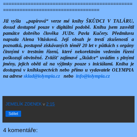
===============================================
===================================
Již vyšla
„papírová“ verze mé knihy ŠKŮDCI V TALÁRU,
dosud dostupné pouze v digitální podobě. Knihu jsem zasvětil
památce dobrého člověka JUDr. Pavla Kučery. Předmluvu
napsala Alena Vitásková. Její obsah je trestí zkušeností a
poznatků, postupně získávaných téměř 20 let v půtkách s orgány
činnými v trestním řízení, které nekorektním vedením řízení
poškozují obviněné. Zvlášť zajímavé „škůdce“ uvádím s plnými
jmény, jejich oběti až na výjimky pouze s iniciálami. Kniha je
dostupná v knihkupectvích nebo přímo u vydavatele OLYMPIA
na adrese
sklad@iolympia.cz
nebo
info@iolympia.cz
JEMELÍK ZDENEK
v
2:15
Sdílet
4 komentáře: