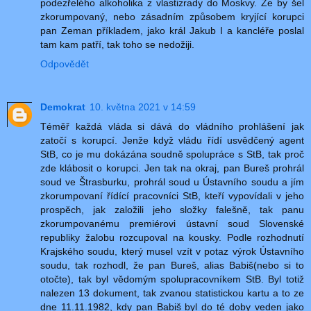
podezřelého alkoholika z vlastizrady do Moskvy. Že by šel
zkorumpovaný, nebo zásadním způsobem kryjící korupci
pan Zeman příkladem, jako král Jakub I a kancléře poslal
tam kam patří, tak toho se nedožiji.
Odpovědět
Demokrat
10. května 2021 v 14:59
Téměř každá vláda si dává do vládního prohlášení jak
zatočí s korupcí. Jenže když vládu řídí usvědčený agent
StB, co je mu dokázána soudně spolupráce s StB, tak proč
zde klábosit o korupci. Jen tak na okraj, pan Bureš prohrál
soud ve Štrasburku, prohrál soud u Ústavního soudu a jím
zkorumpovaní řídící pracovníci StB, kteří vypovídali v jeho
prospěch, jak založili jeho složky falešně, tak panu
zkorumpovanému premiérovi ústavní soud Slovenské
republiky žalobu rozcupoval na kousky. Podle rozhodnutí
Krajského soudu, který musel vzít v potaz výrok Ústavního
soudu, tak rozhodl, že pan Bureš, alias Babiš(nebo si to
otočte), tak byl vědomým spolupracovníkem StB. Byl totiž
nalezen 13 dokument, tak zvanou statistickou kartu a to ze
dne 11.11.1982, kdy pan Babiš byl do té doby veden jako