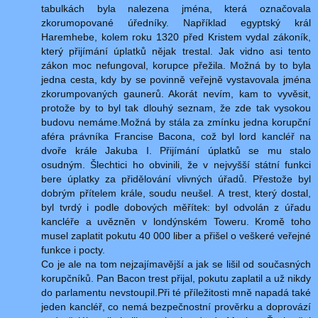
tabulkách byla nalezena jména, která označovala
zkorumopované úředníky. Například egyptský král
Haremhebe, kolem roku 1320 před Kristem vydal zákoník,
který přijímání úplatků nějak trestal. Jak vidno asi tento
zákon moc nefungoval, korupce přežila. Možná by to byla
jedna cesta, kdy by se povinně veřejně vystavovala jména
zkorumpovaných gaunerů. Akorát nevím, kam to vyvěsit,
protože by to byl tak dlouhý seznam, že zde tak vysokou
budovu nemáme.Možná by stála za zmínku jedna korupční
aféra právníka Francise Bacona, což byl lord kancléř na
dvoře krále Jakuba I. Přijímání úplatků se mu stalo
osudným. Šlechtici ho obvinili, že v nejvyšší státní funkci
bere úplatky za přidělování vlivných úřadů. Přestože byl
dobrým přítelem krále, soudu neušel. A trest, který dostal,
byl tvrdý i podle dobových měřítek: byl odvolán z úřadu
kancléře a uvězněn v londýnském Toweru. Kromě toho
musel zaplatit pokutu 40 000 liber a přišel o veškeré veřejné
funkce i pocty.
Co je ale na tom nejzajímavější a jak se lišil od současných
korupčníků. Pan Bacon trest přijal, pokutu zaplatil a už nikdy
do parlamentu nevstoupil.Při té příležitosti mně napadá také
jeden kancléř, co nemá bezpečnostní prověrku a doprovází