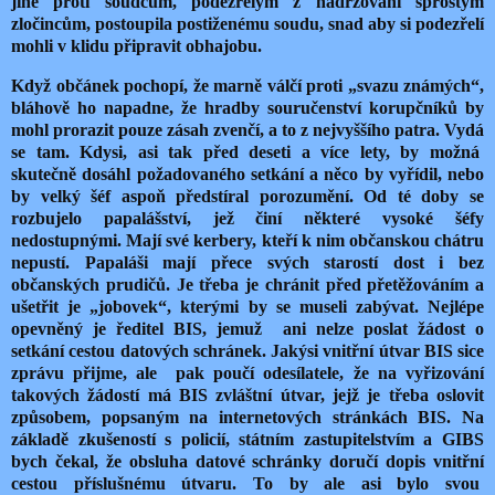
jiné proti soudcům, podezřelým z nadržování sprostým
zločincům, postoupila postiženému soudu, snad aby si podezřelí
mohli v klidu připravit obhajobu.
Když občánek pochopí, že marně válčí proti „svazu známých“,
bláhově ho napadne, že hradby souručenství korupčníků by
mohl prorazit pouze zásah zvenčí, a to z nejvyššího patra. Vydá
se tam. Kdysi, asi tak před deseti a více lety, by možná
skutečně dosáhl požadovaného setkání a něco by vyřídil, nebo
by velký šéf aspoň předstíral porozumění. Od té doby se
rozbujelo papalášství, jež činí některé vysoké šéfy
nedostupnými. Mají své kerbery, kteří k nim občanskou chátru
nepustí. Papaláši mají přece svých starostí dost i bez
občanských prudičů. Je třeba je chránit před přetěžováním a
ušetřit je „jobovek“, kterými by se museli zabývat. Nejlépe
opevněný je ředitel BIS, jemuž ani nelze poslat žádost o
setkání cestou datových schránek. Jakýsi vnitřní útvar BIS sice
zprávu přijme, ale pak poučí odesílatele, že na vyřizování
takových žádostí má BIS zvláštní útvar, jejž je třeba oslovit
způsobem, popsaným na internetových stránkách BIS. Na
základě zkušeností s policií, státním zastupitelstvím a GIBS
bych čekal, že obsluha datové schránky doručí dopis vnitřní
cestou příslušnému útvaru. To by ale asi bylo svou