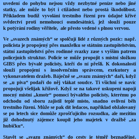
uvedení do pohybu nejsou vždy nezbytné peníze nebo jiné
statky, ale může to být i ctižádost nebo prostá škodolibost.
Příkladem budiž vyvolání trestního řízení pro údajné křivé
svědectví proti nemohoucí osmdesátníci, jež slouží pouze
k potýrání rodiny věřitele, ale přesto vedené s plnou vervou.
Ve „svazech známých“ se spolčují lidé z různých pozic: např.
policista je propojený přes manželku se státním zastupitelstvím,
státní zastupitelství přes rodinné svazky zase s vyšším patrem
policejních struktur. Policie se může propojit s místní složkou
GIBS přes bývalé policisty, kteří do ní přešli. K dokonalosti
slouží propojení s insolvenčním správcem, exekutory a
vykonavatelem dražeb. Báječně se „svazu známých“ daří, když
se „u piva“ podaří do něj vlákat soudce. Ti všichni se navíc
propojují všelijak křížově. Když se na takové uskupení napojí
mocný místní „kmotr“ pomocí bývalého policisty, kterému po
odchodu od sboru zajistil teplé místo, snadno ovlivní běh
trestního řízení. Může se pak dít ledacos, například obžalovaný
se po letech sice domůže zprošťujícího rozsudku, ale mezitím
již dohodnutý zájemce koupil jeho majetek v dražbě „za
hubičku“.
Stavět se „svazu známých“ do cesty je téměř beznadějné.