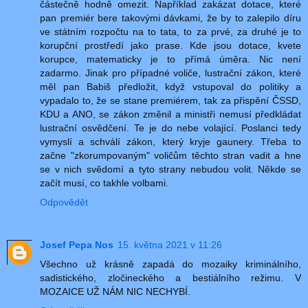
částečně hodně omezit. Například zakázat dotace, které
pan premiér bere takovými dávkami, že by to zalepilo díru
ve státním rozpočtu na to tata, to za prvé, za druhé je to
korupční prostředí jako prase. Kde jsou dotace, kvete
korupce, matematicky je to přímá úměra. Nic není
zadarmo. Jinak pro případné voliče, lustrační zákon, které
měl pan Babiš předložit, když vstupoval do politiky a
vypadalo to, že se stane premiérem, tak za přispění ČSSD,
KDU a ANO, se zákon změnil a ministři nemusí předkládat
lustrační osvědčení. Te je do nebe volající. Poslanci tedy
vymyslí a schválí zákon, který kryje gaunery. Třeba to
začne "zkorumpovaným" voličům těchto stran vadit a hne
se v nich svědomí a tyto strany nebudou volit. Někde se
začít musí, co takhle volbami.
Odpovědět
Josef Pepa Nos
15. května 2021 v 11:26
Všechno už krásně zapadá do mozaiky kriminálního,
sadistického, zločineckého a bestiálního režimu. V
MOZAICE UŽ NÁM NIC NECHYBÍ.