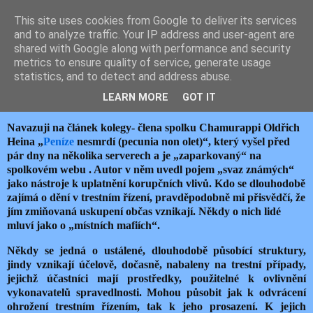
This site uses cookies from Google to deliver its services
JEMELIK ZDENĚK
and to analyze traffic. Your IP address and user-agent are
shared with Google along with performance and security
metrics to ensure quality of service, generate usage
statistics, and to detect and address abuse.
pondělí 10. května 2021
PENÍZE NESMRDÍ, KORUPCE KVETE
LEARN MORE
GOT IT
Navazuji na článek kolegy- člena spolku Chamurappi Oldřich
Heina „
Peníze
nesmrdí (pecunia non olet)“, který vyšel před
pár dny na několika serverech a je „zaparkovaný“ na
spolkovém webu . Autor v něm uvedl pojem „svaz známých“
jako nástroje k uplatnění korupčních vlivů. Kdo se dlouhodobě
zajímá o dění v trestním řízení, pravděpodobně mi přisvědčí, že
jím zmiňovaná uskupení občas vznikají. Někdy o nich lidé
mluví jako o „místních mafiích“.
Někdy se jedná o ustálené, dlouhodobě působící struktury,
jindy vznikají účelově, dočasně, nabaleny na trestní případy,
jejichž účastníci mají prostředky, použitelné k ovlivnění
vykonavatelů spravedlnosti. Mohou působit jak k odvrácení
ohrožení trestním řízením, tak k jeho prosazení. K jejich