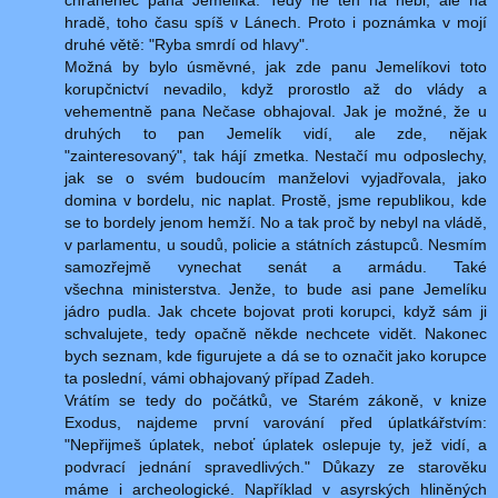
hradě, toho času spíš v Lánech. Proto i poznámka v mojí
druhé větě: "Ryba smrdí od hlavy".
Možná by bylo úsměvné, jak zde panu Jemelíkovi toto
korupčnictví nevadilo, když prorostlo až do vlády a
vehementně pana Nečase obhajoval. Jak je možné, že u
druhých to pan Jemelík vidí, ale zde, nějak
"zainteresovaný", tak hájí zmetka. Nestačí mu odposlechy,
jak se o svém budoucím manželovi vyjadřovala, jako
domina v bordelu, nic naplat. Prostě, jsme republikou, kde
se to bordely jenom hemží. No a tak proč by nebyl na vládě,
v parlamentu, u soudů, policie a státních zástupců. Nesmím
samozřejmě vynechat senát a armádu. Také
všechna ministerstva. Jenže, to bude asi pane Jemelíku
jádro pudla. Jak chcete bojovat proti korupci, když sám ji
schvalujete, tedy opačně někde nechcete vidět. Nakonec
bych seznam, kde figurujete a dá se to označit jako korupce
ta poslední, vámi obhajovaný případ Zadeh.
Vrátím se tedy do počátků, ve Starém zákoně, v knize
Exodus, najdeme první varování před úplatkářstvím:
"Nepřijmeš úplatek, neboť úplatek oslepuje ty, jež vidí, a
podvrací jednání spravedlivých." Důkazy ze starověku
máme i archeologické. Například v asyrských hliněných