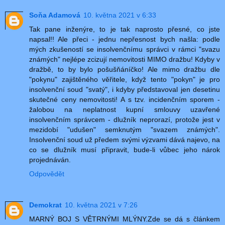
Soňa Adamová
10. května 2021 v 6:33
Tak pane inženýre, to je tak naprosto přesné, co jste
napsal!! Ale přeci - jednu nepřesnost bych našla: podle
mých zkušeností se insolvenčnímu správci v rámci "svazu
známých" nejlépe zcizují nemovitosti MIMO dražbu! Kdyby v
dražbě, to by bylo pošušňáníčko! Ale mimo dražbu dle
"pokynu" zajištěného věřitele, když tento "pokyn" je pro
insolvenční soud "svatý", i kdyby představoval jen desetinu
skutečné ceny nemovitosti! A s tzv. incidenčním sporem -
žalobou na neplatnost kupní smlouvy uzavřené
insolvenčním správcem - dlužník neprorazí, protože jest v
mezidobí "udušen" semknutým "svazem známých".
Insolvenční soud už předem svými výzvami dává najevo, na
co se dlužník musí připravit, bude-li vůbec jeho nárok
projednáván.
Odpovědět
Demokrat
10. května 2021 v 7:26
MARNÝ BOJ S VĚTRNÝMI MLÝNY.Zde se dá s článkem