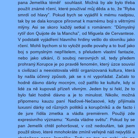
pana Jemelíka téměř souhlasit. Možná by ale bylo třeba
použít známé rčení, které používal můj děda a to, že "Ryba
smrdí od hlavy". Pokud bych se vyjádřil k mému nadpisu,
tak by se dala korupce přirovnat k marnému boji s větrnými
mlýny. Asi se skoro každý setkal s románem: "Důmyslný
rytíř don Quijote de la Mancha", od Miguela de Cervantese.
V podstatě vyjádření hlavního hrdiny vešlo do slovníku jako
rčení. Mohli bychom si to vyložit podle povahy a to buď jako
boj s pomyslným nepřítelem, s přeludem vlastní fantazie,
nebo jako utkání, či souboj nerovných sil, tedy předem
prohraný.Korupce je po pravdě fenomén, který úzce souvisí
s civilizací a neexistovala větší organizovaná kultura, která
by našla účinný způsob, jak se s ní vypořádat. Začalo to
hodně dávno dárky mocným, což patřilo ke kultuře, kdy si
lidé za ně kupovali přízeň vlivným. Jeden by si řekl, že to
bylo fakt hodně dávno a je to minulost. Nikoliv, možná
připomenu kauzu paní Naďové-Nečasové, kdy přijímala
luxusní dárky od různých politiků a korupčníků a de facto i
de jure řídila zmetka a vládla premiérem. Použiji zde
expresivního významu: "Kunda vládne světu". Pokud by se
pan Jemelík chtěl pohoršovat, v což nedoufám, tak jsem
použil slovo, které mnohokráte zmínil veřejně náš nejvyšší a
chráněnec pana Jemelíka. Tedy ne ten na nebi, ale na