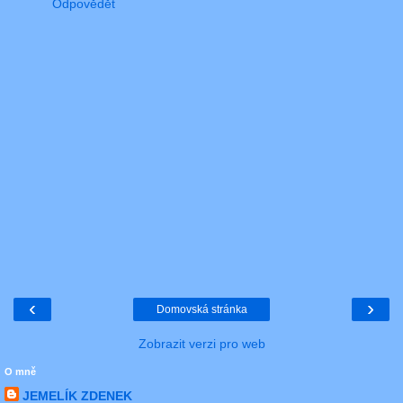
Odpovědět
‹
›
Domovská stránka
Zobrazit verzi pro web
O mně
JEMELÍK ZDENEK