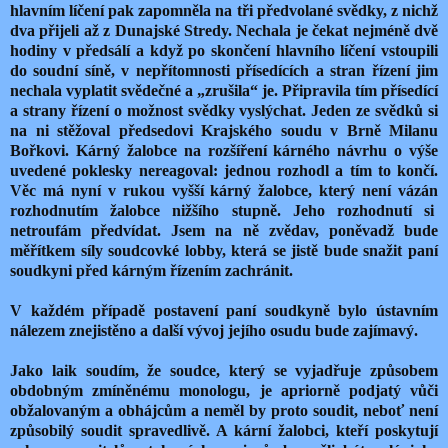
hlavním líčení pak zapomněla na tři předvolané svědky, z nichž
dva přijeli až z Dunajské Stredy. Nechala je čekat nejméně dvě
hodiny v předsálí a když po skončení hlavního líčení vstoupili
do soudní síně, v nepřítomnosti přísedících a stran řízení jim
nechala vyplatit svědečné a „zrušila“ je. Připravila tím přísedící
a strany řízení o možnost svědky vyslýchat. Jeden ze svědků si
na ni stěžoval předsedovi Krajského soudu v Brně Milanu
Bořkovi. Kárný žalobce na rozšíření kárného návrhu o výše
uvedené poklesky nereagoval: jednou rozhodl a tím to končí.
Věc má nyní v rukou vyšší kárný žalobce, který není vázán
rozhodnutím žalobce nižšího stupně. Jeho rozhodnutí si
netroufám předvídat. Jsem na ně zvědav, poněvadž bude
měřítkem síly soudcovké lobby, která se jistě bude snažit paní
soudkyni před kárným řízením zachránit.
V každém případě postavení paní soudkyně bylo ústavním
nálezem znejistěno a další vývoj jejího osudu bude zajímavý.
Jako laik soudím, že soudce, který se vyjadřuje způsobem
obdobným zmíněnému monologu, je apriorně podjatý vůči
obžalovaným a obhájcům a neměl by proto soudit, neboť není
způsobilý soudit spravedlivě. A kární žalobci, kteří poskytují