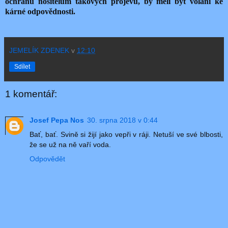
ochranu nositelům takových projevů, by měli být voláni ke
kárné odpovědnosti.
JEMELÍK ZDENEK
v
12:10
Sdílet
1 komentář:
Josef Pepa Nos
30. srpna 2018 v 0:44
Bať, bať. Svině si žijí jako vepři v ráji. Netuší ve své blbosti,
že se už na ně vaří voda.
Odpovědět