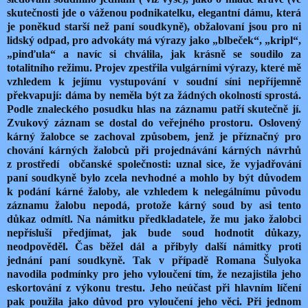
skutečnosti jde o váženou podnikatelku, elegantní dámu, která
je poněkud starší než paní soudkyně), obžalovaní jsou pro ni
lidský odpad, pro advokáty má výrazy jako „blbeček“, „kripl“,
„pinďula“ a navíc si chválila, jak krásně se soudilo za
totalitního režimu. Projev zpestřila vulgárními výrazy, které mě
vzhledem k jejímu vystupování v soudní síni nepříjemně
překvapují: dáma by neměla být za žádných okolností sprostá.
Podle znaleckého posudku hlas na záznamu patří skutečně jí.
Zvukový záznam se dostal do veřejného prostoru. Oslovený
kárný žalobce se zachoval způsobem, jenž je příznačný pro
chování kárných žalobců při projednávání kárných návrhů
z prostředí
občanské společnosti: uznal sice, že vyjadřování
paní soudkyně bylo zcela nevhodné a mohlo by být důvodem
k podání kárné žaloby, ale vzhledem k nelegálnímu původu
záznamu žalobu nepodá, protože kárný soud by asi tento
důkaz odmítl. Na námitku předkladatele, že mu jako žalobci
nepřísluší předjímat, jak bude soud hodnotit důkazy,
neodpověděl. Čas běžel dál a přibyly další námitky proti
jednání paní soudkyně. Tak v případě Romana Šulyoka
navodila podmínky pro jeho vyloučení tím, že nezajistila jeho
eskortování z výkonu trestu. Jeho neúčast při hlavním líčení
pak použila jako důvod pro vyloučení jeho věci. Při jednom