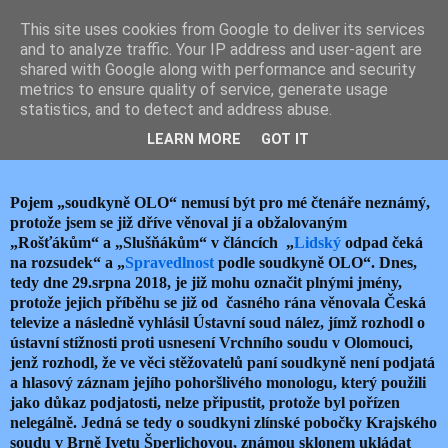
This site uses cookies from Google to deliver its services
JEMELIK ZDENĚK
and to analyze traffic. Your IP address and user-agent are
shared with Google along with performance and security
metrics to ensure quality of service, generate usage
statistics, and to detect and address abuse.
středa 29. srpna 2018
TRAMPOTY SOUDKYNĚ OLO
LEARN MORE
GOT IT
Pojem „soudkyně OLO“ nemusí být pro mé čtenáře neznámý,
protože jsem se již dříve věnoval jí a obžalovaným
„Rošťákům“ a „Slušňákům“ v článcích „
Lidský
odpad čeká
na rozsudek“ a „
Spravedlnost
podle soudkyně OLO“. Dnes,
tedy dne 29.srpna 2018, je již mohu označit plnými jmény,
protože jejich příběhu se již od časného rána věnovala Česká
televize a následně vyhlásil Ústavní soud nález, jímž rozhodl o
ústavní stížnosti proti usnesení Vrchního soudu v Olomouci,
jenž rozhodl, že ve věci stěžovatelů paní soudkyně není podjatá
a hlasový záznam jejího pohoršlivého monologu, který použili
jako důkaz podjatosti, nelze připustit, protože byl pořízen
nelegálně. Jedná se tedy o soudkyni zlínské pobočky Krajského
soudu v Brně Ivetu Šperlichovou, známou sklonem ukládat