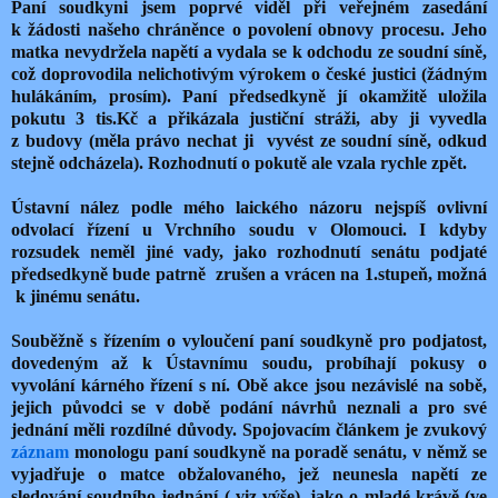
Paní soudkyni jsem poprvé viděl při veřejném zasedání
k žádosti našeho chráněnce o povolení obnovy procesu. Jeho
matka nevydržela napětí a vydala se k odchodu ze soudní síně,
což doprovodila nelichotivým výrokem o české justici (žádným
hulákáním, prosím). Paní předsedkyně jí okamžitě uložila
pokutu 3 tis.Kč a přikázala justiční stráži, aby ji vyvedla
z budovy (měla právo nechat ji
vyvést ze soudní síně, odkud
stejně odcházela). Rozhodnutí o pokutě ale vzala rychle zpět.
Ústavní nález podle mého laického názoru nejspíš ovlivní
odvolací řízení u Vrchního soudu v Olomouci. I kdyby
rozsudek neměl jiné vady, jako rozhodnutí senátu podjaté
předsedkyně bude patrně
zrušen a vrácen na 1.stupeň, možná
k jinému senátu.
Souběžně s řízením o vyloučení paní soudkyně pro podjatost,
dovedeným až k Ústavnímu soudu, probíhají pokusy o
vyvolání kárného řízení s ní. Obě akce jsou nezávislé na sobě,
jejich původci se v době podání návrhů neznali a pro své
jednání měli rozdílné důvody. Spojovacím článkem je zvukový
záznam
monologu paní soudkyně na poradě senátu, v němž se
vyjadřuje o matce obžalovaného, jež neunesla napětí ze
sledování soudního jednání ( viz výše), jako o mladé krávě (ve