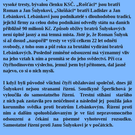
vysoké tresty, bývalou členku KSČ. „Rošťáci“ jsou bratři
Roman a Jan Šulyokovi, „Slušňáci“ bratři Ladislav a Jan
Lebánkovi. Lebánkovi jsou podnikatelé s dlouhodobou tradicí,
jejichž firmy za celou dobu podnikání odvedly státu na daních
přibližně 90 milionů Kč. Způsob obživy bratrů Šulyokových
není úplně jasný a má temná místa. Jisté je, že Roman Šulyok
si až dosud „naspořil“ tresty ve výši celkem 22 let odnětí
svobody, z toho osm a půl roku za brutální vydírání bratrů
Lebánkových. Posledně zmíněné odsouzení má významný vliv
na jeho vztah k nim a promítá se do jeho svědectví. Při cca
čtyřhodinovém výslechu, jemuž jsem byl přítomen, dal jasně
najevo, co si o nich myslí.
I když byli původně všichni čtyři obžalováni společně, dnes již
Šulyokovi nejsou stranami řízení. Soudkyně Šperlichová je
vyloučila do samostatného řízení.
Trestní stíhání
staršího
z nich pak zastavila pro neúčelnost a následně jej
použíla jako
korunního svědka proti bratrům Lebánkovým. Řízení proti
nim a dalším spoluobžalovaným je ve fázi nepravomocného
odsouzení a čekání na písemné vyhotovení rozsudku.
Samostatné řízení proti Janu Šulyokovi je v počátcích.