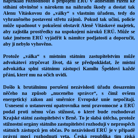
například rozhodnout o připojení ERÚ v adhesním řízení ke
stíhání obviněné s nárokem na náhradu škody a dostat tak
Alenu Vitáskovou do „války“ s vlastním úřadem, tedy do
vyhraněného postavení střetu zájmů. Pokud tak učiní, policie
může upadnout v pokušení obstavit Aleně Vitáskové majetek,
aby zajistila prostředky na uspokojení nároků ERÚ. Může se
také jménem ERÚ vyjádřit k námitce podjatosti a doporučit,
aby jí nebylo vyhověno.
Protože „válka“ s místním státním zastupitelstvím může
advokátovi ztrpčovat život, dá se předpokládat, že místní
advokátka splní státnímu zástupci Kamilu Špeldovi každé
přání, které mu na očích uvidí.
Došlo k brutálnímu porušení nezávislosti úřadu dosazením
něčeho na způsob „nuceného správce“, s čímž ovšem
energetický zákon ani směrnice Evropské unie nepočítají.
Usnesení o ustanovení opatrovníka není pravomocné a ERÚ
podal proti němu včas stížnost, o které bude rozhodovat
Krajské státní zastupitelství v Brně. To je slabá útěcha, protože
stížnostní orgány státního zastupitelství rozhodují v neprospěch
státních zástupců jen občas. Po nezávislosti ERÚ je v případě
právní moci rozhodnutí veta. Česká republika tím získá