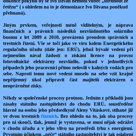
dokonce pokynu by se Ivo Ištvan nemohl vůbec „utrhnout ze
řetězu“ ( s ohledem na to je démonizace Ivo Ištvana poněkud
přehnaná).
Jiným prvkem, veřejnosti méně viditelným, je náprava
finančních a právních následků nezvládnutého solárního
boomu z let 2009 a 2010, provázená proudem správních a
trestních řízení. Vše se točí jako ve víru kolem Energetického
regulačního úřadu (dále jen: ERÚ), jehož bývalé vedení při
nejmenším nával žádostí o získání licence na provoz
fotovoltaické elektrárny nezvládlo, pokud v jednotlivých
případech jeho pracovníci přímo nelovili v kalných vodách pro
sebe. Naproti tomu nové vedení muselo na sebe vzít krajně
nepříjemný úkol připravit část majitelů elektráren o
neoprávněné zisky.
Někdy se společenské procesy protnou. Jedním z příkladů jsou
zásahy státního zastupitelství do chodu ERÚ, soustředěné
hlavně na osobu jeho předsedkyně Aleny Vitáskové, stíhané již
ve dvou trestních
řízeních
. Bez ohledu na to, jak oba procesy
pro ni skončí, tlak, jemuž je vystavena, se musí nějak odrážet
v chodu úřadu a v jeho vlivu na prostředí trhu s energiemi.
Prvotním účinkem „péče“ státního zastupitelství je tak oslabení