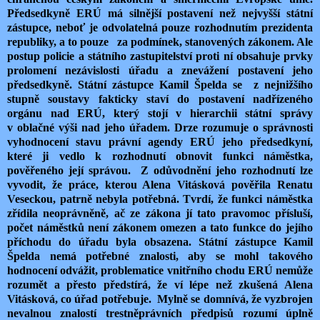
Předsedkyně ERÚ má silnější postavení než nejvyšší státní
zástupce, neboť je odvolatelná pouze rozhodnutím prezidenta
republiky, a to pouze za podmínek, stanovených zákonem. Ale
postup policie a státního zastupitelství proti ní obsahuje prvky
prolomení nezávislosti úřadu a znevážení postavení jeho
předsedkyně. Státní zástupce Kamil Špelda se z nejnižšího
stupně soustavy fakticky staví do postavení nadřízeného
orgánu nad ERÚ, který stojí v hierarchii státní správy
v oblačné výši nad jeho úřadem. Drze rozumuje o správnosti
vyhodnocení stavu právní agendy ERÚ jeho předsedkyní,
které ji vedlo k rozhodnutí obnovit funkci náměstka,
pověřeného její správou. Z odůvodnění jeho rozhodnutí lze
vyvodit, že práce, kterou Alena Vitásková pověřila Renatu
Veseckou, patrně nebyla potřebná. Tvrdí, že funkci náměstka
zřídila neoprávněně, ač ze zákona jí tato pravomoc přísluší,
počet náměstků není zákonem omezen a tato funkce do jejího
příchodu do úřadu byla obsazena. Státní zástupce Kamil
Špelda nemá potřebné znalosti, aby se mohl takového
hodnocení odvážit, problematice vnitřního chodu ERÚ nemůže
rozumět a přesto předstírá, že ví lépe než zkušená Alena
Vitásková, co úřad potřebuje. Mylně se domnívá, že vyzbrojen
nevalnou znalostí trestněprávních předpisů rozumí úplně