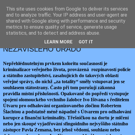
This site uses cookies from Google to deliver its services
JEMELIK ZDENĚK
and to analyze traffic. Your IP address and user-agent are
shared with Google along with performance and security
metrics to ensure quality of service, generate usage
statistics, and to detect and address abuse.
středa 21. října 2015
JAK PROLOMIT NEZÁVISLOST
LEARN MORE
GOT IT
NEZÁVISLÉHO ÚŘADU
Nepřehlédnutelným prvkem koloritu současnosti je
kriminalizace veřejného života, provázená rozpínavostí policie
a státního zastupitelství, zasahujících do takových oblastí
veřejné správy, do nichž „za totality“ směly vstupovat jen se
souhlasem státostrany. Často při tom porušují zákonná
pravidla místní příslušnosti. Opakovaně do popředí vystupuje
spojení olomouckého vrchního žalobce Ivo Ištvana s ředitelem
Útvaru pro odhalování organizovaného zločinu Robertem
Šlachtou a podstatně méně nápadně s Útvarem pro odhalování
korupce a finanční kriminality. Třešničkou na dortu je mlčení
nebo jen skoupé vyjadřování sfingoidního nejvyššího státního
zástupce Pavla Zemana, bez jehož vědomí, souhlasu nebo