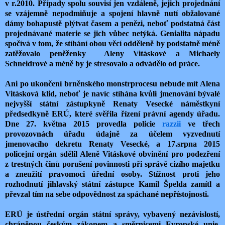
v r.2010. Případy spolu souvisí jen vzdáleně, jejich projednání
se vzájemně nepodmiňuje a spojení hlavně nutí obžalované
dámy bohapustě plýtvat časem a penězi, neboť podstatná část
projednávané materie se jich vůbec netýká. Genialita nápadu
spočívá v tom, že stíhání obou věcí odděleně by podstatně méně
zatěžovalo peněženky Aleny Vitáskové a Michaely
Schneidrové a méně by je stresovalo a odvádělo od práce.
Ani po ukončení brněnského monstrprocesu nebude mít Alena
Vitásková klid, neboť je navíc stíhána kvůli jmenování bývalé
nejvyšší státní zástupkyně Renaty Vesecké náměstkyní
předsedkyně ERÚ, které svěřila řízení právní agendy úřadu.
Dne 27. května 2015 provedla policie
razzii
ve třech
provozovnách úřadu údajně za účelem vyzvednutí
jmenovacího dekretu Renaty Vesecké, a 17.srpna 2015
policejní orgán sdělil Aleně Vitáskové obvinění pro podezření
z trestných činů porušení povinnosti při správě cizího majetku
a zneužití pravomoci úřední osoby. Stížnost proti jeho
rozhodnutí jihlavský státní zástupce Kamil Špelda zamítl a
převzal tím na sebe odpovědnost za spáchané nepřístojnosti.
ERÚ je ústřední orgán státní správy, vybavený nezávislostí,
chráněnou českým zákonem a směrnicemi Evropské unie.