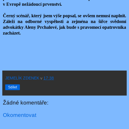
v Evropě nežádoucí prvenství.
Černý scénář, který jsem výše popsal, se ovšem nemusí naplnit.
Záleží na odborné vyspělosti a zejména na šířce svědomí
advokátky Aleny Prchalové, jak bude s pravomocí opatrovníka
zacházet.
JEMELÍK ZDENEK
v
17:38
Sdílet
Žádné komentáře:
Okomentovat