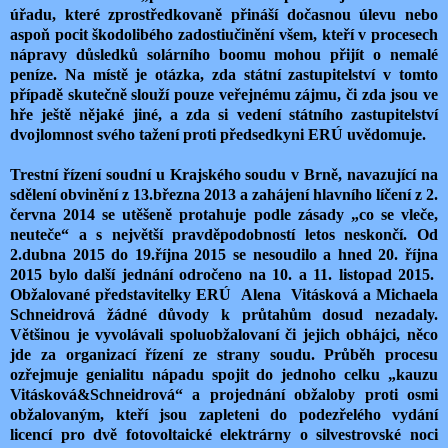
úřadu, které zprostředkovaně přináší dočasnou úlevu nebo
aspoň pocit škodolibého zadostiučinění všem, kteří v procesech
nápravy důsledků solárního boomu mohou přijít o nemalé
peníze. Na místě je otázka, zda státní zastupitelství v tomto
případě skutečně slouží pouze veřejnému zájmu, či zda jsou ve
hře ještě nějaké jiné, a zda si vedení státního zastupitelství
dvojlomnost svého tažení proti předsedkyni ERÚ uvědomuje.
Trestní řízení soudní u Krajského soudu v Brně, navazující na
sdělení obvinění z 13.března 2013 a zahájení hlavního líčení z 2.
června 2014 se utěšeně protahuje podle zásady „co se vleče,
neuteče“ a s největší pravděpodobností letos neskončí. Od
2.dubna 2015 do 19.října 2015 se nesoudilo a hned 20. října
2015 bylo další jednání odročeno na 10. a 11. listopad 2015.
Obžalované představitelky ERÚ Alena Vitásková a Michaela
Schneidrová žádné důvody k průtahům dosud nezadaly.
Většinou je vyvolávali spoluobžalovaní či jejich obhájci, něco
jde za organizací řízení ze strany soudu. Průběh procesu
ozřejmuje genialitu nápadu spojit do jednoho celku „kauzu
Vitásková&Schneidrová“ a projednání obžaloby proti osmi
obžalovaným, kteří jsou zapleteni do podezřelého vydání
licencí pro dvě fotovoltaické elektrárny o silvestrovské noci