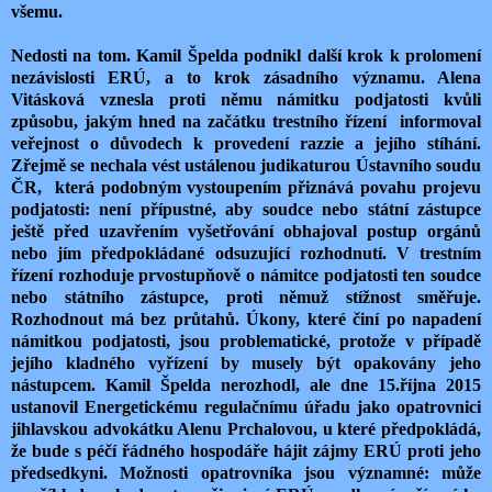
všemu.
Nedosti na tom. Kamil Špelda podnikl další krok k prolomení
nezávislosti ERÚ, a to krok zásadního významu. Alena
Vitásková vznesla proti němu námitku podjatosti kvůli
způsobu, jakým hned na začátku trestního řízení informoval
veřejnost o důvodech k provedení razzie a jejího stíhání.
Zřejmě se nechala vést ustálenou judikaturou Ústavního soudu
ČR, která podobným vystoupením přiznává povahu projevu
podjatosti: není přípustné, aby soudce nebo státní zástupce
ještě před uzavřením vyšetřování obhajoval postup orgánů
nebo jím předpokládané odsuzující rozhodnutí. V trestním
řízení rozhoduje prvostupňově o námitce podjatosti ten soudce
nebo státního zástupce, proti němuž stížnost směřuje.
Rozhodnout má bez průtahů. Úkony, které činí po napadení
námitkou podjatosti, jsou problematické, protože v případě
jejího kladného vyřízení by musely být opakovány jeho
nástupcem. Kamil Špelda nerozhodl, ale dne 15.října 2015
ustanovil Energetickému regulačnímu úřadu jako opatrovnici
jihlavskou advokátku Alenu Prchalovou, u které předpokládá,
že bude s péčí řádného hospodáře hájit zájmy ERÚ proti jeho
předsedkyni. Možnosti opatrovníka jsou významné: může