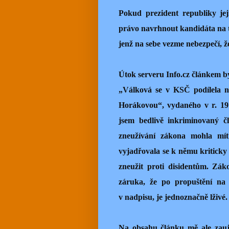
Pokud prezident republiky jej
právo navrhnout kandidáta na t
jenž na sebe vezme nebezpečí, ž
Útok serveru Info.cz článkem b
„Válková se v KSČ podílela n
Horákovou“, vydaného v r. 1979
jsem bedlivě inkriminovaný č
zneužívání zákona mohla mít
vyjadřovala se k němu kriticky
zneužit proti disidentům. Zá
záruka, že po propuštění na 
v nadpisu, je jednoznačně lživé.
Na obsahu článku mě ale zauja