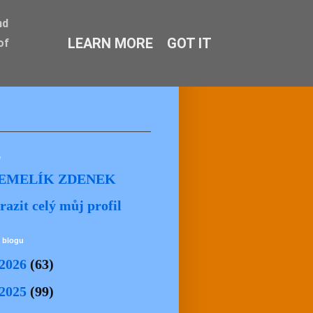
nd
LEARN MORE
GOT IT
of
ě
EMELÍK ZDENEK
razit celý můj profil
 blogu
2026
(63)
2025
(99)