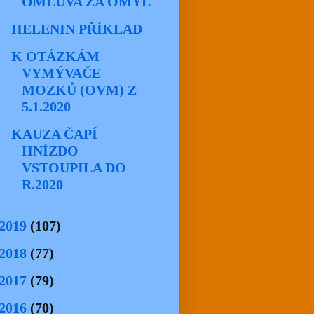
OMLUVA ZA OMYL
HELENIN PŘÍKLAD
K OTÁZKÁM
VYMÝVAČE
MOZKŮ (OVM) Z
5.1.2020
KAUZA ČAPÍ
HNÍZDO
VSTOUPILA DO
R.2020
2019
(107)
2018
(77)
2017
(79)
2016
(70)