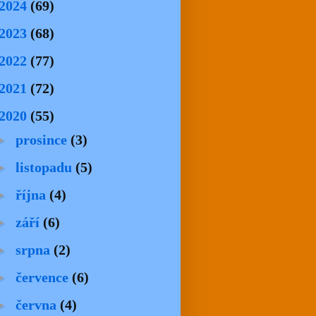
2024
(69)
2023
(68)
2022
(77)
2021
(72)
2020
(55)
►
prosince
(3)
►
listopadu
(5)
►
října
(4)
►
září
(6)
►
srpna
(2)
►
července
(6)
►
června
(4)