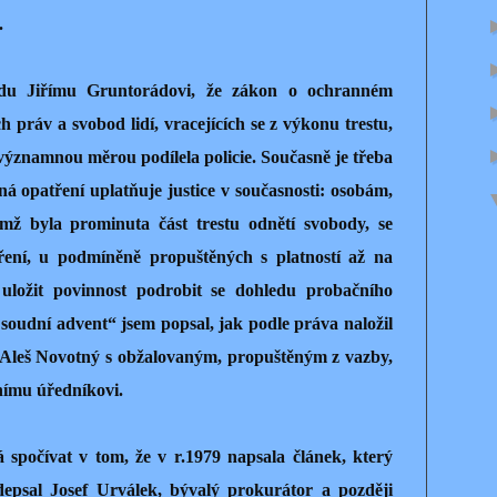
.
vdu Jiřímu Gruntorádovi, že zákon o ochranném
 práv a svobod lidí, vracejících se z výkonu trestu,
významnou měrou podílela policie. Současně je třeba
tejná opatření uplatňuje justice v současnosti: osobám,
imž byla prominuta část trestu odnětí svobody, se
ření, u podmíněně propuštěných s platností až na
ložit povinnost podrobit se dohledu probačního
soudní advent“ jsem popsal, jak podle práva naložil
 Aleš Novotný s obžalovaným, propuštěným z vazby,
nímu úředníkovi.
 spočívat v tom, že v r.1979 napsala článek, který
epsal Josef Urválek, bývalý prokurátor a později