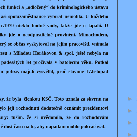
šech funkcí a „odložený“ do kriminologického ústavu
i asi spoluzaměstnance vybírat nemohla. U každého
 r.1979 uteklo hodně vody, takže jde o lapálii. U
iky jde o neodpustitelné provinění. Mimochodem,
erý se občas vyskytoval na jejím pracovišti, vnímala
cesu s Miladou Horákovou & spol. ještě nebyla na
y padesátých let prožívala v batolecím věku. Potkal
í potíže, mají-li vysvětlit, proč slavíme 17.listopad
►
tky, že byla členkou KSČ. Toto uznala za skvrnu na
ylo její rozhodnutí dodatečně oznámit prezidentovi
►
ury: tuším, že si uvědomila, že do rozhodování
►
ě dost času na to, aby napadání mohlo pokračovat.
►