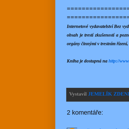
================
================
Internetové vydavatelství Bez v
obsah je trestí zkušeností a poz
orgány činnými v trestním řízení
Kniha je dostupná na
http://www
Vystavil
JEMELÍK ZDEN
2 komentáře: