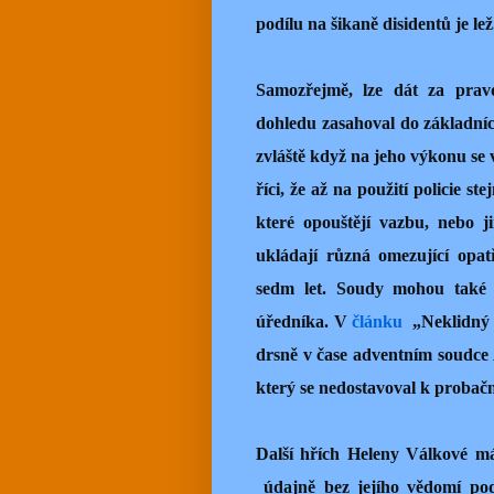
podílu na šikaně disidentů je lež
Samozřejmě, lze dát za pra
dohledu zasahoval do základních
zvláště když na jeho výkonu se 
říci, že až na použití policie s
které opouštějí vazbu, nebo j
ukládají různá omezující opat
sedm let. Soudy mohou také u
úředníka. V
článku
„Neklidný 
drsně v čase adventním soudce
který se nedostavoval k probač
Další hřích Heleny Válkové má
údajně bez jejího vědomí pod