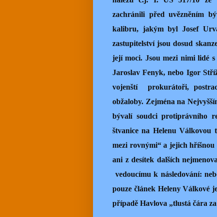
zachránili před uvězněním bý
kalibru, jakým byl Josef Ur
zastupitelství jsou dosud ska
její moci. Jsou mezi nimi lidé
Jaroslav Fenyk, nebo Igor Stříž
vojenští
prokurátoři, postr
obžaloby. Zejména na Nejvyšš
bývalí soudci protiprávního r
štvanice na Helenu Válkovou t
mezi rovnými“ a jejich hříšnou m
ani z desítek dalších nejmeno
vedoucímu k následování: neboť
pouze článek Heleny Válkové je
případě Havlova „tlustá čára za