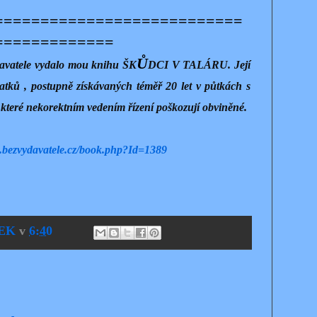
===========================
=============
Ů
ydavatele vydalo mou knihu ŠK
DCI V TALÁRU. Její
natků , postupně získávaných téměř 20 let v půtkách s
, které nekorektním vedením řízení poškozují obviněné.
.bezvydavatele.cz/book.php?Id=1389
EK
v
6:40