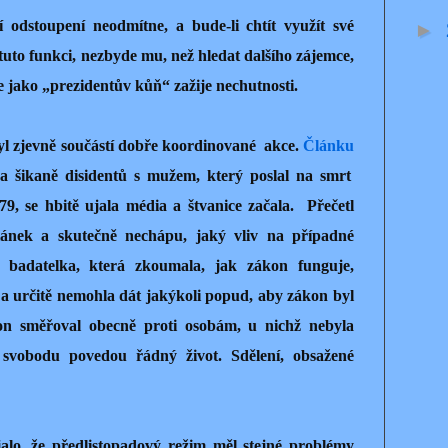
í odstoupení neodmítne, a bude-li chtít využít své
►
uto funkci, nezbyde mu, než hledat dalšího zájemce,
e jako „prezidentův kůň“ zažije nechutnosti.
yl zjevně součástí dobře koordinované
akce.
Článku
a šikaně disidentů s mužem, který poslal na smrt
, se hbitě ujala média a štvanice začala.
Přečetl
lánek a skutečně nechápu, jaký vliv na případné
 badatelka, která zkoumala, jak zákon funguje,
 a určitě nemohla dát jakýkoli popud, aby zákon byl
kon směřoval obecně proti osobám, u nichž nebyla
svobodu povedou řádný život. Sdělení, obsažené
lo, že předlistopadový režim měl stejné problémy