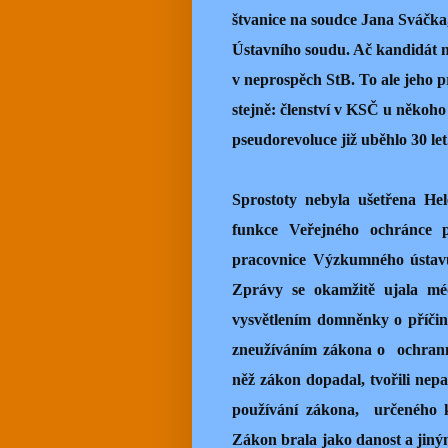
štvanice na soudce Jana Sváčka
Ústavního soudu. Ač kandidát n
v neprospěch StB. To ale jeho p
stejně: členství v KSČ u někoho 
pseudorevoluce již uběhlo 30 let
Sprostoty nebyla ušetřena He
funkce Veřejného ochránce pr
pracovnice Výzkumného ústavu 
Zprávy se okamžitě ujala méd
vysvětlením domněnky o příči
zneužíváním zákona o
ochrann
něž zákon dopadal, tvořili nepa
používání zákona,
určeného k
Zákon brala jako danost a jin