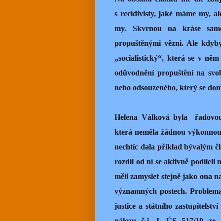
s recidivisty, jaké máme my, al
my. Skvrnou na kráse samo
propuštěnými vězni. Ale kdyby
„socialistický“, která se v ně
odůvodnění propuštění na svo
nebo odsouzeného, který se dom
Helena Válková byla řadovo
která neměla žádnou výkonnou p
nechtíc dala příklad bývalým čl
rozdíl od ní se aktivně podílel
měli zamyslet stejně jako ona na
významných postech. Problemat
justice a státního zastupitelst
nálezu č.j. I. ÚS 517/10 ze 