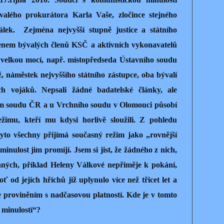
valého prokurátora Karla Vaše, zločince stejného
válek.
Zejména nejvyšší stupně justice a státního
nzenem bývalých členů KSČ a aktivních vykonavatelů
 s velkou mocí, např. místopředseda Ústavního soudu
, náměstek nejvyššího státního zástupce, oba bývalí
ach vojáků. Nepsali žádné badatelské články, ale
ím soudu ČR a u Vrchního soudu v Olomouci působí
ežimu, kteří mu kdysi horlivě sloužili. Z pohledu
yto všechny přijímá současný režim jako „rovnější
inulost jim promíjí. Jsem si jist, že žádného z nich,
vaných, příklad Heleny Válkové nepřiměje k pokání,
 od jejích hříchů již uplynulo více než třicet let a
 proviněním s nadčasovou platností. Kde je v tomto
 minulostí“?