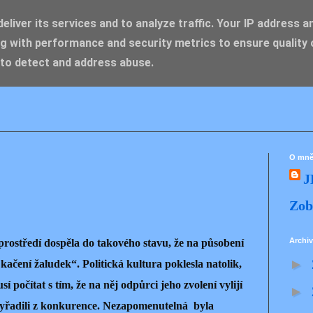
liver its services and to analyze traffic. Your IP address a
g with performance and security metrics to ensure quality 
IK ZDENĚK
 to detect and address abuse.
O mn
J
Zob
Archiv
prostředí dospěla do takového stavu, že na působení
►
 kačení žaludek“. Politická kultura poklesla natolik,
í počítat s tím, že na něj odpůrci jeho zvolení vylijí
►
 vyřadili z konkurence. Nezapomenutelná byla