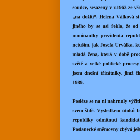
soudce, sesazený v r.1963 ze v
„na dožití“. Helena Válková s
jiného by se asi řeklo, že od
nominantky prezidenta republ
netuším, jak Josefa Urválka, kt
mladá žena, která v době pro
světě a velké politické proces
jsem dnešní třicátníky, jimž čin
1989.
Posléze se na ni nahrnuly výči
svém štítě. Výsledkem útoků b
republiky odmítnutí kandidat
Poslanecké sněmovny zbývá ješt