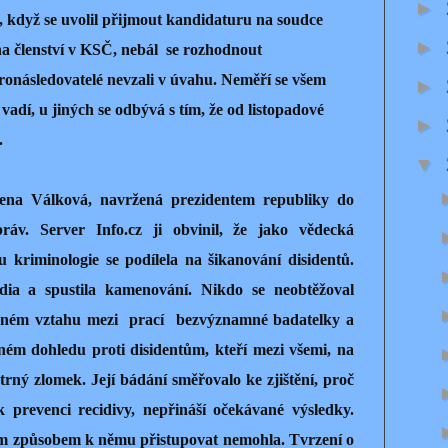
►
, když se uvolil přijmout kandidaturu na soudce
►
a členství v KSČ, nebál se rozhodnout
ronásledovatelé nevzali v úvahu. Neměří se všem
►
vadí, u jiných se odbývá s tím, že od listopadové
►
.
▼
lena Válková, navržená prezidentem republiky do
áv. Server Info.cz ji obvinil, že jako vědecká
kriminologie se podílela na šikanování disidentů.
ia a spustila kamenování. Nikdo se neobtěžoval
nném vztahu mezi
prací
bezvýznamné badatelky a
ém dohledu proti disidentům, kteří mezi všemi, na
trný zlomek. Její bádání směřovalo ke zjištění, proč
 prevenci recidivy, nepřináší očekávané výsledky.
ým způsobem k němu přistupovat nemohla. Tvrzení o