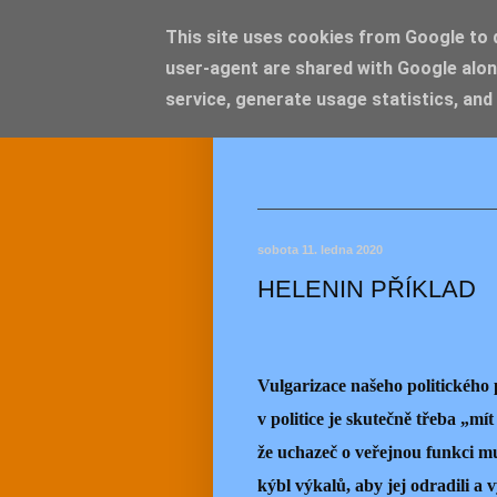
This site uses cookies from Google to de
user-agent are shared with Google alon
JEMEL
service, generate usage statistics, and
sobota 11. ledna 2020
HELENIN PŘÍKLAD
Vulgarizace našeho politického 
v politice je skutečně třeba „mít
že uchazeč o veřejnou funkci mus
kýbl výkalů, aby jej odradili a