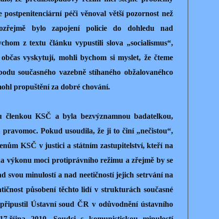
e postpenitenciární péči věnoval větší pozornost než
zřejmě bylo zapojení policie do dohledu nad
chom z textu článku vypustili slova „socialismus“,
m občas vyskytují, mohli bychom si myslet, že čteme
bodu současného vazebně stíhaného obžalovanéhco
ohl propuštění za dobré chování.
u členkou KSČ a byla bezvýznamnou badatelkou,
ravomoc. Pokud usoudila, že ji to činí „nečistou“,
enům KSČ v justici a státním zastupitelství, kteří na
i na výkonu moci protiprávního režimu a zřejmě by se
d svou minulostí a nad neetičností jejich setrvání na
ičnost působení těchto lidí v strukturách současné
ví připustil Ústavní soud ČR v odůvodnění ústavního
17.října 2010. Soudci s komunistickou minulostí