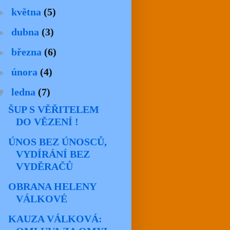
►
května
(5)
►
dubna
(3)
►
března
(6)
►
února
(4)
▼
ledna
(7)
ŠUP S VĚŘITELEM
DO VĚZENÍ !
ÚNOS BEZ ÚNOSCŮ,
VYDÍRÁNÍ BEZ
VYDĚRAČŮ
OBRANA HELENY
VÁLKOVÉ
KAUZA VÁLKOVÁ: