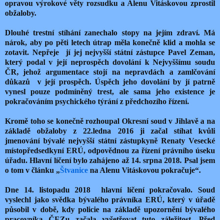
opravou výrokové věty rozsudku a Alenu Vitáskovou zprostil
obžaloby.
Dlouhé trestní stíhání zanechalo stopy na jejím zdraví. Má
nárok, aby po pěti letech útrap měla konečně klid a mohla se
zotavit. Nepřeje
jí jej nejvyšší státní zástupce Pavel Zeman,
který podal v její neprospěch dovolání k Nejvyššímu soudu
ČR, jehož argumentace stojí na nepravdách a zamlčování
důkazů
v její prospěch. Úspěch jeho dovolání by jí patrně
vynesl pouze podmíněný trest, ale sama jeho existence je
pokračováním psychického týrání z předchozího řízení.
Kromě toho se konečně rozhoupal Okresní soud v Jihlavě a na
základě obžaloby z 22.ledna 2016 ji začal stíhat kvůli
jmenování bývalé nejvyšší státní zástupkyně Renaty Vesecké
místopředsedkyní ERÚ, odpovědnou za řízení právního úseku
úřadu. Hlavní líčení bylo zahájeno až 14. srpna 2018. Psal jsem
o tom v článku „
Štvanice
na Alenu Vitáskovou pokračuje“.
Dne 14. listopadu 2018
hlavní líčení pokračovalo. Soud
vyslechl jako svědka bývalého právníka ERÚ, který v úřadě
působil v době, kdy policie na základě upozornění bývalého
pracovníka ČEZu začala vyšetřovat tuto záležitost. Před