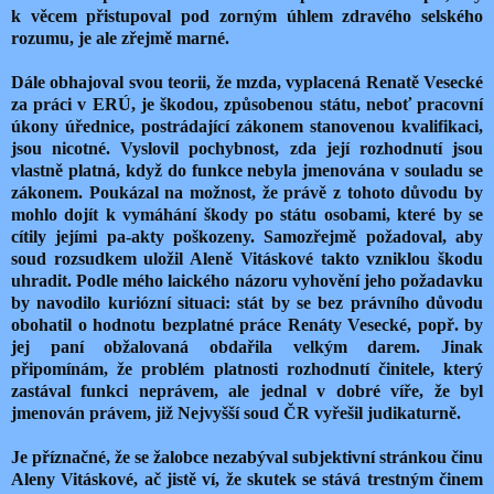
k věcem přistupoval pod zorným úhlem zdravého selského
rozumu, je ale zřejmě marné.
Dále obhajoval svou teorii, že mzda, vyplacená Renatě Vesecké
za práci v ERÚ, je škodou, způsobenou státu, neboť pracovní
úkony úřednice, postrádající zákonem stanovenou kvalifikaci,
jsou nicotné. Vyslovil pochybnost, zda její rozhodnutí jsou
vlastně platná, když do funkce nebyla jmenována v souladu se
zákonem. Poukázal na možnost, že právě z tohoto důvodu by
mohlo dojít k vymáhání škody po státu osobami, které by se
cítily jejími pa-akty poškozeny. Samozřejmě požadoval, aby
soud rozsudkem uložil Aleně Vitáskové takto vzniklou škodu
uhradit. Podle mého laického názoru vyhovění jeho požadavku
by navodilo kuriózní situaci: stát by se bez právního důvodu
obohatil o hodnotu bezplatné práce Renáty Vesecké, popř. by
jej paní obžalovaná obdařila velkým darem. Jinak
připomínám, že problém platnosti rozhodnutí činitele, který
zastával funkci neprávem, ale jednal v dobré víře, že byl
jmenován právem, již Nejvyšší soud ČR vyřešil judikaturně.
Je příznačné, že se žalobce nezabýval subjektivní stránkou činu
Aleny Vitáskové, ač jistě ví, že skutek se stává trestným činem