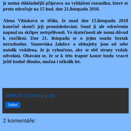
je nutná důkladnější příprava na vyhlášení rozsudku, které se
proto odročuje na 15 hod. dne 21.listopadu 2018.
Alena Vitásková se těšila, že snad dne 15.listopadu 2018
konečně skončí její pronásledování. Soud ji ale odročením
napnul na skřipec netrpělivosti. Ve skutečnosti ale nemá důvod
k rozčilení. Dne 21. listopadu se o jejím osudu beztak
nerozhodne. Stanoviska žalobce a obhajoby jsou od sebe
natolik vzdálena, že je vyloučeno, aby se obě strany vzdaly
odvolání. Obávám se, že se k této trapné kauze budu vracet
ještě hodně dlouho, možná i několik let.
JEMELÍK ZDENEK
v
13:09
Sdílet
2 komentáře: