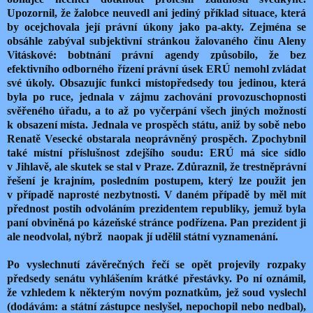
Upozornil, že žalobce neuvedl ani jediný příklad situace, která
by ocejchovala její právní úkony jako pa-akty. Zejména se
obsáhle zabýval subjektivní stránkou žalovaného činu Aleny
Vitáskové: bobtnání právní agendy způsobilo, že bez
efektivního odborného řízení právní úsek ERÚ nemohl zvládat
své úkoly. Obsazujíc funkci místopředsedy tou jedinou, která
byla po ruce, jednala v zájmu zachování provozuschopnosti
svěřeného úřadu, a to až po vyčerpání všech jiných možností
k obsazení místa. Jednala ve prospěch státu, aniž by sobě nebo
Renatě Vesecké obstarala neoprávněný prospěch. Zpochybnil
také místní příslušnost zdejšího soudu: ERÚ má sice sídlo
v Jihlavě, ale skutek se stal v Praze. Zdůraznil, že trestněprávní
řešení je krajním, posledním postupem, který lze použit jen
v případě naprosté nezbytnosti. V daném případě by měl mít
přednost postih odvoláním prezidentem republiky, jemuž byla
paní obviněná po kázeňské stránce podřízena. Pan prezident ji
ale neodvolal, nýbrž
naopak jí udělil státní vyznamenání.
Po vyslechnutí závěrečných řečí se opět projevily rozpaky
předsedy senátu vyhlášením krátké přestávky. Po ní oznámil,
že vzhledem k některým novým poznatkům, jež soud vyslechl
(dodávám: a státní zástupce neslyšel, nepochopil nebo nedbal),