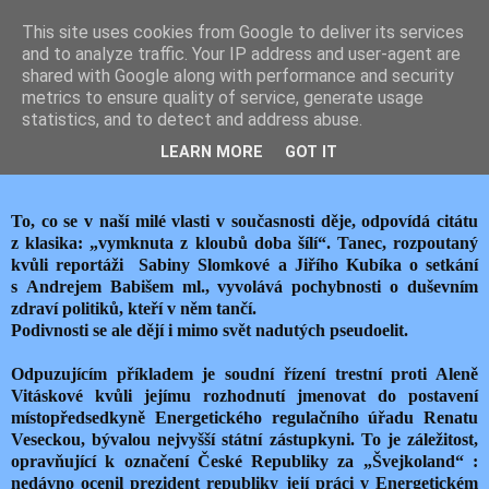
This site uses cookies from Google to deliver its services
JEMELIK ZDENĚK
and to analyze traffic. Your IP address and user-agent are
shared with Google along with performance and security
metrics to ensure quality of service, generate usage
statistics, and to detect and address abuse.
čtvrtek 15. listopadu 2018
ALENA VITÁSKOVÁ NA SKŘIPCI
LEARN MORE
GOT IT
To, co se v naší milé vlasti v současnosti děje, odpovídá citátu
z klasika: „vymknuta z kloubů doba šílí“. Tanec, rozpoutaný
kvůli reportáži Sabiny Slomkové a Jiřího Kubíka o setkání
s Andrejem Babišem ml., vyvolává pochybnosti o duševním
zdraví politiků, kteří v něm tančí.
Podivnosti se ale dějí i mimo svět nadutých pseudoelit.
Odpuzujícím příkladem je soudní řízení trestní proti Aleně
Vitáskové kvůli jejímu rozhodnutí jmenovat do postavení
místopředsedkyně Energetického regulačního úřadu Renatu
Veseckou, bývalou nejvyšší státní zástupkyni. To je záležitost,
opravňující k označení České Republiky za „Švejkoland“ :
nedávno ocenil prezident republiky její práci v Energetickém