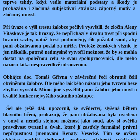
teprve tehdy, když vedle materiální podstaty a škody je
prokázána i zločinná subjektivní stránka: záporný motiv a
zločinný úmysl.
Při úvaze o výši trestu žalobce pečlivě vysvětlil, že zločin Aleny
Vitáskové je tak hrozný, že nepřichází v úvahu trest při spodní
hranici sazby, natož trest podmíněný, čili požádal soud, aby
paní obžalovanou poslal za mříže. Protože ženských věznic je
jen několik, patrně neúmyslně vytvořil možnost, že by se mohla
dostat na společnou celu se svou spolupracovnicí, dle mého
názoru laika nespravedlivě odsouzenou.
Obhájce doc. Tomáš Gřivna v závěrečné řeči obratně čelil
obviněním žalobce. Dle mého laického názoru jeho tvrzení beze
zbytku vyvrátil. Mimo jiné vysvětlil panu žalobci jeho omyl o
kvalitě funkce nejvyššího státního zástupce.
Šel ale ještě dál: upozornil, že svědectví, slyšená během
hlavního líčení, prokazují, že paní obžalovaná byla uvedena
v omyl a neměla stejnou možnost jako soud, aby si ověřila
pravdivost tvrzení a úvah, které jí zastřely formálně právní
nepřípustnost jmenování Renaty Vesecké. Tím se ovšem
obhájce nechtěl dotknout profesní zdatnosti svědkyně.