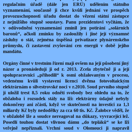
regulačním úřadě (dále jen ERÚ) udělením státního
vyznamenání, současně ji chce kvůli jednání ve prospěch
provozuschopnosti úřadu dostat do vězení státní zástupce
z nejnižšího stupně soustavy. Panu prezidentovi vyčítám, že
v odůvodnění vyznamenání zmínil jen potírání „solárních
baronů“, ačkoli zmínku by zasloužily i jiné její významné
zásluhy o stát, zejména úspěšná privatizace plynárenského
průmyslu, či zastavení zvyšování cen energií v době jejího
mandátu.
Orgány činné v trestním řízení mají ovšem na její působení jiný
názor a pronásledují ji od r. 2013. Zcela zbytečně ji a její
spolupracovnici „přihodili“ k osmi obžalovaným v procesu,
vedenému kvůli vystavení licencí dvěma fotovoltaickým
elektrárnám o silvestrovské noci v r.2010. Soud prvního stupně
jí uložil trest 8,5 roku odnětí svobody bez ohledu na to, že
obžaloba i rozsudek stály na lži: elektrárny údajně nebyly
dokončeny ani zčásti, když ve skutečnosti na investici za 1,3
miliardy Kč byly nedodělky za cca 60 tis. Kč. Žalobce věděl, že
v obžalobě lže a soudce nereagoval na důkazy, vyvracející lež.
Posedlí touhou dostat vlivnou dámu „do tepláků“ se ke lži
veřejně nepřiznali. Vrchní soud v Olomouci ji napravil