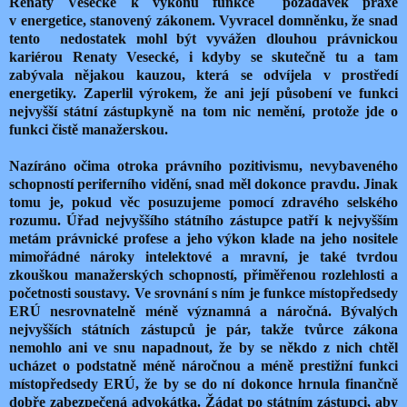
Renaty Vesecké k výkonu funkce
požadavek praxe
v energetice, stanovený zákonem. Vyvracel domněnku, že snad
tento
nedostatek mohl být vyvážen dlouhou právnickou
kariérou Renaty Vesecké, i kdyby se skutečně tu a tam
zabývala nějakou kauzou, která se odvíjela v prostředí
energetiky. Zaperlil výrokem, že ani její působení ve funkci
nejvyšší státní zástupkyně na tom nic nemění, protože jde o
funkci čistě manažerskou.
Nazíráno očima otroka právního pozitivismu, nevybaveného
schopností periferního vidění, snad měl dokonce pravdu. Jinak
tomu je, pokud věc posuzujeme pomocí zdravého selského
rozumu. Úřad nejvyššího státního zástupce patří k nejvyšším
metám právnické profese a jeho výkon klade na jeho nositele
mimořádné nároky intelektové a mravní, je také tvrdou
zkouškou manažerských schopností, přiměřenou rozlehlosti a
početnosti soustavy. Ve srovnání s ním je funkce místopředsedy
ERÚ nesrovnatelně méně významná a náročná. Bývalých
nejvyšších státních zástupců je pár, takže tvůrce zákona
nemohlo ani ve snu napadnout, že by se někdo z nich chtěl
ucházet o podstatně méně náročnou a méně prestižní funkci
místopředsedy ERÚ, že by se do ní dokonce hrnula finančně
dobře zabezpečená advokátka. Žádat po státním zástupci, aby