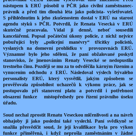
nástupem k ERÚ působil u PČR jako civilní zaměstnanec-
právník a před tím dlouhá léta jako policista- vyšetřovatel.
S přihlédnutím k jeho zkušenostem dostal v ERÚ na starost
agendu styků s PČR. Potvrdil, že Renata Vesecká v ERÚ
skutečně pracovala. Vídal ji denně, neboť sousedili
kancelářemi. Popsal počáteční úkony policie, z nichž nejvíce
pobuřující byly „policejní manévry“ třicítky policistů,
vyslaných na domovní prohlídku v
provozovnách ERÚ.
Významné bylo jeho sdělení, že paní obžalované poskytl
stanovisko, že jmenováním Renaty Vesecké se nedopustila
trestného činu. Později se mu za to odvděčila kárným řízením a
vynucením odchodu z ERÚ. Následoval výslech bývalého
personalisty ERÚ, který vysvětlil, jakým způsobem se
prověřovala způsobilost uchazečů k výkonu práce, jak se
postupovalo při stanovení platu a potvrdil i potřebnost
obsazení funkce
místopředsedy pro řízení právního úseku
úřadu.
Soud nechal zprostit Renatu Veseckou mlčenlivosti a na návrh
obhajoby ji jako poslední také vyslechl. Paní svědkyně se
snažila přesvědčit soud, že její kvalifikace byla pro výkon
funkce přiměřená, i když neprošla zaměstnáním v žádné