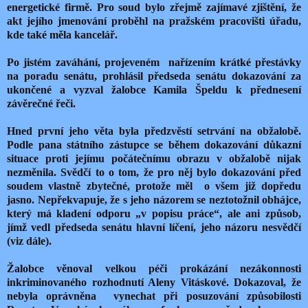
energetické firmě. Pro soud bylo zřejmě zajímavé zjištění, že
akt jejího jmenování proběhl na pražském pracovišti úřadu,
kde také měla kancelář.
Po jistém zaváhání, projeveném
nařízením krátké přestávky
na poradu senátu, prohlásil předseda senátu dokazování za
ukončené a vyzval žalobce Kamila Špeldu k přednesení
závěrečné řeči.
Hned první jeho věta byla předzvěstí setrvání na obžalobě.
Podle pana státního zástupce se během dokazování důkazní
situace proti jejímu počátečnímu obrazu v obžalobě nijak
nezměnila. Svědčí to o tom, že pro něj bylo dokazování před
soudem vlastně zbytečné, protože měl
o všem již dopředu
jasno. Nepřekvapuje, že s jeho názorem se neztotožnil obhájce,
který má kladení odporu „v popisu práce“, ale ani způsob,
jímž vedl předseda senátu hlavní líčení, jeho názoru nesvědčí
(viz dále).
Žalobce věnoval velkou péči prokázání nezákonnosti
inkriminovaného rozhodnutí Aleny Vitáskové. Dokazoval, že
nebyla oprávněna
vynechat při posuzování způsobilosti