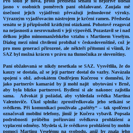
Pro soud je nová, proto předseda senátu si nejdříve udělal
jasno v osobních poměrech paní obžalované. Zaujala mě
úsečnost jejích vyjádření: převažují jednoslovné výroky.
Výrazným vyjadřovacím nástrojem je krčení ramen. Předseda
senátu se jí přizpůsobil krátkými otázkami. Pohotově reagoval
na nejasnosti a nesrovnalosti v její výpovědi. Pozastavil se i nad
délkou jejího mimomanželského vztahu s Martinem Veselým.
Dialog mezi nimi chvílemi probíhal v českoslovenštině, což je
pro mou generaci přirozené, ale někteří přítomní si všimli, že
SAZ byl možná krácen v právu na tlumočníka ze slovenštiny.
Paní obžalovaná se nikdy nesetkala se SAZ. Vysvětlila, že do
kauzy se dostala, až se její partner dostal do vazby. Navázala
spojení s obž. advokátem Ondřejem Kučerou v domnění, že
jako partnerův kamarád by jí mohl najít ubytování v Brně,
aby byla blízko partnerovi. Bydlení si ale nakonec zajistila
sama. Advokát ji požádal, aby vyhledala svědka Martina
Valentoviče. Úkol splnila: zprostředkovala jeho setkání se
svědkem. Při komunikaci používala „paštěty“ – tak spolčenci
označovali mobilní telefony, jimiž je Kučera vybavil. Popsala
podrobnosti průběhu pořizování svědkova prohlášení a
vyplacení odměny. Myslela si, že svědkovo prohlášení by mohlo
pomoci Martinu Veselému na svobodu, aniž by znala jeho