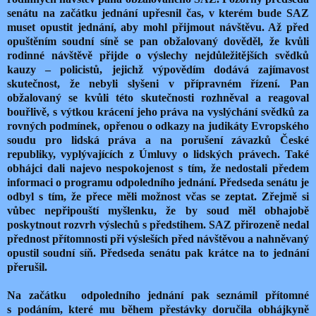
senátu na začátku jednání upřesnil čas, v kterém bude SAZ
muset opustit jednání, aby mohl přijmout návštěvu. Až před
opuštěním soudní síně se pan obžalovaný dověděl, že kvůli
rodinné návštěvě přijde o výslechy nejdůležitějších svědků
kauzy – policistů, jejichž výpovědím dodává zajímavost
skutečnost, že nebyli slyšeni v přípravném řízení. Pan
obžalovaný se kvůli této skutečnosti rozhněval a reagoval
bouřlivě, s výtkou krácení jeho práva na vyslýchání svědků za
rovných podmínek, opřenou o odkazy na judikáty Evropského
soudu pro lidská práva a na porušení závazků České
republiky, vyplývajících z Úmluvy o lidských právech. Také
obhájci dali najevo nespokojenost s tím, že nedostali předem
informaci o programu odpoledního jednání. Předseda senátu je
odbyl s tím, že přece měli možnost včas se zeptat. Zřejmě si
vůbec nepřipouští myšlenku, že by soud měl obhajobě
poskytnout rozvrh výslechů s předstihem. SAZ přirozeně nedal
přednost přítomnosti při výsleších před návštěvou a nahněvaný
opustil soudní síň. Předseda senátu pak krátce na to jednání
přerušil.
Na začátku odpoledního jednání pak seznámil přítomné
s podáním, které mu během přestávky doručila obhájkyně