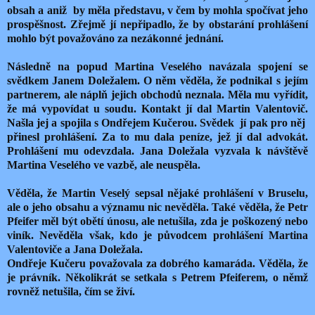
obsah a aniž by měla představu, v čem by mohla spočívat jeho
prospěšnost. Zřejmě jí nepřipadlo, že by obstarání prohlášení
mohlo být považováno za nezákonné jednání.
Následně na popud Martina Veselého navázala spojení se
svědkem Janem Doležalem. O něm věděla, že podnikal s jejím
partnerem, ale náplň jejich obchodů neznala. Měla mu vyřídit,
že má vypovídat u soudu. Kontakt jí dal Martin Valentovič.
Našla jej a spojila s Ondřejem Kučerou. Svědek jí pak pro něj
přinesl prohlášení. Za to mu dala peníze, jež jí dal advokát.
Prohlášení mu odevzdala. Jana Doležala vyzvala k návštěvě
Martina Veselého ve vazbě, ale neuspěla.
Věděla, že Martin Veselý sepsal nějaké prohlášení v Bruselu,
ale o jeho obsahu a významu nic nevěděla. Také věděla, že Petr
Pfeifer měl být obětí únosu, ale netušila, zda je poškozený nebo
viník. Nevěděla však, kdo je původcem prohlášení Martina
Valentoviče a Jana Doležala.
Ondřeje Kučeru považovala za dobrého kamaráda. Věděla, že
je právník. Několikrát se setkala s Petrem Pfeiferem, o němž
rovněž netušila, čím se živí.