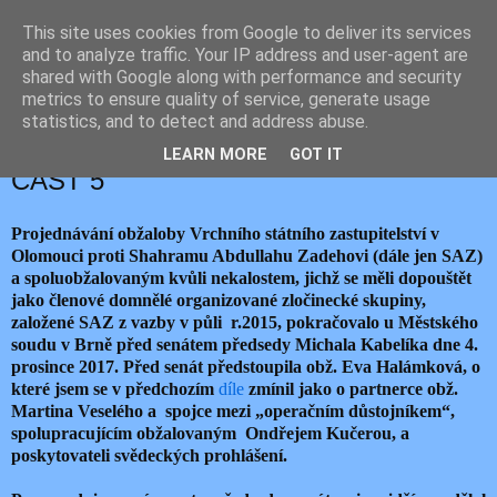
This site uses cookies from Google to deliver its services
JEMELIK ZDENĚK
and to analyze traffic. Your IP address and user-agent are
shared with Google along with performance and security
metrics to ensure quality of service, generate usage
statistics, and to detect and address abuse.
úterý 5. prosince 2017
KAUZA ZADEH: NOVÁ OBŽALOBA –
LEARN MORE
GOT IT
ČÁST 5
Projednávání obžaloby Vrchního státního zastupitelství v
Olomouci proti Shahramu Abdullahu Zadehovi (dále jen SAZ)
a spoluobžalovaným kvůli nekalostem, jichž se měli dopouštět
jako členové domnělé organizované zločinecké skupiny,
založené SAZ z vazby v půli r.2015, pokračovalo u Městského
soudu v Brně před senátem předsedy Michala Kabelíka dne 4.
prosince 2017. Před senát předstoupila obž. Eva Halámková, o
které jsem se v předchozím
díle
zmínil jako o partnerce obž.
Martina Veselého a spojce mezi „operačním důstojníkem“,
spolupracujícím obžalovaným Ondřejem Kučerou, a
poskytovateli svědeckých prohlášení.