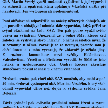
Obž. Martin Veselý využil možnosti vyjádření k její výpovědi
ke stížnosti na opatření, která uplatňuje Vězeňská služba při
návštěvách. Její vystoupení ale neokomentoval.
Paní obžalovaná odpověděla na otázky některých obhájců, ale
po poradě s obhájkyní odmítla dále vypovídat, když přišel se
svými otázkami na řadu SAZ. Ten pak pouze využil svého
práva na vyjádření. Upozornil, že v jedné SMS, kterou četl
žalobce, se vyskytuje slovo „hlavní“, o němž si žalobce myslí, že
se vztahuje k němu. Považuje to za nesmysl, protože sám je
obětí únosu a z toho vyvozuje, že „hlavní“ je někdo jiný.
Z rozboru komunikace mezi svědky Halámkovou,
Valentovičem, Veselým a Pfeiferem vyvodil, že SMS se jeho
netýká a spolupracující obž. Ondřej Kučera zkresluje
skutečnosti, pokud se snaží ji k němu vztáhnout.
Předseda senátu pak chtěl obž. SAZ umožnit, aby mohl aspoň
20 min. sledovat vystoupení obž. Martina Veselého, který však
odmítl vypovídat dříve než dojde k výslechu svědka Jana
Doležala.
Závěr jednání pak ovlivnilo prolínání tohoto řízení a rytmu
rodinných návštěv pana obžalovaného SAZ. Pozorný předseda