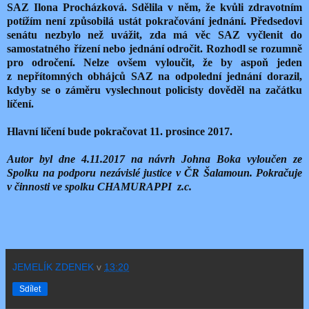
SAZ Ilona Procházková. Sdělila v něm, že kvůli zdravotním
potížím není způsobilá ustát pokračování jednání. Předsedovi
senátu nezbylo než uvážit, zda má věc SAZ vyčlenit do
samostatného řízení nebo jednání odročit. Rozhodl se rozumně
pro odročení. Nelze ovšem vyloučit, že by aspoň jeden
z nepřítomných obhájců SAZ na odpolední jednání dorazil,
kdyby se o záměru vyslechnout policisty dověděl na začátku
líčení.
Hlavní líčení bude pokračovat 11. prosince 2017.
Autor byl dne 4.11.2017 na návrh Johna Boka vyloučen ze
Spolku na podporu nezávislé justice v ČR Šalamoun. Pokračuje
v činnosti ve spolku CHAMURAPPI z.c.
JEMELÍK ZDENEK
v
13:20
Sdílet