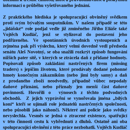
informací o průběhu vyšetřovaného jednání.
Z praktického hlediska je spolupracující obviněný svědkem
proti svým bývalým souputníkům. V našem případě se této
„jidášské“ role podjal vedle již zmíněného Jiřího Eliáše také
Vojtěch Kudláč, jenž se stylizoval do postavení jeho
podřízeného. Ve spontánních úvodních vystoupeních a
zejména pak při výslechu, který velmi dovedně vedl předseda
senátu Aleš Novotný, se oba snažili rozkrýt způsob fungování
nižších pater sítě, v kterých se ztrácela daň z přidané hodnoty.
Popisovali způsob zakládání nastrčených firem (missing
traders) s jepičím životem, které prodávaly dodané pohonné
hmoty konečným zákazníkům (nebo jimi byly samy) a daň
z prodaného zboží neodvedly, případně vůbec nepodaly
daňové přiznání, nebo přiznaly jen menší část daňové
povinnosti. Hovořili o výnosech z těchto podvodných
obchodů. Z jejich vyprávění se vynořovala jména „bílých
koní“ kteří se ujímali role jednatelů nastrčených společností,
nebo působili jako náhončí. Některé ani policie jako svědky
nevyslechla. Vesměs se jedná o ztracené existence, spatřující
v této činnosti cestu k vybřednutí z dluhů. Ostatně ani oba
spolupracující obvinění z této práce nezbohatli. Vojtěch Kudláč