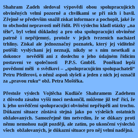
Shahram Zadeh sledoval výpovědi obou spolupracujících
obviněných velmi pozorně a chvilkami se při nich i bavil.
Zřejmě se především snažil získat informace a pochopit, jaké že
to obchodní nepravosti měl řídit. Při výslechu kladl otázky „na
tělo“, byl velmi důkladný a pro oba spolupracující obviněné
patrně i nepříjemný, protože v jejich tvrzeních nacházel
trhliny. Získal ale jednoznačný poznatek, který jej viditelně
potěšil: vyslýchaní jej neznají, nikdy se s ním nesetkali a
dokonce nevěděli ani z doslechu o jeho údajném řídícím
postavení ve společnosti P.P.S. GmbH. Poněkud lepší
povědomí měli o svědkovi – „spolupracujícím spolupachateli“
Petru Pfeiferovi, o němž aspoň slyšeli a jeden z nich jej označil
za „pravou ruku“ obž. Petra Moštěka.
Přestože výslech Vojtěcha Kudláče Shahramem Zadehem
z důvodu zásahu vyšší moci neskončil, můžeme již teď říci, že
k jeho usvědčení spolupracující obvinění nepřispěli ani trochu.
Důkazní situace zůstává stejná jako po výsleších ostatních
obžalovaných. Samozřejmě tím netvrdím, že se důkazy proti
němu nemohou najít později, ale zatím, po ukončení výslechů
všech obžalovaných, je důkazní situace pro něj velmi nadějná.