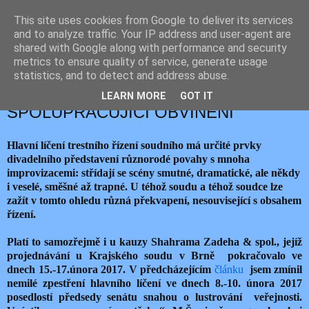
This site uses cookies from Google to deliver its services
JEMELIK ZDENĚK
and to analyze traffic. Your IP address and user-agent are
shared with Google along with performance and security
metrics to ensure quality of service, generate usage
statistics, and to detect and address abuse.
pátek 17. února 2017
SHAHRAM ZADEH A
LEARN MORE
GOT IT
SPOLUPRACUJÍCÍ OBVINĚNÍ
Hlavní líčení trestního řízení soudního má určité prvky
divadelního představení různorodé povahy s mnoha
improvizacemi: střídají se scény smutné, dramatické, ale někdy
i veselé, směšné až trapné. U téhož soudu a téhož soudce lze
zažít v tomto ohledu různá překvapení, nesouvisející s obsahem
řízení.
Platí to samozřejmě i u kauzy Shahrama Zadeha & spol., jejíž
projednávání u Krajského soudu v Brně pokračovalo ve
dnech 15.-17.února 2017. V předcházejícím
článku
jsem zmínil
nemilé zpestření hlavního líčení ve dnech 8.-10. února 2017
posedlostí předsedy senátu snahou o lustrování veřejnosti.