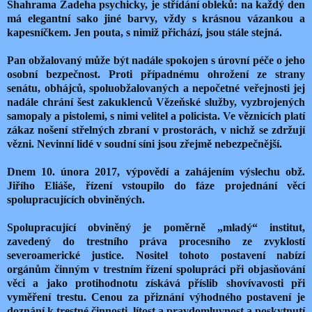
Shahrama Zadeha psychicky, je střídání obleků: na každý den
má elegantní sako jiné barvy, vždy s krásnou vázankou a
kapesníčkem. Jen pouta, s nimiž přichází, jsou stále stejná.
Pan obžalovaný může být nadále spokojen s úrovní péče o jeho
osobní bezpečnost. Proti případnému ohrožení ze strany
senátu, obhájců, spoluobžalovaných a nepočetné veřejnosti jej
nadále chrání šest zakuklenců Vězeňské služby, vyzbrojených
samopaly a pistolemi, s nimi velitel a policista. Ve věznicích platí
zákaz nošení střelných zbraní v prostorách, v nichž se zdržují
vězni. Nevinní lidé v soudní síni jsou zřejmě nebezpečnější.
Dnem 10. února 2017, výpovědí a zahájením výslechu obž.
Jiřího Eliáše, řízení vstoupilo do fáze projednání věcí
spolupracujících obviněných.
Spolupracující obviněný je poměrně „mladý“ institut,
zavedený do trestního práva procesního ze zvyklostí
severoamerické justice. Nositel tohoto postavení nabízí
orgánům činným v trestním řízení spolupráci při objasňování
věci a jako protihodnotu získává příslib shovívavosti při
vyměření trestu. Cenou za přiznání výhodného postavení je
doznání k trestné činnosti, lítost a pravdomluvnost a poskytnutí