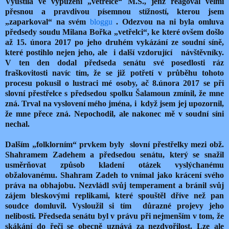
Vyústila ve vypuzení „vetřelce“ M.Š., jenž reagoval velmi
přesnou a pravdivou písemnou stížností, kterou jsem
„zaparkoval“ na svém
bloggu
. Odezvou na ni byla omluva
předsedy soudu Milana Bořka „vetřelci“, ke které ovšem došlo
až 15. února 2017 po jeho druhém vykázání ze soudní síně,
které postihlo nejen jeho, ale i další vzdorující návštěvníky.
V ten den dodal předseda senátu své posedlosti ráz
fraškovitosti navíc tím, že se již potřetí v průběhu tohoto
procesu pokusil o lustraci mé osoby, ač 8.února 2017 se při
slovní přestřelce s předsedou spolku Šalamoun zmínil, že mne
zná. Trval na vyslovení mého jména, i když jsem jej upozornil,
že mne přece zná. Nepochodil, ale nakonec mě v soudní síni
nechal.
Dalším „folklorním“ prvkem byly slovní přestřelky mezi obž.
Shahramem Zadehem a předsedou senátu, který se snažil
usměrňovat způsob kladení otázek vyslýchanému
obžalovanému. Shahram Zadeh to vnímal jako krácení svého
práva na obhajobu. Nezvládl svůj temperament a bránil svůj
zájem bleskovými replikami, které spouštěl dříve než pan
soudce domluvil. Vysloužil si tím důrazné projevy jeho
nelibosti. Předseda senátu byl v právu při nejmenším v tom, že
skákání do řeči se obecně uznává za nezdvořilost. Lze ale