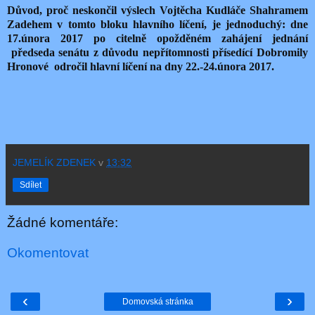
Důvod, proč neskončil výslech Vojtěcha Kudláče Shahramem
Zadehem v tomto bloku hlavního líčení, je jednoduchý: dne
17.února 2017 po citelně opožděném zahájení jednání
předseda senátu z důvodu nepřítomnosti přísedící Dobromily
Hronové odročil hlavní líčení na dny 22.-24.února 2017.
JEMELÍK ZDENEK
v
13:32
Sdílet
Žádné komentáře:
Okomentovat
‹
›
Domovská stránka