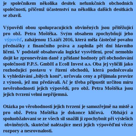
je společníkem několika desítek nefunkčních obchodních
společností, přičemž účastenství na několika dalších desítkách
se zbavil.
Výpovědi obou spolupracujících obviněných jsou přitěžující
pro obž. Petra Moštěka. Svým obsahem zpochybňují jeho
výpověď
, zahájenou 15.září 2016, která měla částečně povahu
přednášky z finančního práva a zaplnila pět dní hlavního
líčení. V podstatě obsahovala logické vysvětlení, proč nemohlo
dojít ke zpronevěrám daně z přidané hodnoty při obchodování
společností P.P.S. GmbH a Ecoll Invest a.s. Oba jej vylíčili jako
rozhodující postavu v řízení obchodů, která podněcovala
k vyhledávání „bílých koní“, určovala ceny a přijímala provize
z výnosů, jež mu předávali. Ač je třeba připustit určitou míru
nevěrohodnosti jejich výpovědí, pro obž. Petra Moštěka jsou
jejich tvrzení velmi nepříjemná.
Otázka po věrohodnosti jejich tvrzení je samozřejmě na místě a
pro obž. Petra Moštěka je dokonce klíčová. Obhájci a
spoluobžalovaní se ze všech sil snažili ji zpochybnit při výsleších
obviněných, skutečně nalézajíce mezi jejich výpověďmi věcné
rozpory a nesrovnalosti.