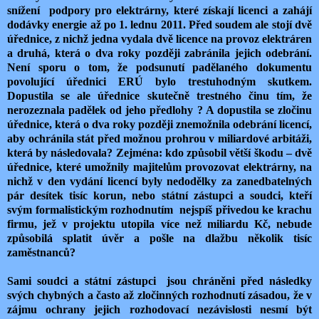
snížení podpory pro elektrárny, které získají licenci a zahájí
dodávky energie až po 1. lednu 2011. Před soudem ale stojí dvě
úřednice, z nichž jedna vydala dvě licence na provoz elektráren
a druhá, která o dva roky později zabránila jejich odebrání.
Není sporu o tom, že podsunutí padělaného dokumentu
povolující úřednici ERÚ bylo trestuhodným skutkem.
Dopustila se ale úřednice skutečně trestného činu tím, že
nerozeznala padělek od jeho předlohy ? A dopustila se zločinu
úřednice, která o dva roky později znemožnila odebrání licencí,
aby ochránila stát před možnou prohrou v miliardové arbitáži,
která by následovala? Zejména: kdo způsobil větší škodu – dvě
úřednice, které umožnily majitelům provozovat elektrárny, na
nichž v den vydání licencí byly nedodělky za zanedbatelných
pár desítek tisíc korun, nebo státní zástupci a soudci, kteří
svým formalistickým rozhodnutím nejspíš přivedou ke krachu
firmu, jež v projektu utopila více než miliardu Kč, nebude
způsobilá splatit úvěr a pošle na dlažbu několik tisíc
zaměstnanců?
Sami soudci a státní zástupci jsou chráněni před následky
svých chybných a často až zločinných rozhodnutí zásadou, že v
zájmu ochrany jejich rozhodovací nezávislosti nesmí být