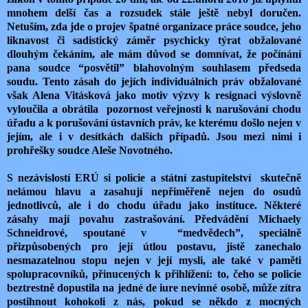
mnohem delší čas a rozsudek stále ještě nebyl doručen.
Netuším, zda jde o projev špatné organizace práce soudce, jeho
liknavost či sadistický záměr psychicky týrat obžalované
dlouhým čekáním, ale mám důvod se domnívat, že počínání
pana soudce “posvětil” blahovolným souhlasem předseda
soudu. Tento zásah do jejích individuálních práv obžalované
však Alena Vitásková jako motiv výzvy k resignaci výslovně
vyloučila a obrátila pozornost veřejnosti k narušování chodu
úřadu a k porušování ústavních práv, ke kterému došlo nejen v
jejím, ale i v desítkách dalších případů. Jsou mezi nimi i
prohřešky soudce Aleše Novotného.
S nezávislostí ERÚ si policie a státní zastupitelství skutečně
nelámou hlavu a zasahují nepřiměřeně nejen do osudů
jednotlivců, ale i do chodu úřadu jako instituce. Některé
zásahy mají povahu zastrašování. Předvádění Michaely
Schneidrové, spoutané v “medvědech”, speciálně
přizpůsobených pro její útlou postavu, jistě zanechalo
nesmazatelnou stopu nejen v její mysli, ale také v paměti
spolupracovníků, přinucených k přihlížení: to, čeho se policie
beztrestně dopustila na jedné de iure nevinné osobě, může zítra
postihnout kohokoli z nás, pokud se někdo z mocných