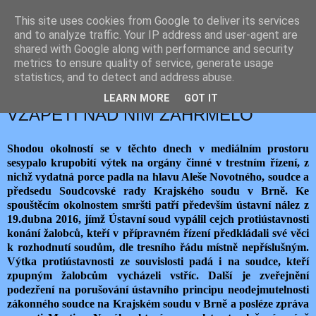
This site uses cookies from Google to deliver its services
JEMELIK ZDENĚK
and to analyze traffic. Your IP address and user-agent are
shared with Google along with performance and security
metrics to ensure quality of service, generate usage
statistics, and to detect and address abuse.
pátek 20. května 2016
Z ERÚ VYŠLEHLY BLESKY, ALE
LEARN MORE
GOT IT
VZÁPĚTÍ NAD NÍM ZAHŘMĚLO
Shodou okolností se v těchto dnech v mediálním prostoru
sesypalo krupobití výtek na orgány činné v trestním řízení, z
nichž vydatná porce padla na hlavu Aleše Novotného, soudce a
předsedu Soudcovské rady Krajského soudu v Brně. Ke
spouštěcím okolnostem smršti patří především ústavní nález z
19.dubna 2016, jímž Ústavní soud vypálil cejch protiústavnosti
konání žalobců, kteří v přípravném řízení předkládali své věci
k rozhodnutí soudům, dle tresního řádu místně nepříslušným.
Výtka protiústavnosti ze souvislosti padá i na soudce, kteří
zpupným žalobcům vycházeli vstříc. Další je zveřejnění
podezření na porušování ústavního principu neodejmutelnosti
zákonného soudce na Krajském soudu v Brně a posléze zpráva