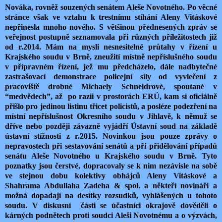
Nováka, rovněž souzených senátem Aleše Novotného. Po věcné
stránce však ve vztahu k trestnímu stíhání Aleny Vitáskové
nepřinesla mnoho nového. S většinou přednesených zpráv se
veřejnost postupně seznamovala při různých příležitostech již
od r.2014. Mám na mysli nesnesitelné průtahy v řízení u
Krajského soudu v Brně, zneužití místně nepříslušného soudu
v přípravném řízení, jež mu předcházelo, dále nadbytečné
zastrašovací demonstrace policejní síly od vyvlečení z
pracoviště drobné Michaely Schneidrové, spoutané v
“medvědech”, až po razii v prostorách ERÚ, kam si oficiálně
přišlo pro jedinou listinu třicet policistů, a posléze podezření na
místní nepříslušnost Okresního soudu v Jihlavě, k němuž se
dříve nebo později závazně vyjádří Ústavní soud na základě
ústavní stížnosti z r.2015. Novinkou jsou pouze zprávy o
nepravostech při sestavování senátů a při přidělování případů
senátu Aleše Novotného u Krajského soudu v Brně. Tyto
poznatky jsou čerstvé, dopracovaly se k nim nezávisle na sobě
ve stejnou dobu kolektivy obhájců Aleny Vitáskové a
Shahrama Abdullaha Zadeha & spol. a někteří novináři a
možná dopadají na desítky rozsudků, vyhlášených u tohoto
soudu. V diskusní části se účastníci okrajově dověděli o
kárných podnětech proti soudci Aleši Novotnému a o výzvách,