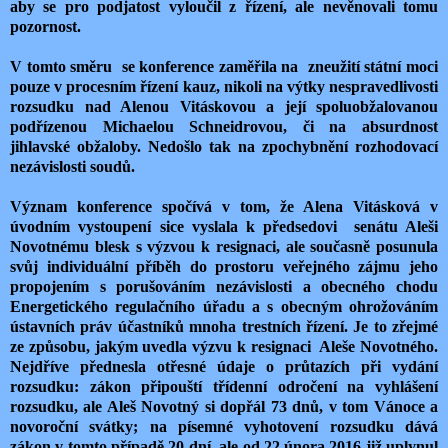
aby se pro podjatost vyloučil z řízení, ale nevěnovali tomu
pozornost.
V tomto směru se konference zaměřila na zneužití státní moci
pouze v procesním řízení kauz, nikoli na výtky nespravedlivosti
rozsudku nad Alenou Vitáskovou a její spoluobžalovanou
podřízenou Michaelou Schneidrovou, či na absurdnost
jihlavské obžaloby. Nedošlo tak na zpochybnění rozhodovací
nezávislosti soudů.
Význam konference spočívá v tom, že Alena Vitásková v
úvodním vystoupení sice vyslala k předsedovi senátu Aleši
Novotnému blesk s výzvou k resignaci, ale současně posunula
svůj individuální příběh do prostoru veřejného zájmu jeho
propojením s porušováním nezávislosti a obecného chodu
Energetického regulačního úřadu a s obecným ohrožováním
ústavních práv účastníků mnoha trestních řízení. Je to zřejmé
ze způsobu, jakým uvedla výzvu k resignaci Aleše Novotného.
Nejdříve přednesla otřesné údaje o průtazích při vydání
rozsudku: zákon připouští třídenní odročení na vyhlášení
rozsudku, ale Aleš Novotný si dopřál 73 dnů, v tom Vánoce a
novoroční svátky; na písemné vyhotovení rozsudku dává
zákon v tomto případě 20 dní, ale od 22.února 2016 již uplynul