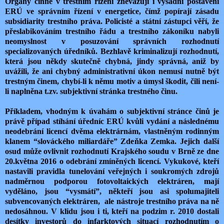
Orgány činné v trestním řízení znevažují i výsadní postavení
ERÚ ve správním řízení v energetice, čímž popírají zásadu
subsidiarity trestního práva. Policisté a státní zástupci věří, že
přeslabikováním trestního řádu a trestního zákoníku nabyli
neomyslnost v posuzování správních rozhodnutí
specializovaných úředníků. Bezhlavě kriminalizují rozhodnutí,
která jsou někdy skutečně chybná, jindy správná, aniž by
uvážili, že ani chybný administrativní úkon nemusí nutně být
trestným činem, chybí-li k němu motiv a úmysl škodit, čili není-
li naplněna t.zv. subjektivní stránka trestného činu.
Příkladem, vhodným k úvahám o subjektivní stránce činů je
právě případ stíhání úředníc ERÚ kvůli vydání a následnému
neodebrání licencí dvěma elektrárnám, vlastněným rodinným
klanem “slováckého miliardáře” Zdeňka Zemka. Jejich další
osud může ovlivnit rozhodnutí Krajského soudu v Brně ze dne
20.května 2016 o odebrání zmíněných licencí. Vykukové, kteří
nastavili pravidla tunelování veřejných i soukromých zdrojů
nadměrnou podporou fotovoltaických elektráren, mají
vyděláno, jsou “vysmátí”, někteří jsou asi spolumajiteli
subvencovaných elektráren, ale nástroje trestního práva na ně
nedosáhnou. V klidu jsou i ti, kteří na podzim r. 2010 dostali
desítky investorů do infarktových situací rozhodnutím o