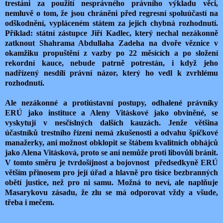
trestáni za použití nesprávného právního výkladu věci,
nemluvě o tom, že jsou chráněni před regresní spoluúčastí na
odškodnění, vypláceném státem za jejich chybná rozhodnutí.
Příklad: státní zástupce Jiří Kadlec, který nechal nezákonně
zatknout Shahrama Abdullaha Zadeha na dvoře věznice v
okamžiku propuštění z vazby po 22 měsících a po složení
rekordní kauce, nebude patrně potrestán, i když jeho
nadřízený nesdílí právní názor, který ho vedl k zvrhlému
rozhodnutí.
Ale nezákonné a protiústavní postupy, odhalené právníky
ERÚ jako instituce a Aleny Vitáskové jako obviněné, se
vyskytují v nesčíslných dalších kauzách. Jenže většina
účastníků trestního řízení nemá zkušenosti a odvahu špičkové
manažerky, ani možnost obklopit se štábem kvalitních obhájců
jako Alena Vitásková, proto se ani nemůže proti libovůli bránit.
V tomto směru je tvrdošíjnost a bojovnost předsedkyně ERÚ
větším přinosem pro její úřad a hlavně pro tisíce bezbranných
obětí justice, než pro ni samu. Možná to neví, ale naplňuje
Masarykovu zásadu, že zlu se má odporovat vždy a všude,
třeba i mečem.