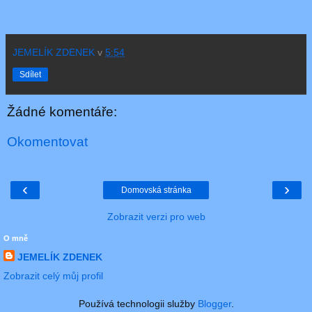
JEMELÍK ZDENEK
v
5:54
Sdílet
Žádné komentáře:
Okomentovat
‹
›
Domovská stránka
Zobrazit verzi pro web
O mně
JEMELÍK ZDENEK
Zobrazit celý můj profil
Používá technologii služby
Blogger
.