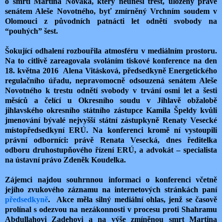
o smrti Martina Nováka, který neunesl trest, uložený právě
senátem Aleše Novotného, byť zmírněný Vrchním soudem v
Olomouci z původních patnácti let odnětí svobody na
“pouhých” šest.
Šokující odhalení rozbouřila atmosféru v mediálním prostoru.
Na to citlivě zareagovala svoláním tiskové konference na den
18. května 2016 Alena Vitásková, předsedkyně Energetického
regulačního úřadu, nepravomocně odsouzená senátem Aleše
Novotného k trestu odnětí svobody v trvání osmi let a šesti
měsíců a čelící u Okresního soudu v Jihlavě obžalobě
jihlavského okresního státního zástupce Kamila Špeldy kvůli
jmenování bývalé nejvyšší státní zástupkyně Renaty Vesecké
místopředsedkyní ERÚ. Na konferenci kromě ní vystoupili
právní odborníci: právě Renata Vesecká, dnes ředitelka
odboru druhostupňového řízení ERÚ, a advokát – specialista
na ústavní právo Zdeněk Koudelka.
Zájemci najdou souhrnnou informaci o konferenci včetně
jejího zvukového záznamu na internetových stránkách paní
předsedkyně
. Akce měla silný mediální ohlas, jenž se časově
prolínal s odezvou na nezákonnosti v procesu proti Shahramu
Abdullahovi Zadehovi a na výše zmíněnou smrt Martina