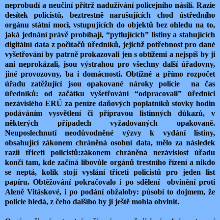
neprobudí a neučiní přítrž nadužívání policejního násilí. Razie
desítek policistů, beztrestně narušujících chod ústředního
orgánu státní moci, vstupujících do objektů bez ohledu na to,
jaká jednání právě probíhají, “pytlujících” listiny a stahujících
digitální data z počítačů úředníků, jejichž potřebnost pro dané
vyšetřování by patrně prokazovali jen s obtížemi a nejspíš by ji
ani neprokázali, jsou výstrahou pro všechny další úřadovny,
jiné provozovny, ba i domácnosti. Obtížné a přímo rozpočet
úřadu zatěžující jsou opakované nároky policie na čas
úředníků: od začátku vyšetřování “odpracovali” úředníci
nezávislého ERÚ za peníze daňových poplatníků stovky hodin
podáváním vysvětlení či přípravou listinných důkazů, v
některých případech vyžadovaných opakovaně.
Neuposlechnutí neodůvodněné výzvy k vydání listiny,
obsahující zákonem chráněná osobní data, mělo za následek
razii třiceti policistů:zákonem chráněná nezávislost úřadu
končí tam, kde začíná libovůle orgánů trestního řízení a nikdo
se neptá, kolik stojí vyslání třiceti policistů pro jeden list
papíru. Obtěžování pokračovalo i po sdělení obvinění proti
Aleně Vitáskové, i po podání obžaloby: působí to dojmem, že
policie hledá, z čeho dalšího by ji ještě mohla obvinit.