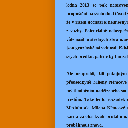
ledna 2013 se pak nepravom
propuštěni na svobodu. Důvod s
že v řízení dochází k neúnosn
z vazby. Potenciálně nebezpeč
vůle násilí a střelných zbraní, s
jsou gruzínské národnosti. Kdyb
svých předků, patrně by tím zále
Ale neuprchli, žili pokojným
předsedkyně Mileny Němcové j
mýlit míněním nadřízeného soud
trestům. Také tento rozsudek 
Mezitím ale Milena Němcové re
kárná žaloba kvůli průtahům. 
proběhnout znova.