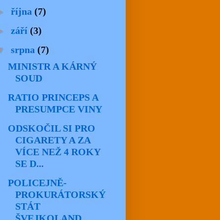
►
října
(7)
►
září
(3)
▼
srpna
(7)
MINISTR A KÁRNÝ
SOUD
RATIO PRINCEPS A
PRESUMPCE VINY
ODSKOČIL SI PRO
CIGARETY A ZA
VÍCE NEŽ 4 ROKY
SE D...
POLICEJNĚ-
PROKURÁTORSKÝ
STÁT
ŠVEJKOLAND