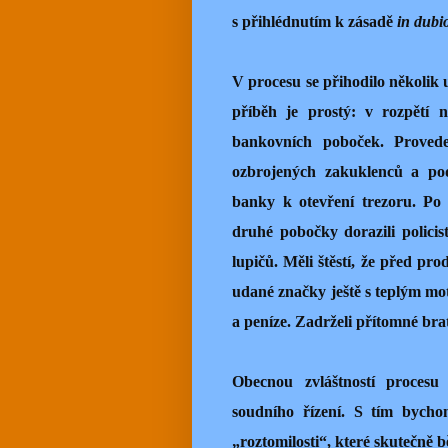
s přihlédnutím k zásadě
in dubi
V procesu se přihodilo několik 
příběh je prostý: v rozpětí 
bankovních poboček. Provede
ozbrojených zakuklenců a po
banky k otevření trezoru. Po 
druhé pobočky dorazili policis
lupičů. Měli štěstí, že před pr
udané značky ještě s teplým mot
a peníze. Zadrželi přítomné bra
Obecnou zvláštností procesu
soudního řízení. S tím bycho
„roztomilosti“, které skutečně b