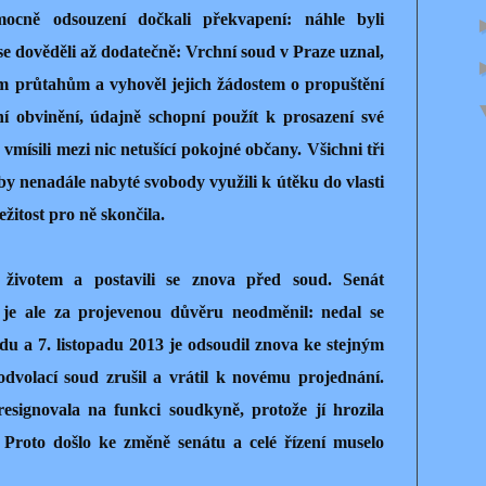
ocně odsouzení dočkali překvapení: náhle byli
e dověděli až dodatečně: Vrchní soud v Praze uznal,
ým průtahům a vyhověl jejich žádostem o propuštění
ní obvinění, údajně schopní použít k prosazení své
e vmísili mezi nic netušící pokojné občany. Všichni tři
y nenadále nabyté svobody využili k útěku do vlasti
žitost pro ně skončila.
 životem a postavili se znova před soud. Senát
e ale za projevenou důvěru neodměnil: nedal se
u a 7. listopadu 2013 je odsoudil znova ke stejným
odvolací soud zrušil a vrátil k novému projednání.
signovala na funkci soudkyně, protože jí hrozila
Proto došlo ke změně senátu a celé řízení muselo