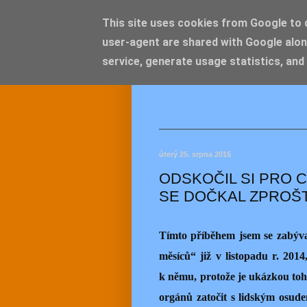
This site uses cookies from Google to de
user-agent are shared with Google alon
JEMEL
service, generate usage statistics, and
úterý 25. srpna 2015
ODSKOČIL SI PRO C
SE DOČKAL ZPROŠ
Tímto příběhem jsem se zabýv
měsíců“ již v listopadu r. 201
k němu, protože je ukázkou toho
orgánů zatočit s lidským osud