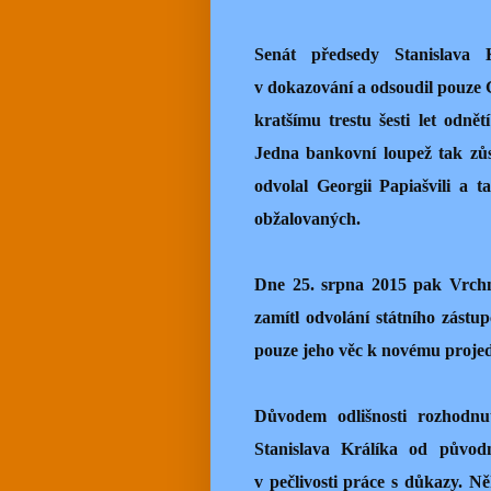
Senát předsedy Stanislava 
v dokazování a odsoudil pouze G
kratšímu trestu šesti let odnět
Jedna bankovní loupež tak zůs
odvolal Georgii Papiašvili a 
obžalovaných.
Dne 25. srpna 2015 pak Vrch
zamítl odvolání státního zástu
pouze jeho věc k novému proje
Důvodem odlišnosti rozhodnu
Stanislava Králíka od původ
v pečlivosti práce s důkazy. Ně