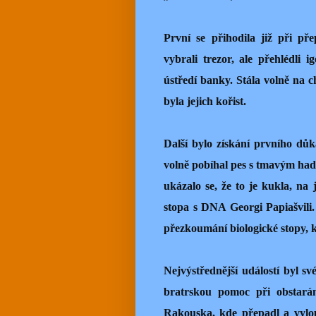
První se přihodila již při p
vybrali trezor, ale přehlédli 
ústředí banky. Stála volně na c
byla jejich kořist.
Další bylo získání prvního důk
volně pobíhal pes s tmavým had
ukázalo se, že to je kukla, na 
stopa s DNA Georgi Papiašvili. 
přezkoumání biologické stopy, 
Nejvýstřednější událostí byl 
bratrskou pomoc při obstarán
Rakouska, kde přepadl a vylou