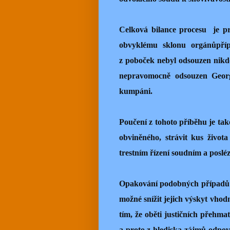
Celková bilance procesu je p
obvyklému sklonu orgánůpříp
z poboček nebyl odsouzen nikdo
nepravomocně odsouzen Georgi
kumpáni.
Poučení z tohoto příběhu je tak
obviněného, strávit kus života
trestním řízení soudním a poslé
Opakování podobných případů n
možné snížit jejich výskyt vhod
tím, že oběti justičních přehma
a proto z hlediska zájmů odpov