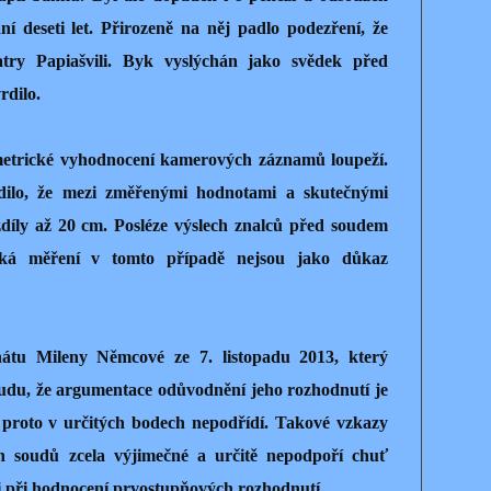
ní deseti let. Přirozeně na něj padlo podezření, že
atry Papiašvili. Byk vyslýchán jako svědek před
rdilo.
metrické vyhodnocení kamerových záznamů loupeží.
ilo, že mezi změřenými hodnotami a skutečnými
díly až 20 cm. Posléze výslech znalců před soudem
ická měření v tomto případě nejsou jako důkaz
enátu Mileny Němcové ze 7. listopadu 2013, který
udu, že argumentace odůvodnění jeho rozhodnutí je
 proto v určitých bodech nepodřídí. Takové vzkazy
ch soudů zcela výjimečné a určitě nepodpoří chuť
i při hodnocení prvostupňových rozhodnutí.