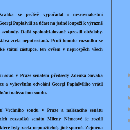
Králíka se pečlivě vypořádal s nesrovnalostmi
eorgi Papiašvili za účast na jedné loupeži k výrazně
í svobody. Další spoluobžalované zprostil obžaloby.
tává zcela nepotrestaná. Proti tomuto rozsudku se
také státní zástupce, ten ovšem v neprospěch všech
ní soud v Praze senátem předsedy Zdenka Sováka
pce a vyhověním odvolání Georgi Papiašviliho vrátil
dnání nalézacímu soudu.
tí Vrchního soudu v Praze a nalézacího senátu
ních rozsudků senátu Mileny Němcové je rozdíl
které byly zcela nepoužitelné, jiné sporné. Zejména