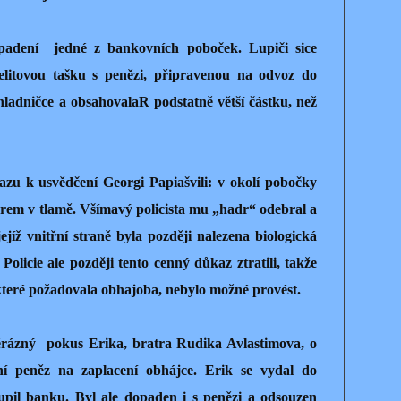
řepadení jedné z bankovních poboček. Lupiči sice
igelitovou tašku s penězi, připravenou na odvoz do
hladničce a obsahovalaR podstatně větší částku, než
azu k usvědčení Georgi Papiašvili: v okolí pobočky
rem v tlamě. Všímavý policista mu „hadr“ odebral a
jejíž vnitřní straně byla později nalezena biologická
Policie ale později tento cenný důkaz ztratili, takže
které požadovala obhajoba, nebylo možné provést.
svérázný pokus Erika, bratra Rudika Avlastimova, o
í peněz na zaplacení obhájce. Erik se vydal do
pil banku. Byl ale dopaden i s penězi a odsouzen