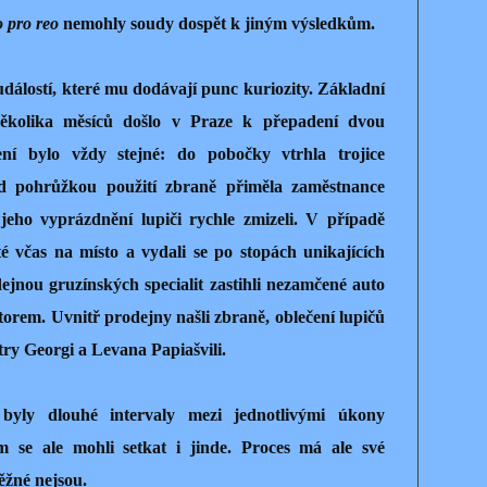
o pro reo
nemohly soudy dospět k jiným výsledkům.
událostí, které mu dodávají punc kuriozity. Základní
několika měsíců došlo v Praze k přepadení dvou
ní bylo vždy stejné: do pobočky vtrhla trojice
d pohrůžkou použití zbraně přiměla zaměstnance
jeho vyprázdnění lupiči rychle zmizeli. V případě
té včas na místo a vydali se po stopách unikajících
odejnou gruzínských specialit zastihli nezamčené auto
orem. Uvnitř prodejny našli zbraně, oblečení lupičů
try Georgi a Levana Papiašvili.
 byly dlouhé intervaly mezi jednotlivými úkony
m se ale mohli setkat i jinde. Proces má ale své
ěžné nejsou.