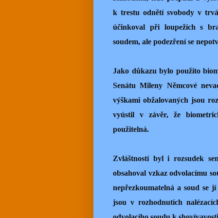
k trestu odnětí svobody v trvá
účinkoval při loupežích s br
soudem, ale podezření se nepotv
Jako důkazu bylo použito bio
Senátu Mileny Němcové nevad
výškami obžalovaných jsou roz
vyústil v závěr, že biometr
použitelná.
Zvláštností byl i rozsudek s
obsahoval vzkaz odvolacímu so
nepřezkoumatelná a soud se jí
jsou v rozhodnutích nalézací
odvolacího soudu k shovívavost