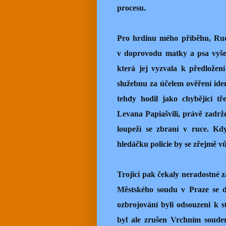
procesu.
Pro hrdinu mého příběhu, Rudi
v doprovodu matky a psa vyšel 
která jej vyzvala k předložen
služebnu za účelem ověření iden
tehdy hodil jako chybějící tř
Levana Papiašvili, právě zadr
loupeží se zbraní v ruce. Kd
hledáčku policie by se zřejmě v
Trojici pak čekaly neradostné z
Městského soudu v Praze se d
ozbrojování byli odsouzeni k s
byl ale zrušen Vrchním soude