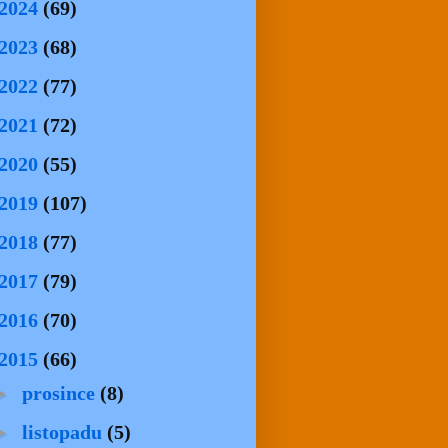
2024
(69)
2023
(68)
2022
(77)
2021
(72)
2020
(55)
2019
(107)
2018
(77)
2017
(79)
2016
(70)
2015
(66)
►
prosince
(8)
►
listopadu
(5)