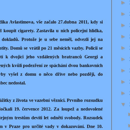
►
►
ka Avlastimova, vše začalo 27.dubna 2011, kdy si
►
koupit cigarety. Zastavila u nich policejní hlídka,
►
í dokladů. Protože je u sebe neměl, odvezli jej na
►
tity. Domů se vrátil po 21 měsících vazby. Policii se
etí k dvojici jeho vzdálených bratranců Georgi a
►
žených kvůli podezření ze spáchání dvou bankovních
►
yby vyšel z domu o něco dříve nebo později, do
►
ůbec nedostal.
►
ážitky z života ve vazební věznici. Prvního rozsudku
▼
očkali 19. července 2012. Za loupež a nedovolené
tejným trestům devíti let odnětí svobody. Rozsudek
m v Praze pro určité vady v dokazování. Dne 10.