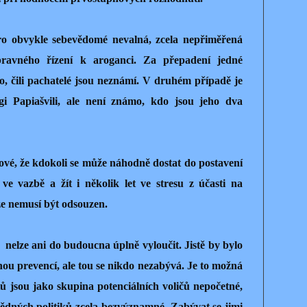
ro obvykle sebevědomé nevalná, zcela nepřiměřená
ravného řízení k aroganci. Za přepadení jedné
, čili pachatelé jsou neznámí. V druhém případě je
 Papiašvili, ale není známo, kdo jsou jeho dva
ové, že kdokoli se může náhodně dostat do postavení
 ve vazbě a žít i několik let ve stresu z účasti na
ze nemusí být odsouzen.
elze ani do budoucna úplně vyloučit. Jistě by bylo
nou prevencí, ale tou se nikdo nezabývá. Je to možná
tů jsou jako skupina potenciálních voličů nepočetné,
ědných politiků zcela bezvýznamné. Zabývat se jimi