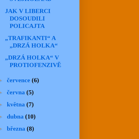
JAK V LIBERCI
DOSOUDILI
POLICAJTA
„TRAFIKANTI“ A
„DRZÁ HOLKA“
„DRZÁ HOLKA“ V
PROTIOFENZIVĚ
►
července
(6)
►
června
(5)
►
května
(7)
►
dubna
(10)
►
března
(8)