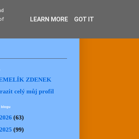
nd
LEARN MORE
GOT IT
of
ě
EMELÍK ZDENEK
razit celý můj profil
 blogu
2026
(63)
2025
(99)