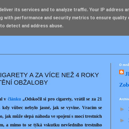
liver its services and to analyze traffic. Your IP address a
g with performance and security metrics to ensure quality 
IK ZDENĚK
 to detect and address abuse.
O mn
J
IGARETY A ZA VÍCE NEŽ 4 ROKY
TĚNÍ OBŽALOBY
Zob
al v
článku
„Odskočil si pro cigarety, vrátil se za 21
Archiv
4, kdy vůbec nebylo jasné, jak se vyvine. Vracím se
►
, jak může slepá náhoda ve spojení s mocí trestních
►
em, a mimo to se týká vskutku nevšedního trestního