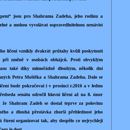
apení“ jsou pro Shahrama Zadeha, jeho rodinu a
elné a mohou vyvolávat ospravedlnitelnou nenávist
o líčení vznikly dvakrát průtahy kvůli poskytnutí
m při změně v osobách obhájců. Proti obvyklým
času také díky mimořádně dlouhým, několik dní
vaných Petra Moštěka a Shahrama Zadeha. Dalo se
íčení bude pokračovat i v prosinci r.2016 a v lednu
předseda senátu odročil hlavní líčení až na 8. únor
o, že Shahram Zadeh se dostal teprve za polovinu
ného a dlouhá přestávka zhorší přehlednost jeho
 řízení organizovat tak, aby dospělo co nejrychleji
času je dost.