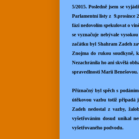
5/2015. Posledně jsem se vyjád
Parlamentní listy z 9.prosince 2
fázi nedovolím spekulovat o vině č
se vyznačuje nebývale vysokou
začátku byl Shahram Zadeh zav
Znojma do rukou soudkyně, kte
Nezachránila ho ani skvělá obha
spravedlnosti Marií Benešovou.
Příznačný byl spěch s podáním 
útěkovou vazbu totiž připadá 
Zadeh nedostal z vazby, žalo
vyšetřováním dosud unikal ne
vyšetřovaného podvodu.