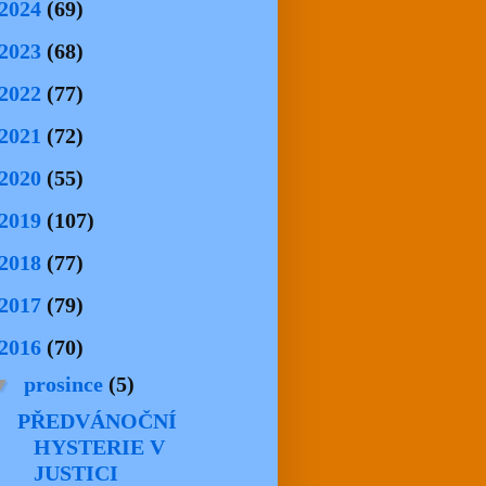
2024
(69)
2023
(68)
2022
(77)
2021
(72)
2020
(55)
2019
(107)
2018
(77)
2017
(79)
2016
(70)
▼
prosince
(5)
PŘEDVÁNOČNÍ
HYSTERIE V
JUSTICI