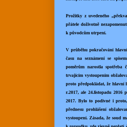
Prožitky z uvedeného „překv
přátele doživotně nezapomenut
k původcům utrpení.
V průběhu pokračování hlavníh
času na seznámení se spise
poměrům narostla spotřeba 
trvajícím vystoupením obžalo
proto předpokládat, že hlavní l
r.2017, ale 24.listopadu 2016 
2017. Bylo to podivné i prot
přednesu prohlášení obžalova
vystoupení. Zásada, že soud má
k rozsudku, zde zjevně neplatí, 