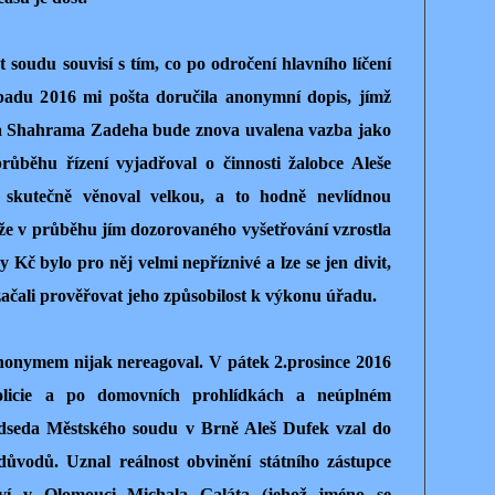
t soudu souvisí s tím, co po odročení hlavního líčení
opadu 2016 mi pošta doručila anonymní dopis, jímž
na Shahrama Zadeha bude znova uvalena vazba jako
ůběhu řízení vyjadřoval o činnosti žalobce Aleše
kutečně věnoval velkou, a to hodně nevlídnou
 že v průběhu jím dozorovaného vyšetřování vzrostla
y Kč bylo pro něj velmi nepříznivé a lze se jen divit,
ačali prověřovat jeho způsobilost k výkonu úřadu.
onymem nijak nereagoval. V pátek 2.prosince 2016
olicie a po domovních prohlídkách a neúplném
edseda Městského soudu v Brně Aleš Dufek vzal do
důvodů. Uznal reálnost obvinění státního zástupce
ství v Olomouci Michala Galáta (jehož jméno se