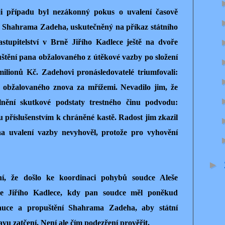
 případu byl nezákonný pokus o uvalení časově
 Shahrama Zadeha, uskutečněný na příkaz státního
astupitelství v Brně Jiřího Kadlece ještě na dvoře
štění pana obžalovaného z útěkové vazby po složení
ilionů Kč. Zadehovi pronásledovatelé triumfovali:
 obžalovaného znova za mřížemi. Nevadilo jim, že
lnění skutkové podstaty trestného činu podvodu:
nu příslušenstvím k chráněné kastě. Radost jim zkazil
na uvalení vazby nevyhověl, protože pro vyhovění
►
ní, že došlo ke koordinaci pohybů soudce Aleše
ce Jiřího Kadlece, kdy pan soudce měl poněkud
kauce a propuštění Shahrama Zadeha, aby státní
avu zatčení. Není ale čím podezření prověřit.