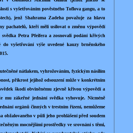
losti s vyšetřováním pověstného Toflova gangu, a to
lostech), jenž Shahrama Zadeha považuje za hlavu
iny pachatelů, kteří měli usilovat o změnu výpovědí
svědka Petra Pfeifera a zosnovali podání křivých
ené do vyšetřování výše uvedené kauzy brněnského
015.
kutečněné nátlakem, vyhrožováním, fyzickým násilím
bnost, příkrost jejíhož odsouzení může v konkrétním
e svědek škodí obviněnému zjevně křivou výpovědí a
že mu zákeřné jednání svědka vyhovuje. Nicméně
 jednání orgánů činných v trestním řízení, nemůžeme
na obžalovaného v půli jeho prohlášení před soudem
utečněným mocnějšími prostředky ve srovnání s těmi,