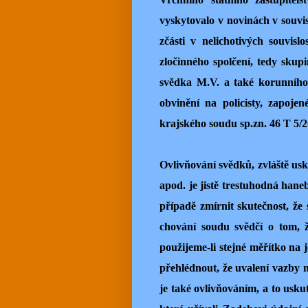
vyskytovalo v novinách v souvis
zčásti v nelichotivých souvis
zločinného spolčení, tedy skup
svědka M.V. a také korunního 
obvinění na policisty, zapoj
krajského soudu sp.zn. 46 T 5/2
Ovlivňování svědků, zvláště us
apod. je jistě trestuhodná hane
případě zmírnit skutečnost, ž
chování soudu svědčí o tom, 
použijeme-li stejné měřítko na
přehlédnout, že uvalení vazby 
je také ovlivňováním, a to usk