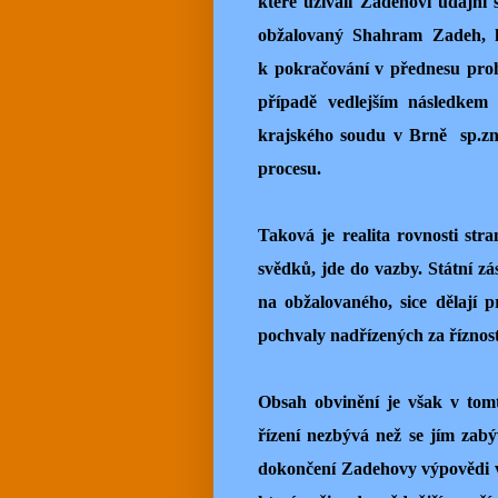
které užívali Zadehovi údajní 
obžalovaný Shahram Zadeh, k
k pokračování v přednesu proh
případě vedlejším následkem
krajského soudu v Brně sp.zn.
procesu.
Taková je realita rovnosti stra
svědků, jde do vazby. Státní zá
na obžalovaného, sice dělají pr
pochvaly nadřízených za říznost
Obsah obvinění je však v tom
řízení nezbývá než se jím zab
dokončení Zadehovy výpovědi v