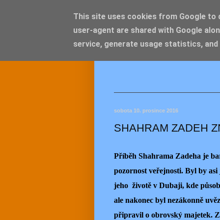
This site uses cookies from Google to de
user-agent are shared with Google alon
JEMEL
service, generate usage statistics, and
sobota 10. prosince 2016
SHAHRAM ZADEH Z
Příběh Shahrama Zadeha je bar
pozornost veřejnosti. Byl by asi
jeho životě v Dubaji, kde působ
ale nakonec byl nezákonně uvězn
připravil o obrovský majetek. Z