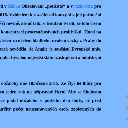
řil v
článku
Obžalovaní „potížisté“ a v
rozhovoru
pro
016. Vzhledem k rozsáhlosti kauzy si v její počáteční
i nevině, ale ač laik, si troufám tvrdit, že toto řízení
 koncentrací procesněprávních prohřešků. Hned na
lečen za účelem hladkého uvalení vazby z Prahy do
rá nevěděla, že Anglie je součástí Evropské unie.
joba bývalou nejvyšší státní zástupkyní a ministryní
obžaloby dne 18.března 2015. Ze čtyř let lhůty pro
jen jeden rok na přípravné řízení. Aby se Shahram
bce podal obžalobu v poslední den lhůty, ač před
určitý počet neustanovených osob, zapletených do