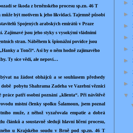
►
pozadí se škoda z brněnského procesu sp.zn. 46 T
►
a může být motivem k jeho likvidaci. Tajemně působí
stavitelů Spojených arabských emirátů v Praze
►
í. Zajímavé jsou jeho styky s vysokými vládními
►
entních stran. Náběhem k špionážní povídce jsou
►
ní „Hanky a Tonči“. Asi by o něm hodně zajímavého
by. Ty sice vědí, ale nepoví…
►
►
abývat na žádost obhájců a se souhlasem předsedy
►
 době pobytu Shahrama Zadeha ve Vazební věznici
▼
 práce patří osobní poznání „klienta“. Při návštěvě
provodu místní členky spolku Šalamoun, jsem poznal
entního muže, z něhož vyzařovala empatie a dobrá
u článků a soustavně sleduji hlavní líčení procesu,
tného u Krajského soudu v Brně pod sp.zn. 46 T