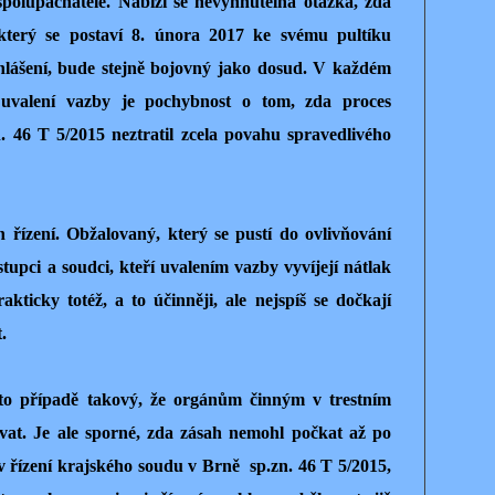
spolupachatelé. Nabízí se nevyhnutelná otázka, zda
terý se postaví 8. února 2017 ke svému pultíku
lášení, bude stejně bojovný jako dosud. V každém
 uvalení vazby je pochybnost o tom, zda proces
 46 T 5/2015 neztratil zcela povahu spravedlivého
n řízení. Obžalovaný, který se pustí do ovlivňování
stupci a soudci, kteří uvalením vazby vyvíjejí nátlak
akticky totéž, a to účinněji, ale nejspíš se dočkají
.
to případě takový, že orgánům činným v trestním
ývat. Je ale sporné, zda zásah nemohl počkat až po
 řízení krajského soudu v Brně sp.zn. 46 T 5/2015,