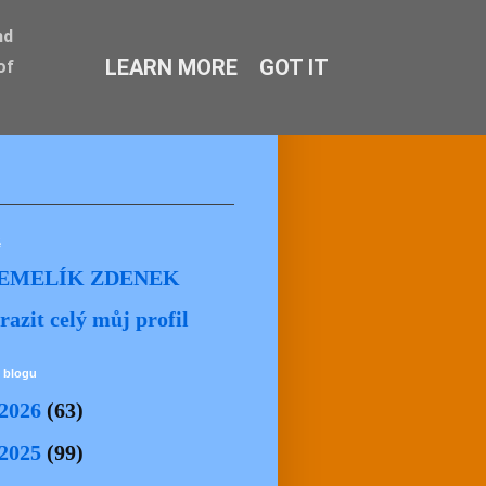
nd
LEARN MORE
GOT IT
of
ě
EMELÍK ZDENEK
razit celý můj profil
 blogu
2026
(63)
2025
(99)