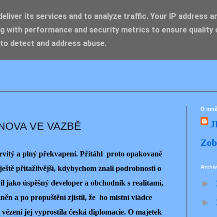
liver its services and to analyze traffic. Your IP address a
g with performance and security metrics to ensure quality 
IK ZDENĚK
 to detect and address abuse.
O mn
J
NOVA VE VAZBĚ
Zob
vitý a plný překvapení. Přitáhl proto opakovaně
Archiv
 ještě přitažlivější, kdybychom znali podrobnosti o
►
il jako úspěšný developer a obchodník s realitami,
ěn a po propuštění zjistil, že ho místní vládce
►
 vězení jej vyprostila česká diplomacie. O majetek