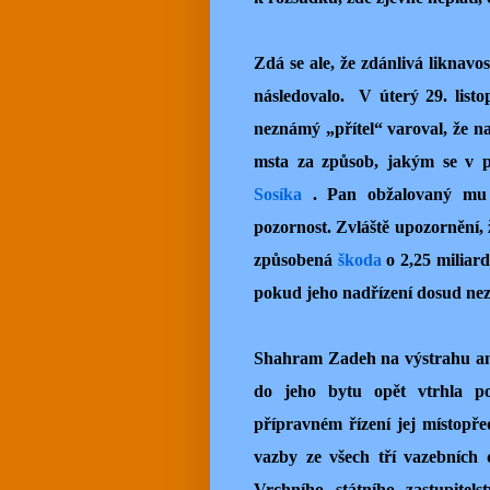
Zdá se ale, že zdánlivá liknavos
následovalo. V úterý 29. list
neznámý „přítel“ varoval, že 
msta za způsob, jakým se v pr
Sosíka
. Pan obžalovaný mu s
pozornost. Zvláště upozornění,
způsobená
škoda
o 2,25 miliard
pokud jeho nadřízení dosud nez
Shahram Zadeh na výstrahu an
do jeho bytu opět vtrhla p
přípravném řízení jej místopř
vazby ze všech tří vazebních 
Vrchního státního zastupitel