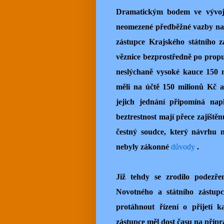
Dramatickým bodem ve vývoji
neomezené předběžné vazby na
zástupce Krajského státního z
věznice bezprostředně po propu
neslýchaně vysoké kauce 150 m
měli na účtě 150 milionů Kč a
jejich jednání připomíná nap
beztrestnost mají přece zajiště
čestný soudce, který návrhu 
nebyly zákonné
důvody
.
Již tehdy se zrodilo podezře
Novotného a státního zástup
protáhnout řízení o přijetí 
zástupce měl dost času na přípr