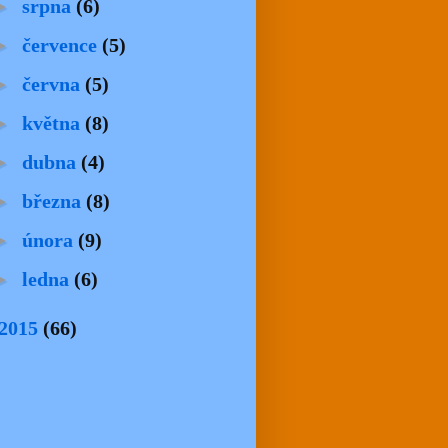
►
srpna
(6)
►
července
(5)
►
června
(5)
►
května
(8)
►
dubna
(4)
►
března
(8)
►
února
(9)
►
ledna
(6)
2015
(66)