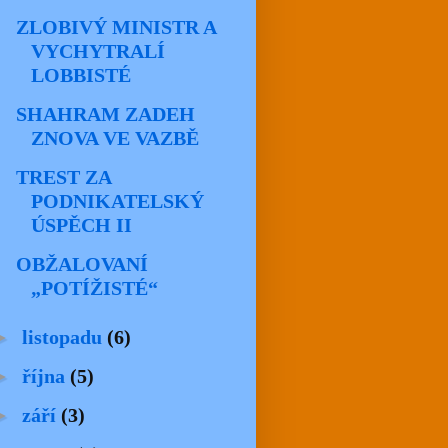
ZLOBIVÝ MINISTR A
VYCHYTRALÍ
LOBBISTÉ
SHAHRAM ZADEH
ZNOVA VE VAZBĚ
TREST ZA
PODNIKATELSKÝ
ÚSPĚCH II
OBŽALOVANÍ
„POTÍŽISTÉ“
►
listopadu
(6)
►
října
(5)
►
září
(3)