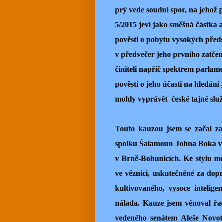
prý vede soudní spor, na jehož 
5/2015 jeví jako směšná částka 
pověsti o pobytu vysokých před
v předvečer jeho prvního zatčen
činiteli napříč spektrem parlam
pověsti o jeho účasti na hledá
mohly vyprávět české tajné služ
Touto kauzou jsem se začal z
spolku Šalamoun Johna Boka v
v Brně-Bohunicích. Ke stylu mé
ve věznici, uskutečněné za do
kultivovaného, vysoce intelig
nálada. Kauze jsem věnoval řad
vedeného senátem Aleše Novo